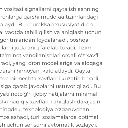
h vositasi signallarni qayta ishlashning
 dronlarga qarshi mudofaa tizimlaridagi
alaydi. Bu murakkab xususiyat dron
al vaqtda tahlil qilish va aniqlash uchun
lgoritmlaridan foydalanadi, boshqa
larni juda aniq farqlab turadi. Tizim
'minot yangilanishlari orqali o'z xavfli
oradi, yangi dron modellariga va aloqaga
qarshi himoyani kafolatlaydi. Qayta
qtda bir nechta xavflarni kuzatib boradi,
asiga qarab javoblarni ustuvor qiladi. Bu
yati noto'g'ri ijobiy natijalarni minimal
lki haqiqiy xavflarni aniqlash darajasini
uningdek, texnologiya o'zgaruvchan
moslashadi, turli sozlamalarda optimal
ish uchun sensorni avtomatik sozlaydi.