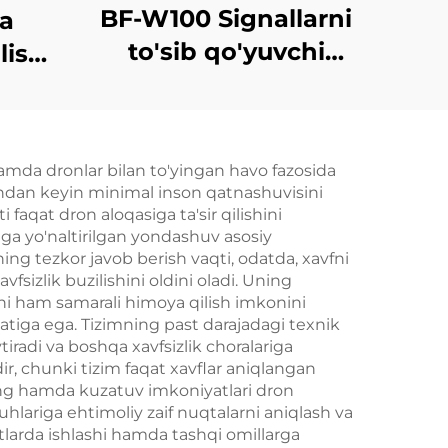
BF-W100 Signallarni
ga
to'sib qo'yuvchi
ishli
qurilma
ich
hamda dronlar bilan to'yingan havo fazosida
andan keyin minimal inson qatnashuvisini
 faqat dron aloqasiga ta'sir qilishini
ga yo'naltirilgan yondashuv asosiy
ning tezkor javob berish vaqti, odatda, xavfni
fsizlik buzilishini oldini oladi. Uning
ni ham samarali himoya qilish imkonini
atiga ega. Tizimning past darajadagi texnik
radi va boshqa xavfsizlik choralariga
r, chunki tizim faqat xavflar aniqlangan
oring hamda kuzatuv imkoniyatlari dron
hlariga ehtimoliy zaif nuqtalarni aniqlash va
itlarda ishlashi hamda tashqi omillarga