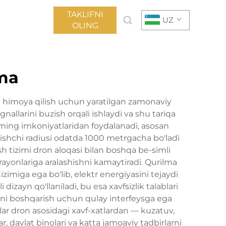
TAKLIFNI
UZ
OLING
lma
 himoya qilish uchun yaratilgan zamonaviy
allarini buzish orqali ishlaydi va shu tariqa
mming imkoniyatlaridan foydalanadi, asosan
 ishchi radiusi odatda 1000 metrgacha bo'ladi
sh tizimi dron aloqasi bilan boshqa be-simli
rayonlariga aralashishni kamaytiradi. Qurilma
zimiga ega bo'lib, elektr energiyasini tejaydi
izayn qo'llaniladi, bu esa xavfsizlik talablari
imni boshqarish uchun qulay interfeysga ega
imlar dron asosidagi xavf-xatlardan — kuzatuv,
 davlat binolari va katta jamoaviy tadbirlarni