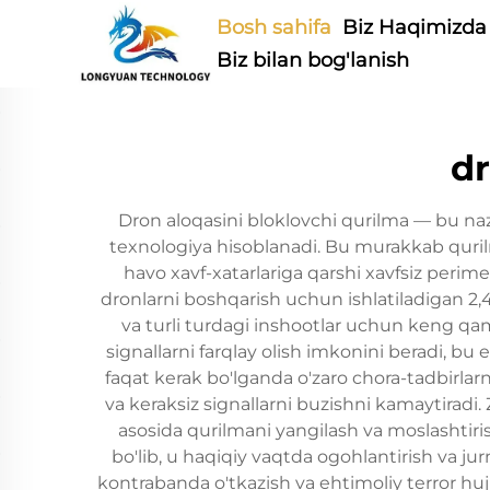
Bosh sahifa
Biz Haqimizda
Biz bilan bog'lanish
dr
Dron aloqasini bloklovchi qurilma — bu n
texnologiya hisoblanadi. Bu murakkab qurilma
havo xavf-xatarlariga qarshi xavfsiz peri
dronlarni boshqarish uchun ishlatiladigan 2,
va turli turdagi inshootlar uchun keng qamr
signallarni farqlay olish imkonini beradi, b
faqat kerak bo'lganda o'zaro chora-tadbirlarn
va keraksiz signallarni buzishni kamaytiradi. 
asosida qurilmani yangilash va moslashtiri
bo'lib, u haqiqiy vaqtda ogohlantirish va jur
kontrabanda o'tkazish va ehtimoliy terror huj