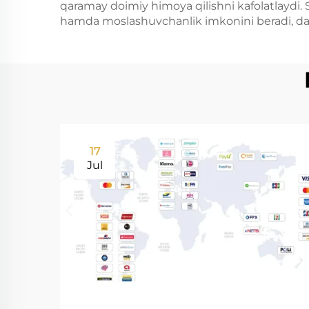
qaramay doimiy himoya qilishni kafolatlaydi. 
hamda moslashuvchanlik imkonini beradi, dast
17
Jul