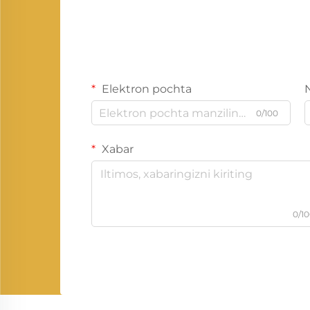
Elektron pochta
0/100
Xabar
0/1