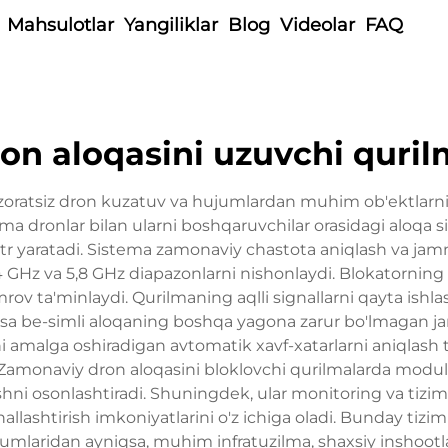
Mahsulotlar
Yangiliklar
Blog
Videolar
FAQ
on aloqasini uzuvchi quri
azoratsiz dron kuzatuv va hujumlardan muhim ob'ektlarni
 dronlar bilan ularni boshqaruvchilar orasidagi aloqa sign
metr yaratadi. Sistema zamonaviy chastota aniqlash va ja
4 GHz va 5,8 GHz diapazonlarni nishonlaydi. Blokatorning
ov ta'minlaydi. Qurilmaning aqlli signallarni qayta ishla
u esa be-simli aloqaning boshqa yagona zarur bo'lmagan ja
i amalga oshiradigan avtomatik xavf-xatarlarni aniqlash ti
Zamonaviy dron aloqasini bloklovchi qurilmalarda modulli d
shni osonlashtiradi. Shuningdek, ular monitoring va tiz
nallashtirish imkoniyatlarini o'z ichiga oladi. Bunday tiz
umlaridan ayniqsa, muhim infratuzilma, shaxsiy inshootlar,