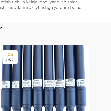
f etish uchun kelajakdagi yangilanishlar
nish muddatini uzaytirishga yordam beradi.
r
06
0
Aug
Au