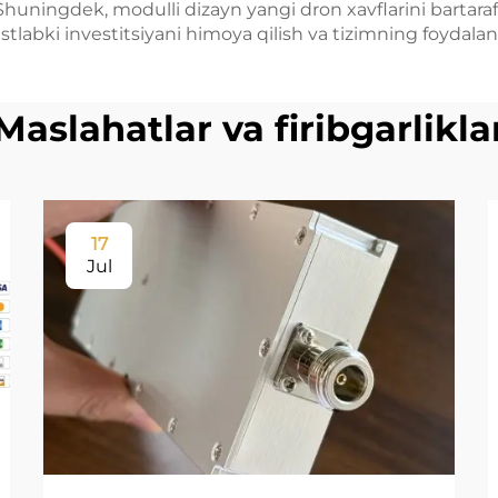
Shuningdek, modulli dizayn yangi dron xavflarini bartara
labki investitsiyani himoya qilish va tizimning foydala
Maslahatlar va firibgarlikla
17
Jul