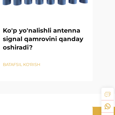
Ko'p yo'nalishli antenna
Is
signal qamrovini qanday
to
oshiradi?
aso
qa
BATAFSIL KO'RISH
BATA