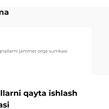
lma
gnallarni jammer orqa sumkasi
allarni qayta ishlash
asi