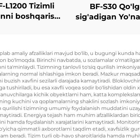
-L1200 Tizimli
BF-S30 Qo'l
nni boshqarish
sig'adigan Yo'nal
qurilmasi
Dron Aniqlag
plab amaliy afzalliklari mavjud bo'lib, u bugungi kunda 
n bo'lmoqda. Birinchi navbatda, u sozlamalar o'rnatilg
i ta'minlaydi. Tizimning tanlovli to'siq qurilish imkoniyati
oqalarning normal ishlashiga imkon beradi. Mazkur maqsad
i buzish xavfini sezilarli darajada kamaytiradi. Bloklovchi
tushiriladi, bu esa xavfli voqea sodir bo'lishidan oldin xav
anuvchilarga kichik obyektlarni ham, katta komplekslar
rning kuchini va qoplamalarning shaklini sozlash imkoniy
qurilishi tizimning umumiy foydalanish muddatini uzayti
ytiradi. Energiya tejash ham muhim afzalliklardan biridi
rfini hamda foydalanish xarajatlarini kamaytiradi. Monit
'yicha qimmatli axborotlarni taqdim etadi, xavfsizlik guru
ordam beradi. Tizim turli ob-havo sharoitlarida hamda muh