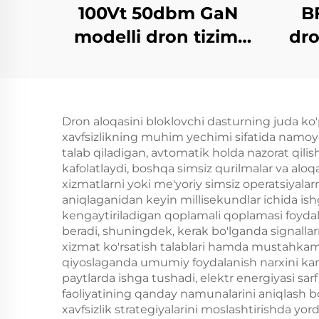
100Vt 50dbm GaN
BF
modelli dron tizimi
dro
uchun quvvat
kuchaytirgich moduli
Konter dron moduli
Dron aloqasini bloklovchi dasturning juda ko'
5,2/5,8G Yetarli RF
xavfsizlikning muhim yechimi sifatida namoyo
ekranlar 5,2/5,8G
talab qiladigan, avtomatik holda nazorat qilishn
kafolatlaydi, boshqa simsiz qurilmalar va al
100Vt 50dbm
xizmatlarni yoki me'yoriy simsiz operatsiyalarn
aniqlaganidan keyin millisekundlar ichida ishga 
kengaytiriladigan qoplamali qoplamasi foydal
beradi, shuningdek, kerak bo'lganda signalla
xizmat ko'rsatish talablari hamda mustahkam 
qiyoslaganda umumiy foydalanish narxini kama
paytlarda ishga tushadi, elektr energiyasi sa
faoliyatining qanday namunalarini aniqlash bo
xavfsizlik strategiyalarini moslashtirishda y