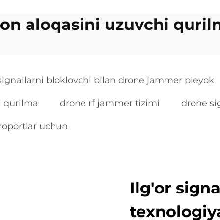
on aloqasini uzuvchi quri
signallarni bloklovchi bilan drone jammer pleyok
i qurilma
drone rf jammer tizimi
drone si
eroportlar uchun
Ilg'or sign
texnologiy