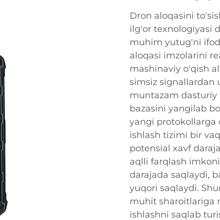
Dron aloqasini to'sis
ilg'or texnologiyasi
muhim yutug'ni ifod
aloqasi imzolarini re
mashinaviy o'qish a
simsiz signallardan u
muntazam dasturiy ta
bazasini yangilab b
yangi protokollarga 
ishlash tizimi bir va
potensial xavf daraj
aqlli farqlash imkoni
darajada saqlaydi, ba
yuqori saqlaydi. Sh
muhit sharoitlariga 
ishlashni saqlab tur