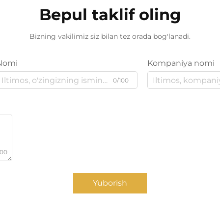
Bepul taklif oling
Bizning vakilimiz siz bilan tez orada bog'lanadi.
Nomi
Kompaniya nomi
0/100
000
Yuborish