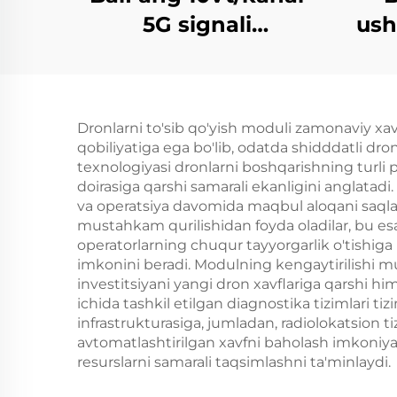
5G signali
ush
takrorlovchi 2G 3G
4G kuchaytirgich
Dronlarni to'sib qo'yish moduli zamonaviy xavfs
qobiliyatiga ega bo'lib, odatda shidddatli dr
texnologiyasi dronlarni boshqarishning turli pr
doirasiga qarshi samarali ekanligini anglatadi.
va operatsiya davomida maqbul aloqani saqlas
mustahkam qurilishidan foyda oladilar, bu esa 
operatorlarning chuqur tayyorgarlik o'tishiga h
imkonini beradi. Modulning kengaytirilishi mu
investitsiyani yangi dron xavflariga qarshi h
ichida tashkil etilgan diagnostika tizimlari tiz
infrastrukturasiga, jumladan, radiolokatsion 
avtomatlashtirilgan xavfni baholash imkoniyatla
resurslarni samarali taqsimlashni ta'minlaydi.