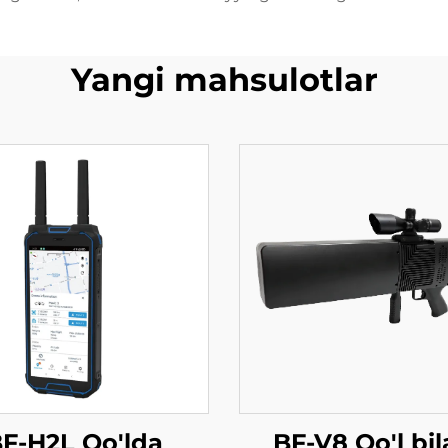
Yangi mahsulotlar
F-H2L Qo'lda
BF-V8 Qo'l bi