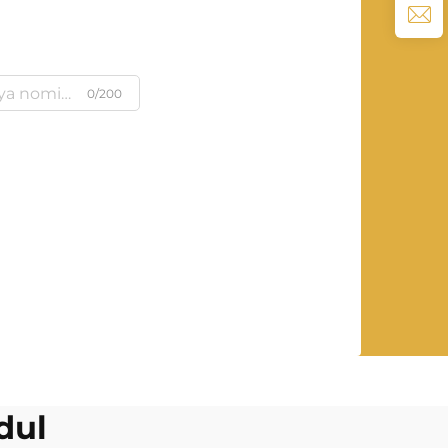
0/200
dul