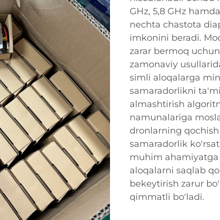
GHz, 5,8 GHz hamda 
nechta chastota diap
imkonini beradi. Mod
zarar bermoq uchun 
zamonaviy usullarid
simli aloqalarga min
samaradorlikni ta'mi
almashtirish algori
namunalariga moslas
dronlarning qochish
samaradorlik ko'rsat
muhim ahamiyatga eg
aloqalarni saqlab qol
bekeytirish zarur b
qimmatli bo'ladi.