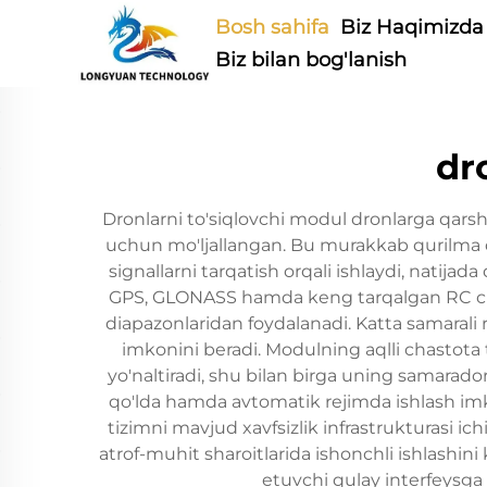
Bosh sahifa
Biz Haqimizda
Biz bilan bog'lanish
dr
Dronlarni to'siqlovchi modul dronlarga qarsh
uchun mo'ljallangan. Bu murakkab qurilma d
signallarni tarqatish orqali ishlaydi, natijad
GPS, GLONASS hamda keng tarqalgan RC chast
diapazonlaridan foydalanadi. Katta samarali r
imkonini beradi. Modulning aqlli chastota
yo'naltiradi, shu bilan birga uning samarado
qo'lda hamda avtomatik rejimda ishlash imko
tizimni mavjud xavfsizlik infrastrukturasi ic
atrof-muhit sharoitlarida ishonchli ishlashin
etuvchi qulay interfeysga 