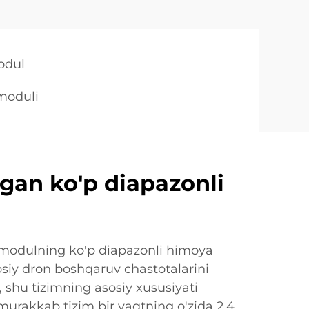
odul
 moduli
lgan ko'p diapazonli
i modulning ko'p diapazonli himoya
osiy dron boshqaruv chastotalarini
 shu tizimning asosiy xususiyati
urakkab tizim bir vaqtning o'zida 2,4