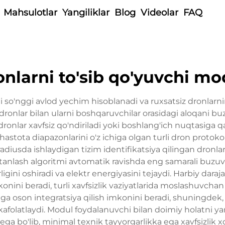
Mahsulotlar
Yangiliklar
Blog
Videolar
FAQ
onlarni to'sib qo'yuvchi mo
i so'nggi avlod yechim hisoblanadi va ruxsatsiz dronlarn
ronlar bilan ularni boshqaruvchilar orasidagi aloqani 
a dronlar xavfsiz qo'ndiriladi yoki boshlang'ich nuqtasiga 
ota diapazonlarini o'z ichiga olgan turli dron protokoll
adiusda ishlaydigan tizim identifikatsiya qilingan dronlar
 tanlash algoritmi avtomatik ravishda eng samarali buzuv
rligini oshiradi va elektr energiyasini tejaydi. Harbiy da
nini beradi, turli xavfsizlik vaziyatlarida moslashuvchan
higa oson integratsiya qilish imkonini beradi, shuningdek
i kafolatlaydi. Modul foydalanuvchi bilan doimiy holatni
ega bo'lib, minimal texnik tayyorgarlikka ega xavfsizlik