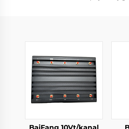
BaiFang 10Vt/kanal
B