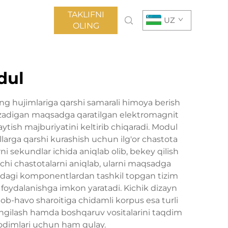
TAKLIFNI
UZ
OLING
dul
ing hujimlariga qarshi samarali himoya berish
buzadigan maqsadga qaratilgan elektromagnit
qaytish majburiyatini keltirib chiqaradi. Modul
arga qarshi kurashish uchun ilg'or chastota
ni sekundlar ichida aniqlab olib, bekey qilish
chi chastotalarni aniqlab, ularni maqsadga
rajadagi komponentlardan tashkil topgan tizim
 foydalanishga imkon yaratadi. Kichik dizayn
, ob-havo sharoitiga chidamli korpus esa turli
 yangilash hamda boshqaruv vositalarini taqdim
 xodimlari uchun ham qulay.