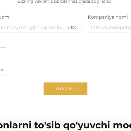
Bizning vakilimiz siz bilan tez orada bog'lanadi.
Nomi
Kompaniya nomi
0/100
000
Yuborish
onlarni to'sib qo'yuvchi mo