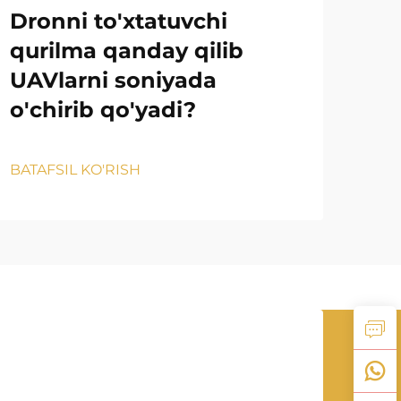
Dronni to'xtatuvchi
Is
qurilma qanday qilib
to
UAVlarni soniyada
aso
o'chirib qo'yadi?
qa
BATAFSIL KO'RISH
BATA