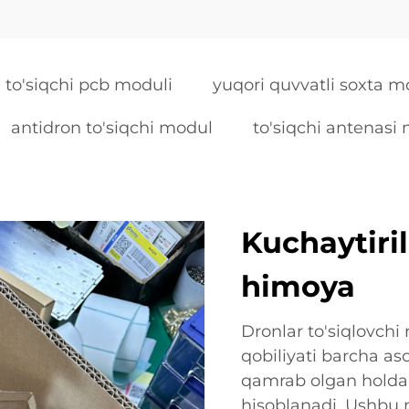
to'siqchi pcb moduli
yuqori quvvatli soxta m
antidron to'siqchi modul
to'siqchi antenasi
Kuchaytiri
himoya
Dronlar to'siqlovch
qobiliyati barcha as
qamrab olgan holda,
hisoblanadi. Ushbu m