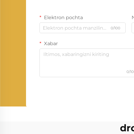
Elektron pochta
0/100
Xabar
0/1
dr