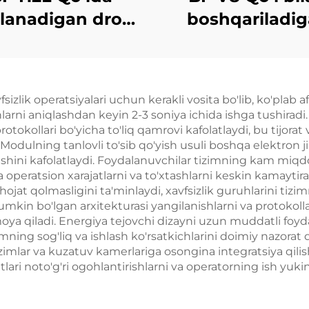
lanadigan dron
boshqariladi
aniqlagich
aniqlash vosit
poydevori
(Yo'nalishni ani
izlik operatsiyalari uchun kerakli vosita bo'lib, ko'plab a
funksiyasi bil
onlarni aniqlashdan keyin 2-3 soniya ichida ishga tushira
otokollari bo'yicha to'liq qamrovi kafolatlaydi, bu tijora
 Modulning tanlovli to'sib qo'yish usuli boshqa elektron ji
hini kafolatlaydi. Foydalanuvchilar tizimning kam miqdor
operatsion xarajatlarni va to'xtashlarni keskin kamaytirad
ojat qolmasligini ta'minlaydi, xavfsizlik guruhlarini tizi
mkin bo'lgan arxitekturasi yangilanishlarni va protokolla
imoya qiladi. Energiya tejovchi dizayni uzun muddatli foy
imning sog'liq va ishlash ko'rsatkichlarini doimiy nazorat q
tizimlar va kuzatuv kamerlariga osongina integratsiya qil
ri noto'g'ri ogohlantirishlarni va operatorning ish yukini