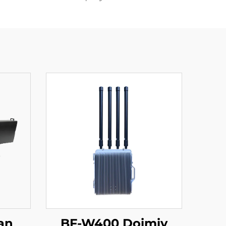
lan
BF-W400 Doimiy