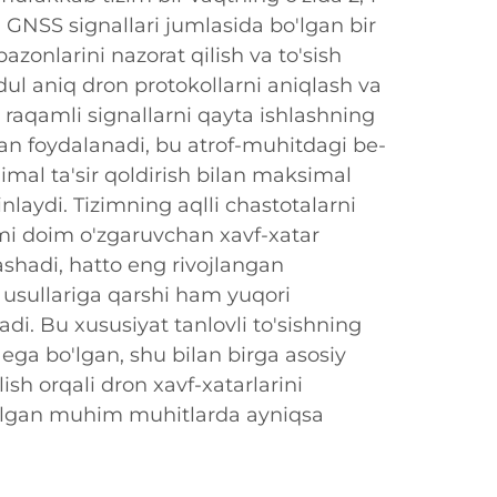
GNSS signallari jumlasida bo'lgan bir
azonlarini nazorat qilish va to'sish
ul aniq dron protokollarni aniqlash va
raqamli signallarni qayta ishlashning
an foydalanadi, bu atrof-muhitdagi be-
imal ta'sir qoldirish bilan maksimal
nlaydi. Tizimning aqlli chastotalarni
tmi doim o'zgaruvchan xavf-xatar
hadi, hatto eng rivojlangan
 usullariga qarshi ham yuqori
adi. Bu xususiyat tanlovli to'sishning
a bo'lgan, shu bilan birga asosiy
ish orqali dron xavf-xatarlarini
o'lgan muhim muhitlarda ayniqsa