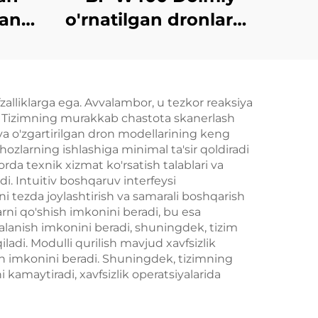
gan
o'rnatilgan dronlarga
asi
qarshi choralar
vositasi
qlash
fzalliklarga ega. Avvalambor, u tezkor reaksiya
an)
di. Tizimning murakkab chastota skanerlash
t va o'zgartirilgan dron modellarining keng
hozlarning ishlashiga minimal ta'sir qoldiradi
da texnik xizmat ko'rsatish talablari va
i. Intuitiv boshqaruv interfeysi
mni tezda joylashtirish va samarali boshqarish
rni qo'shish imkonini beradi, bu esa
dalanish imkonini beradi, shuningdek, tizim
iladi. Modulli qurilish mavjud xavfsizlik
ish imkonini beradi. Shuningdek, tizimning
 kamaytiradi, xavfsizlik operatsiyalarida