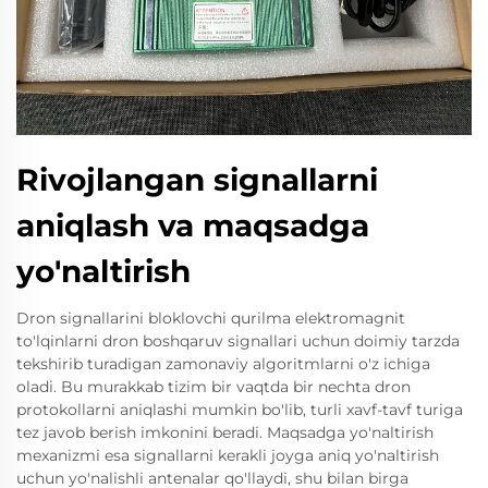
Rivojlangan signallarni
aniqlash va maqsadga
yo'naltirish
Dron signallarini bloklovchi qurilma elektromagnit
to'lqinlarni dron boshqaruv signallari uchun doimiy tarzda
tekshirib turadigan zamonaviy algoritmlarni o'z ichiga
oladi. Bu murakkab tizim bir vaqtda bir nechta dron
protokollarni aniqlashi mumkin bo'lib, turli xavf-tavf turiga
tez javob berish imkonini beradi. Maqsadga yo'naltirish
mexanizmi esa signallarni kerakli joyga aniq yo'naltirish
uchun yo'nalishli antenalar qo'llaydi, shu bilan birga