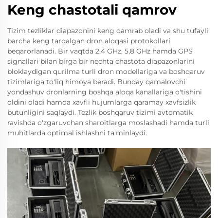
Keng chastotali qamrov
Tizim tezliklar diapazonini keng qamrab oladi va shu tufayli
barcha keng tarqalgan dron aloqasi protokollari
beqarorlanadi. Bir vaqtda 2,4 GHz, 5,8 GHz hamda GPS
signallari bilan birga bir nechta chastota diapazonlarini
bloklaydigan qurilma turli dron modellariga va boshqaruv
tizimlariga to'liq himoya beradi. Bunday qamalovchi
yondashuv dronlarning boshqa aloqa kanallariga o'tishini
oldini oladi hamda xavfli hujumlarga qaramay xavfsizlik
butunligini saqlaydi. Tezlik boshqaruv tizimi avtomatik
ravishda o'zgaruvchan sharoitlarga moslashadi hamda turli
muhitlarda optimal ishlashni ta'minlaydi.