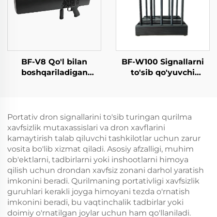
BF-V8 Qo'l bilan
BF-W100 Signallarni
boshqariladigan
to'sib qo'yuvchi
aniqlash vositasi
qurilma
poydevori (Yo'nalishni
aniqlash funksiyasi
bilan)
Portativ dron signallarini to'sib turingan qurilma
xavfsizlik mutaxassislari va dron xavflarini
kamaytirish talab qiluvchi tashkilotlar uchun zarur
vosita bo'lib xizmat qiladi. Asosiy afzalligi, muhim
ob'ektlarni, tadbirlarni yoki inshootlarni himoya
qilish uchun drondan xavfsiz zonani darhol yaratish
imkonini beradi. Qurilmaning portativligi xavfsizlik
guruhlari kerakli joyga himoyani tezda o'rnatish
imkonini beradi, bu vaqtinchalik tadbirlar yoki
doimiy o'rnatilgan joylar uchun ham qo'llaniladi.