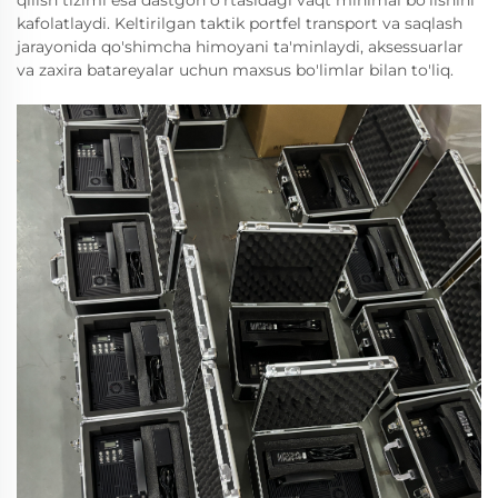
kafolatlaydi. Keltirilgan taktik portfel transport va saqlash
jarayonida qo'shimcha himoyani ta'minlaydi, aksessuarlar
va zaxira batareyalar uchun maxsus bo'limlar bilan to'liq.