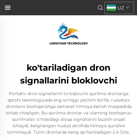
UZ
ko'tariladigan dron
signallarini bloklovchi
Portativ dron signallarini to'siqlovchi qurilma dronlarga
qarshi texnologiyada eng so'nggi yechim bo'lib, ruxsatsiz
dronlarni boshqarishga samarali himoya berish maqsadida
ishlab chiqilgan. Bu qurilma dronlar va ularning boshqaruv
qurilmalari o'rtasidagi aloqa signallarini buzish orqali
ishlaydi, belgilangan hudud atrofida himoya qurishni
ta'minlaydi. Tizim dronlarda keng qo'llaniladigan 2,4 GHz,