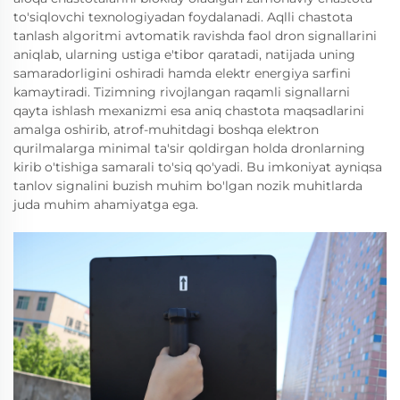
to'siqlovchi texnologiyadan foydalanadi. Aqlli chastota
tanlash algoritmi avtomatik ravishda faol dron signallarini
aniqlab, ularning ustiga e'tibor qaratadi, natijada uning
samaradorligini oshiradi hamda elektr energiya sarfini
kamaytiradi. Tizimning rivojlangan raqamli signallarni
qayta ishlash mexanizmi esa aniq chastota maqsadlarini
amalga oshirib, atrof-muhitdagi boshqa elektron
qurilmalarga minimal ta'sir qoldirgan holda dronlarning
kirib o'tishiga samarali to'siq qo'yadi. Bu imkoniyat ayniqsa
tanlov signalini buzish muhim bo'lgan nozik muhitlarda
juda muhim ahamiyatga ega.