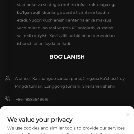
stadionlar va strategik muhim infrastrukturaga ega
bo'lgan aqlli dronlarga qarshi tizimlarni taqdim
etadi. Yuqori kuchlanishli antennalar va maxsus
yechimlar bilan real vaqtda RF aniqlash, kuzatish
va to'sib qo'yish. Xavfsizlik tashkilotlari tomonidan
ishonch bilan foydalaniladi.
BOG'LANISH
A binosi, Kaishangde sanoat parki, Xingxua ko'chasi 1-uy,
Pingdi tuman, Longgong tumani, Shenzhen shahri
+86-18583649616
[email protected]
We value your privacy
8618165761396
We use cookies and similar tools to provide our services.