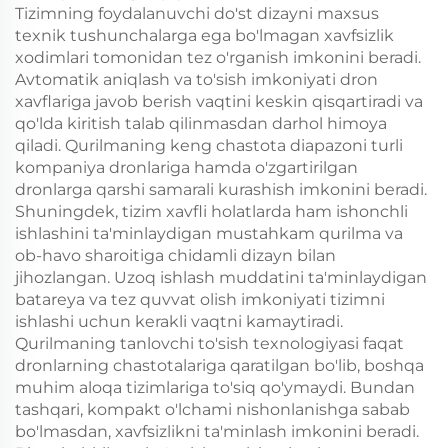
Tizimning foydalanuvchi do'st dizayni maxsus
texnik tushunchalarga ega bo'lmagan xavfsizlik
xodimlari tomonidan tez o'rganish imkonini beradi.
Avtomatik aniqlash va to'sish imkoniyati dron
xavflariga javob berish vaqtini keskin qisqartiradi va
qo'lda kiritish talab qilinmasdan darhol himoya
qiladi. Qurilmaning keng chastota diapazoni turli
kompaniya dronlariga hamda o'zgartirilgan
dronlarga qarshi samarali kurashish imkonini beradi.
Shuningdek, tizim xavfli holatlarda ham ishonchli
ishlashini ta'minlaydigan mustahkam qurilma va
ob-havo sharoitiga chidamli dizayn bilan
jihozlangan. Uzoq ishlash muddatini ta'minlaydigan
batareya va tez quvvat olish imkoniyati tizimni
ishlashi uchun kerakli vaqtni kamaytiradi.
Qurilmaning tanlovchi to'sish texnologiyasi faqat
dronlarning chastotalariga qaratilgan bo'lib, boshqa
muhim aloqa tizimlariga to'siq qo'ymaydi. Bundan
tashqari, kompakt o'lchami nishonlanishga sabab
bo'lmasdan, xavfsizlikni ta'minlash imkonini beradi.