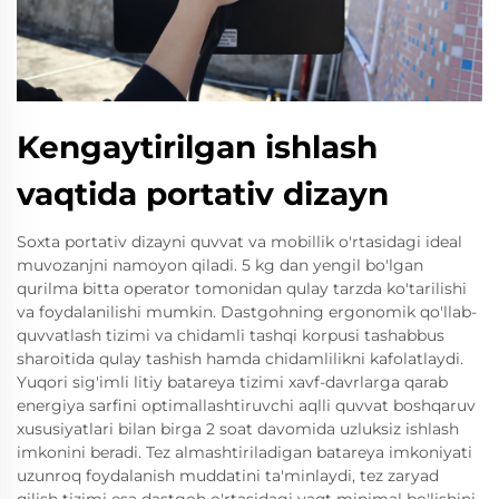
Kengaytirilgan ishlash
vaqtida portativ dizayn
Soxta portativ dizayni quvvat va mobillik o'rtasidagi ideal
muvozanjni namoyon qiladi. 5 kg dan yengil bo'lgan
qurilma bitta operator tomonidan qulay tarzda ko'tarilishi
va foydalanilishi mumkin. Dastgohning ergonomik qo'llab-
quvvatlash tizimi va chidamli tashqi korpusi tashabbus
sharoitida qulay tashish hamda chidamlilikni kafolatlaydi.
Yuqori sig'imli litiy batareya tizimi xavf-davrlarga qarab
energiya sarfini optimallashtiruvchi aqlli quvvat boshqaruv
xususiyatlari bilan birga 2 soat davomida uzluksiz ishlash
imkonini beradi. Tez almashtiriladigan batareya imkoniyati
uzunroq foydalanish muddatini ta'minlaydi, tez zaryad
qilish tizimi esa dastgoh o'rtasidagi vaqt minimal bo'lishini