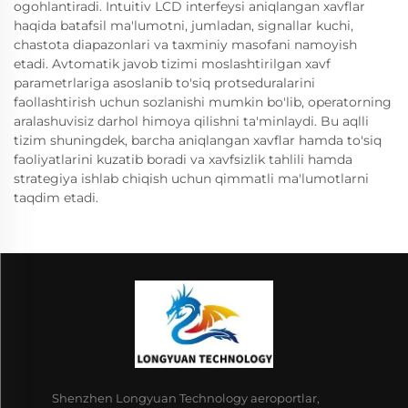
ogohlantiradi. Intuitiv LCD interfeysi aniqlangan xavflar
haqida batafsil ma'lumotni, jumladan, signallar kuchi,
chastota diapazonlari va taxminiy masofani namoyish
etadi. Avtomatik javob tizimi moslashtirilgan xavf
parametrlariga asoslanib to'siq protseduralarini
faollashtirish uchun sozlanishi mumkin bo'lib, operatorning
aralashuvisiz darhol himoya qilishni ta'minlaydi. Bu aqlli
tizim shuningdek, barcha aniqlangan xavflar hamda to'siq
faoliyatlarini kuzatib boradi va xavfsizlik tahlili hamda
strategiya ishlab chiqish uchun qimmatli ma'lumotlarni
taqdim etadi.
Shenzhen Longyuan Technology aeroportlar,