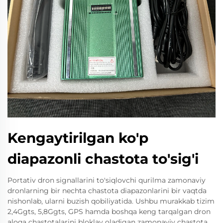
Kengaytirilgan ko'p
diapazonli chastota to'sig'i
Portativ dron signallarini to'siqlovchi qurilma zamonaviy
dronlarning bir nechta chastota diapazonlarini bir vaqtda
nishonlab, ularni buzish qobiliyatida. Ushbu murakkab tizim
2,4Ggts, 5,8Ggts, GPS hamda boshqa keng tarqalgan dron
aloqa chastotalarini bloklay oladigan zamonaviy chastota