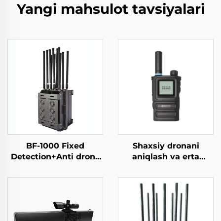
Yangi mahsulot tavsiyalari
BF-1000 Fixed
Shaxsiy dronani
Detection+Anti drone
aniqlash va erta
Equipment
ogohlantirish asbobi