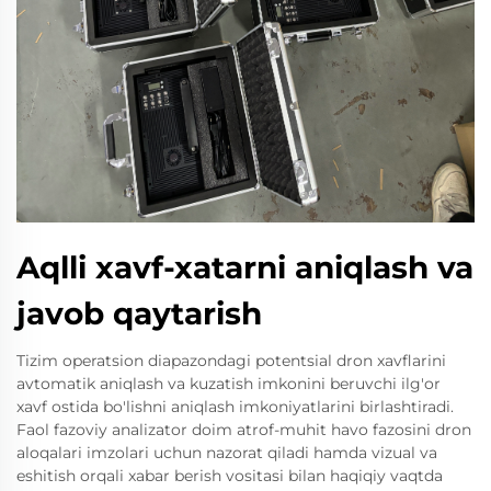
Aqlli xavf-xatarni aniqlash va
javob qaytarish
Tizim operatsion diapazondagi potentsial dron xavflarini
avtomatik aniqlash va kuzatish imkonini beruvchi ilg'or
xavf ostida bo'lishni aniqlash imkoniyatlarini birlashtiradi.
Faol fazoviy analizator doim atrof-muhit havo fazosini dron
aloqalari imzolari uchun nazorat qiladi hamda vizual va
eshitish orqali xabar berish vositasi bilan haqiqiy vaqtda