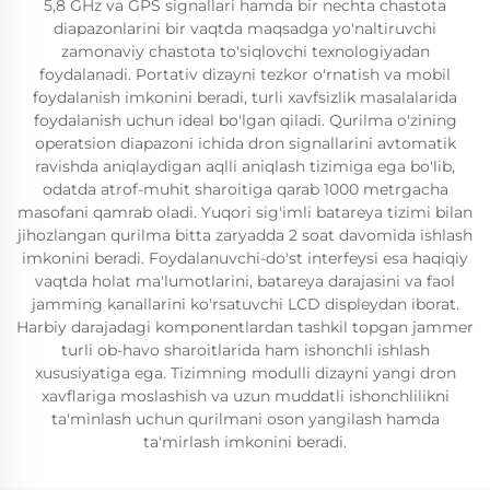
5,8 GHz va GPS signallari hamda bir nechta chastota
diapazonlarini bir vaqtda maqsadga yo'naltiruvchi
zamonaviy chastota to'siqlovchi texnologiyadan
foydalanadi. Portativ dizayni tezkor o'rnatish va mobil
foydalanish imkonini beradi, turli xavfsizlik masalalarida
foydalanish uchun ideal bo'lgan qiladi. Qurilma o'zining
operatsion diapazoni ichida dron signallarini avtomatik
ravishda aniqlaydigan aqlli aniqlash tizimiga ega bo'lib,
odatda atrof-muhit sharoitiga qarab 1000 metrgacha
masofani qamrab oladi. Yuqori sig'imli batareya tizimi bilan
jihozlangan qurilma bitta zaryadda 2 soat davomida ishlash
imkonini beradi. Foydalanuvchi-do'st interfeysi esa haqiqiy
vaqtda holat ma'lumotlarini, batareya darajasini va faol
jamming kanallarini ko'rsatuvchi LCD displeydan iborat.
Harbiy darajadagi komponentlardan tashkil topgan jammer
turli ob-havo sharoitlarida ham ishonchli ishlash
xususiyatiga ega. Tizimning modulli dizayni yangi dron
xavflariga moslashish va uzun muddatli ishonchlilikni
ta'minlash uchun qurilmani oson yangilash hamda
ta'mirlash imkonini beradi.