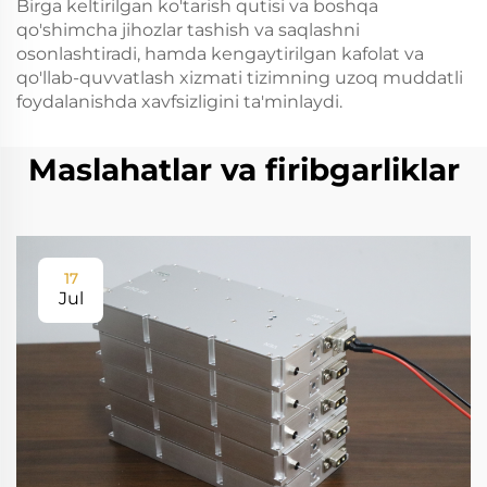
Birga keltirilgan ko'tarish qutisi va boshqa
qo'shimcha jihozlar tashish va saqlashni
osonlashtiradi, hamda kengaytirilgan kafolat va
qo'llab-quvvatlash xizmati tizimning uzoq muddatli
foydalanishda xavfsizligini ta'minlaydi.
Maslahatlar va firibgarliklar
17
Jul