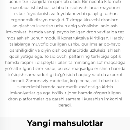
uchun turli zanjirlarni qamrab oladi. Bir nechta kilometr
masofada ishlashda, ushbu to'siqlovchilarda maydonni
tezkor foydalanish va foydalanuvchi qulayligi uchun
ergonomik dizayn mavjud. Tizimga kiruvchi dronlarni
aniqlash va kuzatish uchun aniq yo'nalishni aniqlash
imkoniyati hamda yangi paydo bo'lgan dron xavflariga tez
moslashish uchun modulli konstruktsiya kiritilgan. Harbiy
talablarga muvofiq qurilgan ushbu qurilmalar ob-havo
qarshiligidir va qiyin qishloq sharoitida uzluksiz ishlash
qobiliyatiga ega. To'siqlovchi paltarning tarkibiga optik
hamda raqamli displeylar bilan ta'minlangan sof maqsadga
yo'naltirilgan tizim kiradi, bu esa maqsadga erishish hamda
to'siqish samaradorligi to'g'risida haqiqiy vaqtda axborot
beradi. Zamonaviy modellar, ko'pincha, aqlli chastota
skanerlashi hamda avtomatik xavf ostiga kirish
imkoniyatlariga ega bo'lib, tijorat hamda o'zgartirilgan
dron platformalariga qarshi samarali kurashish imkonini
beradi.
Yangi mahsulotlar