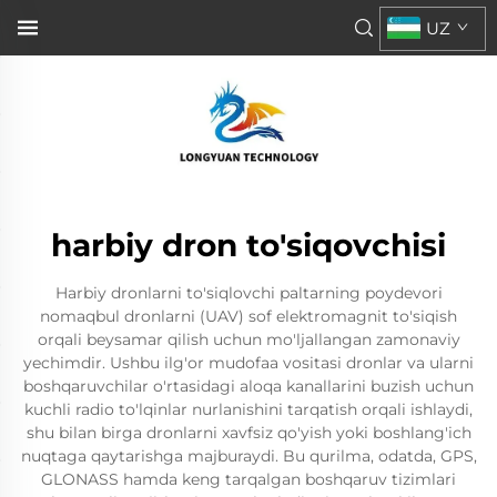
UZ
harbiy dron to'siqovchisi
Harbiy dronlarni to'siqlovchi paltarning poydevori
nomaqbul dronlarni (UAV) sof elektromagnit to'siqish
orqali beysamar qilish uchun mo'ljallangan zamonaviy
yechimdir. Ushbu ilg'or mudofaa vositasi dronlar va ularni
boshqaruvchilar o'rtasidagi aloqa kanallarini buzish uchun
kuchli radio to'lqinlar nurlanishini tarqatish orqali ishlaydi,
shu bilan birga dronlarni xavfsiz qo'yish yoki boshlang'ich
nuqtaga qaytarishga majburaydi. Bu qurilma, odatda, GPS,
GLONASS hamda keng tarqalgan boshqaruv tizimlari