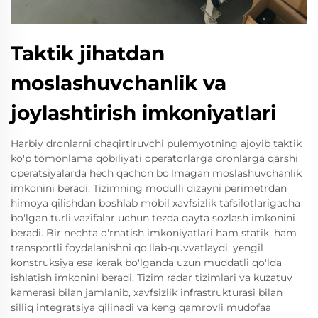
Taktik jihatdan
moslashuvchanlik va
joylashtirish imkoniyatlari
Harbiy dronlarni chaqirtiruvchi pulemyotning ajoyib taktik
ko'p tomonlama qobiliyati operatorlarga dronlarga qarshi
operatsiyalarda hech qachon bo'lmagan moslashuvchanlik
imkonini beradi. Tizimning modulli dizayni perimetrdan
himoya qilishdan boshlab mobil xavfsizlik tafsilotlarigacha
bo'lgan turli vazifalar uchun tezda qayta sozlash imkonini
beradi. Bir nechta o'rnatish imkoniyatlari ham statik, ham
transportli foydalanishni qo'llab-quvvatlaydi, yengil
konstruksiya esa kerak bo'lganda uzun muddatli qo'lda
ishlatish imkonini beradi. Tizim radar tizimlari va kuzatuv
kamerasi bilan jamlanib, xavfsizlik infrastrukturasi bilan
silliq integratsiya qilinadi va keng qamrovli mudofaa