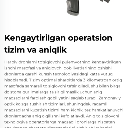
Kengaytirilgan operatsion
tizim va aniqlik
Harbiy dronlarni to'siqlovchi pulemyotning kengaytirilgan
ishchi masofasi va aniqlovchi qobiliyatlarining oshishi
dronlarga qarshi kurash texnologiyasidagi katta yutuq
hisoblanadi. Tizim optimal sharoitlarda 3 kilometrdan ortiq
masofada samarali to'siqlovchi ta'sir qiladi, shu bilan birga
do'stona qurilmalarga ta'sir qilmaslik uchun aniq
maqsadlarni farqlash qobiliyatini saqlab turadi. Zamonaviy
optik ko'zga tushirish tizimlari, shuningdek, raqamli
maqsadlarni kuzatish tizimi ham kichik, tez harakatlanuvchi
dronlargacha aniq o'qilishni kafolatlaydi. Aniq to'siqlovchi
texnologiya operatorlarga maqsadli dronlarga nisbatan