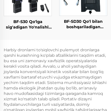
BF-SD30 Qo'l bilan
BF-S30 Qo'lga
boshqariladigan
sig'adigan Yo'nalishli
detektor - Komplekt
Dron Aniqlagich
versiyasi
Harbiy dronlarni to'siqlovchi pulemyot dronlarga
qarshi kurashning ko'plab afzalliklarini taqdim etadi,
bu esa uni zamonaviy xavfsizlik operatsiyalarida
kerakli vosita qiladi. Avvalo, u aholi yashaydigan
joylarda konventsiyali kinetik vositalar bilan bog'liq
xavflarni bartaraf etuvchi vujudga etkazmaydigan
yechim taqdim etadi. Sistema munitssiyasiz ishlashi
hamda ekologik jihatdan qulay bo'lib, an'anaviy
havo mudofaasidagi tizimlarga qaraganda kamroq
xizmat ko'rsatish talab qiladi. Portativ dizayni
foydalanuvchilarga turli vaziyatlarda, doimiy
o'rnatilgan joylardan mobil xavfsizlik tafsilotlarigacha