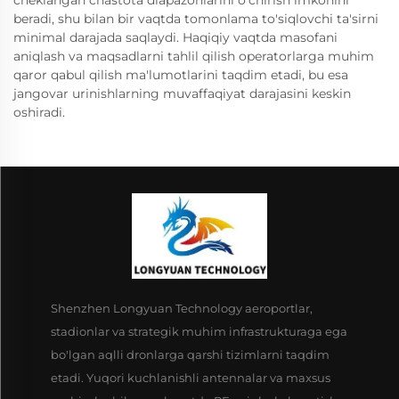
cheklangan chastota diapazonlarini o'chirish imkonini
beradi, shu bilan bir vaqtda tomonlama to'siqlovchi ta'sirni
minimal darajada saqlaydi. Haqiqiy vaqtda masofani
aniqlash va maqsadlarni tahlil qilish operatorlarga muhim
qaror qabul qilish ma'lumotlarini taqdim etadi, bu esa
jangovar urinishlarning muvaffaqiyat darajasini keskin
oshiradi.
Shenzhen Longyuan Technology aeroportlar,
stadionlar va strategik muhim infrastrukturaga ega
bo'lgan aqlli dronlarga qarshi tizimlarni taqdim
etadi. Yuqori kuchlanishli antennalar va maxsus