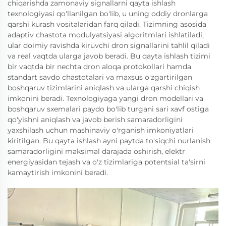
chiqarishda zamonaviy signallarni qayta ishlash
texnologiyasi qo'llanilgan bo'lib, u uning oddiy dronlarga
qarshi kurash vositalaridan farq qiladi. Tizimning asosida
adaptiv chastota modulyatsiyasi algoritmlari ishlatiladi,
ular doimiy ravishda kiruvchi dron signallarini tahlil qiladi
va real vaqtda ularga javob beradi. Bu qayta ishlash tizimi
bir vaqtda bir nechta dron aloqa protokollari hamda
standart savdo chastotalari va maxsus o'zgartirilgan
boshqaruv tizimlarini aniqlash va ularga qarshi chiqish
imkonini beradi. Texnologiyaga yangi dron modellari va
boshqaruv sxemalari paydo bo'lib turgani sari xavf ostiga
qo'yishni aniqlash va javob berish samaradorligini
yaxshilash uchun mashinaviy o'rganish imkoniyatlari
kiritilgan. Bu qayta ishlash ayni paytda to'siqchi nurlanish
samaradorligini maksimal darajada oshirish, elektr
energiyasidan tejash va o'z tizimlariga potentsial ta'sirni
kamaytirish imkonini beradi.