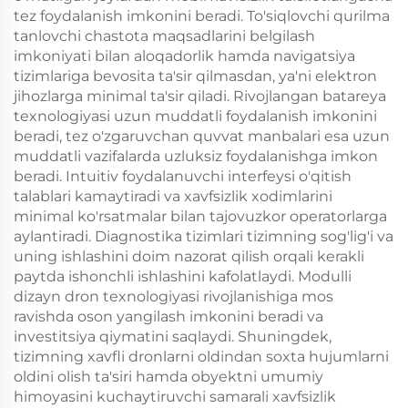
tez foydalanish imkonini beradi. To'siqlovchi qurilma
tanlovchi chastota maqsadlarini belgilash
imkoniyati bilan aloqadorlik hamda navigatsiya
tizimlariga bevosita ta'sir qilmasdan, ya'ni elektron
jihozlarga minimal ta'sir qiladi. Rivojlangan batareya
texnologiyasi uzun muddatli foydalanish imkonini
beradi, tez o'zgaruvchan quvvat manbalari esa uzun
muddatli vazifalarda uzluksiz foydalanishga imkon
beradi. Intuitiv foydalanuvchi interfeysi o'qitish
talablari kamaytiradi va xavfsizlik xodimlarini
minimal ko'rsatmalar bilan tajovuzkor operatorlarga
aylantiradi. Diagnostika tizimlari tizimning sog'lig'i va
uning ishlashini doim nazorat qilish orqali kerakli
paytda ishonchli ishlashini kafolatlaydi. Modulli
dizayn dron texnologiyasi rivojlanishiga mos
ravishda oson yangilash imkonini beradi va
investitsiya qiymatini saqlaydi. Shuningdek,
tizimning xavfli dronlarni oldindan soxta hujumlarni
oldini olish ta'siri hamda obyektni umumiy
himoyasini kuchaytiruvchi samarali xavfsizlik