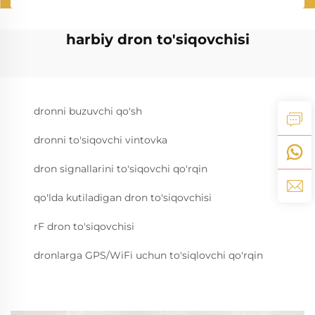
harbiy dron to'siqovchisi
dronni buzuvchi qo'sh
dronni to'siqovchi vintovka
dron signallarini to'siqovchi qo'rqin
qo'lda kutiladigan dron to'siqovchisi
rF dron to'siqovchisi
dronlarga GPS/WiFi uchun to'siqlovchi qo'rqin