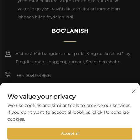
yechimlar bilan real vaqtda RF aniqlash, kuzatish
va to'sib qo'yish. Xavfsizlik tashkilotlari tomonidan
ishonch bilan foydalaniladi.
BOG'LANISH
A binosi, Kaishangde sanoat parki, Xingxua ko'chasi 1-uy,
Pingdi tuman, Longgong tumani, Shenzhen shahri
+86-18583649616
[email protected]
We value your privacy
8618165761396
We use cookies and similar tools to provide our services.
If you don't want to accept all cookies, click Personalize
cookies.
Nashr huquqi 2025 Shenzhen Longyuan Texnologiya Kompaniyasi
Accept all
cheklangan. Barcha huquqlar himoyalangan.
Maxfiylik siyosati