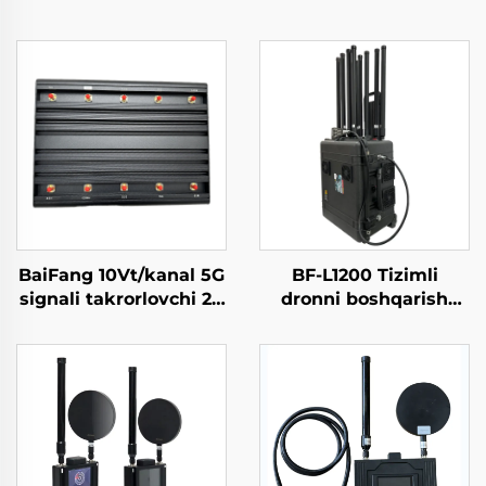
BaiFang 10Vt/kanal 5G
BF-L1200 Tizimli
signali takrorlovchi 2G
dronni boshqarish
3G 4G kuchaytirgich
qurilmasi