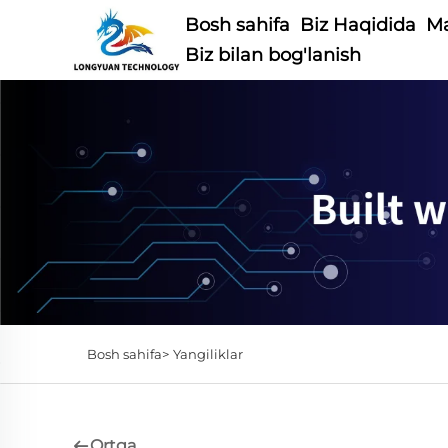
Bosh sahifa
Biz Haqidida
Ma
Biz bilan bog'lanish
Bosh sahifa>
Yangiliklar
Ortga