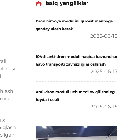
Issiq yangiliklar
Dron himoya modulini quvvat manbaga
qanday ulash kerak
2025-06-18
10Vtli anti-dron moduli haqida tushuncha:
ali
havo transporti xavfsizligini oshirish
rilmasi
2025-06-17
i
shlash
Anti-dron moduli uchun to'lov qilishning
imida
foydali usuli
2025-06-15
 xil
niqlash
o'lgan