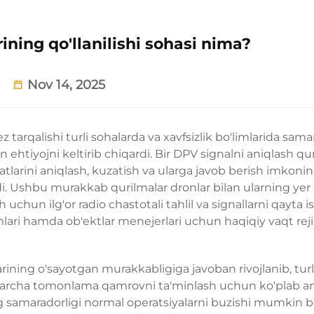
ining qo'llanilishi sohasi nima?
Nov 14, 2025
 tarqalishi turli sohalarda va xavfsizlik bo'limlarida samar
 ehtiyojni keltirib chiqardi. Bir
DPV signalni aniqlash qu
katlarini aniqlash, kuzatish va ularga javob berish imkonin
i. Ushbu murakkab qurilmalar dronlar bilan ularning yer
 uchun ilg'or radio chastotali tahlil va signallarni qayta i
mlari hamda ob'ektlar menejerlari uchun haqiqiy vaqt rej
ining o'sayotgan murakkabligiga javoban rivojlanib, turli
 barcha tomonlama qamrovni ta'minlash uchun ko'plab a
ng samaradorligi normal operatsiyalarni buzishi mumkin b