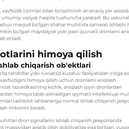
vfsizlik tizimlari bilan birlashtirish an'anaviy yer asosid
i umumiy vaziyat haqida tushuncha yaratadi. Bu uskunal
lashuv mavjud bo'lgan shahar muhitida samarali ishlash
 mumkin bo'lgan maydalyok yoki past quvvatli dronlarni ani
b etiladi.
otlarini himoya qilish
shlab chiqarish ob'ektlari
liq tahdidlar yoki ruxsatsiz kuzatuv faoliyatidan o'ziga x
xavfsizligini himoya qilish uchun dronlarni aniqlash
noat razvedkasining kichik, aniqlash qiyin dronlardan
lardan himoya talab qilinadigan qiymatli intellektual mu
mlari tashkilot rahbarlariga normal ishlab chiqarish jarayo
ash imkonini beradi.
itlari dron signallarini ishlab chiqarish jarayonlarida
li massividan ajratib olish qobiliyatiga ega bo'lgan, yuqor