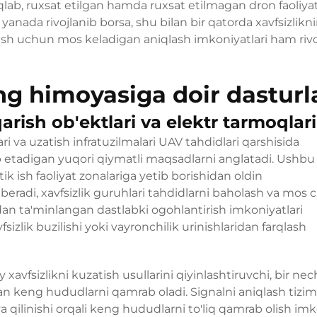
qlab, ruxsat etilgan hamda ruxsat etilmagan dron faoliyat
 yanada rivojlanib borsa, shu bilan bir qatorda xavfsizlikn
lash uchun mos keladigan aniqlash imkoniyatlari ham rivo
g himoyasiga doir dasturl
arish ob'ektlari va elektr tarmoqlari
ri va uzatish infratuzilmalari UAV tahdidlari qarshisida
b etadigan yuqori qiymatli maqsadlarni anglatadi. Ushbu
tik ish faoliyat zonalariga yetib borishidan oldin
eradi, xavfsizlik guruhlari tahdidlarni baholash va mos c
dan ta'minlangan dastlabki ogohlantirish imkoniyatlari
izlik buzilishi yoki vayronchilik urinishlaridan farqlash
 xavfsizlikni kuzatish usullarini qiyinlashtiruvchi, bir nec
'lgan keng hududlarni qamrab oladi. Signalni aniqlash tizim
ya qilinishi orqali keng hududlarni to'liq qamrab olish im