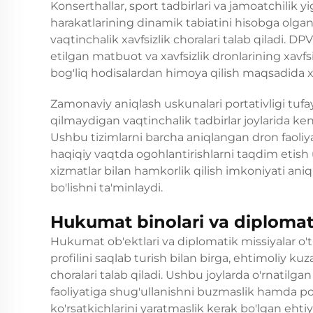
Konserthallar, sport tadbirlari va jamoatchilik yi
harakatlarining dinamik tabiatini hisobga olgan
vaqtinchalik xavfsizlik choralari talab qiladi.
DPV 
etilgan matbuot va xavfsizlik dronlarining xavfsi
bog'liq hodisalardan himoya qilish maqsadida xa
Zamonaviy aniqlash uskunalari portativligi tufayl
qilmaydigan vaqtinchalik tadbirlar joylarida ke
Ushbu tizimlarni barcha aniqlangan dron faoliyat
haqiqiy vaqtda ogohlantirishlarni taqdim etish
xizmatlar bilan hamkorlik qilish imkoniyati an
bo'lishni ta'minlaydi.
Hukumat binolari va diplomat
Hukumat ob'ektlari va diplomatik missiyalar o't
profilini saqlab turish bilan birga, ehtimoliy k
choralari talab qiladi. Ushbu joylarda o'rnatilgan
faoliyatiga shug'ullanishni buzmaslik hamda pot
ko'rsatkichlarini yaratmaslik kerak bo'lgan ehti