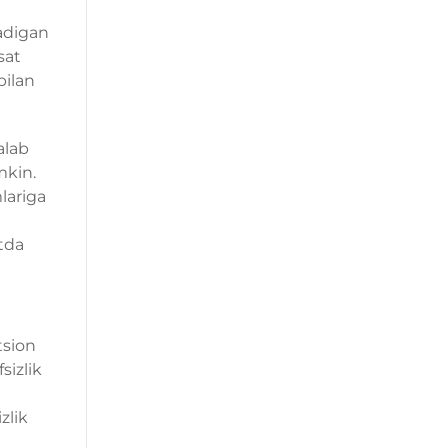
radigan
sat
bilan
alab
mkin.
lariga
tda
tsion
sizlik
zlik