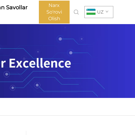
Narx
an Savollar
So'rovi
UZ
Olish