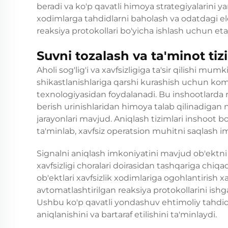
beradi va ko'p qavatli himoya strategiyalarini 
xodimlarga tahdidlarni baholash va odatdagi el
reaksiya protokollari bo'yicha ishlash uchun etar
Suvni tozalash va ta'minot tiz
Aholi sog'lig'i va xavfsizligiga ta'sir qilishi mum
shikastlanishlariga qarshi kurashish uchun komm
texnologiyasidan foydalanadi. Bu inshootlarda r
berish urinishlaridan himoya talab qilinadiga
jarayonlari mavjud. Aniqlash tizimlari inshoot b
ta'minlab, xavfsiz operatsion muhitni saqlash i
Signalni aniqlash imkoniyatini mavjud ob'ektni na
xavfsizligi choralari doirasidan tashqariga chiq
ob'ektlari xavfsizlik xodimlariga ogohlantirish 
avtomatlashtirilgan reaksiya protokollarini ish
Ushbu ko'p qavatli yondashuv ehtimoliy tahdidlar
aniqlanishini va bartaraf etilishini ta'minlaydi.