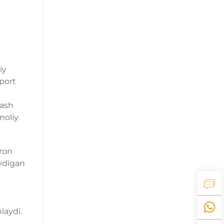
iy
oport
n
lash
moliy
tron
aydigan
laydi.