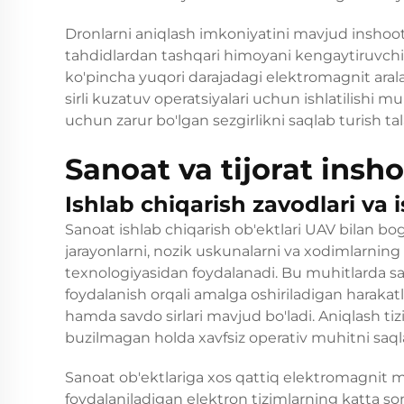
Dronlarni aniqlash imkoniyatini mavjud inshoot xa
tahdidlardan tashqari himoyani kengaytiruvch
ko'pincha yuqori darajadagi elektromagnit ara
sirli kuzatuv operatsiyalari uchun ishlatilishi
uchun zarur bo'lgan sezgirlikni saqlab turish tala
Sanoat va tijorat insho
Ishlab chiqarish zavodlari va i
Sanoat ishlab chiqarish ob'ektlari UAV bilan bog'
jarayonlarni, nozik uskunalarni va xodimlarning 
texnologiyasidan foydalanadi. Bu muhitlarda sa
foydalanish orqali amalga oshiriladigan harakat
hamda savdo sirlari mavjud bo'ladi. Aniqlash tizi
buzilmagan holda xavfsiz operativ muhitni saql
Sanoat ob'ektlariga xos qattiq elektromagnit muh
foydalaniladigan elektron tizimlarning katta son