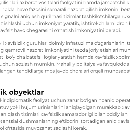
g'ilishlari axborot vositalari faoliyatini hamda jamoatchilik
 holda, havo fazosini samarali nazorat qilish imkonini be
signalni aniqlash qurilmasi
tizimlar tashkilotchilarga rux
z ishlashi uchun imkoniyat yaratib, ishtirokchilarni dron 
vfsiz havo chegarasini o'rnatish imkoniyatini beradi.
i xavfsizlik guruhlari doimiy infratuzilma o'zgarishlarini t
ng qamrovli nazorat imkoniyatini tezda joriy etishlari mu
i bo'yicha batafsil loglar yaratish hamda xavfsizlik xodim
 uchun sozlash mumkin. Mahalliy politsiya va favqulodda
iqlangan tahdidlarga mos javob choralari orqali munosaba
ik obyektlar
kir diplomatik faoliyat uchun zarur bo'lgan noaniq opera
uzatuv yoki hujum urinishlarini aniqlaydigan murakkab xavf
 aniqlash tizimlari xavfsizlik samaradorligi bilan oddiy ish
entsial dushmanlarning e'tiborini tortadigan aniq xavfsi
yoj o'rtasida muvozanat saqlashi kerak.