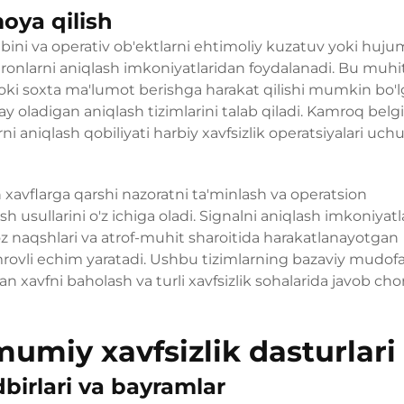
oya qilish
kibini va operativ ob'ektlarni ehtimoliy kuzatuv yoki huju
ronlarni aniqlash imkoniyatlaridan foydalanadi. Bu muhi
 yoki soxta ma'lumot berishga harakat qilishi mumkin bo'
lay oladigan aniqlash tizimlarini talab qiladi. Kamroq belgi
ni aniqlash qobiliyati harbiy xavfsizlik operatsiyalari uch
 xavflarga qarshi nazoratni ta'minlash va operatsion
 usullarini o'z ichiga oladi. Signalni aniqlash imkoniyatl
rvoz naqshlari va atrof-muhit sharoitida harakatlanayotgan
rovli echim yaratadi. Ushbu tizimlarning bazaviy mudof
gan xavfni baholash va turli xavfsizlik sohalarida javob cho
mumiy xavfsizlik dasturlari
birlari va bayramlar