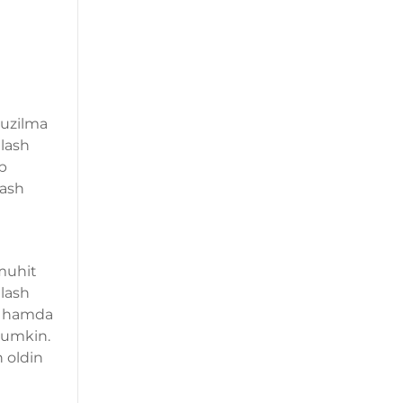
atuzilma
qlash
ib
lash
-muhit
alash
sh hamda
 mumkin.
n oldin