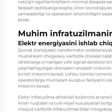
noto'g'ri ogohlantirishlarni minimal darajada sa
farqlash qobiliyatiga bog'liq. Dron texnologiyasi
samaradorligi va operatsion ishonchliligini saq
kerak.
Muhim infratuzilmanin
Elektr energiyasini ishlab chiq
Quvvat stansiyalari, transformator podstansiyala
mustahkam chegaraviy xavfsizlik choralari tala
ob'ektlarga o'rnatilgan UAV signali detektori kri
yaqinlashayotgan dronalarni aniqlash imkonini b
ko'rish imkonini beradi. Ushbu tizimlar tomoni
operatorlarga muntazam kuzatuv faoliyatini xavfs
imkonini beradi.
Elektr infratuzilma ob'ektlari ko'pincha an'anaviy
kirish nuqtalari va turli relyef xususiyatlari bo
mavjud xavfsizlik infratuzilmasi bilan integratsi