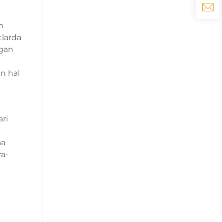
m
tlarda
lgan
un hal
ari
aa
ra-