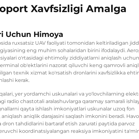
oport Xavfsizligi Amalga
tri Uchun Himoya
osida ruxsatsiz UAV faoliyati tomonidan keltiriladigan jidd
ologiyasining eng muhim sohalaridan birini ifodalaydi. Aer
tsiyalari o'rtasidagi ehtimoliy ziddiyatlarni aniqlash uchu
terminal ob'ektlarini nazorat qiluvchi keng qamrovli aniq
tilgan texnik xizmat ko'rsatish dronlarini xavfsizlikka ehti
hlashi kerak.
alari, yer yordamchi uskunalari va yo'lovchilarning elek
gi radio chastotali aralashuvlarga qaramay samarali ishl
ignallarni qayta ishlash imkoniyatlari uskunalar uzoq fon
b, aniqlash aniqlik darajasini saqlash imkonini beradi. Havo
a dron tahdidlarini bartaraf etish zarurati paytida parvoz
beruvchi koordinatsiyalangan reaksiya imkoniyatini ta'min