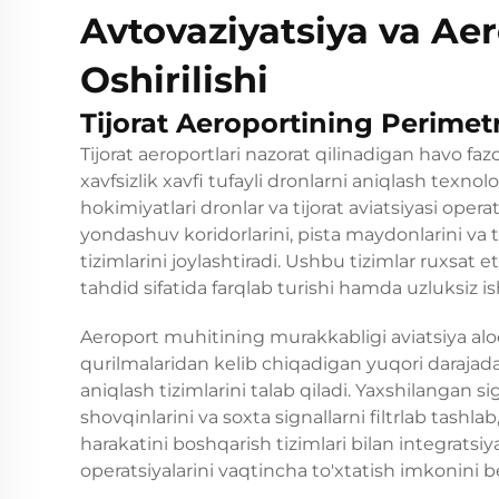
Avtovaziyatsiya va Aer
Oshirilishi
Tijorat Aeroportining Perime
Tijorat aeroportlari nazorat qilinadigan havo faz
xavfsizlik xavfi tufayli dronlarni aniqlash texn
hokimiyatlari dronlar va tijorat aviatsiyasi opera
yondashuv koridorlarini, pista maydonlarini va 
tizimlarini joylashtiradi. Ushbu tizimlar ruxsat e
tahdid sifatida farqlab turishi hamda uzluksiz is
Aeroport muhitining murakkabligi aviatsiya aloq
qurilmalaridan kelib chiqadigan yuqori darajada
aniqlash tizimlarini talab qiladi. Yaxshilangan s
shovqinlarini va soxta signallarni filtrlab tashla
harakatini boshqarish tizimlari bilan integratsiy
operatsiyalarini vaqtincha to'xtatish imkonini 