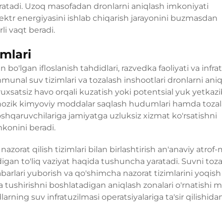
yaratadi. Uzoq masofadan dronlarni aniqlash imkoniyati
ektr energiyasini ishlab chiqarish jarayonini buzmasdan
li vaqt beradi.
imlari
kin bo'lgan ifloslanish tahdidlari, razvedka faoliyati va infr
unal suv tizimlari va tozalash inshootlari dronlarni ani
uxsatsiz havo orqali kuzatish yoki potentsial yuk yetkaz
n nozik kimyoviy moddalar saqlash hudumlari hamda toza
oshqaruvchilariga jamiyatga uzluksiz xizmat ko'rsatishni
mkonini beradi.
zorat qilish tizimlari bilan birlashtirish an'anaviy atrof
adigan to'liq vaziyat haqida tushuncha yaratadi. Suvni toz
xabarlari yuborish va qo'shimcha nazorat tizimlarini yoqi
ga tushirishni boshlatadigan aniqlash zonalari o'rnatishi
ning suv infratuzilmasi operatsiyalariga ta'sir qilishida