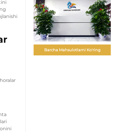
ini
ing
jlanishi
ar
Barcha Mahsulotlarni Ko'ring
horalar
hta
lari
konini