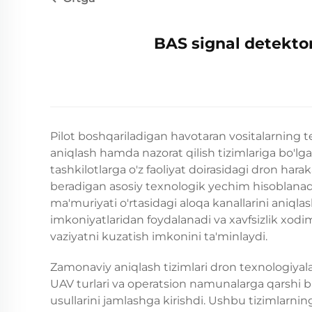
BAS signal detektor
Pilot boshqariladigan havotaran vositalarning tez
aniqlash hamda nazorat qilish tizimlariga bo'lgan
tashkilotlarga o'z faoliyat doirasidagi dron hara
beradigan asosiy texnologik yechim hisoblanad
ma'muriyati o'rtasidagi aloqa kanallarini aniqlash
imkoniyatlaridan foydalanadi va xavfsizlik xodi
vaziyatni kuzatish imkonini ta'minlaydi.
Zamonaviy aniqlash tizimlari dron texnologiyalar
UAV turlari va operatsion namunalarga qarshi
usullarini jamlashga kirishdi. Ushbu tizimlarni