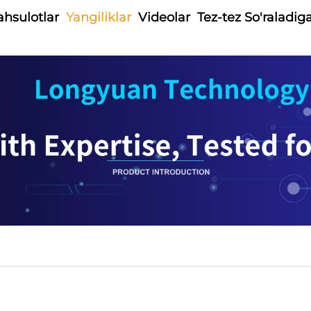
hsulotlar
Yangiliklar
Videolar
Tez-tez So'raladig