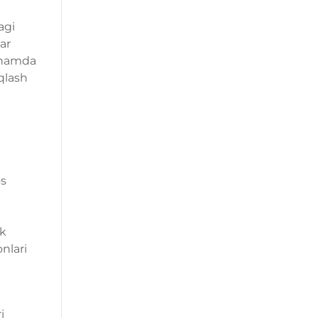
agi
ar
i hamda
qlash
os
lk
nlari
i