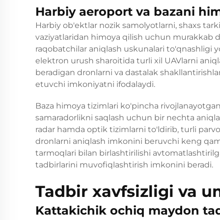
Harbiy aeroport va bazani him
Harbiy ob'ektlar nozik samolyotlarni, shaxs tar
vaziyatlaridan himoya qilish uchun murakkab d
raqobatchilar aniqlash uskunalari to'qnashligi
elektron urush sharoitida turli xil UAVlarni aniq
beradigan dronlarni va dastalak shakllantirishlar
etuvchi imkoniyatni ifodalaydi.
Baza himoya tizimlari ko'pincha rivojlanayotgan
samaradorlikni saqlash uchun bir nechta aniqlash
radar hamda optik tizimlarni to'ldirib, turli pa
dronlarni aniqlash imkonini beruvchi keng qam
tarmoqlari bilan birlashtirilishi avtomatlashtiril
tadbirlarini muvofiqlashtirish imkonini beradi.
Tadbir xavfsizligi va u
Kattakichik ochiq maydon tad