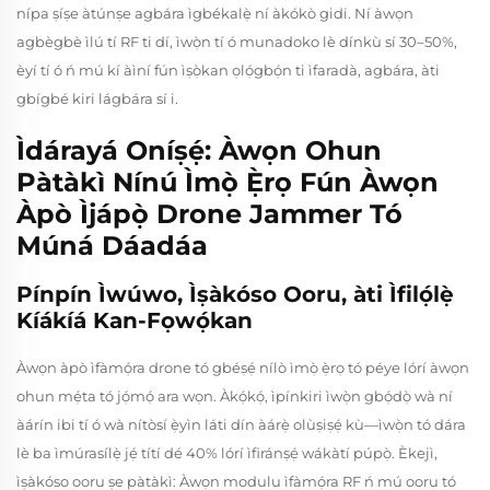
nípa ṣíṣe àtúnṣe agbára ìgbékalẹ̀ ní àkókò gidi. Ní àwọn
agbègbè ìlú tí RF ti dí, ìwọ̀n tí ó munadoko lè dínkù sí 30–50%,
èyí tí ó ń mú kí àìní fún ìṣọ̀kan ọlọ́gbọ́n ti ìfaradà, agbára, àti
gbígbé kiri lágbára sí i.
Ìdárayá Oníṣẹ́: Àwọn Ohun
Pàtàkì Nínú Ìmọ̀ Ẹ̀rọ Fún Àwọn
Àpò Ìjápọ̀ Drone Jammer Tó
Múná Dáadáa
Pínpín Ìwúwo, Ìṣàkóso Ooru, àti Ìfilọ́lẹ̀
Kíákíá Kan-Fọwọ́kan
Àwọn àpò ìfàmọ́ra drone tó gbéṣẹ́ nílò ìmọ̀ ẹ̀rọ tó péye lórí àwọn
ohun mẹ́ta tó jọ́mọ́ ara wọn. Àkọ́kọ́, ìpínkiri ìwọ̀n gbọ́dọ̀ wà ní
àárín ibi tí ó wà nítòsí ẹ̀yìn láti dín àárẹ̀ olùṣiṣẹ́ kù—ìwọ̀n tó dára
lè ba ìmúrasílẹ̀ jẹ́ títí dé 40% lórí ìfiránṣẹ́ wákàtí púpọ̀. Èkejì,
ìṣàkóso ooru ṣe pàtàkì: Àwọn modulu ìfàmọ́ra RF ń mú ooru tó