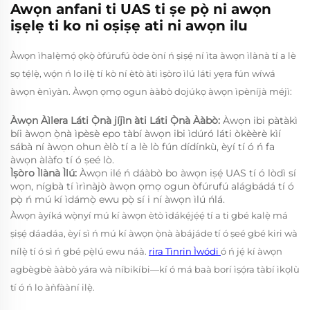
Awọn anfani ti UAS ti ṣe pọ̀ ni awọn
iṣẹlẹ ti ko ni oṣiṣẹ ati ni awọn ilu
Àwọn ìhalẹ̀mọ́ ọkọ̀ òfúrufú òde òní ń ṣiṣẹ́ ní ìta àwọn ìlànà tí a lè
sọ tẹ́lẹ̀, wọ́n ń lo ilẹ̀ tí kò ní ètò àti ìṣòro ìlú láti yẹra fún wíwá
àwọn ènìyàn. Àwọn ọmọ ogun ààbò dojúkọ àwọn ìpèníjà méjì:
Àwọn Àìlera Láti Ọ̀nà jíjìn àti Láti Ọ̀nà Ààbò:
Àwọn ibi pàtàkì
bíi àwọn ọ̀nà ìpèsè epo tàbí àwọn ibi ìdúró láti òkèèrè kìí
sábà ní àwọn ohun èlò tí a lè lò fún dídínkù, èyí tí ó ń fa
àwọn àlàfo tí ó ṣeé lò.
Ìṣòro Ìlànà Ìlú:
Àwọn ilé ń dáàbò bo àwọn iṣẹ́ UAS tí ó lòdì sí
wọn, nígbà tí ìrìnàjò àwọn ọmọ ogun òfúrufú alágbádá tí ó
pọ̀ ń mú kí ìdámọ̀ ewu pọ̀ sí i ní àwọn ìlú ńlá.
Àwọn àyíká wọ̀nyí mú kí àwọn ètò ìdákẹ́jẹ́ẹ́ tí a ti gbé kalẹ̀ má
ṣiṣẹ́ dáadáa, èyí sì ń mú kí àwọn ọ̀nà àbájáde tí ó ṣeé gbé kiri wà
nílẹ̀ tí ó sì ń gbé pẹ̀lú ewu náà.
rira Tìnrin Ìwódi
ó ń jẹ́ kí àwọn
agbègbè ààbò yára wà níbikíbi—kí ó má baà borí ìṣọ́ra tàbí ìkọlù
tí ó ń lo àǹfààní ilẹ̀.