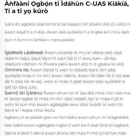
Àǹfààní Ọgbọ́n ti Ìdáhùn C-UAS Kíákíá,
Tí a ti yọ kúrò
Iyára àti agbára ìṣiṣẹ́ túmọ̀ sí iṣẹ́ àṣeyọrí lórí àtakò UAS (C-UAS) ní
àwọn ààyè tí a ń díje. Àwọn ọkọ̀ ayọ́kẹ́lẹ́ tí a lè gbé kiri nínú àpò
ẹ̀yìn ń fúnni ní àǹfààní mẹ́ta pàtàkì:
Ìgbékalẹ̀ Lẹ́sẹ̀kẹsẹ̀:
Àwọn olùṣiṣẹ́ lè mú kí ìdènà ọkọ̀ ṣiṣẹ́
láàárín ìṣẹ́jú àáyá lẹ́yìn tí wọ́n bá ti rí ewu kan—dínkù
ìdádúró ìdáhùn ní ìfiwéra pẹ̀lú àwọn ètò tí ó gbára lé ọkọ̀.
Ominira Ilẹ:
Àwọn òṣìṣẹ́ tí wọ́n ti sọ̀kalẹ̀ kúrò lórí ọkọ̀
ayọ́kẹ́lẹ́ máa ń rìn kiri àwọn ìdènà, àwọn ilé tàbí ilẹ̀ tí kò ṣeé
dé tí ọkọ̀ kò lè wọ̀, wọ́n sì máa ń gbé àwọn ọkọ̀ ayọ́kẹ́lẹ́ sí
ipò tó dára jùlọ.
Ìpamọ́ àti Ìyàlẹ́nu:
Àwọn ohun tó ní ipa díẹ̀ nínú ìrísí náà mú
kí àwọn ẹgbẹ́ lè máa rìn kiri láìsí ìwádìí, èyí sì máa ń jẹ́ kí
wọ́n lè sún mọ́ àwọn agbègbè ewu láìsí ìwádìí kí wọ́n tó
bẹ̀rẹ̀ sí í kópa nínú ìkọlù.
Agbára yìí ṣe pàtàkì gan-an fún ààbò àwọn ohun ìní alágbèéká
tàbí ààbò àwọn agbègbè nígbà tí wọ́n bá ń ṣiṣẹ́ lọ́nà tó lágbára.
Ìdènà kíákíá ń dènà àwọn drone láti máa fi ìmọ̀ ìjìnlẹ̀ hàn tàbí