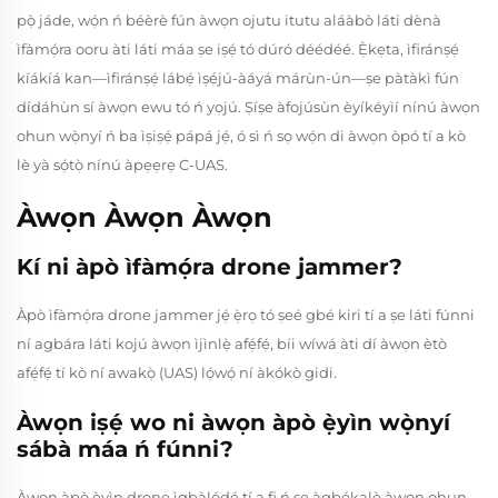
pọ̀ jáde, wọ́n ń béèrè fún àwọn ojutu itutu aláàbò láti dènà
ìfàmọ́ra ooru àti láti máa ṣe iṣẹ́ tó dúró déédéé. Ẹ̀kẹta, ìfiránṣẹ́
kíákíá kan—ìfiránṣẹ́ lábẹ́ ìṣẹ́jú-àáyá márùn-ún—ṣe pàtàkì fún
dídáhùn sí àwọn ewu tó ń yọjú. Ṣíṣe àfojúsùn èyíkéyìí nínú àwọn
ohun wọ̀nyí ń ba ìṣiṣẹ́ pápá jẹ́, ó sì ń sọ wọ́n di àwọn òpó tí a kò
lè yà sọ́tọ̀ nínú àpẹẹrẹ C-UAS.
Àwọn Àwọn Àwọn
Kí ni àpò ìfàmọ́ra drone jammer?
Àpò ìfàmọ́ra drone jammer jẹ́ ẹ̀rọ tó ṣeé gbé kiri tí a ṣe láti fúnni
ní agbára láti kojú àwọn ìjìnlẹ̀ afẹ́fẹ́, bíi wíwá àti dí àwọn ètò
afẹ́fẹ́ tí kò ní awakọ̀ (UAS) lọ́wọ́ ní àkókò gidi.
Àwọn iṣẹ́ wo ni àwọn àpò ẹ̀yìn wọ̀nyí
sábà máa ń fúnni?
Àwọn àpò ẹ̀yìn drone ìgbàlódé tí a fi ń ṣe àgbékalẹ̀ àwọn ohun