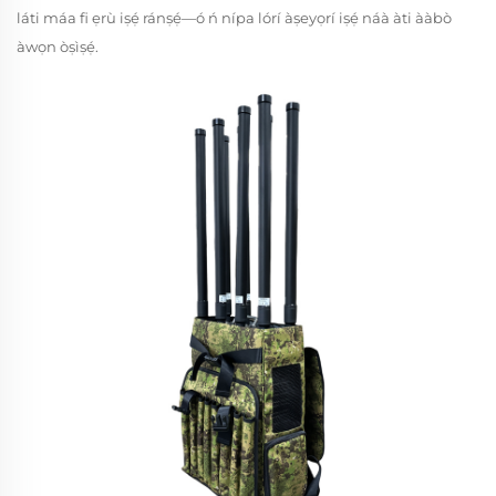
láti máa fi ẹrù iṣẹ́ ránṣẹ́—ó ń nípa lórí àṣeyọrí iṣẹ́ náà àti ààbò
àwọn òṣìṣẹ́.