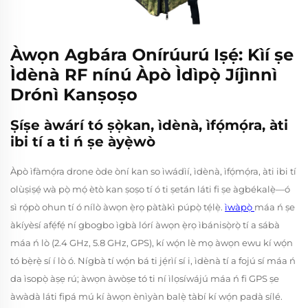
Àwọn Agbára Onírúurú Iṣẹ́: Kìí ṣe
Ìdènà RF nínú Àpò Ìdìpọ̀ Jíjìnnì
Drónì Kanṣoṣo
Ṣíṣe àwárí tó ṣọ̀kan, ìdènà, ìfọ́mọ́ra, àti
ibi tí a ti ń ṣe àyẹ̀wò
Àpò ìfàmọ́ra drone òde òní kan so ìwádìí, ìdènà, ìfọ́mọ́ra, àti ibi tí
olùṣiṣẹ́ wà pọ̀ mọ́ ètò kan ṣoṣo tí ó ti ṣetán láti fi ṣe àgbékalẹ̀—ó
sì rọ́pò ohun tí ó nílò àwọn ẹ̀rọ pàtàkì púpọ̀ tẹ́lẹ̀.
ìwàpọ̀
máa ń ṣe
àkíyèsí afẹ́fẹ́ ní gbogbo ìgbà lórí àwọn ẹ̀rọ ìbánisọ̀rọ̀ tí a sábà
máa ń lò (2.4 GHz, 5.8 GHz, GPS), kí wọ́n lè mọ àwọn ewu kí wọ́n
tó bẹ̀rẹ̀ sí í lò ó. Nígbà tí wọ́n bá ti jẹ́rìí sí i, ìdènà tí a fojú sí máa ń
da ìsopọ̀ àṣẹ rú; àwọn àwòṣe tó ti ní ìlọsíwájú máa ń fi GPS ṣe
àwàdà láti fipá mú kí àwọn ènìyàn balẹ̀ tàbí kí wọ́n padà sílé.