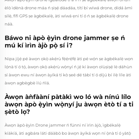
èlò ìdènà drone máa ń ṣiṣẹ́ dáadáa, títí bí wíwá drone, dídá àmì
sílẹ̀, fífi GPS ṣe àgbékalẹ̀, àti wíwá ẹni tí ó ń ṣe àgbékalẹ̀ drone
náà.
Báwo ni àpò ẹ̀yìn drone jammer ṣe ń
mú kí ìrìn àjò pọ̀ sí i?
Nípa jíjẹ́ pé àwọn ọkọ̀ akẹ́rù fẹ́ẹ́rẹ́fẹ́ àti pé wọ́n ṣe àgbékalẹ̀ wọn
lọ́nà tí ó tọ́, àwọn ọkọ̀ akẹ́rù wọ̀nyí ń jẹ́ kí àwọn olùṣiṣẹ́ lè dáhùn
sí àwọn ewu ní àwọn àyíká tí kò ṣeé dé tàbí tí ó díjú bí ilẹ̀ líle àti
àwọn agbègbè ìlú ńlá.
Àwọn àǹfààní pàtàkì wo ló wà nínú lílo
àwọn àpò ẹ̀yìn wọ̀nyí ju àwọn ètò tí a ti
ṣètò lọ?
Àwọn àpò ẹ̀yìn Drone jammer ń fúnni ní ìrìn àjò, ìgbékalẹ̀
kíákíá, àti agbára láti dáàbò bo àwọn àyíká wọn ní ọ̀nà tí ó yàtọ̀