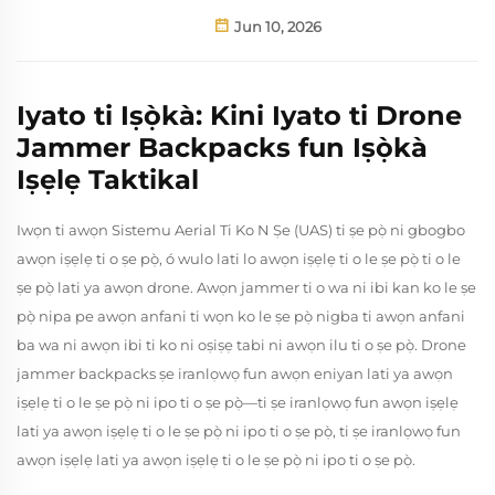
Jun 10, 2026
Iyato ti Iṣọ̀kà: Kini Iyato ti Drone
Jammer Backpacks fun Iṣọ̀kà
Iṣẹlẹ Taktikal
Iwọn ti awọn Sistemu Aerial Ti Ko N Ṣe (UAS) ti ṣe pọ̀ ni gbogbo
awọn iṣẹlẹ ti o ṣe pọ̀, ó wulo lati lo awọn iṣẹlẹ ti o le ṣe pọ̀ ti o le
ṣe pọ̀ lati ya awọn drone. Awọn jammer ti o wa ni ibi kan ko le ṣe
pọ̀ nipa pe awọn anfani ti wọn ko le ṣe pọ̀ nigba ti awọn anfani
ba wa ni awọn ibi ti ko ni oṣiṣẹ tabi ni awọn ilu ti o ṣe pọ̀. Drone
jammer backpacks ṣe iranlọwọ fun awọn eniyan lati ya awọn
iṣẹlẹ ti o le ṣe pọ̀ ni ipo ti o ṣe pọ̀—ti ṣe iranlọwọ fun awọn iṣẹlẹ
lati ya awọn iṣẹlẹ ti o le ṣe pọ̀ ni ipo ti o ṣe pọ̀, ti ṣe iranlọwọ fun
awọn iṣẹlẹ lati ya awọn iṣẹlẹ ti o le ṣe pọ̀ ni ipo ti o ṣe pọ̀.