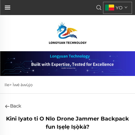
YO
Ile>
Ìwé àwùjọ
Back
Kini Iyato ti O Nlo Drone Jammer Backpack
fun Iṣẹlẹ Iṣọ̀kà?