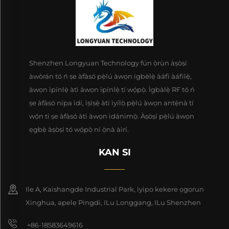
Shenzhen Longyuan Technology fún ọ̀rùn àṣòṣí
àwòrán tó ń ṣe àfàsó pẹ̀lú àwọn igbèlẹ̀ àáfì àáfìlẹ̀,
àwọn ìpínlẹ̀ àtì àwọn ìpínlẹ̀ tí wọ́pọ̀. Ìgbàlẹ̀ RF tó ń
ṣe àfàsó nípa ìdí, ìṣíṣẹ̀ àti ìyílọ̀ pẹ̀lú àwọn antẹ̀nà tí
wọ́n ti ṣe àfàsó àti àwọn ìdánimọ̀. Àṣòṣí pẹ̀lú àwọn
ẹgbẹ̀ àṣòṣí tó wọ́pọ̀ ní ọ̀nà àìrí.
KAN SI
Ile A, Kaishangde Industrial Park, iyipo kekere ọgọrun
Xinghua, apelẹ Pingdi, ILu Longgang, ILu Shenzhen
+86-18583649616