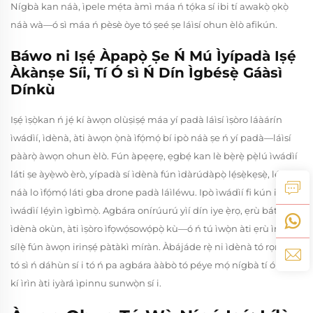
Nígbà kan náà, ìpele mẹ́ta àmì máa ń tọ́ka sí ibi tí awakọ̀ ọkọ̀
náà wà—ó sì máa ń pèsè òye tó ṣeé ṣe láìsí ohun èlò afikún.
Báwo ni Iṣẹ́ Àpapọ̀ Ṣe Ń Mú Ìyípadà Iṣẹ́
Àkànṣe Síi, Tí Ó sì Ń Dín Ìgbésẹ̀ Gáàsì
Dínkù
Iṣẹ́ ìṣọ̀kan ń jẹ́ kí àwọn olùṣiṣẹ́ máa yí padà láìsí ìṣòro láàárín
ìwádìí, ìdènà, àti àwọn ọ̀nà ìfọ́mọ́ bí ipò náà ṣe ń yí padà—láìsí
pààrọ̀ àwọn ohun èlò. Fún àpẹẹrẹ, ẹgbẹ́ kan lè bẹ̀rẹ̀ pẹ̀lú ìwádìí
láti ṣe àyẹ̀wò èrò, yípadà sí ìdènà fún ìdàrúdàpọ̀ lẹ́sẹ̀kẹsẹ̀, lẹ́yìn
náà lo ìfọ́mọ́ láti gba drone padà láìléwu. Ipò ìwádìí fi kún iye
ìwádìí lẹ́yìn ìgbìmọ̀. Agbára onírúurú yìí dín iye ẹ̀rọ, ẹrù bátírì,
ìdènà okùn, àti ìṣòro ìfọwọ́sowọ́pọ̀ kù—ó ń tú ìwọ̀n àti ẹrù ìmọ̀
sílẹ̀ fún àwọn irinṣẹ́ pàtàkì míràn. Àbájáde rẹ̀ ni ìdènà tó rọrùn,
tó sì ń dáhùn sí i tó ń pa agbára ààbò tó péye mọ́ nígbà tí ó ń mú
kí ìrìn àti iyàrá ìpinnu sunwọ̀n sí i.