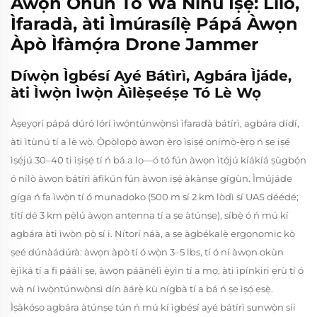
Àwọn Ohun Tó Wà Nínú Iṣẹ́: Lílò,
Ìfaradà, àti Ìmúrasílẹ̀ Pápá Àwọn
Àpò Ìfàmọ́ra Drone Jammer
Díwọ̀n Ìgbésí Ayé Bátìrì, Agbára Ìjáde,
àti Ìwọ̀n Ìwọ̀n Àìlèṣeéṣe Tó Lè Wọ
Àṣeyọrí pápá dúró lórí ìwọ́ntúnwọ̀nsì ìfaradà bátírì, agbára dídí,
àti ìtùnú tí a lè wọ̀. Ọ̀pọ̀lọpọ̀ àwọn ẹ̀rọ ìṣiṣẹ́ onímọ̀-ẹ̀rọ ń ṣe iṣẹ́
ìṣẹ́jú 30–40 ti ìṣiṣẹ́ tí ń bá a lọ—ó tó fún àwọn ìtọ́jú kíákíá ṣùgbọ́n
ó nílò àwọn bátírì àfikún fún àwọn iṣẹ́ àkànṣe gígùn. Ìmújáde
gíga ń fa ìwọ̀n tí ó munadoko (500 m sí 2 km lòdì sí UAS déédé;
títí dé 3 km pẹ̀lú àwọn antenna tí a ṣe àtúnṣe), síbẹ̀ ó ń mú kí
agbára àti ìwọ̀n pọ̀ sí i. Nítorí náà, a ṣe àgbékalẹ̀ ergonomic kò
ṣeé dúnàádúrà: àwọn àpò tí ó wọ̀n 3–5 lbs, tí ó ní àwọn okùn
èjìká tí a fi páálí ṣe, àwọn páànẹ́lì ẹ̀yìn tí a mọ, àti ìpínkiri ẹrù tí ó
wà ní ìwọ̀ntúnwọ̀nsì dín àárẹ̀ kù nígbà tí a bá ń ṣe ìṣọ́ ẹsẹ̀.
Ìṣàkóso agbára àtúnṣe tún ń mú kí ìgbésí ayé bátírì sunwọ̀n síi