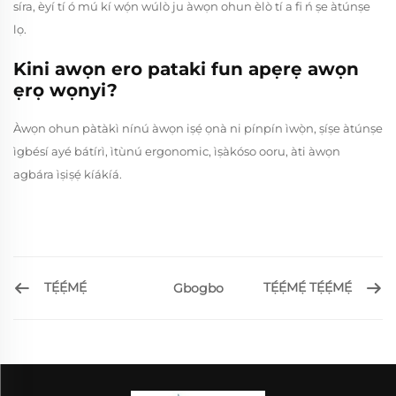
síra, èyí tí ó mú kí wọ́n wúlò ju àwọn ohun èlò tí a fi ń ṣe àtúnṣe
lọ.
Kini awọn ero pataki fun apẹrẹ awọn
ẹrọ wọnyi?
Àwọn ohun pàtàkì nínú àwọn iṣẹ́ ọnà ni pínpín ìwọ̀n, ṣíṣe àtúnṣe
ìgbésí ayé bátírì, ìtùnú ergonomic, ìṣàkóso ooru, àti àwọn
agbára ìṣiṣẹ́ kíákíá.
TẸ́Ẹ́MẸ́
TẸ́Ẹ́MẸ́ TẸ́Ẹ́MẸ́
Gbogbo