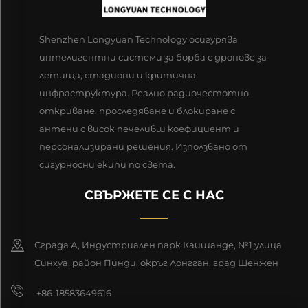
Shenzhen Longyuan Technology осигурява
интелигентни системи за борба с дронове за
летища, стадиони и критична
инфраструктура. Реално радиочестотно
откриване, проследяване и блокиране с
антени с висок печеливш коефициент и
персонализирани решения. Използвано от
сигурносни екипи по света.
СВЪРЖЕТЕ СЕ С НАС
Сграда А, Индустриален парк Каишанде, №1 улица
Синхуа, район Пинди, окръг Лонгган, град Шенжен
+86-18583649616