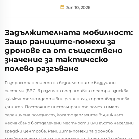
Jun 10, 2026
Задължителната мобилност:
Защо раниците-помехи за
дронове са от съществено
значение за тактическо
полево разгъване
Разпространението на безпилотните въздушни
системи (БВС) в различни оперативни театри изисква
изключително адаптивни решения за противодронова
защита. Постоянно инсталираните помехи имат
ограничена полезност, когато заплахите възникнат
неочаквано в отдалечени местности или гъсто населени
градски центрове. Раниците-помехи за дронове
затварят тази критична празнина, като позволяват на