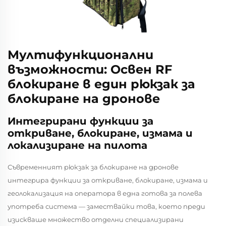
Мултифункционални
възможности: Освен RF
блокиране в един рюкзак за
блокиране на дронове
Интегрирани функции за
откриване, блокиране, измама и
локализиране на пилота
Съвременният рюкзак за блокиране на дронове
интегрира функции за откриване, блокиране, измама и
геолокализация на оператора в една готова за полева
употреба система — замествайки това, което преди
изискваше множество отделни специализирани