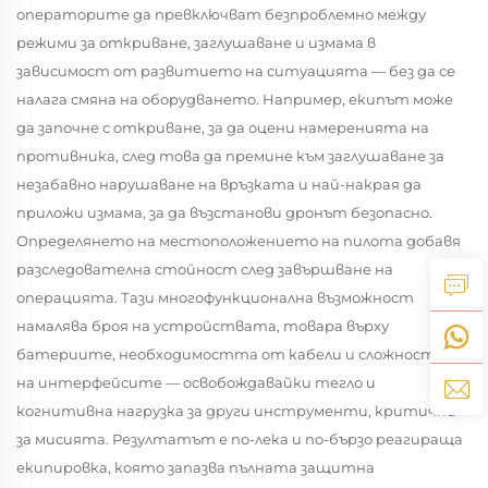
операторите да превключват безпроблемно между
режими за откриване, заглушаване и измама в
зависимост от развитието на ситуацията — без да се
налага смяна на оборудването. Например, екипът може
да започне с откриване, за да оцени намеренията на
противника, след това да премине към заглушаване за
незабавно нарушаване на връзката и най-накрая да
приложи измама, за да възстанови дронът безопасно.
Определянето на местоположението на пилота добавя
разследователна стойност след завършване на
операцията. Тази многофункционална възможност
намалява броя на устройствата, товара върху
батериите, необходимостта от кабели и сложността
на интерфейсите — освобождавайки тегло и
когнитивна нагрузка за други инструменти, критични
за мисията. Резултатът е по-лека и по-бързо реагираща
екипировка, която запазва пълната защитна