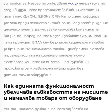
устройства. Неговото откриване
модул
непрекъснато
следи въздушното пространство в общи честотни
диапазони (2,4 GHz, 5,8 GHz, GPS), като идентифицира
заплахи преди тяхното активиране. След потвърждение
целенасочената заглушаване нарушава командната
връзка; по-напредналите модели добавят GPS имитация,
за да принудят БПЛА към безопасно кацане или маневри
за връщане към началната точка. Едновременно с това
триангулацията на сигнала определя точно
местоположението на пилота — осигурявайки
приложима разузнавателна информация без
допълнително оборудване.
Как единната функционалност
увеличава гъвкавостта на мисиите
и намалява товара от оборудване
Унифицираната функционалност позволява на