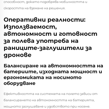
способност, докато подобрява мобилността и
скоростта на вземане на решения.
Оперативни реалности:
Използваемост,
автономност и готовност
за полева употреба на
раниците-заглушители за
дронове
Балансиране на автономността на
батериите, изходната мощност и
ергономиката на носимото
оборудване
Ефективността на системата на полето зависи от
балансирането на автономността на батерията,
мощното заглушаване и удобството при носене.