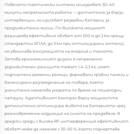
Повечето тактически системи осигуряват 30–40
минути непрекъсната работа — достатъчно за бързи
интервенции, но изискват резервни батерии за
продължителни мисии. По-високата мощност
разширява ефективния обхват (от 500 м до 2 км срещу
стандартни БПЛА; до 3 км при оптимизирани антени),
но увеличава консумацията на енергия и теглото.
Затова ергономичният дизайн е непременно
задължителен: раниците тежат 1,4–2,3 кг, имат
подплатени раменни ремъци, формовани гръбни панели и
балансирано разпределение на товара, което
значително намалява умората по време на пешеходни
патрули. Адаптивният контрол върху мощността
допълнително оптимизира живота на батерията чрез
реалновременна модулация на силата на предаване. В
градски среди с висока RF-интерференция ефективният
обхват може да намалее с 30–50 %, което подчертава