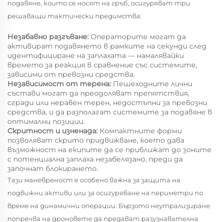
подавяне, които се носят на гръб, осигуряват три
решаващи тактически предимства:
Незабавно разгъване:
Операторите могат да
активират подавянето в рамките на секунди след
идентифициране на заплахата — намалявайки
времето за реакция в сравнение със системите,
зависими от превозни средства.
Независимост от терена:
Пешеходните лични
състави могат да преодоляват препятствия,
сгради или неравен терен, недостъпни за превозни
средства, и да разполагат системите за подавяне в
оптимални позиции.
Скритност и изненада:
Компактните форми
позволяват скрито придвижване, което дава
възможност на екипите да се приближат до зоните
с потенциална заплаха незабелязано, преди да
започнат блокирането.
Тази маневреност е особено важна за защита на
подвижни активи или за осигуряване на периметри по
време на динамични операции. Бързото неутрализиране
попречва на дроновете да предават разузнавателна