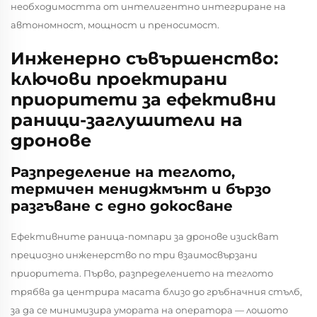
необходимостта от интелигентно интегриране на
автономност, мощност и преносимост.
Инженерно съвършенство:
ключови проектирани
приоритети за ефективни
раници-заглушители на
дронове
Разпределение на теглото,
термичен мениджмънт и бързо
разгъване с едно докосване
Ефективните раница-помпари за дронове изискват
прециозно инженерство по три взаимосвързани
приоритета. Първо, разпределението на теглото
трябва да центрира масата близо до гръбначния стълб,
за да се минимизира умората на оператора — лошото