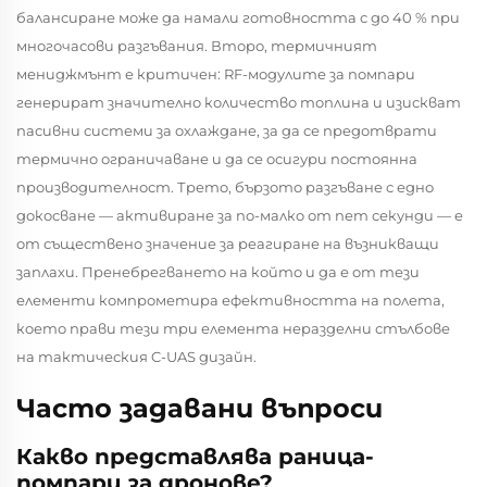
балансиране може да намали готовността с до 40 % при
многочасови разгъвания. Второ, термичният
мениджмънт е критичен: RF-модулите за помпари
генерират значително количество топлина и изискват
пасивни системи за охлаждане, за да се предотврати
термично ограничаване и да се осигури постоянна
производителност. Трето, бързото разгъване с едно
докосване — активиране за по-малко от пет секунди — е
от съществено значение за реагиране на възникващи
заплахи. Пренебрегването на който и да е от тези
елементи компрометира ефективността на полета,
което прави тези три елемента неразделни стълбове
на тактическия C-UAS дизайн.
Часто задавани въпроси
Какво представлява раница-
помпари за дронове?