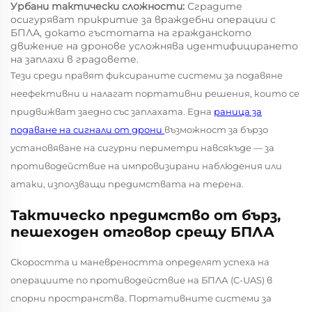
Урбани тактически сложности:
Сградите
осигуряват прикритие за враждебни операции с
БПЛА, докато гъстотата на гражданското
движение на дронове усложнява идентифицирането
на заплахи в градовете.
Тези среди правят фиксираните системи за подавяне
неефективни и налагат портативни решения, които се
придвижват заедно със заплахата. Една
раница за
подаване на сигнали от дрони
възможност за бързо
установяване на сигурни периметри навсякъде — за
противодействие на импровизирани наблюдения или
атаки, използващи предимствата на терена.
Тактическо предимство от бърз,
пешеходен отговор срещу БПЛА
Скоростта и маневреността определят успеха на
операциите по противодействие на БПЛА (C-UAS) в
спорни пространства. Портативните системи за