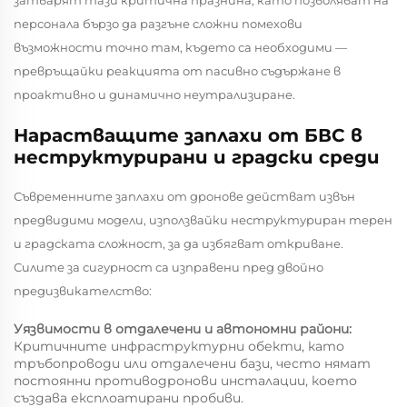
персонала бързо да разгъне сложни помехови
възможности точно там, където са необходими —
превръщайки реакцията от пасивно съдържане в
проактивно и динамично неутрализиране.
Нарастващите заплахи от БВС в
неструктурирани и градски среди
Съвременните заплахи от дронове действат извън
предвидими модели, използвайки неструктуриран терен
и градската сложност, за да избягват откриване.
Силите за сигурност са изправени пред двойно
предизвикателство:
Уязвимости в отдалечени и автономни райони:
Критичните инфраструктурни обекти, като
тръбопроводи или отдалечени бази, често нямат
постоянни противодронови инсталации, което
създава експлоатирани пробиви.