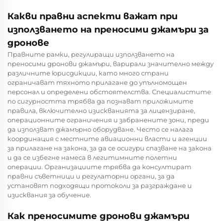
Какви правни аспекти важат при
използването на преносими джамъри за
дронове
Правните рамки, регулиращи използването на
преносими дронови джамъри, варирали значително между
различните юрисдикции, като много страни
ограничават тяхното прилагане до упълномощен
персонал и определени обстоятелства. Специалистите
по сигурността трябва да познават приложимите
правила, включително изискванията за лицензиране,
операционните ограничения и забранените зони, преди
да използват джамърно оборудване. Често се налага
координация с местните авиационни власти и агенции
за прилагане на закона, за да се осигури спазване на закона
и да се избегне намеса в легитимните полетни
операции. Организациите трябва да консултират
правни съветници и регулаторни органи, за да
установят подходящи протоколи за разграждане и
изисквания за обучение.
Как преносимите дронови джамъри