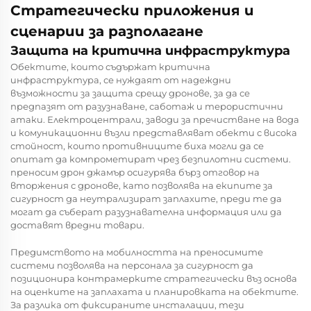
Стратегически приложения и
сценарии за разполагане
Защита на критична инфраструктура
Обектите, които съдържат критична
инфраструктура, се нуждаят от надеждни
възможности за защита срещу дронове, за да се
предпазят от разузнаване, саботаж и терористични
атаки. Електроцентрали, заводи за пречистване на вода
и комуникационни възли представляват обекти с висока
стойност, които противниците биха могли да се
опитат да компрометират чрез безпилотни системи.
преносим дрон джамър
осигурява бърз отговор на
вторжения с дронове, като позволява на екипите за
сигурност да неутрализират заплахите, преди те да
могат да съберат разузнавателна информация или да
доставят вредни товари.
Предимството на мобилността на преносимите
системи позволява на персонала за сигурност да
позиционира контрамерките стратегически въз основа
на оценките на заплахата и планировката на обектите.
За разлика от фиксираните инсталации, тези