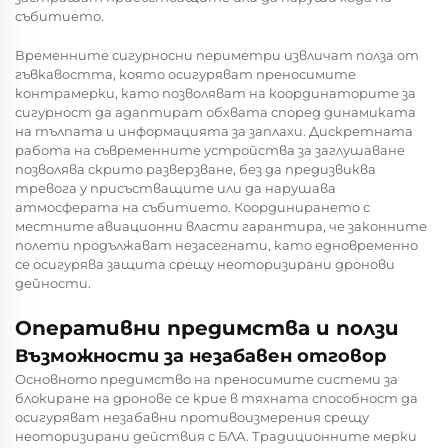
събитието.
Временните сигурносни периметри извличат полза от
гъвкавостта, която осигуряват преносимите
контрамерки, като позволяват на координаторите за
сигурност да адаптират обхвата според динамиката
на тълпата и информацията за заплахи. Дискретната
работа на съвременните устройства за заглушаване
позволява скрито разверзване, без да предизвиква
тревога у присъстващите или да нарушава
атмосферата на събитието. Координирането с
местните авиационни власти гарантира, че законните
полети продължават незасегнати, като едновременно
се осигурява защита срещу неоторизирани дронови
дейности.
Оперативни предимства и ползи
Възможности за незабавен отговор
Основното предимство на преносимите системи за
блокиране на дронове се крие в тяхната способност да
осигуряват незабавни противоизмерения срещу
неоторизирани действия с БЛА. Традиционните мерки