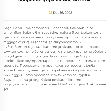
Dec 16, 2025
Безпилотните летателни апарати все повече се
използват както в търговски, така и в развлекателни
цели, но тяхното неоторизирано присъствие може да
създаде сериозни заплахи за сигурността в
чувствителни зони. Екипите за аварийно реагиране,
служителите по безопасност и мениджърите на обекти
се нуждаят от надеждни контрамерки за бързо и
ефективно неутрализиране на потенциални заплахи от
дронове. Преносимият дрон джамър представлява
ключов инструмент за осигуряване на безопасността
във въздушното пространство, като осигурява
възможности за незабавна реакция, когато
подозрителни или враждебни БПЛА навлязат в забранени
зони.