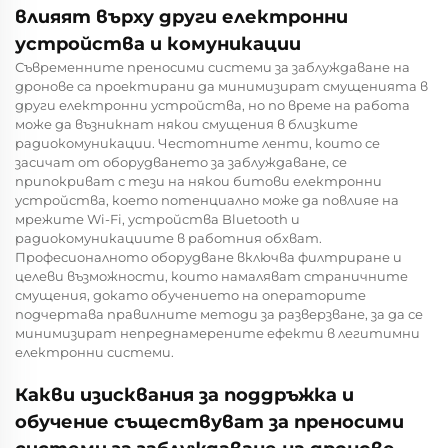
влияят върху други електронни
устройства и комуникации
Съвременните преносими системи за заблуждаване на
дронове са проектирани да минимизират смущенията в
други електронни устройства, но по време на работа
може да възникнат някои смущения в близките
радиокомуникации. Честотните ленти, които се
засичат от оборудването за заблуждаване, се
припокриват с тези на някои битови електронни
устройства, което потенциално може да повлияе на
мрежите Wi-Fi, устройства Bluetooth и
радиокомуникациите в работния обхват.
Професионалното оборудване включва филтриране и
целеви възможности, които намаляват страничните
смущения, докато обучението на операторите
подчертава правилните методи за разверзване, за да се
минимизират непреднамерените ефекти в легитимни
електронни системи.
Какви изисквания за поддръжка и
обучение съществуват за преносими