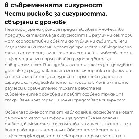
в съвременната сигурност
Чести рискове за сигурността,
свързани с дронове
Неоторизирани дронове представляват множество
предизвикателства за сигурността в различни сектори
– от корпоративни обекти до публични събития. Тези
безпилотни системи могат да пренасят наблюдателна
техника, потенциално компрометирайки чувствителна
информация или нарушавайки разпоредбите за
поверителност. Враждебни агенти могат да използват
дронове за разузнавателни мисии, събирайки информация
относно мерките за сигурност, архитектурата на
сгради или придвижването на персонал. Компактните
размери и сравнително тихата работа на
съвременните дронове ги правят особено трудни за
откриване чрез традиционни средства за сигурност.
Освен загрижеността от наблюдение, дроновете могат
да служат като платформи за доставка на опасни
товари, включително експлозиви, химически агенти или
контрабандни материали. Обектите с критична
инфраструктура, като електроцентрали, летища и