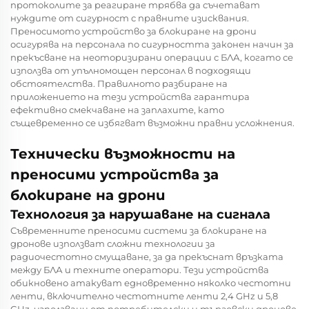
протоколите за реагиране трябва да съчетават
нуждите от сигурност с правните изисквания.
Преносимото устройство за блокиране на дрони
осигурява на персонала по сигурността законен начин за
прекъсване на неоторизирани операции с БЛА, когато се
използва от упълномощен персонал в подходящи
обстоятелства. Правилното разбиране на
приложението на тези устройства гарантира
ефективно смекчаване на заплахите, като
същевременно се избягват възможни правни усложнения.
Технически възможности на
преносими устройства за
блокиране на дрони
Технология за нарушаване на сигнала
Съвременните преносими системи за блокиране на
дронове използват сложни технологии за
радиочестотно смущаване, за да прекъснат връзката
между БЛА и техните оператори. Тези устройства
обикновено атакуват едновременно няколко честотни
ленти, включително честотните ленти 2,4 GHz и 5,8
GHz, използвани от потребителски и търговски дронове.