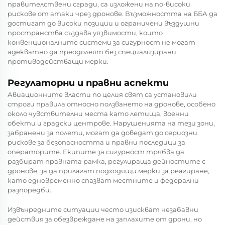
правителствени сгради, са изложени на по-високи
рискове от атаки чрез дронове. Възможността на ББА да
достигат до високи позиции и ограничени въздушни
пространства създава уязвимости, които
конвенционалните системи за сигурност не могат
адекватно да преодолеят без специализирани
противодействащи мерки.
Регулаторни и правни аспекти
Авиационните власти по целия свят са установили
строги правила относно ползването на дронове, особено
около чувствителни места като летища, военни
обекти и градски центрове. Нарушенията на тези зони,
забранени за полети, могат да доведат до сериозни
рискове за безопасността и правни последици за
операторите. Екипите за сигурност трябва да
разбират правната рамка, регулираща дейностите с
дронове, за да прилагат подходящи мерки за реагиране,
като едновременно спазват местните и федерални
разпоредби.
Извънредните ситуации често изискват незабавни
действия за обезвреждане на заплахите от дрони, но