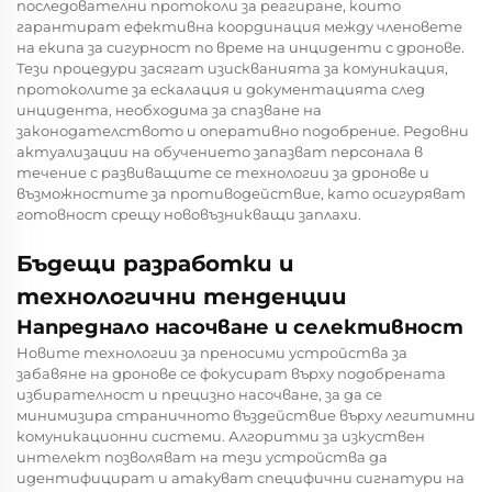
последователни протоколи за реагиране, които
гарантират ефективна координация между членовете
на екипа за сигурност по време на инциденти с дронове.
Тези процедури засягат изискванията за комуникация,
протоколите за ескалация и документацията след
инцидента, необходима за спазване на
законодателството и оперативно подобрение. Редовни
актуализации на обучението запазват персонала в
течение с развиващите се технологии за дронове и
възможностите за противодействие, като осигуряват
готовност срещу нововъзникващи заплахи.
Бъдещи разработки и
технологични тенденции
Напреднало насочване и селективност
Новите технологии за преносими устройства за
забавяне на дронове се фокусират върху подобрената
избирателност и прецизно насочване, за да се
минимизира страничното въздействие върху легитимни
комуникационни системи. Алгоритми за изкуствен
интелект позволяват на тези устройства да
идентифицират и атакуват специфични сигнатури на