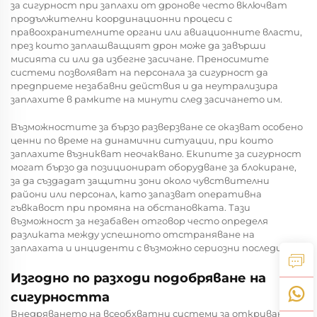
за сигурност при заплахи от дронове често включват
продължителни координационни процеси с
правоохранителните органи или авиационните власти,
през които заплашващият дрон може да завърши
мисията си или да избегне засичане. Преносимите
системи позволяват на персонала за сигурност да
предприеме незабавни действия и да неутрализира
заплахите в рамките на минути след засичането им.
Възможностите за бързо разверзване се оказват особено
ценни по време на динамични ситуации, при които
заплахите възникват неочаквано. Екипите за сигурност
могат бързо да позиционират оборудване за блокиране,
за да създадат защитни зони около чувствителни
райони или персонал, като запазват оперативна
гъвкавост при промяна на обстановката. Тази
възможност за незабавен отговор често определя
разликата между успешното отстраняване на
заплахата и инциденти с възможно сериозни последици.
Изгодно по разходи подобряване на
сигурността
Внедряването на всеобхватни системи за откриване и