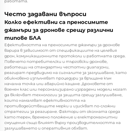
работата.
Често задавани въпроси
Колко ефективни са преносимите
джамъри за дронове срещу различни
типове БЛА
Ефективността на преносимите джамъри за дронове
варира в зависимост от спецификациите на целевия
дрон, комуникационните протоколи и работната среда.
Повечето потребителски и търговски дронове,
работещи на стандартни честотни диапазони,
реагират предвидимо на сигналите за заглушаване, като
обикновено изпълняват процедури за връщане към
начална точка или аварийно кацане. Дроновете от
военен клас или персонализирано изградени модели могат
да включват технологии за защита срещу заглушаване,
които намаляват ефективността на
противодействащите мерки и изискват по-сложни
стратегии за реагиране. Фактори от околната среда
като терен, времено положение и електромагнитни
смущения също влияят върху производителността на
заглушаването и оперативния обхват.