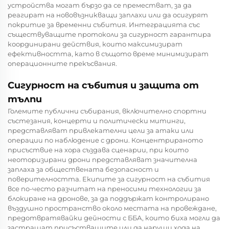
устройства могат бързо да се преместват, за да
реагират на нововъзникващи заплахи или да осигурят
покритие за временни събития. Интеграцията със
съществуващите протоколи за сигурност гарантира
координирани действия, които максимизират
ефективността, като в същото време минимизират
операционните прекъсвания.
Сигурност на събития и защита от
тълпи
Големите публични събирания, включително спортни
състезания, концерти и политически митинги,
представляват привлекателни цели за атаки или
операции по наблюдение с дрони. Концентрираното
присъствие на хора създава сценарии, при които
неоторизирани дрони представляват значителна
заплаха за обществената безопасност и
поверителността. Екипите за сигурност на събития
все по-често разчитат на преносими технологии за
блокиране на дронове, за да поддържат контролирано
въздушно пространство около местата на провеждане,
предотвратявайки дейности с ББА, които биха могли да
застрашат присъстващите или да наруши хода на