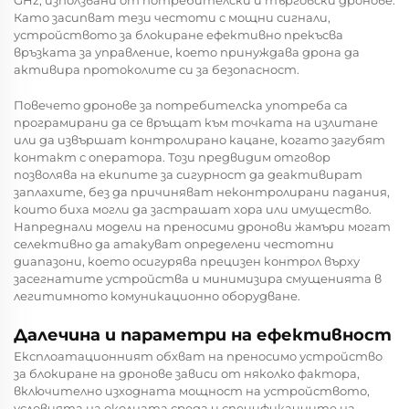
Като засипват тези честоти с мощни сигнали,
устройството за блокиране ефективно прекъсва
връзката за управление, което принуждава дрона да
активира протоколите си за безопасност.
Повечето дронове за потребителска употреба са
програмирани да се връщат към точката на излитане
или да извършат контролирано кацане, когато загубят
контакт с оператора. Този предвидим отговор
позволява на екипите за сигурност да деактивират
заплахите, без да причиняват неконтролирани падания,
които биха могли да застрашат хора или имущество.
Напреднали модели на преносими дронови жамъри могат
селективно да атакуват определени честотни
диапазони, което осигурява прецизен контрол върху
засегнатите устройства и минимизира смущенията в
легитимното комуникационно оборудване.
Далечина и параметри на ефективност
Експлоатационният обхват на преносимо устройство
за блокиране на дронове зависи от няколко фактора,
включително изходната мощност на устройството,
условията на околната среда и спецификациите на