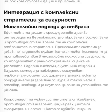
широк кръг от организации и приложения.
Интеграция с комплексни
стратегии за сигурност
Многослойни подходи за отбрана
Ефективната защита срещу дронове изисква
интеграция на възможности за откриване, проследяване
и противодействие в рамките на комплексна
отбранителна стратегия. Преносимите системи за
забавяне на дронове служат като активен компонент за
противодействие в многослойни подходи за сигурност,
които започват с ранно откриване и оценка на
заплахата. Радарни системи, акустични сензори и
визуални методи за наблюдение осигуряват
първоначално идентифициране на заплаха, докато
оборудването за забавяне осигурява тактическия
отговор, необходим за неутрализиране на установените
заплахи.
Координацията между системите за откриване и
противодействие гарантира, че реакциите са
съразмерни и насочени, като се избягва ненужно