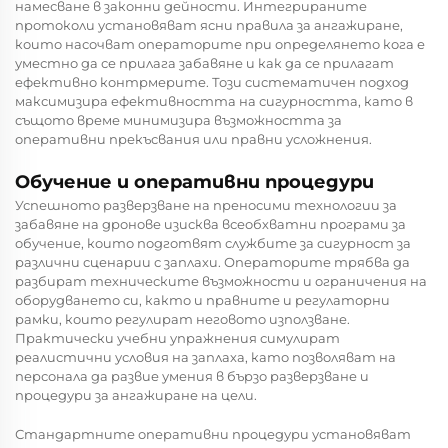
намесване в законни дейности. Интегрираните
протоколи установяват ясни правила за ангажиране,
които насочват операторите при определянето кога е
уместно да се прилага забавяне и как да се прилагат
ефективно контрмерите. Този систематичен подход
максимизира ефективността на сигурността, като в
същото време минимизира възможността за
оперативни прекъсвания или правни усложнения.
Обучение и оперативни процедури
Успешното разверзване на преносими технологии за
забавяне на дронове изисква всеобхватни програми за
обучение, които подготвят службите за сигурност за
различни сценарии с заплахи. Операторите трябва да
разбират техническите възможности и ограничения на
оборудването си, както и правните и регулаторни
рамки, които регулират неговото използване.
Практически учебни упражнения симулират
реалистични условия на заплаха, като позволяват на
персонала да развие умения в бързо разверзване и
процедури за ангажиране на цели.
Стандартните оперативни процедури установяват