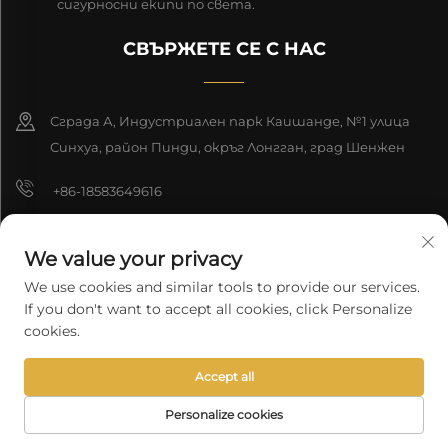
сигурносни екипи по света.
СВЪРЖЕТЕ СЕ С НАС
Сграда А, Индустриален парк Каишанде, №1 улица
Синхуа, район Пинди, окръг Лонгган, град Шенжен
+86-18583649616
[email protected]
We value your privacy
8618165761396
We use cookies and similar tools to provide our services.
If you don't want to accept all cookies, click Personalize
cookies.
Автоматно право © 2026 Шънджън Лонгюан Технолоджи К.о.,
Accept all
Лтд. Всички права запазени.
Политика за поверителност
Personalize cookies
НАЧАЛНА
ПРОДУКТИ
ИМЕЙЛ
ТЕЛЕФОН