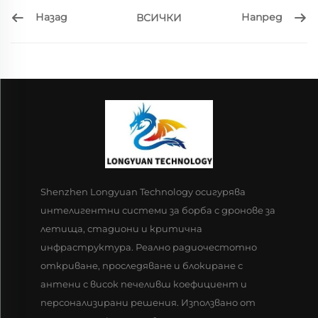
Назад
Напред
ВСИЧКИ
Shenzhen Longyuan Technology осигурява
интелигентни системи за борба с дронове за
летища, стадиони и критична
инфраструктура. Реално радиочестотно
откриване, проследяване и блокиране с
антени с висок печеливш коефициент и
персонализирани решения. Използвано от