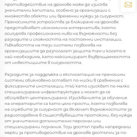
противодействие на дронове може да изисква
значителни капитали, особено за организации с
множество обекти или временни нужди за сигурност.
Преносимите устройства за блокиране на дронове
представляват икономична алтернатива, която
осигурява професионално ниво на възможности без
разходите и сложността на постоянни инсталации.
Гъвкавостта на тези системи позволява на
организациите да разполагат защита там и когато е
най-необходима, като максимизират възвръщаемостта
от инвестициите в сигурността.
Разходите за поддръжка и експлоатация на преносими
системи обикновено остават по-ниски в сравнение с
фиксираните инсталации, тъй като изискват по-малко
специализирана инфраструктура и могат да се
обслужват централизирано. Изискванията за обучение
на операторите са като цяло прости, което позволява
на службите за сигурност да включат възможностите за
радиоподавяне в съществуващите протоколи, без нужда
от значително допълнително персонал или
специализирани познания. Този достъп прави напреднали
мерки за противодействие на дронове достъпни за по-