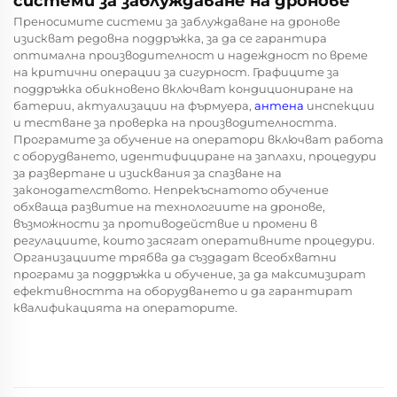
системи за заблуждаване на дронове
Преносимите системи за заблуждаване на дронове
изискват редовна поддръжка, за да се гарантира
оптимална производителност и надеждност по време
на критични операции за сигурност. Графиците за
поддръжка обикновено включват кондициониране на
батерии, актуализации на фърмуера,
антена
инспекции
и тестване за проверка на производителността.
Програмите за обучение на оператори включват работа
с оборудването, идентифициране на заплахи, процедури
за развертане и изисквания за спазване на
законодателството. Непрекъснатото обучение
обхваща развитие на технологиите на дронове,
възможности за противодействие и промени в
регулациите, които засягат оперативните процедури.
Организациите трябва да създадат всеобхватни
програми за поддръжка и обучение, за да максимизират
ефективността на оборудването и да гарантират
квалификацията на операторите.