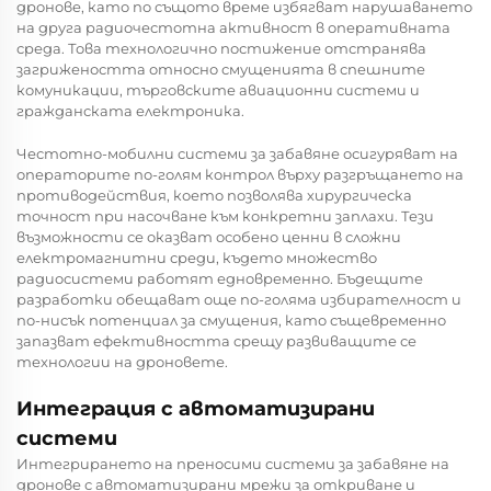
дронове, като по същото време избягват нарушаването
на друга радиочестотна активност в оперативната
среда. Това технологично постижение отстранява
загрижеността относно смущенията в спешните
комуникации, търговските авиационни системи и
гражданската електроника.
Честотно-мобилни системи за забавяне осигуряват на
операторите по-голям контрол върху разгръщането на
противодействия, което позволява хирургическа
точност при насочване към конкретни заплахи. Тези
възможности се оказват особено ценни в сложни
електромагнитни среди, където множество
радиосистеми работят едновременно. Бъдещите
разработки обещават още по-голяма избирателност и
по-нисък потенциал за смущения, като същевременно
запазват ефективността срещу развиващите се
технологии на дроновете.
Интеграция с автоматизирани
системи
Интегрирането на преносими системи за забавяне на
дронове с автоматизирани мрежи за откриване и