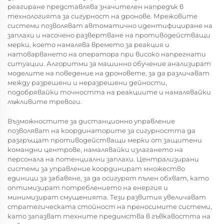
реагиране представлява значителен напредък в
технологията за сигурност на дронове. Мрежовите
системи позволяват автоматично идентифициране на
заплахи и насочено развертване на противодействащи
мерки, което намалява времето за реакция и
натоварването на оператора при високо напрегнати
ситуации. Алгоритми за машинно обучение анализират
моделите на поведение на дроновете, за да различават
между разрешени и неразрешени дейности,
подобрявайки точността на реакциите и намалявайки
лъжливите тревоги.
Възможностите за дистанционно управление
позволяват на координаторите за сигурността да
разгръщат противодействащи мерки от защитени
командни центрове, намалявайки излагането на
персонала на потенциални заплахи. Централизирани
системи за управление координират множество
единици за забавяне, за да осигурят пълен обхват, като
оптимизират потреблението на енергия и
минимизират смущенията. Тези развития увеличават
стратегическата стойност на преносимите системи,
като запазват техните предимства в гъвкавостта на