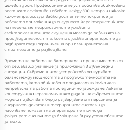
целевия дрон. Професионалните устройства обикновено
постигат ефективен обхват между 500 метра и няколко
километра, осигурявайки достатъчно покритие за
повечето приложения за сигурност. Характеристиките
на терена, метеорологичните условия и
електромагнитните смущения могат да повлияят на
производителността, което изисква операторите да
разбират тези ограничения при планирането на
стратегиите за разверзване.
Времето на работа на батерията и преносимостта са
от решаващо значение за приложения в извънредни
ситуации. Съвременните устройства осигуряват
баланс между мощността и продължителността на
работата, като обикновено предлагат няколко часа
непрекъсната работа при единично зареждане. Леката
конструкция и ергономичният дизайн на съвременните
модели позволяват бързо разверзване от персонала за
сигурност, докато интегрираните системи за
насочване помагат на операторите точно да
фокусират сигналите за блокиране върху установените
заплахи.