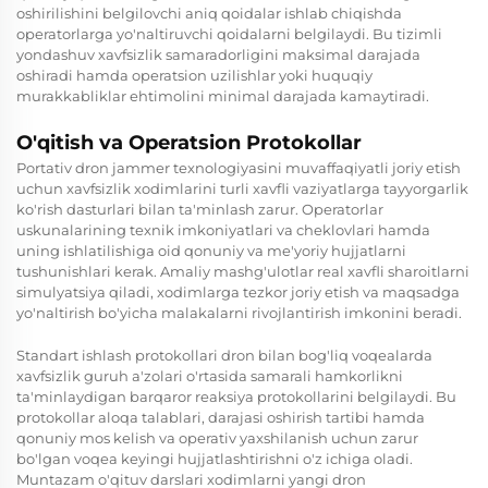
oshirilishini belgilovchi aniq qoidalar ishlab chiqishda
operatorlarga yo'naltiruvchi qoidalarni belgilaydi. Bu tizimli
yondashuv xavfsizlik samaradorligini maksimal darajada
oshiradi hamda operatsion uzilishlar yoki huquqiy
murakkabliklar ehtimolini minimal darajada kamaytiradi.
O'qitish va Operatsion Protokollar
Portativ dron jammer texnologiyasini muvaffaqiyatli joriy etish
uchun xavfsizlik xodimlarini turli xavfli vaziyatlarga tayyorgarlik
ko'rish dasturlari bilan ta'minlash zarur. Operatorlar
uskunalarining texnik imkoniyatlari va cheklovlari hamda
uning ishlatilishiga oid qonuniy va me'yoriy hujjatlarni
tushunishlari kerak. Amaliy mashg'ulotlar real xavfli sharoitlarni
simulyatsiya qiladi, xodimlarga tezkor joriy etish va maqsadga
yo'naltirish bo'yicha malakalarni rivojlantirish imkonini beradi.
Standart ishlash protokollari dron bilan bog'liq voqealarda
xavfsizlik guruh a'zolari o'rtasida samarali hamkorlikni
ta'minlaydigan barqaror reaksiya protokollarini belgilaydi. Bu
protokollar aloqa talablari, darajasi oshirish tartibi hamda
qonuniy mos kelish va operativ yaxshilanish uchun zarur
bo'lgan voqea keyingi hujjatlashtirishni o'z ichiga oladi.
Muntazam o'qituv darslari xodimlarni yangi dron