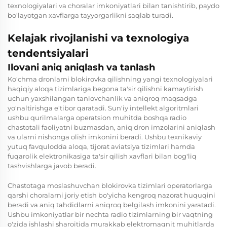
texnologiyalari va choralar imkoniyatlari bilan tanishtirib, paydo
bo'layotgan xavflarga tayyorgarlikni saqlab turadi.
Kelajak rivojlanishi va texnologiya
tendentsiyalari
Ilovani aniq aniqlash va tanlash
Ko'chma dronlarni blokirovka qilishning yangi texnologiyalari
haqiqiy aloqa tizimlariga begona ta'sir qilishni kamaytirish
uchun yaxshilangan tanlovchanlik va aniqroq maqsadga
yo'naltirishga e'tibor qaratadi. Sun'iy intellekt algoritmlari
ushbu qurilmalarga operatsion muhitda boshqa radio
chastotali faoliyatni buzmasdan, aniq dron imzolarini aniqlash
va ularni nishonga olish imkonini beradi. Ushbu texnikaviy
yutuq favqulodda aloqa, tijorat aviatsiya tizimlari hamda
fuqarolik elektronikasiga ta'sir qilish xavflari bilan bog'liq
tashvishlarga javob beradi.
Chastotaga moslashuvchan blokirovka tizimlari operatorlarga
qarshi choralarni joriy etish bo'yicha kengroq nazorat huquqini
beradi va aniq tahdidlarni aniqroq belgilash imkonini yaratadi.
Ushbu imkoniyatlar bir nechta radio tizimlarning bir vaqtning
o'zida ishlashi sharoitida murakkab elektromagnit muhitlarda