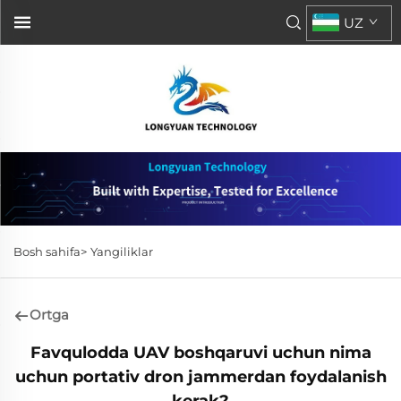
UZ
Bosh sahifa>
Yangiliklar
Ortga
Favqulodda UAV boshqaruvi uchun nima
uchun portativ dron jammerdan foydalanish
kerak?