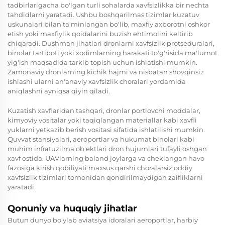
tadbirlarigacha bo'lgan turli sohalarda xavfsizlikka bir nechta
tahdidlarni yaratadi. Ushbu boshqarilmas tizimlar kuzatuv
uskunalari bilan ta'minlangan bo'lib, maxfiy axborotni oshkor
etish yoki maxfiylik qoidalarini buzish ehtimolini keltirib
chiqaradi. Dushman jihatlari dronlarni xavfsizlik protseduralari,
binolar tartiboti yoki xodimlarning harakati to'g'risida ma'lumot
yig'ish maqsadida tarkib topish uchun ishlatishi mumkin.
Zamonaviy dronlarning kichik hajmi va nisbatan shovqinsiz
ishlashi ularni an'anaviy xavfsizlik choralari yordamida
aniqlashni ayniqsa qiyin qiladi.
Kuzatish xavflaridan tashqari, dronlar portlovchi moddalar,
kimyoviy vositalar yoki taqiqlangan materiallar kabi xavfli
yuklarni yetkazib berish vositasi sifatida ishlatilishi mumkin.
Quvvat stansiyalari, aeroportlar va hukumat binolari kabi
muhim infratuzilma ob'ektlari dron hujumlari tufayli oshgan
xavf ostida. UAVlarning baland joylarga va cheklangan havo
fazosiga kirish qobiliyati mахsus qarshi choralarsiz oddiy
xavfsizlik tizimlari tomonidan qondirilmaydigan zaifliklarni
yaratadi.
Qonuniy va huquqiy jihatlar
Butun dunyo bo'ylab aviatsiya idoralari aeroportlar, harbiy