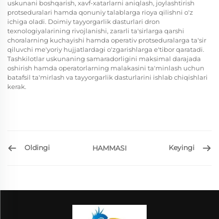
uskunani boshqarish, xavf-xatarlarni aniqlash, joylashtirish
protseduralari hamda qonuniy talablarga rioya qilishni o'z
ichiga oladi. Doimiy tayyorgarlik dasturlari dron
texnologiyalarining rivojlanishi, zararli ta'sirlarga qarshi
choralarning kuchayishi hamda operativ protseduralarga ta'sir
qiluvchi me'yoriy hujjatlardagi o'zgarishlarga e'tibor qaratadi.
Tashkilotlar uskunaning samaradorligini maksimal darajada
oshirish hamda operatorlarning malakasini ta'minlash uchun
batafsil ta'mirlash va tayyorgarlik dasturlarini ishlab chiqishlari
kerak.
Oldingi
Keyingi
HAMMASI