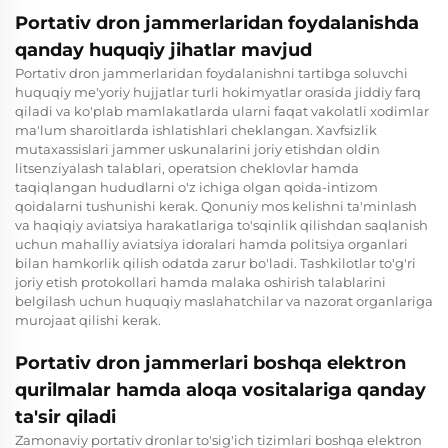
Portativ dron jammerlaridan foydalanishda
qanday huquqiy jihatlar mavjud
Portativ dron jammerlaridan foydalanishni tartibga soluvchi
huquqiy me'yoriy hujjatlar turli hokimyatlar orasida jiddiy farq
qiladi va ko'plab mamlakatlarda ularni faqat vakolatli xodimlar
ma'lum sharoitlarda ishlatishlari cheklangan. Xavfsizlik
mutaxassislari jammer uskunalarini joriy etishdan oldin
litsenziyalash talablari, operatsion cheklovlar hamda
taqiqlangan hududlarni o'z ichiga olgan qoida-intizom
qoidalarni tushunishi kerak. Qonuniy mos kelishni ta'minlash
va haqiqiy aviatsiya harakatlariga to'sqinlik qilishdan saqlanish
uchun mahalliy aviatsiya idoralari hamda politsiya organlari
bilan hamkorlik qilish odatda zarur bo'ladi. Tashkilotlar to'g'ri
joriy etish protokollari hamda malaka oshirish talablarini
belgilash uchun huquqiy maslahatchilar va nazorat organlariga
murojaat qilishi kerak.
Portativ dron jammerlari boshqa elektron
qurilmalar hamda aloqa vositalariga qanday
ta'sir qiladi
Zamonaviy portativ dronlar to'sig'ich tizimlari boshqa elektron