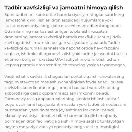
Tadbir xavfsizligi va jamoatni himoya qilish
Sport tadbirlari, kontsertlar hamda siyosiy mitinglar kabi keng
jamoatchilik yig'ilishlari dron asosidagi hujumlarga yoki
kuzatuv operatsiyalariga jalb etuvchi maqsadlarni anglatadi.
Odamlarning markazlashtirilgan to'planishi ruxsatsiz
dronlarning jamoat xavfsizligi hamda maxfiylik uchun jiddiy
xavf tug'dirishi mumkin bo'lgan vaziyatlarni yaratadi. Tadbir
xavfsizligi guruhlari sahnalarda nazorat ostida havo fazosini
saqlash, ishtirokchilarga xavf solish yoki tadbir jarayonini buzish
ehtimoli bo'lgan ruxsatsiz UAV faoliyatini oldini olish uchun
ko'proq portativ dron so'ndirgich texnologiyasiga tayanmoqda.
Vaqtinchalik xavfsizlik chegaralari portativ qarshi choralarning
taqdim etayotgan moslashuvchanligidan foydalanadi, bu esa
xavfsizlik koordinatorlariga jamoat harakati va xavf haqidagi
axborotlarga qarab qoplamni sozlash imkonini beradi.
Zamonaviy to'siq apparaturalarining alohida ishlashi tashrif
buyuruvchilarni hayajonlantirmasdan yoki tadbir atmosferasini
buzmasdan, yashirin tarzda joylashtirish imkonini beradi.
Mahalliy aviatsiya idoralari bilan hamkorlik qilish majburiy
bo'lmagan dron faoliyatiga qarshi himoya saqlab turilayotgan
paytda me'yoriy aviatsiya operatsiyalariga ta'sir qilmasligini