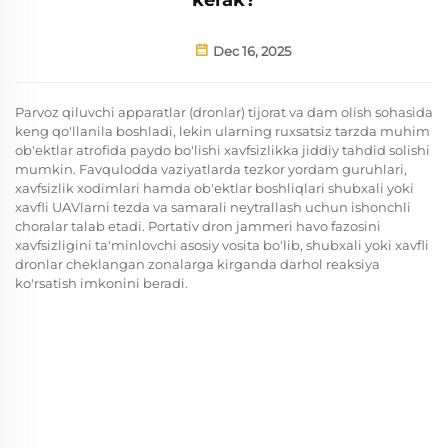
Dec 16, 2025
Parvoz qiluvchi apparatlar (dronlar) tijorat va dam olish sohasida
keng qo'llanila boshladi, lekin ularning ruxsatsiz tarzda muhim
ob'ektlar atrofida paydo bo'lishi xavfsizlikka jiddiy tahdid solishi
mumkin. Favqulodda vaziyatlarda tezkor yordam guruhlari,
xavfsizlik xodimlari hamda ob'ektlar boshliqlari shubxali yoki
xavfli UAVlarni tezda va samarali neytrallash uchun ishonchli
choralar talab etadi. Portativ dron jammeri havo fazosini
xavfsizligini ta'minlovchi asosiy vosita bo'lib, shubxali yoki xavfli
dronlar cheklangan zonalarga kirganda darhol reaksiya
ko'rsatish imkonini beradi.