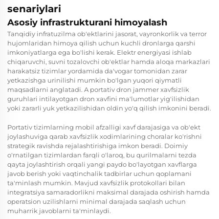
senariylari
Asosiy infrastrukturani himoyalash
Tanqidiy infratuzilma ob'ektlarini jasorat, vayronkorlik va terror
hujomlaridan himoya qilish uchun kuchli dronlarga qarshi
imkoniyatlarga ega bo'lishi kerak. Elektr energiyasi ishlab
chiqaruvchi, suvni tozalovchi ob'ektlar hamda aloqa markazlari
harakatsiz tizimlar yordamida da'vogar tomonidan zarar
yetkazishga urinilishi mumkin bo'lgan yuqori qiymatli
maqsadlarni anglatadi. A
portativ dron jammer
xavfsizlik
guruhlari intilayotgan dron xavfini ma'lumotlar yig'ilishidan
yoki zararli yuk yetkazilishidan oldin yo'q qilish imkonini beradi.
Portativ tizimlarning mobil afzalligi xavf darajasiga va ob'ekt
joylashuviga qarab xavfsizlik xodimlarining choralar ko'rishni
strategik ravishda rejalashtirishiga imkon beradi. Doimiy
o'rnatilgan tizimlardan farqli o'laroq, bu qurilmalarni tezda
qayta joylashtirish orqali yangi paydo bo'layotgan xavflarga
javob berish yoki vaqtinchalik tadbirlar uchun qoplamani
ta'minlash mumkin. Mavjud xavfsizlik protokollari bilan
integratsiya samaradorlikni maksimal darajada oshirish hamda
operatsion uzilishlarni minimal darajada saqlash uchun
muharrik javoblarni ta'minlaydi.