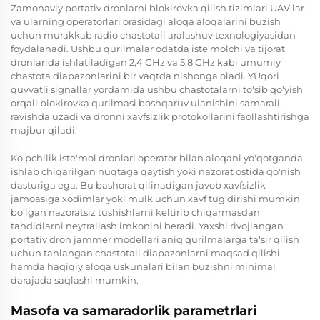
Zamonaviy portativ dronlarni blokirovka qilish tizimlari UAV lar
va ularning operatorlari orasidagi aloqa aloqalarini buzish
uchun murakkab radio chastotali aralashuv texnologiyasidan
foydalanadi. Ushbu qurilmalar odatda iste'molchi va tijorat
dronlarida ishlatiladigan 2,4 GHz va 5,8 GHz kabi umumiy
chastota diapazonlarini bir vaqtda nishonga oladi. YUqori
quvvatli signallar yordamida ushbu chastotalarni to'sib qo'yish
orqali blokirovka qurilmasi boshqaruv ulanishini samarali
ravishda uzadi va dronni xavfsizlik protokollarini faollashtirishga
majbur qiladi.
Ko'pchilik iste'mol dronlari operator bilan aloqani yo'qotganda
ishlab chiqarilgan nuqtaga qaytish yoki nazorat ostida qo'nish
dasturiga ega. Bu bashorat qilinadigan javob xavfsizlik
jamoasiga xodimlar yoki mulk uchun xavf tug'dirishi mumkin
bo'lgan nazoratsiz tushishlarni keltirib chiqarmasdan
tahdidlarni neytrallash imkonini beradi. Yaxshi rivojlangan
portativ dron jammer modellari aniq qurilmalarga ta'sir qilish
uchun tanlangan chastotali diapazonlarni maqsad qilishi
hamda haqiqiy aloqa uskunalari bilan buzishni minimal
darajada saqlashi mumkin.
Masofa va samaradorlik parametrlari