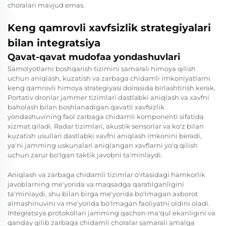
choralari mavjud emas.
Keng qamrovli xavfsizlik strategiyalari
bilan integratsiya
Qavat-qavat mudofaa yondashuvlari
Samolyotlarni boshqarish tizimini samarali himoya qilish
uchun aniqlash, kuzatish va zarbaga chidamli imkoniyatlarni
keng qamrovli himoya strategiyasi doirasida birlashtirish kerak.
Portativ dronlar jammer tizimlari dastlabki aniqlash va xavfni
baholash bilan boshlanadigan qavatli xavfsizlik
yondashuvining faol zarbaga chidamli komponenti sifatida
xizmat qiladi. Radar tizimlari, akustik sensorlar va ko'z bilan
kuzatish usullari dastlabki xavfni aniqlash imkonini beradi,
ya'ni jamming uskunalari aniqlangan xavflarni yo'q qilish
uchun zarur bo'lgan taktik javobni ta'minlaydi.
Aniqlash va zarbaga chidamli tizimlar o'rtasidagi hamkorlik
javoblarning me'yorida va maqsadga qaratilganligini
ta'minlaydi, shu bilan birga me'yorida bo'lmagan axborot
almashinuvini va me'yorida bo'lmagan faoliyatni oldini oladi.
Integratsiya protokollari jamming qachon ma'qul ekanligini va
qanday qilib zarbaga chidamli choralar samarali amalga