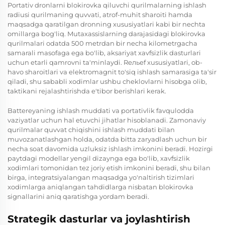
Portativ dronlarni blokirovka qiluvchi qurilmalarning ishlash
radiusi qurilmaning quvvati, atrof-muhit sharoiti hamda
maqsadga qaratilgan dronning xususiyatlari kabi bir nechta
omillarga bog'liq. Mutaxassislarning darajasidagi blokirovka
qurilmalari odatda 500 metrdan bir necha kilometrgacha
samarali masofaga ega bo'lib, aksariyat xavfsizlik dasturlari
uchun etarli qamrovni ta'minlaydi. Rельef xususiyatlari, ob-
havo sharoitlari va elektromagnit to'siq ishlash samarasiga ta'sir
qiladi, shu sababli xodimlar ushbu cheklovlarni hisobga olib,
taktikani rejalashtirishda e'tibor berishlari kerak.
Battereyaning ishlash muddati va portativlik favqulodda
vaziyatlar uchun hal etuvchi jihatlar hisoblanadi. Zamonaviy
qurilmalar quvvat chiqishini ishlash muddati bilan
muvozanatlashgan holda, odatda bitta zaryadlash uchun bir
necha soat davomida uzluksiz ishlash imkonini beradi. Hozirgi
paytdagi modellar yengil dizaynga ega bo'lib, xavfsizlik
xodimlari tomonidan tez joriy etish imkonini beradi, shu bilan
birga, integratsiyalangan maqsadga yo'naltirish tizimlari
xodimlarga aniqlangan tahdidlarga nisbatan blokirovka
signallarini aniq qaratishga yordam beradi.
Strategik dasturlar va joylashtirish