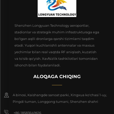
Shenzhen Longyuan Technology aeroportlar,
stadionlar va strategik muhim infrastrukturaga ega
bo'lgan aqlli dronlarga qarshi tizimlarni taqdim
etadi. Yuqori kuchlanishli antennalar va maxsus
yechimlar bilan real vaqtda RF aniqlash, kuzatish
va to'sib qo'yish. Xavfsizlik tashkilotlari tomonidan
ishonch bilan foydalaniladi.
ALOQAGA CHIQING
A binosi, Kaishangde sanoat parki, Xingxua ko'chasi 1-uy,
Pingdi tuman, Longgong tumani, Shenzhen shahri
+86-18583649616