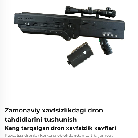
Zamonaviy xavfsizlikdagi dron
tahdidlarini tushunish
Keng tarqalgan dron xavfsizlik xavflari
Ruxsatsiz dronlar korxona ob'ektlaridan tortib, jamoat