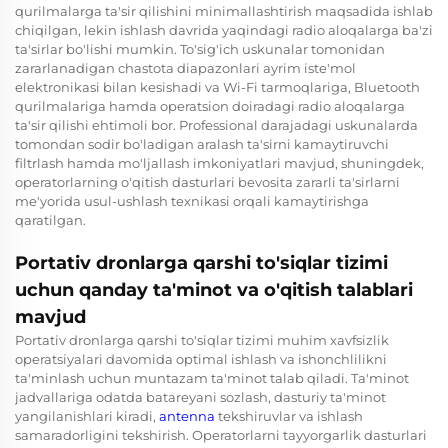
qurilmalarga ta'sir qilishini minimallashtirish maqsadida ishlab
chiqilgan, lekin ishlash davrida yaqindagi radio aloqalarga ba'zi
ta'sirlar bo'lishi mumkin. To'sig'ich uskunalar tomonidan
zararlanadigan chastota diapazonlari ayrim iste'mol
elektronikasi bilan kesishadi va Wi-Fi tarmoqlariga, Bluetooth
qurilmalariga hamda operatsion doiradagi radio aloqalarga
ta'sir qilishi ehtimoli bor. Professional darajadagi uskunalarda
tomondan sodir bo'ladigan aralash ta'sirni kamaytiruvchi
filtrlash hamda mo'ljallash imkoniyatlari mavjud, shuningdek,
operatorlarning o'qitish dasturlari bevosita zararli ta'sirlarni
me'yorida usul-ushlash texnikasi orqali kamaytirishga
qaratilgan.
Portativ dronlarga qarshi to'siqlar tizimi
uchun qanday ta'minot va o'qitish talablari
mavjud
Portativ dronlarga qarshi to'siqlar tizimi muhim xavfsizlik
operatsiyalari davomida optimal ishlash va ishonchlilikni
ta'minlash uchun muntazam ta'minot talab qiladi. Ta'minot
jadvallariga odatda batareyani sozlash, dasturiy ta'minot
yangilanishlari kiradi,
antenna
tekshiruvlar va ishlash
samaradorligini tekshirish. Operatorlarni tayyorgarlik dasturlari