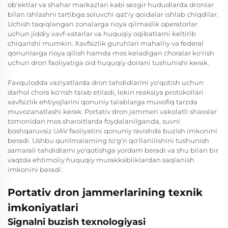
ob'ektlar va shahar markazlari kabi sezgir hududlarda dronlar
bilan ishlashni tartibga soluvchi qat'iy qoidalar ishlab chiqdilar.
Uchish taqiqlangan zonalarga rioya qilmaslik operatorlar
uchun jiddiy xavf-xatarlar va huquqiy oqibatlarni keltirib
chiqarishi mumkin. Xavfsizlik guruhlari mahalliy va federal
qonunlarga rioya qilish hamda mos keladigan choralar ko'rish
uchun dron faoliyatiga oid huquqiy doirani tushunishi kerak.
Favqulodda vaziyatlarda dron tahdidlarini yo'qotish uchun
darhol chora ko'rish talab etiladi, lekin reaksiya protokollari
xavfsizlik ehtiyojlarini qonuniy talablarga muvofiq tarzda
muvozanatlashi kerak. Portativ dron jammeri vakolatli shaxslar
tomonidan mos sharoitlarda foydalanilganda, suvni
boshqaruvsiz UAV faoliyatini qonuniy ravishda buzish imkonini
beradi. Ushbu qurilmalarning to'g'ri qo'llanilishini tushunish
samarali tahdidlarni yo'qotishga yordam beradi va shu bilan bir
vaqtda ehtimoliy huquqiy murakkabliklardan saqlanish
imkonini beradi.
Portativ dron jammerlarining texnik
imkoniyatlari
Signalni buzish texnologiyasi