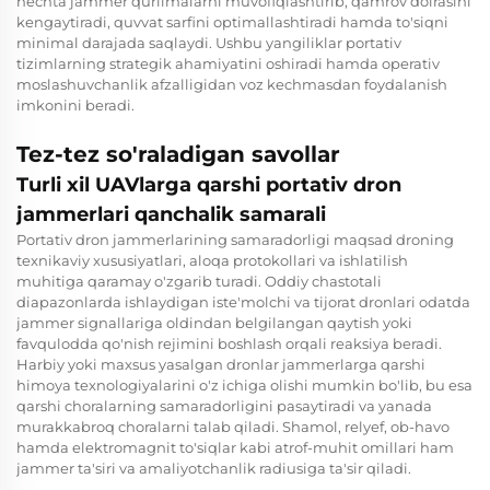
nechta jammer qurilmalarni muvofiqlashtirib, qamrov doirasini
kengaytiradi, quvvat sarfini optimallashtiradi hamda to'siqni
minimal darajada saqlaydi. Ushbu yangiliklar portativ
tizimlarning strategik ahamiyatini oshiradi hamda operativ
moslashuvchanlik afzalligidan voz kechmasdan foydalanish
imkonini beradi.
Tez-tez so'raladigan savollar
Turli xil UAVlarga qarshi portativ dron
jammerlari qanchalik samarali
Portativ dron jammerlarining samaradorligi maqsad droning
texnikaviy xususiyatlari, aloqa protokollari va ishlatilish
muhitiga qaramay o'zgarib turadi. Oddiy chastotali
diapazonlarda ishlaydigan iste'molchi va tijorat dronlari odatda
jammer signallariga oldindan belgilangan qaytish yoki
favqulodda qo'nish rejimini boshlash orqali reaksiya beradi.
Harbiy yoki maxsus yasalgan dronlar jammerlarga qarshi
himoya texnologiyalarini o'z ichiga olishi mumkin bo'lib, bu esa
qarshi choralarning samaradorligini pasaytiradi va yanada
murakkabroq choralarni talab qiladi. Shamol, relyef, ob-havo
hamda elektromagnit to'siqlar kabi atrof-muhit omillari ham
jammer ta'siri va amaliyotchanlik radiusiga ta'sir qiladi.