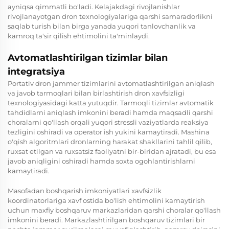
ayniqsa qimmatli bo'ladi. Kelajakdagi rivojlanishlar
rivojlanayotgan dron texnologiyalariga qarshi samaradorlikni
saqlab turish bilan birga yanada yuqori tanlovchanlik va
kamroq ta'sir qilish ehtimolini ta'minlaydi.
Avtomatlashtirilgan tizimlar bilan
integratsiya
Portativ dron jammer tizimlarini avtomatlashtirilgan aniqlash
va javob tarmoqlari bilan birlashtirish dron xavfsizligi
texnologiyasidagi katta yutuqdir. Tarmoqli tizimlar avtomatik
tahdidlarni aniqlash imkonini beradi hamda maqsadli qarshi
choralarni qo'llash orqali yuqori stressli vaziyatlarda reaksiya
tezligini oshiradi va operator ish yukini kamaytiradi. Mashina
o'qish algoritmlari dronlarning harakat shakllarini tahlil qilib,
ruxsat etilgan va ruxsatsiz faoliyatni bir-biridan ajratadi, bu esa
javob aniqligini oshiradi hamda soxta ogohlantirishlarni
kamaytiradi.
Masofadan boshqarish imkoniyatlari xavfsizlik
koordinatorlariga xavf ostida bo'lish ehtimolini kamaytirish
uchun maxfiy boshqaruv markazlaridan qarshi choralar qo'llash
imkonini beradi. Markazlashtirilgan boshqaruv tizimlari bir