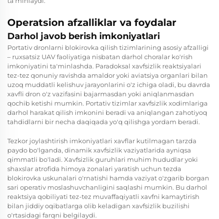
ta'minlaydi.
Operatsion afzalliklar va foydalar
Darhol javob berish imkoniyatlari
Portativ dronlarni blokirovka qilish tizimlarining asosiy afzalligi
– ruxsatsiz UAV faoliyatiga nisbatan darhol choralar ko'rish
imkoniyatini ta'minlashda. Paradoksal xavfsizlik reaktsiyalari
tez-tez qonuniy ravishda amaldor yoki aviatsiya organlari bilan
uzoq muddatli kelishuv jarayonlarini o'z ichiga oladi, bu davrda
xavfli dron o'z vazifasini bajarmasdan yoki aniqlanmasdan
qochib ketishi mumkin. Portativ tizimlar xavfsizlik xodimlariga
darhol harakat qilish imkonini beradi va aniqlangan zahotiyoq
tahdidlarni bir necha daqiqada yo'q qilishga yordam beradi.
Tezkor joylashtirish imkoniyatlari xavflar kutilmagan tarzda
paydo bo'lganda, dinamik xavfsizlik vaziyatlarida ayniqsa
qimmatli bo'ladi. Xavfsizlik guruhlari muhim hududlar yoki
shaxslar atrofida himoya zonalari yaratish uchun tezda
blokirovka uskunalari o'rnatishi hamda vaziyat o'zgarib borgan
sari operativ moslashuvchanligini saqlashi mumkin. Bu darhol
reaktsiya qobiliyati tez-tez muvaffaqiyatli xavfni kamaytirish
bilan jiddiy oqibatlarga olib keladigan xavfsizlik buzilishi
o'rtasidagi farqni belgilaydi.