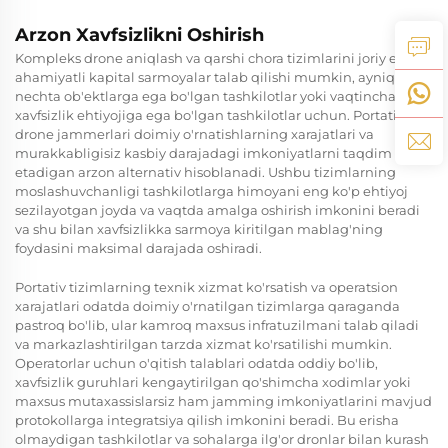
Arzon Xavfsizlikni Oshirish
Kompleks drone aniqlash va qarshi chora tizimlarini joriy etish
ahamiyatli kapital sarmoyalar talab qilishi mumkin, ayniqsa, bir
nechta ob'ektlarga ega bo'lgan tashkilotlar yoki vaqtinchalik
xavfsizlik ehtiyojiga ega bo'lgan tashkilotlar uchun. Portativ
drone jammerlari doimiy o'rnatishlarning xarajatlari va
murakkabligisiz kasbiy darajadagi imkoniyatlarni taqdim
etadigan arzon alternativ hisoblanadi. Ushbu tizimlarning
moslashuvchanligi tashkilotlarga himoyani eng ko'p ehtiyoj
sezilayotgan joyda va vaqtda amalga oshirish imkonini beradi
va shu bilan xavfsizlikka sarmoya kiritilgan mablag'ning
foydasini maksimal darajada oshiradi.
Portativ tizimlarning texnik xizmat ko'rsatish va operatsion
xarajatlari odatda doimiy o'rnatilgan tizimlarga qaraganda
pastroq bo'lib, ular kamroq maxsus infratuzilmani talab qiladi
va markazlashtirilgan tarzda xizmat ko'rsatilishi mumkin.
Operatorlar uchun o'qitish talablari odatda oddiy bo'lib,
xavfsizlik guruhlari kengaytirilgan qo'shimcha xodimlar yoki
maxsus mutaxassislarsiz ham jamming imkoniyatlarini mavjud
protokollarga integratsiya qilish imkonini beradi. Bu erisha
olmaydigan tashkilotlar va sohalarga ilg'or dronlar bilan kurash