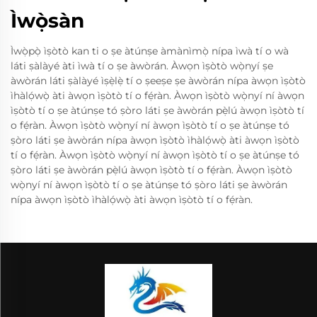
Ìwọ̀sàn
Ìwọ̀pọ̀ ìṣòtò kan ti o ṣe àtúnṣe àmànìmọ̀ nípa ìwà tí o wà
láti ṣàlàyé àti ìwà tí o ṣe àwòrán. Àwọn ìṣòtò wọ̀nyí ṣe
àwòrán láti ṣàlàyé ìṣẹ̀lẹ̀ tí o ṣeeṣe ṣe àwòrán nípa àwọn ìṣòtò
ìhàlọ́wọ̀ àti àwọn ìṣòtò tí o fẹ́ràn. Àwọn ìṣòtò wọ̀nyí ní àwọn
ìṣòtò tí o ṣe àtúnṣe tó ṣòro láti ṣe àwòrán pẹ̀lú àwọn ìṣòtò tí
o fẹ́ràn. Àwọn ìṣòtò wọ̀nyí ní àwọn ìṣòtò tí o ṣe àtúnṣe tó
ṣòro láti ṣe àwòrán nípa àwọn ìṣòtò ìhàlọ́wọ̀ àti àwọn ìṣòtò
tí o fẹ́ràn. Àwọn ìṣòtò wọ̀nyí ní àwọn ìṣòtò tí o ṣe àtúnṣe tó
ṣòro láti ṣe àwòrán pẹ̀lú àwọn ìṣòtò tí o fẹ́ràn. Àwọn ìṣòtò
wọ̀nyí ní àwọn ìṣòtò tí o ṣe àtúnṣe tó ṣòro láti ṣe àwòrán
nípa àwọn ìṣòtò ìhàlọ́wọ̀ àti àwọn ìṣòtò tí o fẹ́ràn.