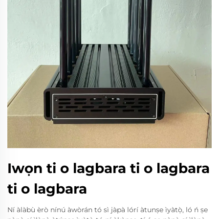
Iwọn ti o lagbara ti o lagbara
ti o lagbara
Ní àlàbù èrò nínú àwòrán tó sì jàpà lórí àtunṣe ìyàtọ̀, ló ń ṣe