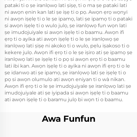
pataki ti o ṣe iranlọwọ lati ṣiṣẹ, ti o ma ṣe pataki lati
ni awọn ẹnin kan lati ṣe iṣẹ ti o pọ. Awọn ẹrọ wọnyi
ni awọn iṣẹlẹ ti o le ṣe ipamọ, lati ṣe ipamọ ti o pataki
si awọn iṣẹlẹ ti o wulo julọ, ṣe iranlọwọ fun wọn lati
ṣe imudojuiyale si awọn iṣẹlẹ ti o baamu. Awọn ifi
ẹrọ ti o ayika ati awọn iṣẹlẹ ti o le ṣe iranlọwọ ṣe
iranlọwọ lati ṣiṣẹ ni akoko ti o wulo, pẹlu iṣakoso ti o
kekere julọ. Awọn ifi ẹrọ ti o le ṣe iṣiro ati ṣe ipamọ ṣe
iranlọwọ lati ṣe iṣẹlẹ ti o pọ si awọn ẹrọ ti o baamu
lati ibi kan. Awọn iṣẹlẹ ti o ayika ni awọn ifi ẹrọ ti o le
ṣe idanwo ati ṣe ipamọ, ṣe iranlọwọ lati ṣe iṣẹlẹ ti o
pọ si awọn olumulo ati awọn eniyan ti o wà nikan.
Awọn ifi ẹrọ ti o le ṣe imudojuiyale ṣe iranlọwọ lati ṣe
imudojuiyale ati ṣe iyipada si awọn iṣẹlẹ ti o baamu
ati awọn iṣẹlẹ ti o baramu julọ bi wọn ti o baamu.
Awa Funfun