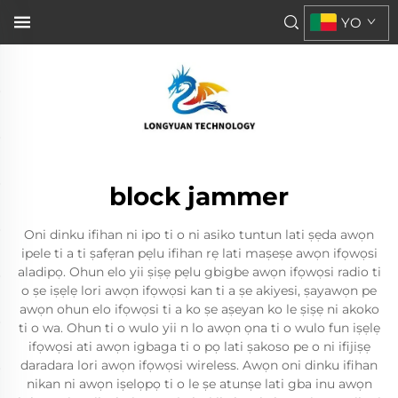
YO
block jammer
Oni dinku ifihan ni ipo ti o ni asiko tuntun lati ṣẹda awọn
ipele ti a ti ṣafẹran pẹlu ifihan rẹ lati maṣeṣe awọn ifọwọsi
aladipọ. Ohun elo yii ṣiṣẹ pẹlu gbigbe awọn ifọwọsi radio ti
o ṣe iṣẹlẹ lori awọn ifọwọsi kan ti a ṣe akiyesi, ṣayawọn pe
awọn ohun elo ifọwọsi ti a ko ṣe aṣeyan ko le ṣiṣẹ ni akoko
ti o wa. Ohun ti o wulo yii n lo awọn ọna ti o wulo fun iṣẹlẹ
ifọwọsi ati awọn igbaga ti o pọ lati ṣakoso pe o ni ifijiṣẹ
daradara lori awọn ifọwọsi wireless. Awọn oni dinku ifihan
nikan ni awọn iṣelọpọ ti o le ṣe atunṣe lati gba inu awọn