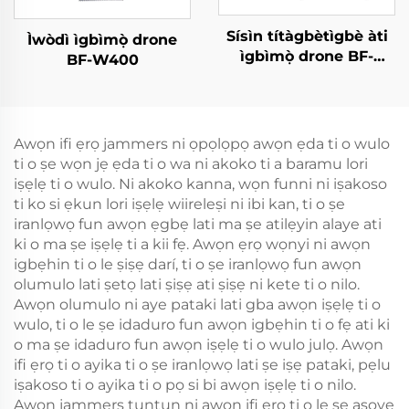
Sísìn títàgbètìgbè àti
Ìwòdì ìgbìmọ̀ drone
ìgbìmọ̀ drone BF-
BF-W400
W550
Awọn ifi ẹrọ jammers ni ọpọlọpọ awọn ẹda ti o wulo
ti o ṣe wọn jẹ ẹda ti o wa ni akoko ti a baramu lori
iṣẹlẹ ti o wulo. Ni akoko kanna, wọn funni ni iṣakoso
ti ko si ẹkun lori iṣẹlẹ wiireleṣi ni ibi kan, ti o ṣe
iranlọwọ fun awọn ẹgbẹ lati ma ṣe atilẹyin alaye ati
ki o ma ṣe iṣẹlẹ ti a kii fẹ. Awọn ẹrọ wọnyi ni awọn
igbẹhin ti o le ṣiṣẹ darí, ti o ṣe iranlọwọ fun awọn
olumulo lati ṣetọ lati ṣiṣẹ ati ṣiṣẹ ni kete ti o nilo.
Awọn olumulo ni aye pataki lati gba awọn iṣẹlẹ ti o
wulo, ti o le ṣe idaduro fun awọn igbẹhin ti o fẹ ati ki
o ma ṣe idaduro fun awọn iṣẹlẹ ti o wulo julọ. Awọn
ifi ẹrọ ti o ayika ti o ṣe iranlọwọ lati ṣe iṣẹ pataki, pẹlu
iṣakoso ti o ayika ti o pọ si bi awọn iṣẹlẹ ti o nilo.
Awọn jammers tuntun ni awọn ifi ẹrọ ti o le ṣe asọye