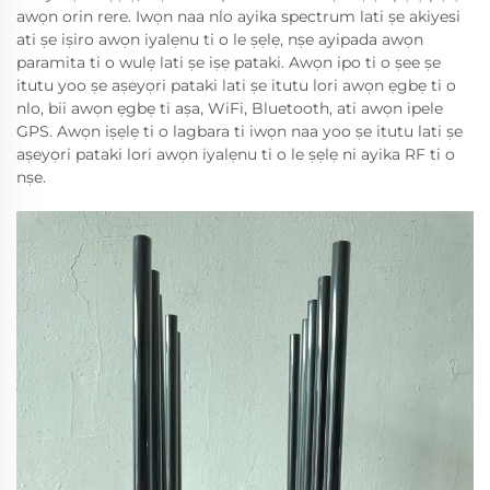
awọn orin rere. Iwọn naa nlo ayika spectrum lati ṣe akiyesi
ati ṣe iṣiro awọn iyalẹnu ti o le ṣẹlẹ, nṣe ayipada awọn
paramita ti o wulẹ lati ṣe iṣẹ pataki. Awọn ipo ti o ṣee ṣe
itutu yoo ṣe aṣeyọri pataki lati ṣe itutu lori awọn ẹgbẹ ti o
nlo, bii awọn ẹgbẹ ti aṣa, WiFi, Bluetooth, ati awọn ipele
GPS. Awọn iṣẹlẹ ti o lagbara ti iwọn naa yoo ṣe itutu lati ṣe
aṣeyọri pataki lori awọn iyalẹnu ti o le ṣẹlẹ ni ayika RF ti o
nṣe.