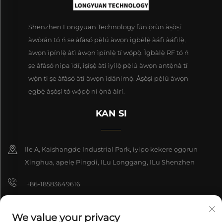
Shenzhen Longyuan Technology fún ọ̀rùn àṣòṣí
àwòrán tó ń ṣe àfàsó pẹ̀lú àwọn igbèlẹ̀ àáfì àáfìlẹ̀,
àwọn ìpínlẹ̀ àtì àwọn ìpínlẹ̀ tí wọ́pọ̀. Ìgbàlẹ̀ RF tó ń
ṣe àfàsó nípa ìdí, ìṣíṣẹ̀ àti ìyílọ̀ pẹ̀lú àwọn antẹ̀nà tí
wọ́n ti ṣe àfàsó àti àwọn ìdánimọ̀. Àṣòṣí pẹ̀lú àwọn
ẹgbẹ̀ àṣòṣí tó wọ́pọ̀ ní ọ̀nà àìrí.
KAN SI
Ile A, Kaishangde Industrial Park, iyipo kekere ọgọrun
Xinghua, apelẹ Pingdi, ILu Longgang, ILu Shenzhen
+86-18583649616
[email protected]
We value your privacy