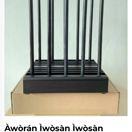
Àwòrán Ìwọ̀sàn Ìwọ̀sàn