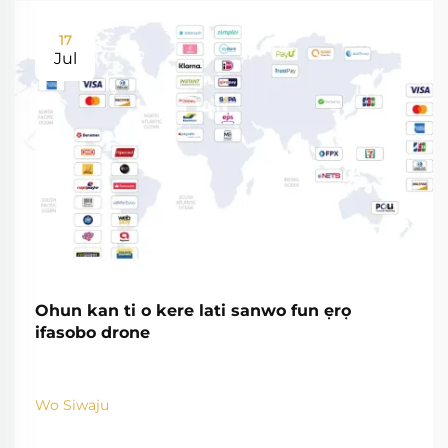
17
Jul
Ohun kan ti o kere lati sanwo fun ẹrọ
ifasobo drone
Wo Siwaju