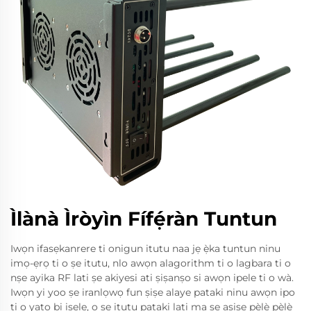
Ìlànà Ìròyìn Fífẹ́ràn Tuntun
Iwọn ifasẹkanrere ti onigun itutu naa jẹ ẹ̀ka tuntun ninu
imọ-ẹrọ ti o ṣe itutu, nlo awọn alagorithm ti o lagbara ti o
nṣe ayika RF lati ṣe akiyesi ati ṣiṣanṣo si awọn ipele ti o wà.
Iwọn yi yoo ṣe iranlọwọ fun ṣiṣe alaye pataki ninu awọn ipo
ti o yatọ bi iṣẹlẹ, o ṣe itutu pataki lati ma ṣe aṣiṣe pẹ̀lẹ̀ pẹ̀lẹ̀