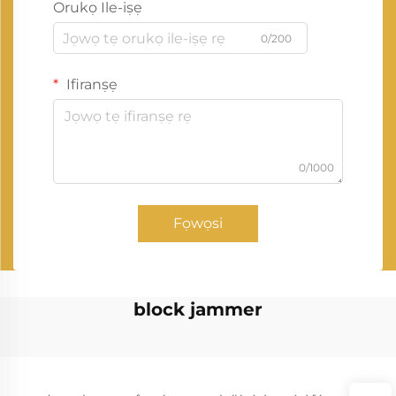
Orukọ Ile-iṣẹ
0/200
Ifiranṣẹ
0/1000
Fọwọsi
block jammer