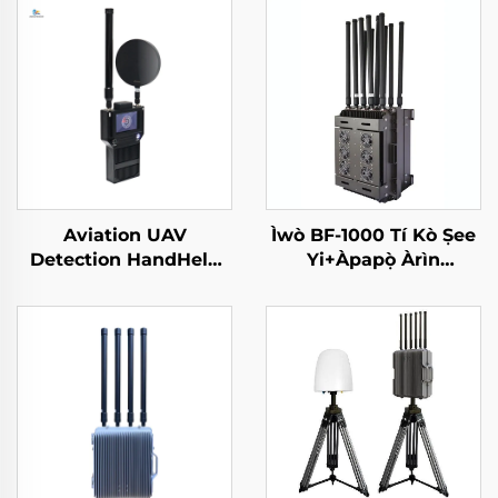
Aviation UAV
Ìwò BF-1000 Tí Kò Ṣee
Detection HandHeld
Yi+Àpapọ̀ Àrìn
Perimeter Security
Ayelujara
Solutions Against
Drones Portable Long
Range Signal Detector
For FPV