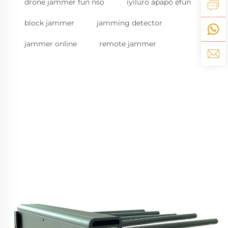
drone jammer fun ńsọ
ìyílùrò àpapọ̀ ẹ̀fún
block jammer
jamming detector
jammer online
remote jammer