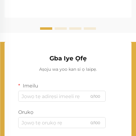
Gba Iye Ọfẹ
Aṣoju wa yoo kan si ọ laipẹ.
Imeilu
0/100
Orukọ
0/100