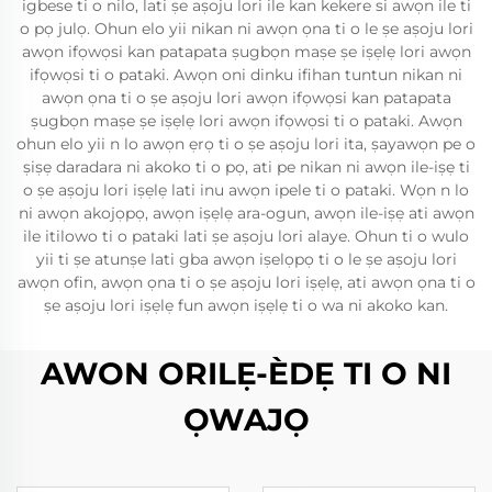
igbese ti o nilo, lati ṣe aṣoju lori ile kan kekere si awọn ile ti
o pọ julọ. Ohun elo yii nikan ni awọn ọna ti o le ṣe aṣoju lori
awọn ifọwọsi kan patapata ṣugbọn maṣe ṣe iṣẹlẹ lori awọn
ifọwọsi ti o pataki. Awọn oni dinku ifihan tuntun nikan ni
awọn ọna ti o ṣe aṣoju lori awọn ifọwọsi kan patapata
ṣugbọn maṣe ṣe iṣẹlẹ lori awọn ifọwọsi ti o pataki. Awọn
ohun elo yii n lo awọn ẹrọ ti o ṣe aṣoju lori ita, ṣayawọn pe o
ṣiṣẹ daradara ni akoko ti o pọ, ati pe nikan ni awọn ile-iṣẹ ti
o ṣe aṣoju lori iṣẹlẹ lati inu awọn ipele ti o pataki. Wọn n lo
ni awọn akojọpọ, awọn iṣẹlẹ ara-ogun, awọn ile-iṣẹ ati awọn
ile itilowo ti o pataki lati ṣe aṣoju lori alaye. Ohun ti o wulo
yii ti ṣe atunṣe lati gba awọn iṣelọpọ ti o le ṣe aṣoju lori
awọn ofin, awọn ọna ti o ṣe aṣoju lori iṣẹlẹ, ati awọn ọna ti o
ṣe aṣoju lori iṣẹlẹ fun awọn iṣẹlẹ ti o wa ni akoko kan.
AWON ORILẸ-ÈDẸ TI O NI
ỌWAJỌ