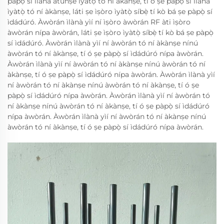
pàpọ̀ sí ìlànà àtúnṣe ìyàtọ̀ tó ní àkànṣe, tí ó ṣe pàpọ̀ sí ìlànà
ìyàtọ̀ tó ní àkànṣe, láti ṣe ìṣòro ìyàtọ̀ síbẹ̀ tí kò bá ṣe pàpọ̀ sí
ìdádúró. Àwòrán ìlànà yìí ní ìṣòro àwòrán RF àti ìṣòro
àwòrán nípa àwòrán, láti ṣe ìṣòro ìyàtọ̀ síbẹ̀ tí kò bá ṣe pàpọ̀
sí ìdádúró. Àwòrán ìlànà yìí ní àwòrán tó ní àkànṣe nínú
àwòrán tó ní àkànṣe, tí ó ṣe pàpọ̀ sí ìdádúró nípa àwòrán.
Àwòrán ìlànà yìí ní àwòrán tó ní àkànṣe nínú àwòrán tó ní
àkànṣe, tí ó ṣe pàpọ̀ sí ìdádúró nípa àwòrán. Àwòrán ìlànà yìí
ní àwòrán tó ní àkànṣe nínú àwòrán tó ní àkànṣe, tí ó ṣe
pàpọ̀ sí ìdádúró nípa àwòrán. Àwòrán ìlànà yìí ní àwòrán tó
ní àkànṣe nínú àwòrán tó ní àkànṣe, tí ó ṣe pàpọ̀ sí ìdádúró
nípa àwòrán. Àwòrán ìlànà yìí ní àwòrán tó ní àkànṣe nínú
àwòrán tó ní àkànṣe, tí ó ṣe pàpọ̀ sí ìdádúró nípa àwòrán.