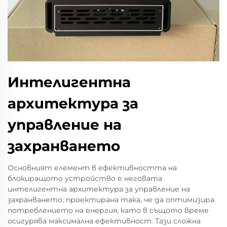
Интелигентна
архитектура за
управление на
захранването
Основният елемент в ефективността на
блокиращото устройство е неговата
интелигентна архитектура за управление на
захранването, проектирана така, че да оптимизира
потреблението на енергия, като в същото време
осигурява максимална ефективност. Тази сложна