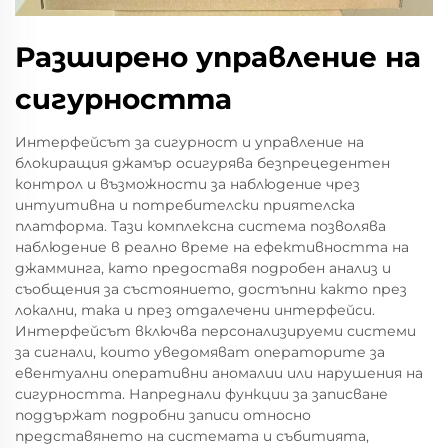
Разширено управление на
сигурността
Интерфейсът за сигурност и управление на
блокиращия джамър осигурява безпрецедентен
контрол и възможности за наблюдение чрез
интуитивна и потребителски приятелска
платформа. Тази комплексна система позволява
наблюдение в реално време на ефективността на
джамминга, като предоставя подробен анализ и
съобщения за състоянието, достъпни както през
локални, така и през отдалечени интерфейси.
Интерфейсът включва персонализируеми системи
за сигнали, които уведомяват операторите за
евентуални оперативни аномалии или нарушения на
сигурността. Напреднали функции за записване
поддържат подробни записи относно
представянето на системата и събитията,