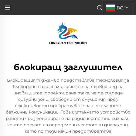
BG
блокиращ заглушител
Блокиращият джамър представлява технология за
блокиране на сигнали, която е на първия ред на
иновациите, проектирана така, че да създаде
сигурни зони, свободни от смущения, чрез
ефективното прекратяване на нежеланите
безжични комуникации. Това изтъкнато устройство
работи чрез генериране на радиочестотни сигнали,
които пречат на определени честотни диапазони,
като по този начин предотвратява