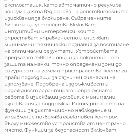
експлоатация, като автоматично регулира
консумацията въз основа на действителните
изисквания за блокиране. Съвременните
блокиращи устройства включват
интуитивни интерфейси, които
опростяват управлението и изискват
минимални технически познания за постигане
на оптимални резултати. Устройствата
предлагат гъвкави опции за покритие – от
защита на малки, точно определени зони до
сигурност на големи пространства, което ги
прави подходящи за различни сценарии на
използване. Подобрена издръжливост и
надеждност гарантират непрекъсната
работа в изискващи условия, с минимални
изисквания за поддръжка. Интегрирането на
функции за дистанционно наблюдение и
управление позволява ефективен контрол
върху множество устройства от централно
място. Функции за безопасност включват