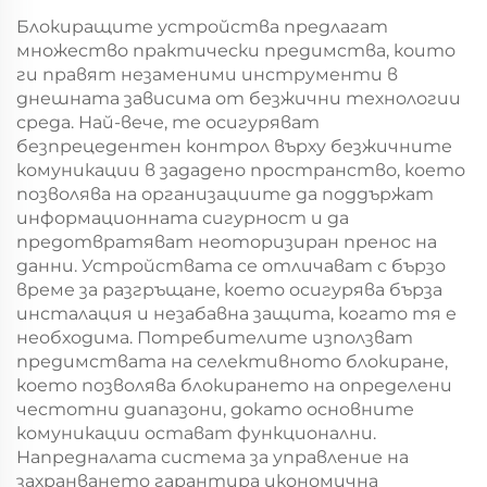
Блокиращите устройства предлагат
множество практически предимства, които
ги правят незаменими инструменти в
днешната зависима от безжични технологии
среда. Най-вече, те осигуряват
безпрецедентен контрол върху безжичните
комуникации в зададено пространство, което
позволява на организациите да поддържат
информационната сигурност и да
предотвратяват неоторизиран пренос на
данни. Устройствата се отличават с бързо
време за разгръщане, което осигурява бърза
инсталация и незабавна защита, когато тя е
необходима. Потребителите използват
предимствата на селективното блокиране,
което позволява блокирането на определени
честотни диапазони, докато основните
комуникации остават функционални.
Напредналата система за управление на
захранването гарантира икономична