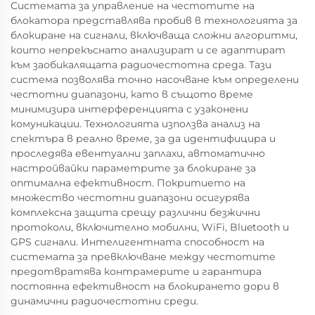
Системата за управление на честотите на
блокатора представлява пробив в технологията за
блокиране на сигнали, включваща сложни алгоритми,
които непрекъснато анализират и се адаптират
към заобикалящата радиочестотна среда. Тази
система позволява точно насочване към определени
честотни диапазони, като в същото време
минимизира интерференцията с узаконени
комуникации. Технологията използва анализ на
спектъра в реално време, за да идентифицира и
проследява евентуални заплахи, автоматично
настройвайки параметрите за блокиране за
оптимална ефективност. Покритието на
множество честотни диапазони осигурява
комплексна защита срещу различни безжични
протоколи, включително мобилни, WiFi, Bluetooth и
GPS сигнали. Интелигентната способност на
системата за превключване между честотите
предотвратява контрамерите и гарантира
постоянна ефективност на блокирането дори в
динамични радиочестотни среди.