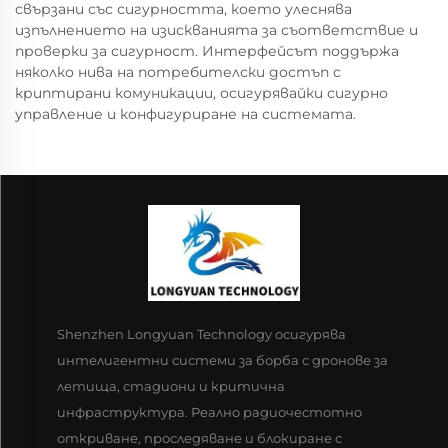
свързани със сигурността, което улеснява
изпълнението на изискванията за съответствие и
проверки за сигурност. Интерфейсът поддържа
няколко нива на потребителски достъп с
криптирани комуникации, осигурявайки сигурно
управление и конфигуриране на системата.
Shenzhen Longyuan Technology осигурява
интелигентни системи за борба с дронове за
летища, стадиони и критична
инфраструктура. Реално радиочестотно
откриване, проследяване и блокиране с