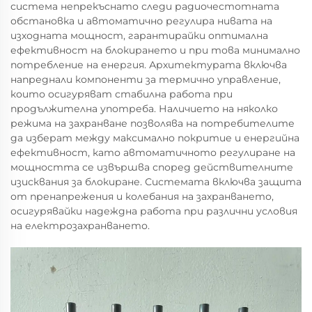
система непрекъснато следи радиочестотната
обстановка и автоматично регулира нивата на
изходната мощност, гарантирайки оптимална
ефективност на блокирането и при това минимално
потребление на енергия. Архитектурата включва
напреднали компоненти за термично управление,
които осигуряват стабилна работа при
продължителна употреба. Наличието на няколко
режима на захранване позволява на потребителите
да изберат между максимално покритие и енергийна
ефективност, като автоматичното регулиране на
мощността се извършва според действителните
изисквания за блокиране. Системата включва защита
от пренапрежения и колебания на захранването,
осигурявайки надеждна работа при различни условия
на електрозахранването.