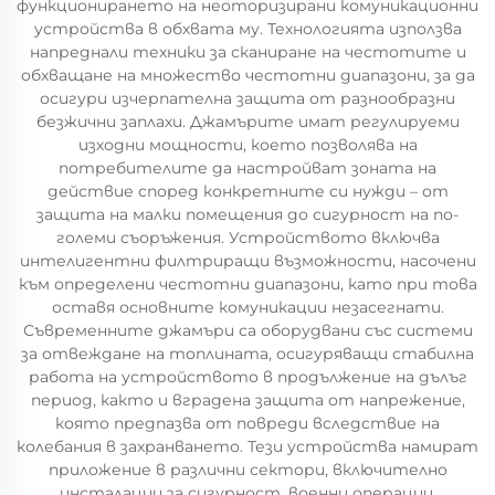
функционирането на неоторизирани комуникационни
устройства в обхвата му. Технологията използва
напреднали техники за сканиране на честотите и
обхващане на множество честотни диапазони, за да
осигури изчерпателна защита от разнообразни
безжични заплахи. Джамърите имат регулируеми
изходни мощности, което позволява на
потребителите да настройват зоната на
действие според конкретните си нужди – от
защита на малки помещения до сигурност на по-
големи съоръжения. Устройството включва
интелигентни филтриращи възможности, насочени
към определени честотни диапазони, като при това
оставя основните комуникации незасегнати.
Съвременните джамъри са оборудвани със системи
за отвеждане на топлината, осигуряващи стабилна
работа на устройството в продължение на дълъг
период, както и вградена защита от напрежение,
която предпазва от повреди вследствие на
колебания в захранването. Тези устройства намират
приложение в различни сектори, включително
инсталации за сигурност, военни операции,