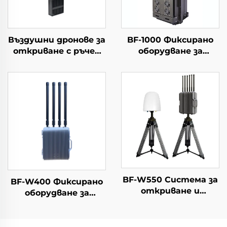
Въздушни дронове за
BF-1000 Фиксирано
откриване с ръчен
оборудване за
периметър Решения
откриване +
за защита от
противодроново
дронове
оборудване
Портативен
детектор на
сигнали с голям
обхват за FPV
BF-W550 Система за
BF-W400 Фиксирано
откриване и
оборудване за
противодействие
противодействие
на дронове
на дронове