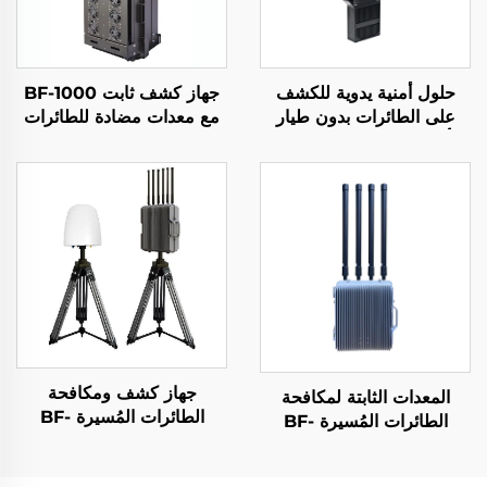
حلول أمنية يدوية للكشف
جهاز كشف ثابت BF-1000
على الطائرات بدون طيار
مع معدات مضادة للطائرات
لتأمين المحيط الأمني حلول
المُسيّرة
الكشف عن الإشارات طويلة
المدى المحمولة لكشف
الطائرات بدون طيار من نوع
FPV
جهاز كشف ومكافحة
المعدات الثابتة لمكافحة
الطائرات المُسيرة BF-
الطائرات المُسيرة BF-
W550
W400