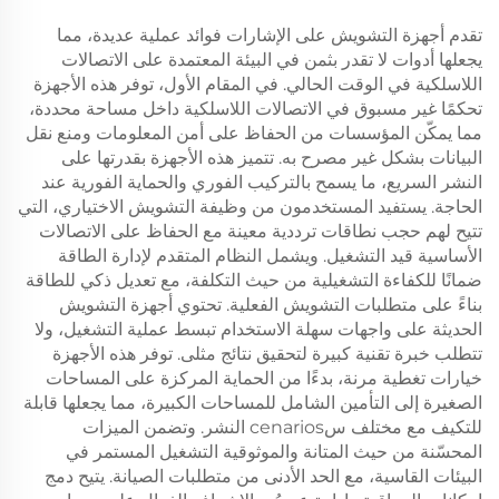
تقدم أجهزة التشويش على الإشارات فوائد عملية عديدة، مما
يجعلها أدوات لا تقدر بثمن في البيئة المعتمدة على الاتصالات
اللاسلكية في الوقت الحالي. في المقام الأول، توفر هذه الأجهزة
تحكمًا غير مسبوق في الاتصالات اللاسلكية داخل مساحة محددة،
مما يمكّن المؤسسات من الحفاظ على أمن المعلومات ومنع نقل
البيانات بشكل غير مصرح به. تتميز هذه الأجهزة بقدرتها على
النشر السريع، ما يسمح بالتركيب الفوري والحماية الفورية عند
الحاجة. يستفيد المستخدمون من وظيفة التشويش الاختياري، التي
تتيح لهم حجب نطاقات ترددية معينة مع الحفاظ على الاتصالات
الأساسية قيد التشغيل. ويشمل النظام المتقدم لإدارة الطاقة
ضمانًا للكفاءة التشغيلية من حيث التكلفة، مع تعديل ذكي للطاقة
بناءً على متطلبات التشويش الفعلية. تحتوي أجهزة التشويش
الحديثة على واجهات سهلة الاستخدام تبسط عملية التشغيل، ولا
تتطلب خبرة تقنية كبيرة لتحقيق نتائج مثلى. توفر هذه الأجهزة
خيارات تغطية مرنة، بدءًا من الحماية المركزة على المساحات
الصغيرة إلى التأمين الشامل للمساحات الكبيرة، مما يجعلها قابلة
للتكيف مع مختلف سcenarios النشر. وتضمن الميزات
المحسّنة من حيث المتانة والموثوقية التشغيل المستمر في
البيئات القاسية، مع الحد الأدنى من متطلبات الصيانة. يتيح دمج