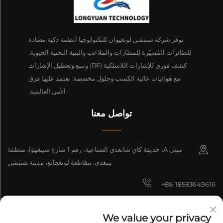
توفر شركة شنتشن لونغيوان للتكنولوجيا أنظمة ذكية مضادة
للطائرات المُسيّرة للمطارات والملاعب والبنية التحتية الحيوية.
كشف فوري للإشارات اللاسلكية (RF) وتتبع وتعطيل الإشارات
مع هوائيات عالية الكسب وحلول مخصصة. تعتمد عليها فرق
الأمن العالمية.
تواصل معنا
مبنى A، حديقة كاي شانغدي الصناعية، رقم 1 شارع شينغهوا، منطقة
بينغدي، مقاطعة لونغجانغ، مدينة شنتشن
+86-18583649616
[email protected]
We value your privacy