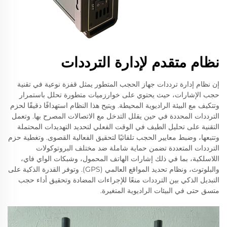
نظام متقدم لإدارة الترددات
إن نظام إدارة ترددات جهاز الحجب المتطور يمثل قفزة نوعية في تقنية
حجب الإشارات، حيث يحتوي على خوارزميات متطورة تحلل باستمرار
وتتكيف مع البيئة الراديوية المحيطة. ويتيح هذا النظام استهدافًا دقيقًا لحزم
الترددات المحددة في حين يقلل التدخل مع الاتصالات المصرح بها. وتعمل
التقنية على تحليل الطيف في الوقت الفعلي لتحديد التهديدات المحتملة
وتتبعها، وضبط معايير الحجب تلقائيًا لتحقيق الفعالية القصوى. وتغطية حزم
الترددات المتعددة تضمن حماية شاملة ضد مختلف البروتوكولات
اللاسلكية، بما في ذلك إشارات الهاتف المحمول، وشبكات الواي فاي،
والبلوتوث، ونظام تحديد المواقع العالمي (GPS). وتوفر القدرة الذكية على
التبديل الذكي بين الترددات منعًا للإجراءات المضادة وتحقيق أداء حجب
متسق حتى في البيئات الراديوية المتغيرة.