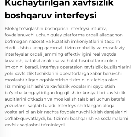
Kuchaytirilgan xavfsizlik
boshqaruv interfeysi
Blokaj to'siqlashni boshqarish interfeysi intuitiv,
foydalanuvchi uchun qulay platforma orqali allaqachon
bo'lmagan nazorat va kuzatish imkoniyatlarini taqdim
etadi. Ushbu keng qamrovli tizim mahalliy va masofaviy
interfeyslar orqali jamming effektivligini real vaqtda
kuzatish, batafsil analitika va holat hisobotlarini olish
imkonini beradi. Interfeys operatsion xavfsizlik buzilishlarini
yoki xavfsizlik teshiklarini operatorlarga xabar beruvchi
moslashtirilgan ogohlantirish tizimini o'z ichiga oladi.
Tizimning ishlashi va xavfsizlik voqelarini qayd etish
bo'yicha kengaytirilgan log qilish imkoniyatlari xavfsizlik
auditlarini o'tkazish va mos kelish talablari uchun batafsil
yozuvlarni saqlab turadi. Interfeys shifrlangan aloqa
vositalari bilan bir nechta foydalanuvchi kirish darajalarini
qo'llab-quvvatlaydi, bu tizimni boshqarish va sozlamalarni
xavfsiz saqlashni ta'minlaydi.