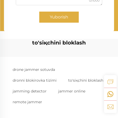
0/1000
Yuborish
to'siқchini bloklash
drone jammer sotuvda
dronni blokirovka tizimi
to'siқchini bloklash
jamming detector
jammer online
remote jammer