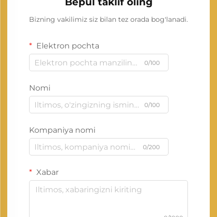
Bepul taklif oling
Bizning vakilimiz siz bilan tez orada bog'lanadi.
Elektron pochta
0/100
Nomi
0/100
Kompaniya nomi
0/200
Xabar