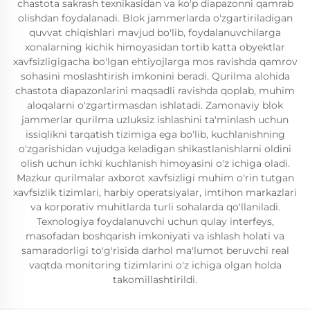
chastota sakrash texnikasidan va ko'p diapazonni qamrab
olishdan foydalanadi. Blok jammerlarda o'zgartiriladigan
quvvat chiqishlari mavjud bo'lib, foydalanuvchilarga
xonalarning kichik himoyasidan tortib katta obyektlar
xavfsizligigacha bo'lgan ehtiyojlarga mos ravishda qamrov
sohasini moslashtirish imkonini beradi. Qurilma alohida
chastota diapazonlarini maqsadli ravishda qoplab, muhim
aloqalarni o'zgartirmasdan ishlatadi. Zamonaviy blok
jammerlar qurilma uzluksiz ishlashini ta'minlash uchun
issiqlikni tarqatish tizimiga ega bo'lib, kuchlanishning
o'zgarishidan vujudga keladigan shikastlanishlarni oldini
olish uchun ichki kuchlanish himoyasini o'z ichiga oladi.
Mazkur qurilmalar axborot xavfsizligi muhim o'rin tutgan
xavfsizlik tizimlari, harbiy operatsiyalar, imtihon markazlari
va korporativ muhitlarda turli sohalarda qo'llaniladi.
Texnologiya foydalanuvchi uchun qulay interfeys,
masofadan boshqarish imkoniyati va ishlash holati va
samaradorligi to'g'risida darhol ma'lumot beruvchi real
vaqtda monitoring tizimlarini o'z ichiga olgan holda
takomillashtirildi.