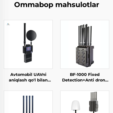
Ommabop mahsulotlar
Avtomobil UAVni
BF-1000 Fixed
aniqlash qo'l bilan
Detection+Anti drone
ko'chiriladigan
Equipment
perimetr xavfsizlik
yechimlari dronlarga
qarshi FPV uchun
portativ uzun masofali