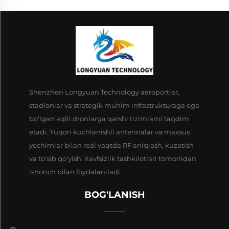
Shenzhen Longyuan Technology aeroportlar,
stadionlar va strategik muhim infrastrukturaga ega
bo'lgan aqlli dronlarga qarshi tizimlarni taqdim
etadi. Yuqori kuchlanishli antennalar va maxsus
yechimlar bilan real vaqtda RF aniqlash, kuzatish
va to'sib qo'yish. Xavfsizlik tashkilotlari tomonidan
ishonch bilan foydalaniladi.
BOG'LANISH