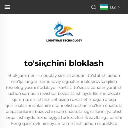
UZ
to'siқchini bloklash
Blok jammer — noqulay simizli aloqani to'xtatish uchun
mo'ljallangan zamonaviy signallarni blokirovka qilish
texnologiyasini ifodalaydi, xavfsiz, to'siqsiz zonalar yaratish
uchun samarali ravishda bevosita ishlaydi. Bu murakkab
qurilma, o'z ishlash sohasida ruxsat etilmagan aloqa
qurilmalarini ishlashini oldini olish uchun ma'lum chastota
diapazonlarini buzuvchi radio chastota signallarini yaratish
orqali ishlaydi. Texnologiya turli xavfsizlik xavflariga qarshi
keng qamrovli himoyani ta'minlash uchun murakkab