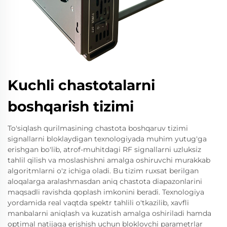
Kuchli chastotalarni
boshqarish tizimi
To'siqlash qurilmasining chastota boshqaruv tizimi
signallarni bloklaydigan texnologiyada muhim yutug'ga
erishgan bo'lib, atrof-muhitdagi RF signallarni uzluksiz
tahlil qilish va moslashishni amalga oshiruvchi murakkab
algoritmlarni o'z ichiga oladi. Bu tizim ruxsat berilgan
aloqalarga aralashmasdan aniq chastota diapazonlarini
maqsadli ravishda qoplash imkonini beradi. Texnologiya
yordamida real vaqtda spektr tahlili o'tkazilib, xavfli
manbalarni aniqlash va kuzatish amalga oshiriladi hamda
optimal natijaga erishish uchun bloklovchi parametrlar