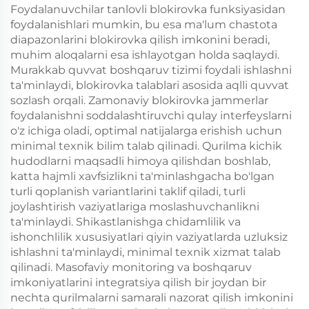
Foydalanuvchilar tanlovli blokirovka funksiyasidan
foydalanishlari mumkin, bu esa ma'lum chastota
diapazonlarini blokirovka qilish imkonini beradi,
muhim aloqalarni esa ishlayotgan holda saqlaydi.
Murakkab quvvat boshqaruv tizimi foydali ishlashni
ta'minlaydi, blokirovka talablari asosida aqlli quvvat
sozlash orqali. Zamonaviy blokirovka jammerlar
foydalanishni soddalashtiruvchi qulay interfeyslarni
o'z ichiga oladi, optimal natijalarga erishish uchun
minimal texnik bilim talab qilinadi. Qurilma kichik
hudodlarni maqsadli himoya qilishdan boshlab,
katta hajmli xavfsizlikni ta'minlashgacha bo'lgan
turli qoplanish variantlarini taklif qiladi, turli
joylashtirish vaziyatlariga moslashuvchanlikni
ta'minlaydi. Shikastlanishga chidamlilik va
ishonchlilik xususiyatlari qiyin vaziyatlarda uzluksiz
ishlashni ta'minlaydi, minimal texnik xizmat talab
qilinadi. Masofaviy monitoring va boshqaruv
imkoniyatlarini integratsiya qilish bir joydan bir
nechta qurilmalarni samarali nazorat qilish imkonini