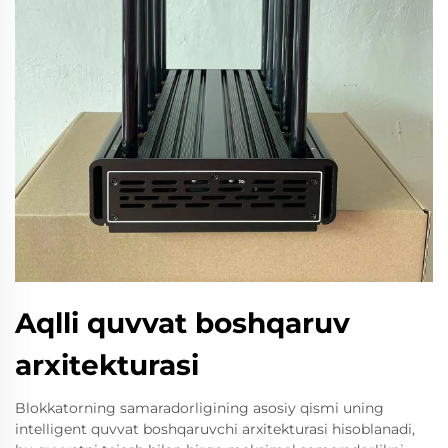
Aqlli quvvat boshqaruv
arxitekturasi
Blokkatorning samaradorligining asosiy qismi uning
intelligent quvvat boshqaruvchi arxitekturasi hisoblanadi,