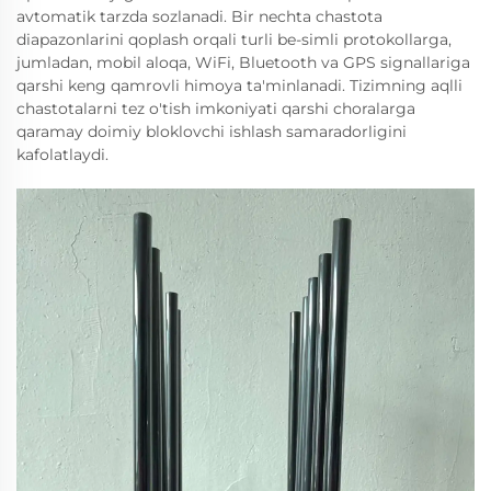
avtomatik tarzda sozlanadi. Bir nechta chastota
diapazonlarini qoplash orqali turli be-simli protokollarga,
jumladan, mobil aloqa, WiFi, Bluetooth va GPS signallariga
qarshi keng qamrovli himoya ta'minlanadi. Tizimning aqlli
chastotalarni tez o'tish imkoniyati qarshi choralarga
qaramay doimiy bloklovchi ishlash samaradorligini
kafolatlaydi.