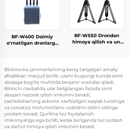
signallarni aniqlash
asbobi
BF-W550 Drondan
BF-W400 Doimiy
himoya qilish va uni
o'rnatilgan dronlarga
aniqlash tizimi
qarshi choralar
vositasi
Blokirovka jammerlarining keng tarqalgan amaliy
afzalliklari mavjud bo'lib, ularni bugungi kunda simli
aloqaga bog'liq muhitda beqaror vositalar qiladi.
Birinchi navbatda, ular belgilangan fazoda simli
aloqani nazorat qilish imkonini beradi,
tashkilotlarning axborot xavfsizligini saqlab turishiga
va ruxsatsiz ma'lumotlarni uzatishni oldini olishga
yordam beradi. Qurilma tez foydalanish
imkoniyatiga ega bo'lib, kerak bo'lganda tez sozlash
va darhol himoya qilish imkonini beradi.