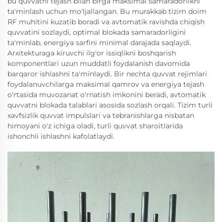
bu quvvatni tejash bilan birga maksimal samaradorlikni
ta'minlash uchun mo'ljallangan. Bu murakkab tizim doim
RF muhitini kuzatib boradi va avtomatik ravishda chiqish
quvvatini sozlaydi, optimal blokada samaradorligini
ta'minlab, energiya sarfini minimal darajada saqlaydi.
Arxitekturaga kiruvchi ilg'or issiqlikni boshqarish
komponentlari uzun muddatli foydalanish davomida
barqaror ishlashni ta'minlaydi. Bir nechta quvvat rejimlari
foydalanuvchilarga maksimal qamrov va energiya tejash
o'rtasida muvozanat o'rnatish imkonini beradi, avtomatik
quvvatni blokada talablari asosida sozlash orqali. Tizim turli
xavfsizlik quvvat impulslari va tebranishlarga nisbatan
himoyani o'z ichiga oladi, turli quvvat sharoitlarida
ishonchli ishlashni kafolatlaydi.