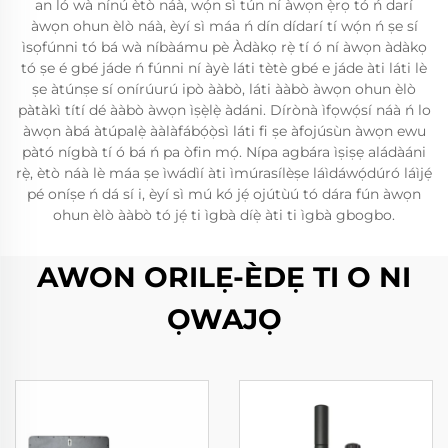
an ló wà nínú ètò náà, wọ́n sì tún ní àwọn ẹ̀rọ tó ń darí
àwọn ohun èlò náà, èyí sì máa ń dín dídarí tí wọ́n ń ṣe sí
ìsọfúnni tó bá wà níbàámu pè Àdàkọ rẹ̀ tí ó ní àwọn àdàkọ
tó ṣe é gbé jáde ń fúnni ní àyè láti tètè gbé e jáde àti láti lè
ṣe àtúnṣe sí onírúurú ipò ààbò, láti ààbò àwọn ohun èlò
pàtàkì títí dé ààbò àwọn ìṣẹ̀lẹ̀ àdáni. Dírònà ìfọwọ́sí náà ń lo
àwọn àbá àtúpalẹ̀ ààlàfábọ́ọ̀sì láti fi ṣe àfojúsùn àwọn ewu
pàtó nígbà tí ó bá ń pa òfin mọ́. Nípa agbára ìṣiṣẹ aládàáni
rẹ̀, ètò náà lè máa ṣe ìwádìí àti ìmúrasílèṣe láìdáwọ́dúró láìjẹ́
pé oníṣe ń dá sí i, èyí sì mú kó jẹ́ ojútùú tó dára fún àwọn
ohun èlò ààbò tó jẹ́ ti ìgbà díẹ̀ àti ti ìgbà gbogbo.
AWON ORILẸ-ÈDẸ TI O NI
ỌWAJỌ