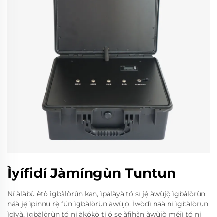
Ìyífidí Jàmíngùn Tuntun
Ní àlàbù ètò ìgbàlòrùn kan, ìpàlàyà tó sì jẹ́ àwùjọ̀ ìgbàlòrùn
náà jẹ́ ìpinnu rẹ̀ fún ìgbàlòrùn àwùjọ̀. Ìwòdì náà ní ìgbàlòrùn
ìdíyà, ìgbàlòrùn tó ní àkókò tí ó ṣe àfihàn àwùjọ̀ méjì tó ní