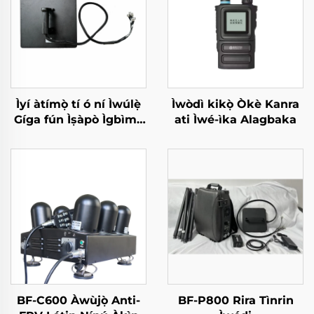
Ìyí àtímọ̀ tí ó ní Ìwúlẹ̀
Ìwòdì kikọ̀ Òkè Kanra
Gíga fún Ìṣàpò Ìgbìmọ̀
ati Ìwé-ìka Alagbaka
Ìdádìí Rẹ̀ẹ̀sì RF Tí kò
lèe jẹ́ UAV
BF-C600 Àwùjọ̀ Anti-
BF-P800 Rira Tìnrin