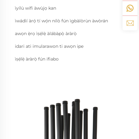
ìyílù wifi àwùjọ kan
ìwádìí àrọ́ tí wọ́n nílò fún ìgbàlòrùn àwòrán
awọn ẹ̀rọ ìṣẹ́lẹ̀ àlábàpọ̀ àràrọ̀
idari ati imularawon ti awọn ipe
ìṣẹ́lẹ̀ àràrọ̀ fún ifiabo