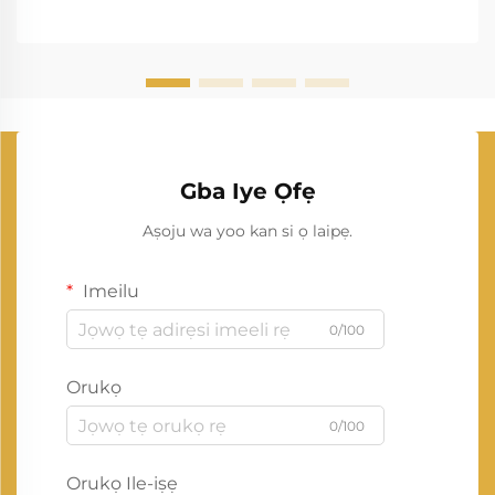
Gba Iye Ọfẹ
Aṣoju wa yoo kan si ọ laipẹ.
Imeilu
0/100
Orukọ
0/100
Orukọ Ile-iṣẹ