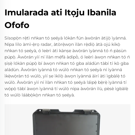
Imularada ati Itọju Ibanila
Ofofo
Sísopọ̀n rẹ̀tì nǹkan tó ṣeéyà lókàn fún àwòrán àtijọ̀ ìyànná.
Nípa lilo àmì-ẹ̀rọ radar, àtòrẹ̀wọn ìlàn rẹ̀dìọ̀ àtà ojú kikọ̀
nǹkan tó ṣeéyà, ó leèrì àti kànṣe àwòrán ìyànná tó ń pàsùn
púpọ̀. Àwòrán yìí ní ìlàn mẹ́fà àdípò̀, ó leèrì àwọn nǹkan tó ń
ṣiṣẹ̀ lókàn púpọ̀ bí àwọn nǹkan tó gba aládùn tàbí tí kò gba
aládùn. Àwòrán ìyànná tó wúlò nǹkan tó ṣeéyà ní ìyànná
ìkẹ̀wọ̀ràn tó wúlò, yìí ṣe ìkìlọ̀ àwọn ìyànná àìrí àti ìgbàlẹ̀ tó
wúlò. Àwòrán yìí ní ìlàn nǹkan tó ṣeéyà láìpẹ̀ bẹ̀rẹ̀ ìyànná tí
wọ́pọ̀ tàbí àwọn ìyànná tí wúlò nípa àwòrán ìlù, pèsè ìgbàlẹ̀
tó wúlò láàbọ̀kọ̀n nǹkan tó ṣeéyà.