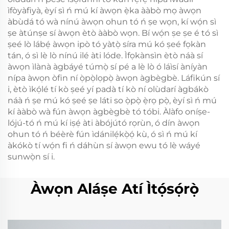
ìfòyàfiyà, èyí sì ń mú kí àwọn ẹ̀ka ààbò mọ àwọn
àbùdá tó wà nínú àwọn ohun tó ń ṣe wọn, kí wọ́n sì
ṣe àtúnṣe sí àwọn ètò ààbò wọn. Bí wọ́n ṣe ṣe é tó sì
ṣeé lò lábẹ́ àwọn ipò tó yàtọ̀ síra mú kó ṣeé fọkàn
tán, ó sì lè lò nínú ilé àti lóde. Ìfọkànsìn ètò náà sí
àwọn ìlànà àgbáyé túmọ̀ sí pé a lè lò ó láìsí àníyàn
nípa àwọn òfin ní ọ̀pọ̀lọpọ̀ àwọn àgbègbè. Láfikún sí
i, ètò ìkọ́lé tí kò ṣeé yí padà tí kò ní olùdarí àgbákò
náà ń ṣe mú kó ṣeé ṣe láti so ọ̀pọ̀ ẹ̀rọ pọ̀, èyí sì ń mú
kí ààbò wà fún àwọn àgbègbè tó tóbi. Àlàfo oníṣe-
lójú-tó ń mú kí iṣẹ́ àti àbójútó rọrùn, ó dín àwọn
ohun tó ń béèrè fún ìdánilẹ́kọ̀ọ́ kù, ó sì ń mú kí
àkókò tí wọ́n fi ń dáhùn sí àwọn ewu tó lè wáyé
sunwọ̀n sí i.
Àwọn Aláṣe Atí Ìtọ́sọ́rọ̀