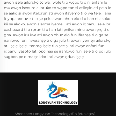
awọn iṣẹlẹ ailorukọ to wa. Iwọle ti o wọpọ ti o ni anfani le
mu awọn iṣeduro ailorukọ to wọpọ tan si atilẹyin ati pe o le
ṣe aakọ si awọn itẹlọrun ati awọn ifayemọ ti o wa tẹlẹ. Ilana
it управление ti o ṣe pẹlu awọn ohun elo ti o han ni akoko
kii ṣe akoko, awọn alarma iyemeji, ati awọn igbanu iṣẹlẹ lori
dashboard ti o rọrun ti o han lati ẹnikan ninu awọn ẹrọ ti o
gba. Awọn iru iwe ati awọn ohun elo fun ifiranṣẹ ti o ga ṣe
iranlọwọ fun ifiweranṣẹ ti o ga julọ ti awọn iyemeji ailorukọ
ati iṣẹlẹ iṣẹlẹ. Itanmọ iṣẹlẹ ti o ṣee ṣi ati awọn anfani fun
igbanu iyasoto lati opo naa ṣe iranlọwọ fun iṣẹlẹ ti o pọ julọ
sugbon pe o ma ṣe idoti ati awọn ọdun iṣẹlẹ.
Shenzhen Longyuan Technology fún ọ̀rùn àṣòṣí