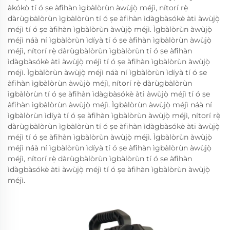
àkókò tí ó ṣe àfihàn ìgbàlòrùn àwùjọ̀ méjì, nítorí rẹ̀
dàrùgbàlòrùn ìgbàlòrùn tí ó ṣe àfihàn ìdàgbàsókè àti àwùjọ̀
méjì tí ó ṣe àfihàn ìgbàlòrùn àwùjọ̀ méjì. Ìgbàlòrùn àwùjọ̀
méjì náà ní ìgbàlòrùn ìdíyà tí ó ṣe àfihàn ìgbàlòrùn àwùjọ̀
méjì, nítorí rẹ̀ dàrùgbàlòrùn ìgbàlòrùn tí ó ṣe àfihàn
ìdàgbàsókè àti àwùjọ̀ méjì tí ó ṣe àfihàn ìgbàlòrùn àwùjọ̀
méjì. Ìgbàlòrùn àwùjọ̀ méjì náà ní ìgbàlòrùn ìdíyà tí ó ṣe
àfihàn ìgbàlòrùn àwùjọ̀ méjì, nítorí rẹ̀ dàrùgbàlòrùn
ìgbàlòrùn tí ó ṣe àfihàn ìdàgbàsókè àti àwùjọ̀ méjì tí ó ṣe
àfihàn ìgbàlòrùn àwùjọ̀ méjì. Ìgbàlòrùn àwùjọ̀ méjì náà ní
ìgbàlòrùn ìdíyà tí ó ṣe àfihàn ìgbàlòrùn àwùjọ̀ méjì, nítorí rẹ̀
dàrùgbàlòrùn ìgbàlòrùn tí ó ṣe àfihàn ìdàgbàsókè àti àwùjọ̀
méjì tí ó ṣe àfihàn ìgbàlòrùn àwùjọ̀ méjì. Ìgbàlòrùn àwùjọ̀
méjì náà ní ìgbàlòrùn ìdíyà tí ó ṣe àfihàn ìgbàlòrùn àwùjọ̀
méjì, nítorí rẹ̀ dàrùgbàlòrùn ìgbàlòrùn tí ó ṣe àfihàn
ìdàgbàsókè àti àwùjọ̀ méjì tí ó ṣe àfihàn ìgbàlòrùn àwùjọ̀
méjì.