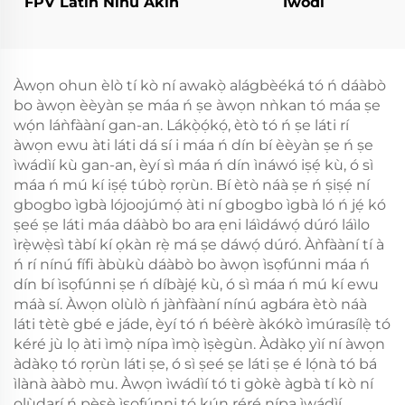
FPV Látin Nínú Àkìn
Ìwódi
Àwọn ohun èlò tí kò ní awakọ̀ alágbèéká tó ń dáàbò
bo àwọn èèyàn ṣe máa ń ṣe àwọn nǹkan tó máa ṣe
wọ́n láǹfààní gan-an. Lákọ̀ọ́kọ́, ètò tó ń ṣe láti rí
àwọn ewu àti láti dá sí i máa ń dín bí èèyàn ṣe ń ṣe
ìwádìí kù gan-an, èyí sì máa ń dín ìnáwó iṣẹ́ kù, ó sì
máa ń mú kí iṣẹ́ túbọ̀ rọrùn. Bí ètò náà ṣe ń ṣiṣẹ́ ní
gbogbo ìgbà lójoojúmọ́ àti ní gbogbo ìgbà ló ń jẹ́ kó
ṣeé ṣe láti máa dáàbò bo ara ẹni láìdáwọ́ dúró láìlo
ìrẹ̀wẹ̀sì tàbí kí ọkàn rẹ̀ má ṣe dáwọ́ dúró. Àǹfààní tí à
ń rí nínú fífi àbùkù dáàbò bo àwọn ìsọfúnni máa ń
dín bí ìsọfúnni ṣe ń díbàjẹ́ kù, ó sì máa ń mú kí ewu
máà sí. Àwọn olùlò ń jàǹfààní nínú agbára ètò náà
láti tètè gbé e jáde, èyí tó ń béèrè àkókò ìmúrasílẹ̀ tó
kéré jù lọ àti ìmọ̀ nípa ìmọ̀ ìṣègùn. Àdàkọ yìí ní àwọn
àdàkọ tó rọrùn láti ṣe, ó sì ṣeé ṣe láti ṣe é lọ́nà tó bá
ìlànà ààbò mu. Àwọn ìwádìí tó ti gòkè àgbà tí kò ní
olùdarí ń pèsè ìsọfúnni tó kún rẹ́rẹ́ nípa ìwádìí