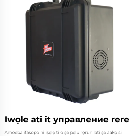
Iwọle ati it управление rere
Amoeba ifasopo ni iṣẹlẹ ti o ṣe pẹlu rọrun lati ṣe aakọ si