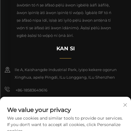
àwòrán tó ń ṣe àfàsó pẹ̀lú àwọn igbèlẹ̀ àáfì àáfìlẹ̀,
àwọn ìpínlẹ̀ àtì àwọn ìpínlẹ̀ tí wọ́pọ̀. Ìgbàlẹ̀ RF tó ń
ṣe àfàsó nípa ìdí, ìṣíṣẹ̀ àti ìyílọ̀ pẹ̀lú àwọn antẹ̀nà tí
wọ́n ti ṣe àfàsó àti àwọn ìdánimọ̀. Àṣòṣí pẹ̀lú àwọn
ẹgbẹ̀ àṣòṣí tó wọ́pọ̀ ní ọ̀nà àìrí.
KAN SI
Ile A, Kaishangde Industrial Park, iyipo kekere ọgọrun
Xinghua, apelẹ Pingdi, ILu Longgang, ILu Shenzhen
+86-18583649616
[email protected]
We value your privacy
8618165761396
We use cookies and similar tools to provide our services.
If you don't want to accept all cookies, click Personalize