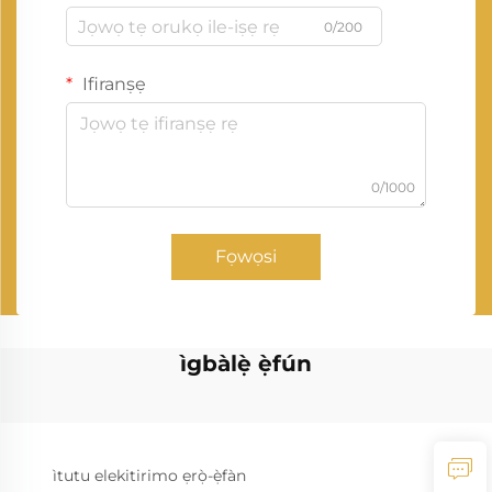
0/200
Ifiranṣẹ
0/1000
Fọwọsi
ìgbàlẹ̀ ẹ̀fún
ìtutu elekitirimo ẹrọ̀-ẹ̀fàn