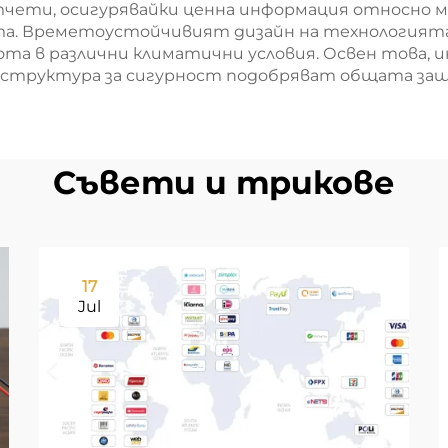
отчети, осигурявайки ценна информация относно 
а. Времетоустойчивият дизайн на технологията 
ота в различни климатични условия. Освен това
труктура за сигурност подобряват общата защ
Съвети и трикове
17
Jul