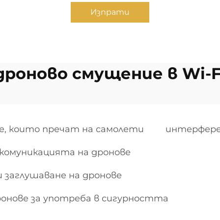
Изпрати
дроново смущение в Wi-F
е, които пречат на самолети
интерфере
комуникацията на дронове
 заглушаване на дронове
ронове за употреба в сигурността