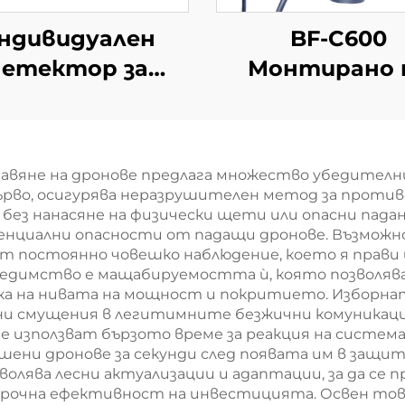
ндивидуален
BF-C600
детектор за
Монтирано 
ткриване на
превозно сред
дронове и
оборудван
стройство за
против FPV
давяне на дронове предлага множество убедителн
ранно
дронове
рво, осигурява неразрушителен метод за противо
едупреждаване
без нанасяне на физически щети или опасни падан
нциални опасности от падащи дронове. Възмож
 постоянно човешко наблюдение, което я прави
предимство е мащабируемостта ѝ, която позвол
йка на нивата на мощност и покритието. Изборна
ни смущения в легитимните безжични комуникаци
използват бързото време за реакция на система
ени дронове за секунди след появата им в защ
волява лесни актуализации и адаптации, за да с
госрочна ефективност на инвестицията. Освен то