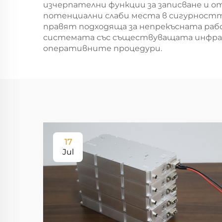
изчерпателни функции за записване и 
потенциални слаби места в сигурностт
правят подходяща за непрекъсната раб
системата със съществуващата инфрас
оперативните процедури.
17
Jul