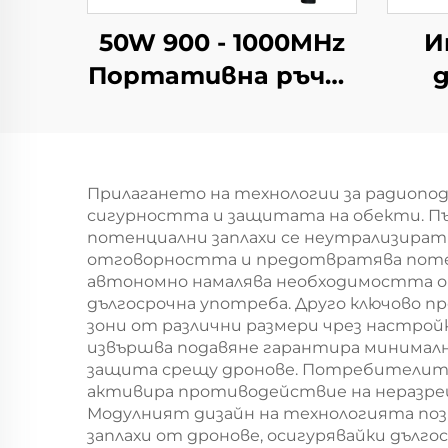
50W 900 - 1000MHz
И
Портативна ръчна
антена с чугунен
о
корпус за
противодействие
у
Прилагането на технологии за радиопо
на дронове
сигурността и защитата на обекти. Пъ
пр
потенциални заплахи се неутрализират 
отговорността и предотвратява поте
автономно намалява необходимостта от
дългосрочна употреба. Друго ключово 
зони от различни размери чрез настро
извършва подавяне гарантира минимал
защита срещу дронове. Потребителите 
активира противодействие на неразреш
Модулният дизайн на технологията поз
заплахи от дронове, осигурявайки дъл