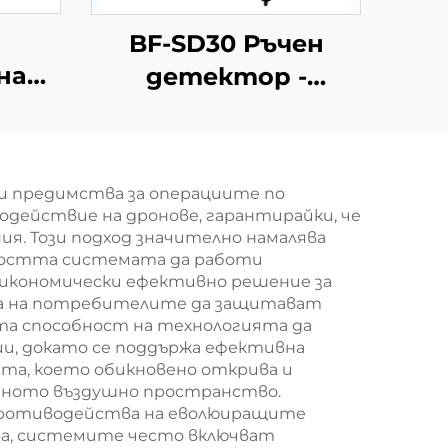
BF-SD30 Ръчен
на
детектор -
ство
Комплектна
е
версия
 и
и предимства за операциите по
действие на дронове, гарантирайки, че
ия. Този подход значително намалява
ността системата да работи
 икономически ефективно решение за
ява на потребителите да защитават
та способност на технологията да
и, докато се поддържа ефективна
та, което обикновено открива и
итното въздушно пространство.
е противодейства на еволюиращите
ва, системите често включват