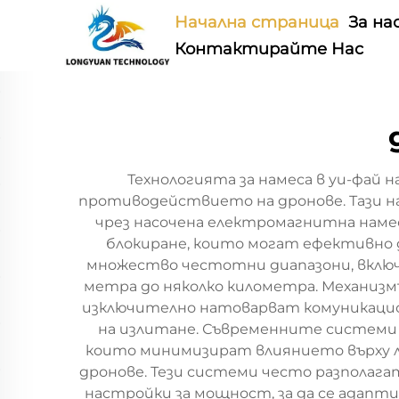
Начална страница
За на
Контактирайте Нас
Технологията за намеса в уи-фай
противодействието на дронове. Тази н
чрез насочена електромагнитна намеса
блокиране, които могат ефективно 
множество честотни диапазони, включи
метра до няколко километра. Механизм
изключително натоварват комуникационн
на излитане. Съвременните системи 
които минимизират влиянието върху л
дронове. Тези системи често разполагат
настройки за мощност, за да се адапти