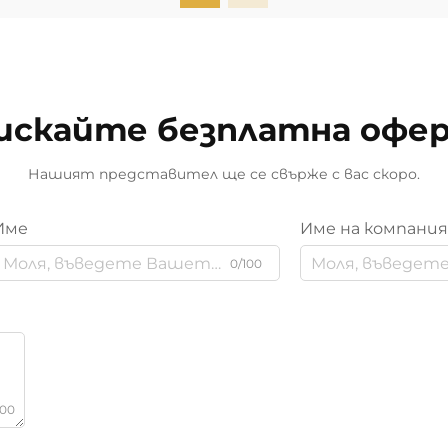
искайте безплатна офе
Нашият представител ще се свърже с вас скоро.
Име
Име на компани
0/100
000