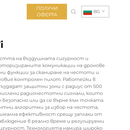
ПОЛУЧИ
BG
ОФЕРТА
i
ластта на въздушната сигурност и
еоторизираните комуникации на дронове
ани функции за сканиране на честоти и
говия контролен пилот. Работейки в
създадат защитни зони с радиус от 500
зчислени радиочестотни сигнали, които
 безопасно или да се върне към точката
нтни алгоритми за избор на честота,
симална ефективност срещу заплахи от
наблюдение в реално време и регулируеми
 сигурност. Технологията намира широко