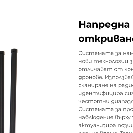
Напредна 
откриван
Системата за наме
нови технологии з
отличават от ко
дронове. Използва
сканиране на рад
идентифицира сиг
честотни диапазо
Системата за про
наблюдение върху
актуализира пози