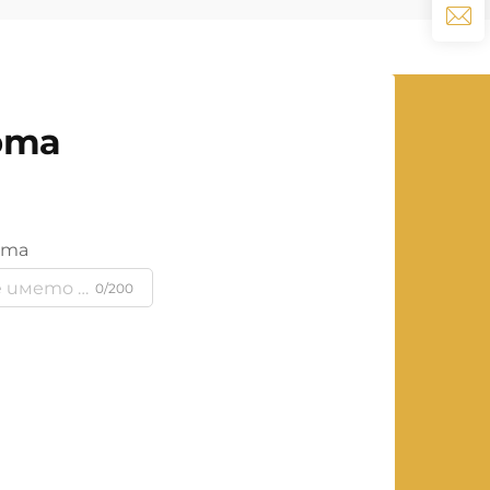
рта
ята
0/200