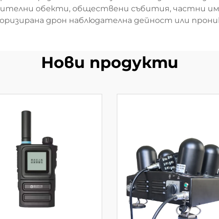
вителни обекти, обществени събития, частни и
оризирана дрон наблюдателна дейност или проник
Нови продукти