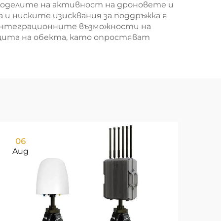
моделите на активност на дроновете и
и ниските изисквания за поддръжка я
, интеграционните възможности на
ита на обекта, като опростяват
06
0
Aug
Au