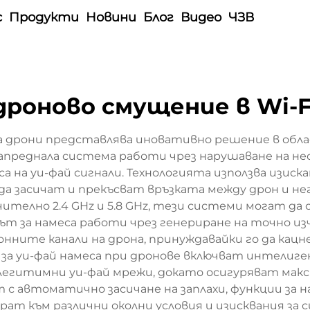
с
Продукти
Новини
Блог
Видео
ЧЗВ
дроново смущение в Wi-F
 на дрони представлява иновативно решение в об
апреднала система работи чрез нарушаване на н
 на уи-фай сигнали. Технологията използва изиск
да засичат и прекъсват връзката между дрон и не
телно 2.4 GHz и 5.8 GHz, тези системи могат да 
ът за намеса работи чрез генериране на точно и
ите канали на дрона, принуждавайки го да кацне
за уи-фай намеса при дронове включват интелиге
егитимни уи-фай мрежи, докато осигуряват мак
 с автоматично засичане на заплахи, функции за 
рат към различни околни условия и изисквания за