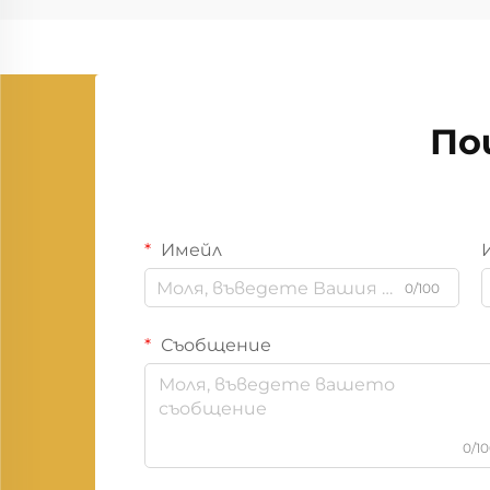
По
Имейл
0/100
Съобщение
0/1