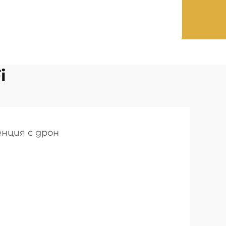
i
нция с дрон