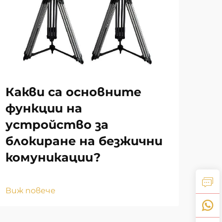
Ка
Какви са основните
пи
функции на
БП
устройство за
блокиране на безжични
Виж
комуникации?
Виж повече