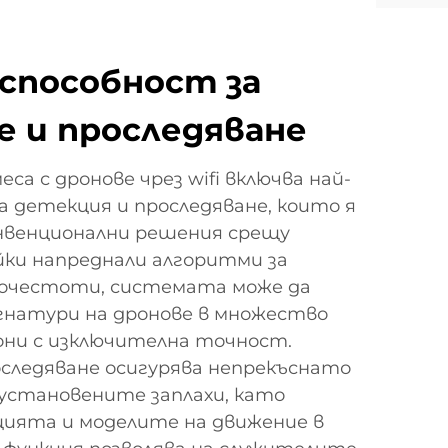
способност за
е и проследяване
са с дронове чрез wifi включва най-
а детекция и проследяване, които я
нвенционални решения срещу
йки напреднали алгоритми за
иочестоти, системата може да
натури на дронове в множество
ни с изключителна точност.
следяване осигурява непрекъснато
 установените заплахи, като
цията и моделите на движение в