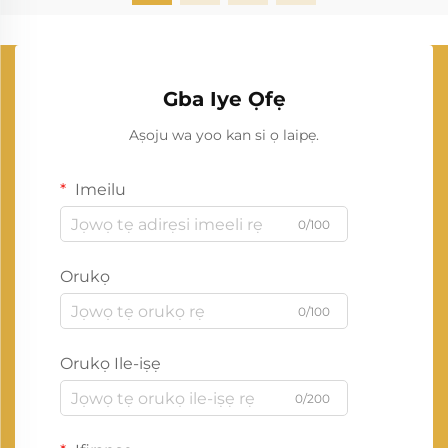
Gba Iye Ọfẹ
Aṣoju wa yoo kan si ọ laipẹ.
Imeilu
0/100
Orukọ
0/100
Orukọ Ile-iṣẹ
0/200