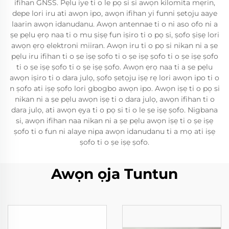
ifihan GNSS. Pẹlu iye ti o le pọ si si awọn kilomita mẹrin,
depe lori iru ati awọn ipo, awọn ifihan yi funni ṣetọju aaye
laarin awọn idanudanu. Awọn antennae ti o ni aso ofo ni a
ṣe pẹlu ẹrọ naa ti o mu ṣiṣẹ fun iṣiro ti o pọ si, ṣofo ṣiṣẹ lori
awọn ẹrọ elektroni miiran. Awọn iru ti o pọ si nikan ni a ṣe
pẹlu iru ifihan ti o ṣe iṣẹ ṣofo ti o ṣe iṣẹ ṣofo ti o ṣe iṣẹ ṣofo
ti o ṣe iṣẹ ṣofo ti o ṣe iṣẹ ṣofo. Awọn ẹrọ naa ti a ṣe pẹlu
awọn iṣiro ti o dara julọ, ṣofo ṣetọju iṣẹ rẹ lori awọn ipo ti o
n ṣofo ati iṣẹ ṣofo lori gbogbo awọn ipo. Awọn iṣẹ ti o pọ si
nikan ni a ṣe pẹlu awọn iṣẹ ti o dara julọ, awọn ifihan ti o
dara julọ, ati awọn ẹya ti o pọ si ti o le ṣe iṣẹ ṣofo. Nigbana
si, awọn ifihan naa nikan ni a ṣe pẹlu awọn iṣẹ ti o ṣe iṣẹ
ṣofo ti o fun ni alaye nipa awọn idanudanu ti a mọ ati iṣẹ
ṣofo ti o ṣe iṣẹ ṣofo.
Awọn ọja Tuntun