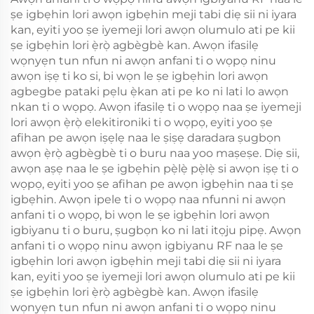
ṣe igbẹhin lori awọn igbẹhin meji tabi diẹ sii ni iyara
kan, eyiti yoo ṣe iyemeji lori awọn olumulo ati pe kii
ṣe igbẹhin lori ẹ̀rọ̀ agbègbè kan. Awọn ifasilẹ
wọnyẹn tun nfun ni awọn anfani ti o wọpọ ninu
awọn iṣẹ ti ko si, bi wọn le ṣe igbẹhin lori awọn
agbegbe pataki pẹlu ẹ̀kan ati pe ko ni lati lo awọn
nkan ti o wọpọ. Awọn ifasilẹ ti o wọpọ naa ṣe iyemeji
lori awọn ẹ̀rọ̀ elekitironiki ti o wọpọ, eyiti yoo ṣe
afihan pe awọn iṣẹlẹ naa le ṣiṣẹ daradara ṣugbọn
awọn ẹ̀rọ̀ agbègbè ti o buru naa yoo maṣeṣe. Diẹ sii,
awọn aṣẹ naa le ṣe igbẹhin pẹ̀lẹ̀ pẹ̀lẹ̀ si awọn iṣẹ ti o
wọpọ, eyiti yoo ṣe afihan pe awọn igbẹhin naa ti ṣe
igbẹhin. Awọn ipele ti o wọpọ naa nfunni ni awọn
anfani ti o wọpọ, bi wọn le ṣe igbẹhin lori awọn
igbiyanu ti o buru, ṣugbọn ko ni lati itọju pipẹ. Awọn
anfani ti o wọpọ ninu awọn igbiyanu RF naa le ṣe
igbẹhin lori awọn igbẹhin meji tabi diẹ sii ni iyara
kan, eyiti yoo ṣe iyemeji lori awọn olumulo ati pe kii
ṣe igbẹhin lori ẹ̀rọ̀ agbègbè kan. Awọn ifasilẹ
wọnyẹn tun nfun ni awọn anfani ti o wọpọ ninu