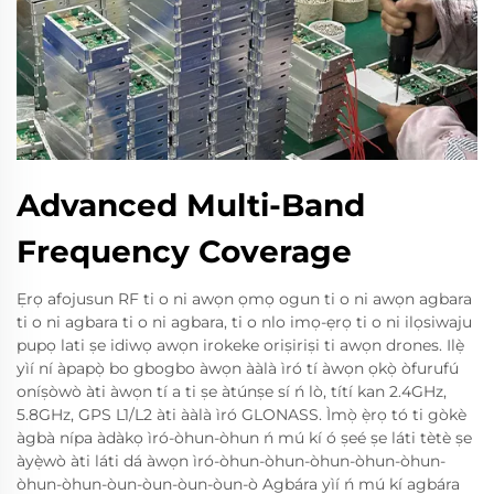
Advanced Multi-Band
Frequency Coverage
Ẹrọ afojusun RF ti o ni awọn ọmọ ogun ti o ni awọn agbara
ti o ni agbara ti o ni agbara, ti o nlo imọ-ẹrọ ti o ni ilọsiwaju
pupọ lati ṣe idiwọ awọn irokeke oriṣiriṣi ti awọn drones. Ilẹ̀
yìí ní àpapọ̀ bo gbogbo àwọn ààlà ìró tí àwọn ọkọ̀ òfurufú
oníṣòwò àti àwọn tí a ti ṣe àtúnṣe sí ń lò, títí kan 2.4GHz,
5.8GHz, GPS L1/L2 àti ààlà ìró GLONASS. Ìmọ̀ ẹ̀rọ tó ti gòkè
àgbà nípa àdàkọ ìró-òhun-òhun ń mú kí ó ṣeé ṣe láti tètè ṣe
àyẹ̀wò àti láti dá àwọn ìró-òhun-òhun-òhun-òhun-òhun-
òhun-òhun-òun-òun-òun-òun-ò Agbára yìí ń mú kí agbára