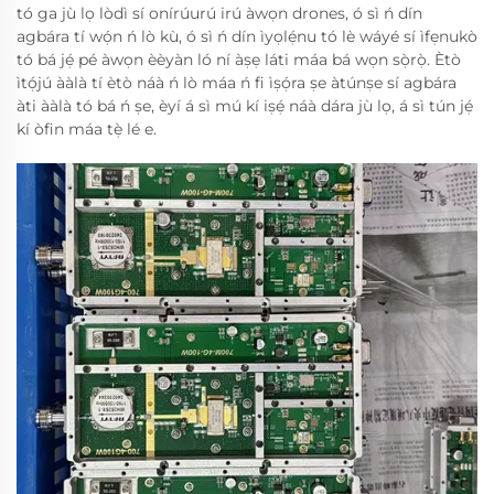
tó ga jù lọ lòdì sí onírúurú irú àwọn drones, ó sì ń dín
agbára tí wọ́n ń lò kù, ó sì ń dín ìyọlẹ́nu tó lè wáyé sí ìfẹnukò
tó bá jẹ́ pé àwọn èèyàn ló ní àṣẹ láti máa bá wọn sọ̀rọ̀. Ètò
ìtọ́jú ààlà tí ètò náà ń lò máa ń fi ìṣọ́ra ṣe àtúnṣe sí agbára
àti ààlà tó bá ń ṣe, èyí á sì mú kí iṣẹ́ náà dára jù lọ, á sì tún jẹ́
kí òfin máa tẹ̀ lé e.