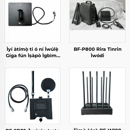
Ìyí àtímọ̀ tí ó ní Ìwúlẹ̀
BF-P800 Rira Tìnrin
Gíga fún Ìṣàpò Ìgbìmọ̀
Ìwódi
Ìdádìí Rẹ̀ẹ̀sì RF Tí kò
lèe jẹ́ UAV