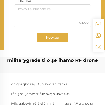
Ifiranṣẹ
0/1000
Fọwọsi
militarygrade ti o ṣe ihamo RF drone
onigbagbọ̀ rẹ̀yìí fún àwòrán ifẹ́rọ̀ sí
rf signal jammer fun awọn uavs uav
ìyílù agbèyìn rẹ̀fà ẹ̀fún nílá
ge si RF ti o pọ si