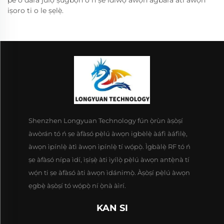
pe o dara julọ ṣùgbọ́n o n ṣe idiwọ awọn agbara ati awọn
iṣoro ti o le ṣẹlẹ̀.
Shenzhen Longyuan Technology fún ọ̀rùn àṣòṣí
àwòrán tó ń ṣe àfàsó pẹ̀lú àwọn igbèlẹ̀ àáfì àáfìlẹ̀,
àwọn ìpínlẹ̀ àtì àwọn ìpínlẹ̀ tí wọ́pọ̀. Ìgbàlẹ̀ RF tó ń
ṣe àfàsó nípa ìdí, ìṣíṣẹ̀ àti ìyílọ̀ pẹ̀lú àwọn antẹ̀nà tí
wọ́n ti ṣe àfàsó àti àwọn ìdánimọ̀. Àṣòṣí pẹ̀lú àwọn
ẹgbẹ̀ àṣòṣí tó wọ́pọ̀ ní ọ̀nà àìrí.
KAN SI