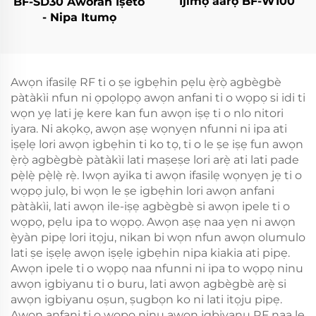
Ìjìmọ̀ ààrọ̀ BF-W100
BF-SD30 Àwòrán Iṣeto
- Nipa Itumọ
Awọn ifasilẹ RF ti o ṣe igbẹhin pẹlu ẹ̀rọ̀ agbègbè
pàtàkìi nfun ni ọpọlọpọ awọn anfani ti o wọpọ si idi ti
wọn yẹ lati jẹ kere kan fun awọn iṣẹ ti o nlo nitori
iyara. Ni akọkọ, awọn aṣẹ wọnyẹn nfunni ni ipa ati
iṣẹlẹ lori awọn igbẹhin ti ko tọ, ti o le ṣe iṣẹ fun awọn
ẹ̀rọ̀ agbègbè pàtàkìi lati maṣeṣe lori arẹ̀ ati lati pade
pẹ̀lẹ̀ pẹ̀lẹ̀ rẹ̀. Iwọn ayika ti awọn ifasilẹ wọnyẹn jẹ ti o
wọpọ julọ, bi wọn le ṣe igbẹhin lori awọn anfani
pàtàkìi, lati awọn ile-iṣẹ agbègbè si awọn ipele ti o
wọpọ, pẹlu ipa to wọpọ. Awọn aṣẹ naa yẹn ni awọn
ẹ̀yàn pipẹ lori itọju, nikan bi wọn nfun awọn olumulo
lati ṣe iṣẹlẹ awọn iṣẹlẹ igbẹhin nipa kiakia ati pipẹ.
Awọn ipele ti o wọpọ naa nfunni ni ipa to wọpọ ninu
awọn igbiyanu ti o buru, lati awọn agbègbè arẹ̀ si
awọn igbiyanu oṣun, ṣugbọn ko ni lati itọju pipẹ.
Awọn anfani ti o wọpọ ninu awọn igbiyanu RF naa le