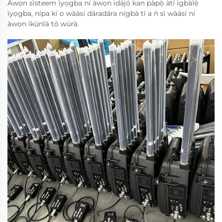
Àwọn sìsteem ìyọgba ní àwọn ìdájọ́ kan pàpọ̀ àti ìgbàlẹ̀
ìyọgba, nípa kí o wàásí dáradára nígbà tí a ń sì wàásí ní
àwọn ìkùnlà tó wúrà.