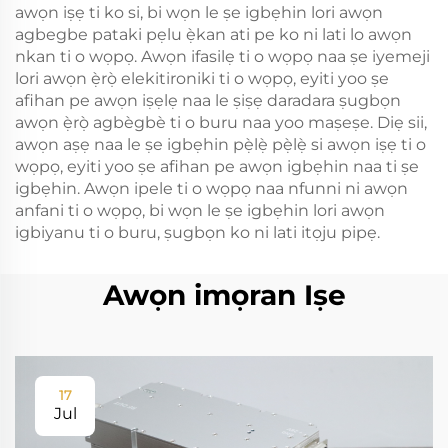
awọn iṣẹ ti ko si, bi wọn le ṣe igbẹhin lori awọn
agbegbe pataki pẹlu ẹ̀kan ati pe ko ni lati lo awọn
nkan ti o wọpọ. Awọn ifasilẹ ti o wọpọ naa ṣe iyemeji
lori awọn ẹ̀rọ̀ elekitironiki ti o wọpọ, eyiti yoo ṣe
afihan pe awọn iṣẹlẹ naa le ṣiṣẹ daradara ṣugbọn
awọn ẹ̀rọ̀ agbègbè ti o buru naa yoo maṣeṣe. Diẹ sii,
awọn aṣẹ naa le ṣe igbẹhin pẹ̀lẹ̀ pẹ̀lẹ̀ si awọn iṣẹ ti o
wọpọ, eyiti yoo ṣe afihan pe awọn igbẹhin naa ti ṣe
igbẹhin. Awọn ipele ti o wọpọ naa nfunni ni awọn
anfani ti o wọpọ, bi wọn le ṣe igbẹhin lori awọn
igbiyanu ti o buru, ṣugbọn ko ni lati itọju pipẹ.
Awọn imọran Iṣe
17
Jul