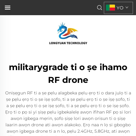
YO
militarygrade ti o ṣe ihamo
RF drone
Oniṣẹgun RF ti a ṣe pẹlu alagbeka pẹlu ẹrọ ti o dara julọ ti a
ṣe pẹlu ẹrọ ti o ṣe iṣẹ ṣofo, ti a ṣe pẹlu ẹrọ ti o ṣe iṣẹ ṣofo, ti
a ṣe pẹlu ẹrọ ti o ṣe iṣẹ ṣofo, ti a ṣe pẹlu ẹrọ ti o ṣe iṣẹ ṣofo.
Ẹrọ ti o pọ si yi ṣiṣẹ pẹlu igbekalelẹ awọn ifihan RF pọ si lori
awọn igbega mẹrin, ṣofo ṣiṣẹ lori awọn orisun ti o ṣiṣẹ
laarin awọn drone ati awọn alakoko. Ẹrọ naa n lọ si gbogbo
awọn igbega drone ti a n lo, pẹlu 2.4GHz, 5.8GHz, ati awọn