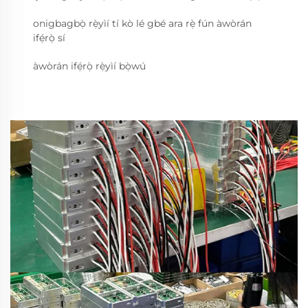
onigbagbọ̀ rẹ̀yìí tí kò lé gbé ara rẹ̀ fún àwòrán
ifẹ́rọ̀ sí
àwòrán ifẹ́rọ̀ rẹ̀yìí bọ̀wú