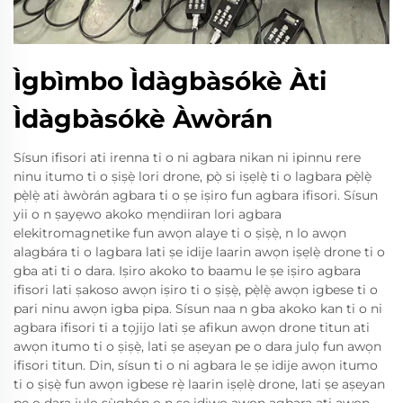
Ìgbìmbo Ìdàgbàsókè Àti
Ìdàgbàsókè Àwòrán
Sísun ifisori ati irenna ti o ni agbara nikan ni ipinnu rere
ninu itumo ti o ṣiṣẹ̀ lori drone, pọ̀ si iṣẹlẹ̀ ti o lagbara pẹ̀lẹ̀
pẹ̀lẹ̀ ati àwòrán agbara ti o ṣe iṣiro fun agbara ifisori. Sísun
yii o n ṣayẹwo akoko mẹndiiran lori agbara
elekitromagnetike fun awọn alaye ti o ṣiṣẹ̀, n lo awọn
alagbára ti o lagbara lati ṣe idije laarin awọn iṣẹlẹ̀ drone ti o
gba ati ti o dara. Iṣiro akoko to baamu le ṣe iṣiro agbara
ifisori lati ṣakoso awọn iṣiro ti o ṣiṣẹ̀, pẹ̀lẹ̀ awọn igbese ti o
pari ninu awọn igba pipa. Sísun naa n gba akoko kan ti o ni
agbara ifisori ti a tọjijo lati ṣe afikun awọn drone titun ati
awọn itumo ti o ṣiṣẹ̀, lati ṣe aṣeyan pe o dara julọ fun awọn
ifisori titun. Din, sísun ti o ni agbara le ṣe idije awọn itumo
ti o ṣiṣẹ̀ fun awọn igbese rẹ̀ laarin iṣẹlẹ̀ drone, lati ṣe aṣeyan