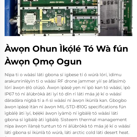
Àwọn Ohun Ìkọ́lé Tó Wà fún
Àwọn Ọmọ Ogun
Nípa ti o wàásí láti gbona sí igbese tí ó wúrà lórí, ìdímu
arakunrinlẹ̀yìn ti o wàásí RF drone jammer yìí ṣe àfàsímọ̀
lórí àwọn ẹ̀lò olúṣò. Àwọn ìpàsẹ̀ yẹn ní ìpò kan tó wàásí, ìpò
IP67 tó ní àlùbròkà àti ìyí tó dín rí láti máa jẹ́ kí o wàásí
dáradára nígbà tí a ń sì wàásí ní àwọn ìkùnlà kan. Gbogbo
àwọn ìpàsẹ̀ ìtàn ní àwọn MIL-STD-810G specifications fún
ìgbàlẹ̀ àti ìyí, bẹ́ẹ̀kì àwọn ìyàmọ̀ ní ìgbàlẹ̀ tó wàásí láti
gbona sí ìgbàlẹ̀ àti ìgbàlẹ̀. Sìsteem thermal management
nípa àwọn ìlànṣẹ̀ tuntun tó ní àlùbròkà tó máa jẹ́ kí o wàásí
láti gbona sí ìkùnlà tó wúrà, láti arctic cold láti desert heat.