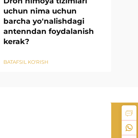
Dron himoya tizimlari
qu
uchun nima uchun
UA
barcha yo'nalishdagi
o'c
antenndan foydalanish
kerak?
BATA
BATAFSIL KO'RISH