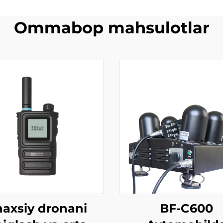
Ommabop mahsulotlar
haxsiy dronani
BF-C600