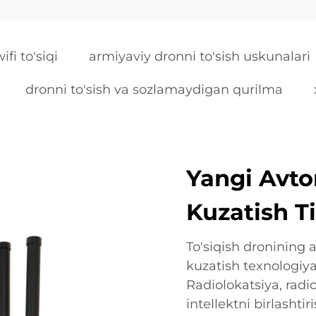
ifi to'siqi
armiyaviy dronni to'sish uskunalari
dronni to'sish va sozlamaydigan qurilma
Yangi Avto
Kuzatish T
To'siqish dronining 
kuzatish texnologiya
Radiolokatsiya, radi
intellektni birlashtir