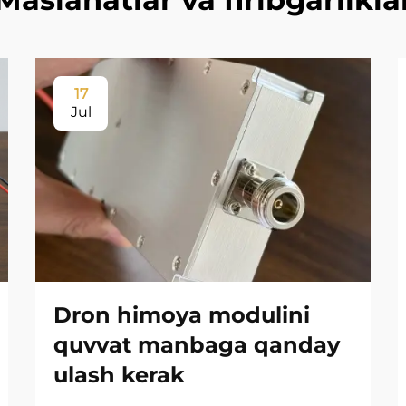
17
Jul
Dron himoya modulini
quvvat manbaga qanday
ulash kerak