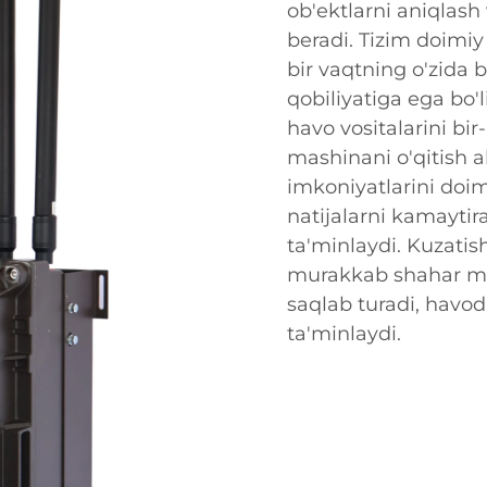
ob'ektlarni aniqlash 
beradi. Tizim doimiy
bir vaqtning o'zida 
qobiliyatiga ega bo'
havo vositalarini bi
mashinani o'qitish al
imkoniyatlarini doim
natijalarni kamaytir
ta'minlaydi. Kuzatish
murakkab shahar m
saqlab turadi, havo
ta'minlaydi.