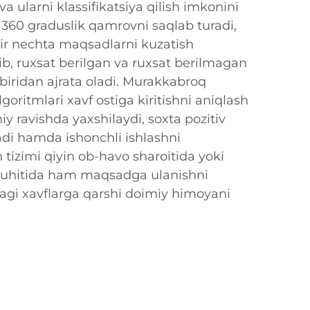
va ularni klassifikatsiya qilish imkonini
 360 graduslik qamrovni saqlab turadi,
bir nechta maqsadlarni kuzatish
lib, ruxsat berilgan va ruxsat berilmagan
r-biridan ajrata oladi. Murakkabroq
goritmlari xavf ostiga kiritishni aniqlash
iy ravishda yaxshilaydi, soxta pozitiv
adi hamda ishonchli ishlashni
 tizimi qiyin ob-havo sharoitida yoki
uhitida ham maqsadga ulanishni
dagi xavflarga qarshi doimiy himoyani