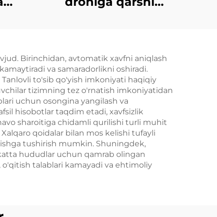
a
droniga qarshi
i-FPV
qurilma
rshi
avjud. Birinchidan, avtomatik xavfni aniqlash
 kamaytiradi va samaradorlikni oshiradi.
 Tanlovli to'sib qo'yish imkoniyati haqiqiy
uvchilar tizimning tez o'rnatish imkoniyatidan
lablari uchun osongina yangilash va
fsil hisobotlar taqdim etadi, xavfsizlik
vo sharoitiga chidamli qurilishi turli muhit
 Xalqaro qoidalar bilan mos kelishi tufayli
n ishga tushirish mumkin. Shuningdek,
i, katta hududlar uchun qamrab olingan
, o'qitish talablari kamayadi va ehtimoliy
r