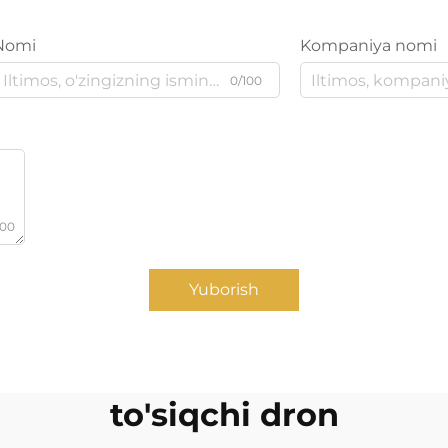
Nomi
Kompaniya nomi
0/100
000
Yuborish
to'siqchi dron