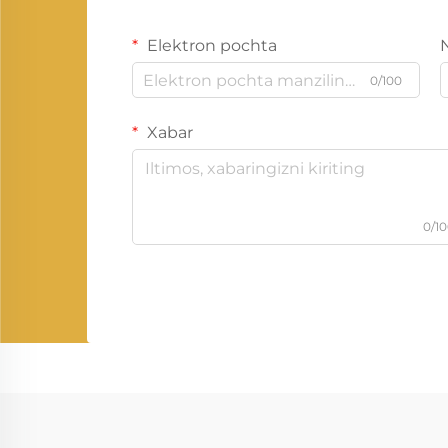
Elektron pochta
0/100
Xabar
0/1