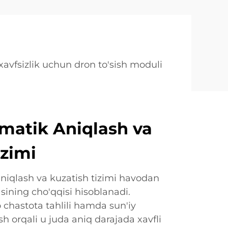
xavfsizlik uchun dron to'sish moduli
matik Aniqlash va
izimi
aniqlash va kuzatish tizimi havodan
sining cho'qqisi hisoblanadi.
o chastota tahlili hamda sun'iy
ish orqali u juda aniq darajada xavfli