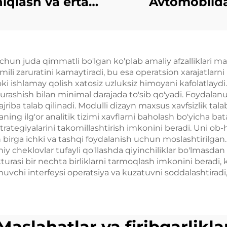
iqlash va erta
Avtomobild
lantirish asbobi
o'rnatilgan Ant
va dronega qa
jihoz
uchun juda qimmatli bo'lgan ko'plab amaliy afzalliklari m
li zaruratini kamaytiradi, bu esa operatsion xarajatlarni
oki ishlamay qolish xatosiz uzluksiz himoyani kafolatlaydi.
kurashish bilan minimal darajada to'sib qo'yadi. Foydalan
ajriba talab qilinadi. Modulli dizayn maxsus xavfsizlik ta
ing ilg'or analitik tizimi xavflarni baholash bo'yicha bata
tegiyalarini takomillashtirish imkonini beradi. Uni ob-ha
n birga ichki va tashqi foydalanish uchun moslashtirilgan.
 cheklovlar tufayli qo'llashda qiyinchiliklar bo'lmasda
kturasi bir nechta birliklarni tarmoqlash imkonini berad
lanuvchi interfeysi operatsiya va kuzatuvni soddalashtiradi
Maslahatlar va firibgarlikla