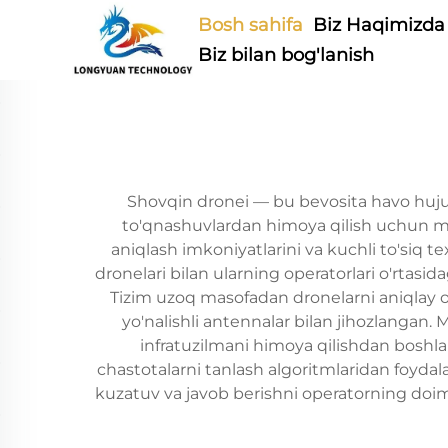
Bosh sahifa
Biz Haqimizda
Biz bilan bog'lanish
Shovqin dronei — bu bevosita havo hujuml
to'qnashuvlardan himoya qilish uchun mo'
aniqlash imkoniyatlarini va kuchli to'siq 
dronelari bilan ularning operatorlari o'rtasid
Tizim uzoq masofadan dronelarni aniqlay 
yo'nalishli antennalar bilan jihozlangan. 
infratuzilmani himoya qilishdan boshlab
chastotalarni tanlash algoritmlaridan foyda
kuzatuv va javob berishni operatorning doimi