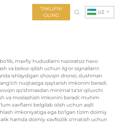
TAKLIFNI
UZ
OLING
bo'lib, maxfiy hududlarni nazoratsiz havo
 va bekor qilish uchun ilg'or signallarni
nlarida ishlaydigan shovqin dronei, dushman
shlang'ich nuqtasiga qaytarish imkonini beradi.
ovqin qo'shmasdan minimal ta'sir qiluvchi
tirish va moslashish imkonini beradi: muhim
lum xavflarni belgilab olish uchun aqlli
shlash imkoniyatiga ega bo'lgan tizim doimiy
halik hamda doimiy xavfsizlik o'rnatish uchun