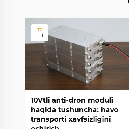
17
Jul
10Vtli anti-dron moduli
haqida tushuncha: havo
transporti xavfsizligini
oshirish