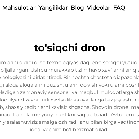
Mahsulotlar
Yangiliklar
Blog
Videolar
FAQ
to'siqchi dron
arini oldini olish texnologiyasidagi eng so'nggi yutuq 
ljallangan. Ushbu murakkab tizim havo xavflarini aniqlash
texnologiyasini birlashtiradi. Bir nechta chastota diapazo
agi aloqa aloqalarini buzish, ularni qo'yish yoki ularni bo
oladigan zamonaviy sensorlar va maqbul muloqotlarga sh
Modulyar dizayni turli xavfsizlik vaziyatlariga tez joylash
, shaxsiy tadbirlarni xavfsizlshgacha. Shovqin dronei ma'
lanadi hamda me'yoriy moslikni saqlab turadi. Avtonom i
y aralashuvisiz amalga oshiradi, shu bilan birga vaqtinc
ideal yechim bo'lib xizmat qiladi.