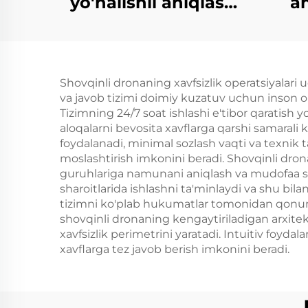
yo'nalishli aniqlash
an
uchun yuqori
ogoh
kuchlanishli
antenma tizimi Anti-
Shovqinli dronaning xavfsizlik operatsiyalari 
UAV RF radio
va javob tizimi doimiy kuzatuv uchun inson omi
to'siqlari Samarali
Tizimning 24/7 soat ishlashi e'tibor qaratish y
aloqalarni bevosita xavflarga qarshi samarali 
chastotali ekran UAV
foydalanadi, minimal sozlash vaqti va texnik t
signallari
moslashtirish imkonini beradi. Shovqinli dronan
guruhlariga namunani aniqlash va mudofaa stra
sharoitlarida ishlashni ta'minlaydi va shu bila
tizimni ko'plab hukumatlar tomonidan qonuniy
shovqinli dronaning kengaytiriladigan arxite
xavfsizlik perimetrini yaratadi. Intuitiv foyda
xavflarga tez javob berish imkonini beradi.