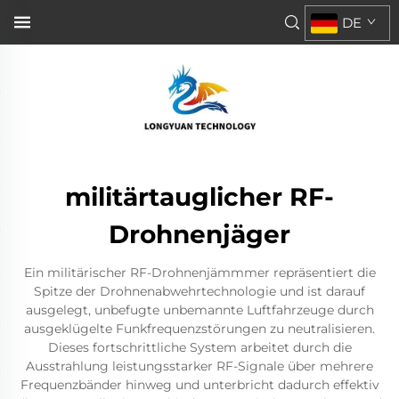
DE
militärtauglicher RF-
Drohnenjäger
Ein militärischer RF-Drohnenjämmmer repräsentiert die
Spitze der Drohnenabwehrtechnologie und ist darauf
ausgelegt, unbefugte unbemannte Luftfahrzeuge durch
ausgeklügelte Funkfrequenzstörungen zu neutralisieren.
Dieses fortschrittliche System arbeitet durch die
Ausstrahlung leistungsstarker RF-Signale über mehrere
Frequenzbänder hinweg und unterbricht dadurch effektiv