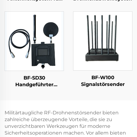
Langstrecken-
Richtdetektion Anti-
UAV RF-Radio-Störer
Effektive
Frequenzschirmung
UAV-Signale
BF-W100
BF-SD30
Signalstörsender
Handgeführter
Detektor -
Montageversion
Militärtaugliche RF-Drohnenstörsender bieten
zahlreiche überzeugende Vorteile, die sie zu
unverzichtbaren Werkzeugen für moderne
Sicherheitsoperationen machen. Vor allem bieten