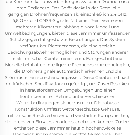
die Kommunikationsverbindungen zwischen Drohnen und
ihren Bedienern. Das Gerät deckt in der Regel alle
gängigen Drohnenfrequenzen ab, einschließlich 2,4 GHz,
5,8 GHz und GNSS-Signale. Mit einer Reichweite von
mehreren Kilometern, abhängig vom Modell und
Umweltbedingungen, bieten diese Jämmmer umfassenden
Schutz gegen luftgestützte Bedrohungen. Das System
verfügt über Richtantennen, die eine gezielte
Bedrohungsabwehr ermöglichen und Störungen anderer
elektronischer Geräte minimieren. Fortgeschrittene
Modelle beinhalten intelligente Frequenzscantechnologien,
die Drohnensignale automatisch erkennen und die
Störmuster entsprechend anpassen. Diese Geräte sind nach
militärischen Spezifikationen gefertigt, um Zuverlässigkeit
in herausfordernden Umgebungen und einen
kontinuierlichen Betrieb unter verschiedenen
Wetterbedingungen sicherzustellen. Die robuste
Konstruktion umfasst wettergeschützte Gehäuse,
militärische Steckverbinder und verstärkte Komponenten,
die intensiven Einsatzszenarien standhalten können. Zudem
enthalten diese Jämmmer häufig hochentwickelte
Überwachungssysteme, die Echtzeit-Feedback über