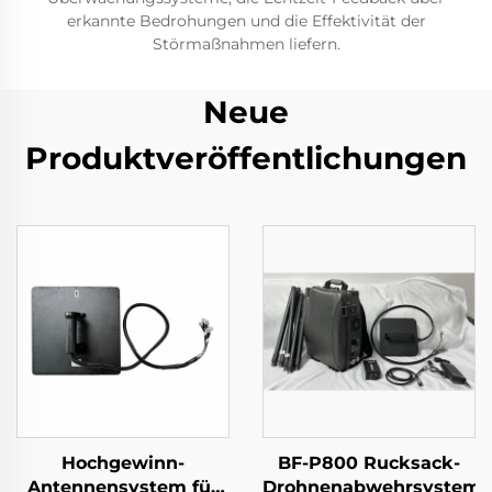
erkannte Bedrohungen und die Effektivität der
Störmaßnahmen liefern.
Neue
Produktveröffentlichungen
Hochgewinn-
BF-P800 Rucksack-
Antennensystem für
Drohnenabwehrsystem