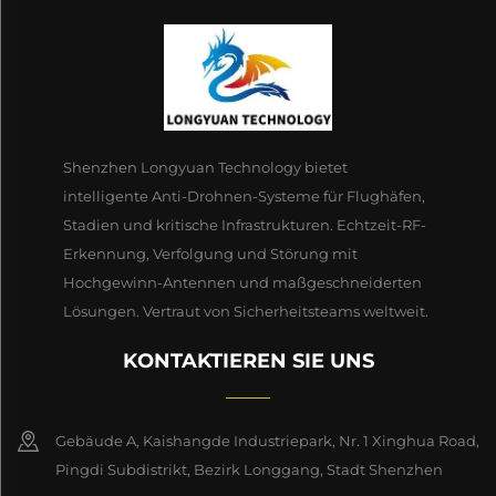
Shenzhen Longyuan Technology bietet
intelligente Anti-Drohnen-Systeme für Flughäfen,
Stadien und kritische Infrastrukturen. Echtzeit-RF-
Erkennung, Verfolgung und Störung mit
Hochgewinn-Antennen und maßgeschneiderten
Lösungen. Vertraut von Sicherheitsteams weltweit.
KONTAKTIEREN SIE UNS
Gebäude A, Kaishangde Industriepark, Nr. 1 Xinghua Road,
Pingdi Subdistrikt, Bezirk Longgang, Stadt Shenzhen