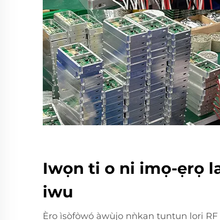
Iwọn ti o ni imọ-ẹrọ l
iwu
Ẹ̀rọ ìṣòfọ̀wọ́ àwùjọ nǹkan tuntun lori R