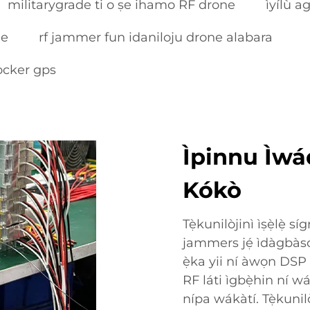
militarygrade ti o ṣe ihamo RF drone
ìyílù ag
ne
rf jammer fun idaniloju drone alabara
locker gps
Ìpinnu Ìwád
Kókò
Tẹ̀kunilòjinì ìṣẹ̀lẹ̀ 
jammers jẹ́ ìdàgbàs
ẹ̀ka yii ní àwọn DSP m
RF láti ìgbẹ̀hin ní w
nípa wákàtí. Tẹ̀kunilò