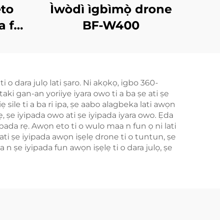
eto
Ìwòdì ìgbìmọ̀ drone
a fun
BF-W400
o dara julọ lati ṣaro. Ni akọkọ, igbo 360-
taki gan-an yoriiye iyara owo ti a ba ṣe ati ṣe
 sile ti a ba ri ipa, ṣe aabo alagbeka lati awọn
fẹ, ṣe iyipada owo ati ṣe iyipada iyara owo. Ẹda
iyipada rẹ. Awọn eto ti o wulo maa n fun ọ ni lati
lati ṣe iyipada awọn iṣẹlẹ drone ti o tuntun, ṣe
 n ṣe iyipada fun awọn iṣẹlẹ ti o dara julọ, ṣe