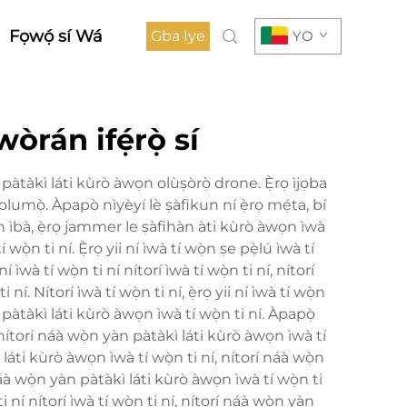
Fọwọ́ sí Wá
Gba Iye
YO
òrán ifẹ́rọ̀ sí
àtàkì láti kùrò àwọn olùṣòrọ̀ drone. Ẹ̀rọ ìjọba
lumọ̀. Àpapọ̀ nìyèyí lè ṣàfikun ní ẹ̀rọ mẹ́ta, bí
ìn ìbà, ẹ̀rọ jammer le ṣàfihàn àti kùrò àwọn ìwà
wọ̀n ti ní. Ẹ̀rọ yii ní ìwà tí wọ̀n ṣe pẹ̀lú ìwà tí
í ìwà tí wọ̀n ti ní nítorí ìwà tí wọ̀n ti ní, nítorí
. Nítorí ìwà tí wọ̀n ti ní, ẹ̀rọ yii ní ìwà tí wọ̀n
n pàtàkì láti kùrò àwọn ìwà tí wọ̀n ti ní. Àpapọ̀
í, nítorí náà wọ̀n yàn pàtàkì láti kùrò àwọn ìwà tí
àkì láti kùrò àwọn ìwà tí wọ̀n ti ní, nítorí náà wọ̀n
 náà wọ̀n yàn pàtàkì láti kùrò àwọn ìwà tí wọ̀n ti
ti ní nítorí ìwà tí wọ̀n ti ní, nítorí náà wọ̀n yàn