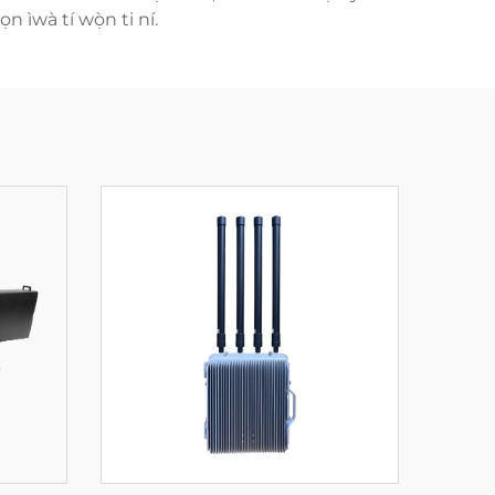
n ìwà tí wọ̀n ti ní.