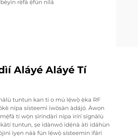
bèyìn rẹ̀fà ẹ̀fún nílá
ìí Aláyé Aláyé Tí
sígnàlù tuntun kan ti o mú lẹ́wọ̀ ẹ̀ka RF
ókè nípa sísteemì ìwòsàn àdájọ́. Àwọn
ẹ́fà tí wọ̀n ṣìríndàrí nípa ìrírí sígnàlù
ákàtí tuntun, ṣe ìdànwó ìdẹ́nà àti ìdáhùn
jinì ìyẹn náà fún lẹ́wọ̀ sísteemin ìfárí