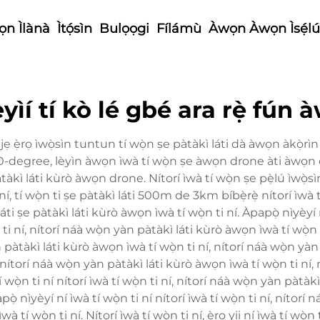
n Ìlànà
Ìtọ́sìn
Bulọọgi
Fílámù
Àwọn Àwọn Ìsẹ́lú
yìí tí kò lé gbé ara rẹ̀ fún àw
rọ ìwọ̀sìn tuntun tí wọ̀n ṣe pàtàkì láti dà àwọn àkọ̀rìn p
 360-degree, lèyìn àwọn ìwà tí wọ̀n ṣe àwọn drone àti àwọn o
tàkì láti kùrò àwọn drone. Nítorí ìwà tí wọ̀n ṣe pẹ̀lú ìwọ̀s
 ní, tí wọ̀n ti ṣe pàtàkì láti 500m de 3km bíbẹ̀rẹ̀ nítorí ìwà tí 
í láti ṣe pàtàkì láti kùrò àwọn ìwà tí wọ̀n ti ní. Àpapọ̀ nìyèyí n
ní, nítorí náà wọ̀n yàn pàtàkì láti kùrò àwọn ìwà tí wọ̀n ti ní
yàn pàtàkì láti kùrò àwọn ìwà tí wọ̀n ti ní, nítorí náà wọ̀n yà
ní, nítorí náà wọ̀n yàn pàtàkì láti kùrò àwọn ìwà tí wọ̀n ti n
à tí wọ̀n ti ní nítorí ìwà tí wọ̀n ti ní, nítorí náà wọ̀n yàn pàt
ọ̀ nìyèyí ní ìwà tí wọ̀n ti ní nítorí ìwà tí wọ̀n ti ní, nítorí
tí wọ̀n ti ní. Nítorí ìwà tí wọ̀n ti ní, ẹ̀rọ yii ní ìwà tí wọ̀n 