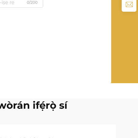
0/200
òrán ifẹ́rọ̀ sí