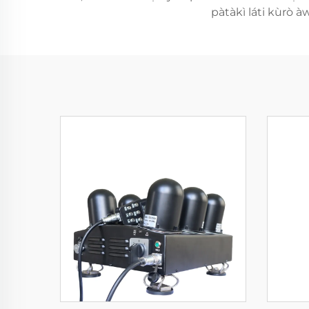
pàtàkì láti kùrò àw