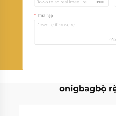
0/100
Ifiranṣẹ
0/1
onigbagbọ̀ rẹ̀