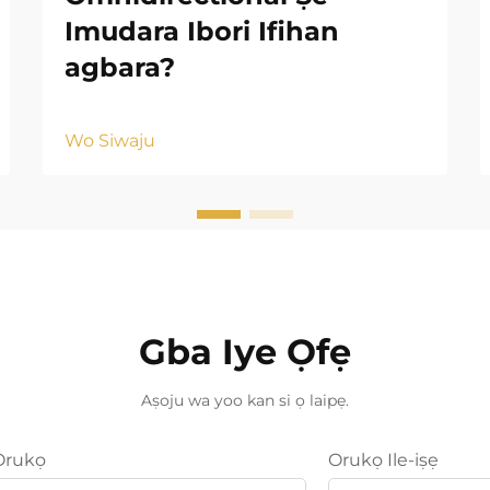
Imudara Ibori Ifihan
agbara?
Wo Siwaju
Gba Iye Ọfẹ
Aṣoju wa yoo kan si ọ laipẹ.
Orukọ
Orukọ Ile-iṣẹ