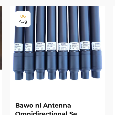
06
Aug
Bawo ni Antenna
Omnidirectional Ṣe