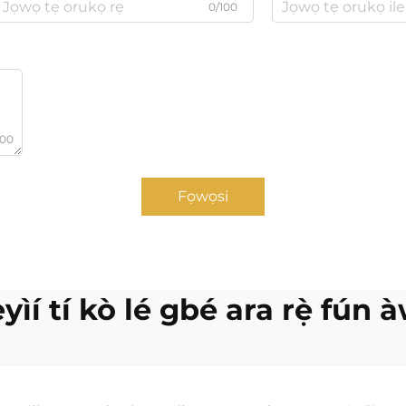
0/100
000
Fọwọsi
yìí tí kò lé gbé ara rẹ̀ fún àw