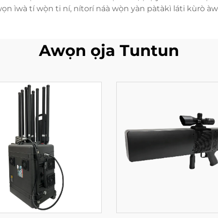
ọn ìwà tí wọ̀n ti ní, nítorí náà wọ̀n yàn pàtàkì láti kùrò àwọ
Awọn ọja Tuntun