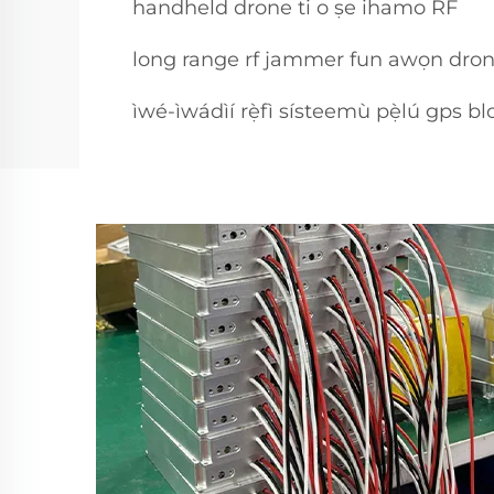
handheld drone ti o ṣe ihamo RF
long range rf jammer fun awọn dro
ìwé-ìwádìí rẹ̀fì sísteemù pẹ̀lú gps b