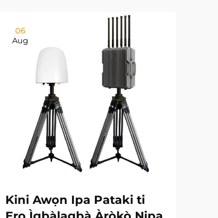
06
0
Aug
Au
Kini Awọn Ipa Pataki ti
Ki
Ẹrọ Ìgbàlagbà Àròkò Nipa
Dr