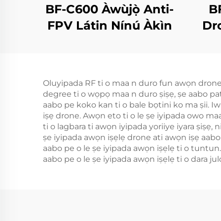
BF-C600 Àwùjọ̀ Anti-
BF
FPV Látin Nínú Àkìn
Dr
Oluyipada RF ti o maa n duro fun awọn drone ni
degree ti o wọpọ maa n duro ṣiṣẹ, ṣe aabo pataki
aabo pe koko kan ti o bale bọtini ko ma ṣii. Iw
iṣẹ drone. Awọn eto ti o le ṣe iyipada owo maa n
ti o lagbara ti awọn iyipada yoriiye iyara ṣiṣẹ, 
ṣe iyipada awọn iṣẹlẹ drone ati awọn iṣẹ aabo f
aabo pe o le ṣe iyipada awọn iṣẹlẹ ti o tuntun.
aabo pe o le ṣe iyipada awọn iṣẹlẹ ti o dara julọ