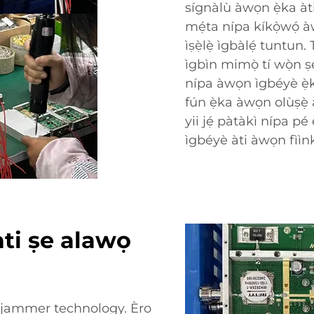
sígnàlù àwọn ẹ̀ka àti
mẹ́ta nípa kíkọ̀wọ́ à
ìṣẹ̀lẹ̀ ìgbàlẹ́ tuntun
ìgbìn mimọ̀ tí wọ̀n ṣe
nípa àwọn ìgbéyè ẹ̀k
fún ẹ̀ka àwọn olùṣẹ̀
yii jẹ́ pàtàkì nípa pé 
ìgbéyè àti àwọn fììn
ati ṣe alawọ
F jammer technology. Ẹ̀rọ