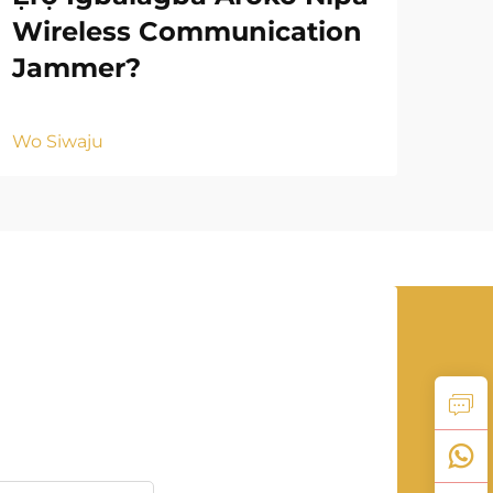
Wireless Communication
Jammer?
Wo S
Wo Siwaju