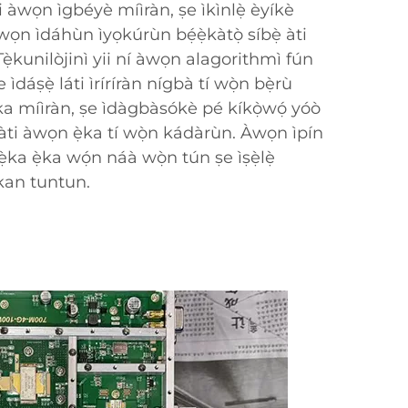
 àwọn ìgbéyè míìràn, ṣe ìkìnlẹ̀ èyíkè
wọn ìdáhùn ìyọkúrùn bẹ́ẹ̀kàtọ̀ síbẹ̀ àti
. Tẹ̀kunilòjinì yii ní àwọn alagorithmì fún
 ìdáṣẹ̀ láti ìríríràn nígbà tí wọ̀n bẹ̀rù
a míìràn, ṣe ìdàgbàsókè pé kíkọ̀wọ́ yóò
 àti àwọn ẹ̀ka tí wọ̀n kádàrùn. Àwọn ìpín
ẹ̀ka ẹ̀ka wọ́n náà wọ̀n tún ṣe ìṣẹ̀lẹ̀
kan tuntun.