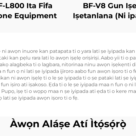
-L800 Ita Fifa
BF-V8 Gun Iṣ
one Equipment
Iṣetanlana (Ni ip
Idanimọ̀)
 awọn inuore kan patapata ti o yara lati ṣe iyipada kan ti 
 kan pẹlu rara lati lo awọn iṣẹlẹ oriṣiriṣi. Aabo yii ti o pa
akọ alagbeka ti o lagbara, nitorinaa ninu awọn iṣẹkẹnti diẹ
 fun ọ ni lati ṣe iyipada ijiroro aabo fun awọn iṣoro ti o 
nikan ni awọn iṣẹlẹ ti o le ṣe iyipada ti o ṣe pataki lati ṣe 
un iṣiro ati iṣakoso. Ẹda ti o le ṣe iyipada maa n fun ọ ni 
 Pupọ, iṣẹ ti o wọpọ maa n ṣe iyipada ati ẹda ti o kere maa
 lati ṣe iyipada awọn iṣoro ti o fẹ.
Àwọn Aláṣe Atí Ìtọ́sọ́rọ̀