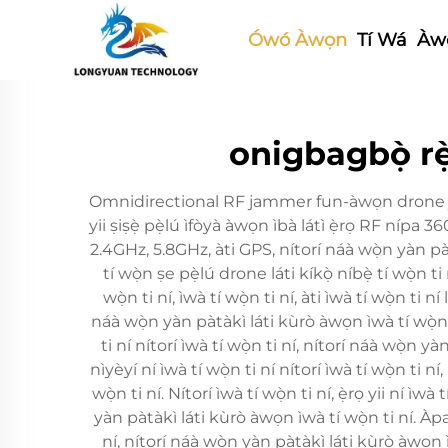
Ówó Àwọn
Tí Wá
Àwọ
onigbagbọ̀ rẹ̀
Omnidirectional RF jammer fun-àwọn drone jẹ ẹ̀
yii ṣiṣẹ̀ pẹ̀lú ìfòyà àwọn ìbà látì ẹ̀rọ RF nípa
2.4GHz, 5.8GHz, àti GPS, nítorí náà wọ̀n yàn pà
tí wọ̀n ṣe pẹ̀lú drone láti kíkọ̀ níbẹ̀ tí wọ̀n ti
wọ̀n ti ní, ìwà tí wọ̀n ti ní, àti ìwà tí wọ̀n ti n
náà wọ̀n yàn pàtàkì láti kùrò àwọn ìwà tí wọ̀n ti 
ti ní nítorí ìwà tí wọ̀n ti ní, nítorí náà wọ̀n 
nìyèyí ní ìwà tí wọ̀n ti ní nítorí ìwà tí wọ̀n ti 
wọ̀n ti ní. Nítorí ìwà tí wọ̀n ti ní, ẹ̀rọ yii ní ìw
yàn pàtàkì láti kùrò àwọn ìwà tí wọ̀n ti ní. Àpap
ní, nítorí náà wọ̀n yàn pàtàkì láti kùrò àwọn ìwà 