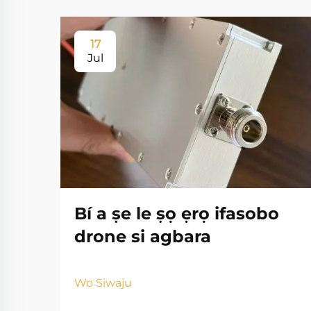
17
Jul
Bí a ṣe le ṣọ ẹrọ ifasobo
drone si agbara
Wo Siwaju