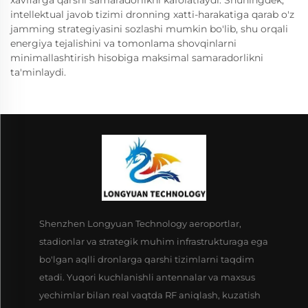
xavflarga qarshi samaradorlikni kafolatlaydi. Shuningdek,
intellektual javob tizimi dronning xatti-harakatiga qarab o'z
jamming strategiyasini sozlashi mumkin bo'lib, shu orqali
energiya tejalishini va tomonlama shovqinlarni
minimallashtirish hisobiga maksimal samaradorlikni
ta'minlaydi.
Shenzhen Longyuan Technology aeroportlar,
stadionlar va strategik muhim infrastrukturaga ega
bo'lgan aqlli dronlarga qarshi tizimlarni taqdim
etadi. Yuqori kuchlanishli antennalar va maxsus
yechimlar bilan real vaqtda RF aniqlash, kuzatish