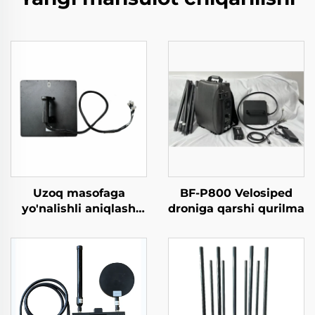
Uzoq masofaga
BF-P800 Velosiped
yo'nalishli aniqlash
droniga qarshi qurilma
uchun yuqori
kuchlanishli antenma
tizimi Anti-UAV RF
radio to'siqlari
Samarali chastotali
ekran UAV signallari