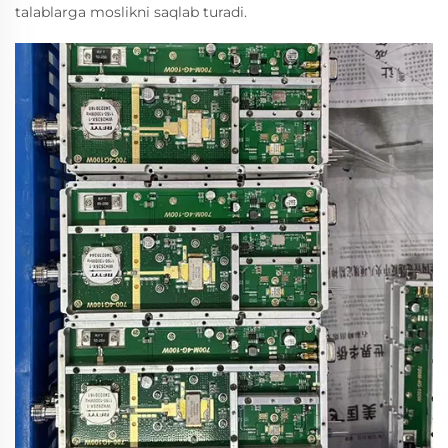
talablarga moslikni saqlab turadi.