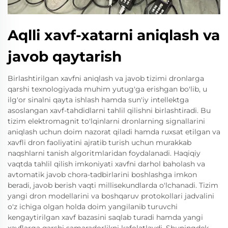
Aqlli xavf-xatarni aniqlash va
javob qaytarish
Birlashtirilgan xavfni aniqlash va javob tizimi dronlarga
qarshi texnologiyada muhim yutug'ga erishgan bo'lib, u
ilg'or sinalni qayta ishlash hamda sun'iy intellektga
asoslangan xavf-tahdidlarni tahlil qilishni birlashtiradi. Bu
tizim elektromagnit to'lqinlarni dronlarning signallarini
aniqlash uchun doim nazorat qiladi hamda ruxsat etilgan va
xavfli dron faoliyatini ajratib turish uchun murakkab
naqshlarni tanish algoritmlaridan foydalanadi. Haqiqiy
vaqtda tahlil qilish imkoniyati xavfni darhol baholash va
avtomatik javob chora-tadbirlarini boshlashga imkon
beradi, javob berish vaqti millisekundlarda o'lchanadi. Tizim
yangi dron modellarini va boshqaruv protokollari jadvalini
o'z ichiga olgan holda doim yangilanib turuvchi
kengaytirilgan xavf bazasini saqlab turadi hamda yangi