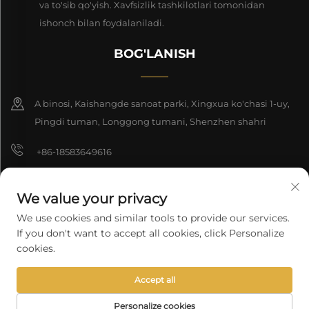
va to'sib qo'yish. Xavfsizlik tashkilotlari tomonidan
ishonch bilan foydalaniladi.
BOG'LANISH
A binosi, Kaishangde sanoat parki, Xingxua ko'chasi 1-uy,
Pingdi tuman, Longgong tumani, Shenzhen shahri
+86-18583649616
[email protected]
We value your privacy
8618165761396
We use cookies and similar tools to provide our services.
If you don't want to accept all cookies, click Personalize
cookies.
Nashr huquqi 2025 Shenzhen Longyuan Texnologiya Kompaniyasi
Accept all
cheklangan. Barcha huquqlar himoyalangan.
Maxfiylik siyosati
Personalize cookies