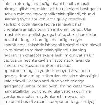
infrastrukturigacha bo'lganlarni bir xil samarali
himoya qilishi mumkin. Ushbu tizimlarni boshqarish
uchun minimal tayyorgarlik talab qilinadi, chunki
ularning foydalanuvchilarga qulay interfeysi
xavfsizlik xodimlariga tez va samarali qarshi
choralarni amalga oshirish imkonini beradi. Ular
mustahkam qurilishga ega bo'lib, cho'l sharoitidan
boshlab dengiz sharofigacha bo'lgan qiyin
sharoitlarda ishlashda ishonchli ishlashni ta'minlaydi
va minimal ta'mirlash talab qilinadi. Ularning
rivojlangan chastota skanerlash imkoniyatlari bir
vaqtda bir nechta xavflarni avtomatik ravishda
aniqlash va kuzatish imkonini beradi,
operatorlarning ish yukini kamaytirish va hech
qanday dronlarning e'tibordan chetda qolmasligini
kafolatlaydi. Boshqa anti-dron yechimlariga
qaraganda ushbu to'siqlovchilarning katta foyda
narx afzalliklari bor, chunki ular yagona qurilma
yordamida katta maydonlarni himoya qilish
imkonini beradi va sarfli komponentlarga ehtiyoj