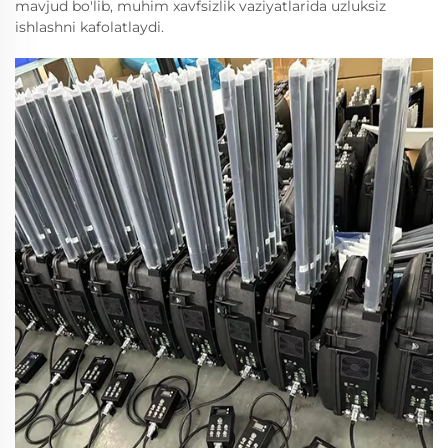
mavjud bo'lib, muhim xavfsizlik vaziyatlarida uzluksiz
ishlashni kafolatlaydi.