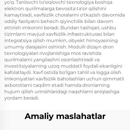
yo'q. Tanlovchi to'siqlovchi texnologiya boshqa
elektron qurilmalarga bevosita ta'sir qilishini
kamaytiradi, xavfsizlik choralarini o'tkazish davomida
oddiy faoliyatni behech qiyinchilik bilan davom
ettirish imkonini beradi. Bundan tashqari, ushbu
tizimlarni mavjud xavfsizlik infrastrukturasi bilan
integratsiya qilish mumkin, obyekt himoyasining
umumiy darajasini oshirish. Modulli dizayn dron
texnologiyalari rivojlanishiga mos ravishda
qurilmalarni yangilashni osonlashtiradi va
investitsiyalarning uzoq muddatli foydali ekanligini
kafolatlaydi. Xavf ostida bo'lgan tahlil va logga olish
imkoniyatlari xavfsizlik baholashlari uchun qimmatli
axborotlarni taqdim etadi hamda dronlarning
hujum qilish urinishlaridagi naqshlarni aniqlashga
yordam beradi.
Amaliy maslahatlar