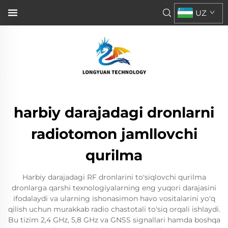
UZ
harbiy darajadagi dronlarni
radiotomon jamllovchi
qurilma
Harbiy darajadagi RF dronlarini to'siqlovchi qurilma
dronlarga qarshi texnologiyalarning eng yuqori darajasini
ifodalaydi va ularning ishonasimon havo vositalarini yo'q
qilish uchun murakkab radio chastotali to'siq orqali ishlaydi.
Bu tizim 2,4 GHz, 5,8 GHz va GNSS signallari hamda boshqa