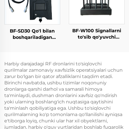
BF-W100 Signallarni
BF-SD30 Qo'l bilan
to'sib qo'yuvchi
boshqariladigan
qurilma
detektor - Komplekt
versiyasi
Harbiy darajadagi RF dronlarini to'siqlovchi
qurilmalar zamonaviy xavfsizlik operatsiyalari uchun
zarur bo'lgan bir qator afzalliklarni taqdim etadi.
Birinchi navbatda, ushbu tizimlar noqonuniy
dronlarga qarshi darhol va samarali himoya
ta'minlaydi, dushman dronlarini xavfsiz qo'ndirish
yoki ularning boshlang'ich nuqtasiga qaytishini
ta'minlash qobiliyatiga ega. Ushbu to'siqlovchi
qurilmalarning ko'p tomonlama qo'llanilishi ayniqsa
e'tiborga loyiq, chunki ular har xil obyektlarni,
jumladan, harbiy o'quv yurtlaridan boshlab fuqarolik