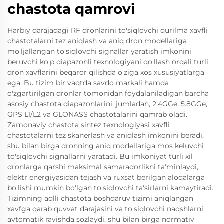
chastota qamrovi
Harbiy darajadagi RF dronlarini to'siqlovchi qurilma xavfli
chastotalarni tez aniqlash va aniq dron modellariga
mo'ljallangan to'siqlovchi signallar yaratish imkonini
beruvchi ko'p diapazonli texnologiyani qo'llash orqali turli
dron xavflarini beqaror qilishda o'ziga xos xususiyatlarga
ega. Bu tizim bir vaqtda savdo markali hamda
o'zgartirilgan dronlar tomonidan foydalaniladigan barcha
asosiy chastota diapazonlarini, jumladan, 2.4GGe, 5.8GGe,
GPS L1/L2 va GLONASS chastotalarini qamrab oladi.
Zamonaviy chastota sintez texnologiyasi xavfli
chastotalarni tez skanerlash va aniqlash imkonini beradi,
shu bilan birga dronning aniq modellariga mos keluvchi
to'siqlovchi signallarni yaratadi. Bu imkoniyat turli xil
dronlarga qarshi maksimal samaradorlikni ta'minlaydi,
elektr energiyasidan tejash va ruxsat berilgan aloqalarga
bo'lishi mumkin bo'lgan to'siqlovchi ta'sirlarni kamaytiradi.
Tizimning aqlli chastota boshqaruv tizimi aniqlangan
xavfga qarab quvvat darajasini va to'siqlovchi naqshlarni
avtomatik ravishda sozlaydi, shu bilan birga normativ