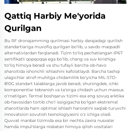
Qattiq Harbiy Me'yorida
Qurilgan
Bu RF dronajamming qurilmasi harbiy darajadagi qurilish
standartlariga muvofiq qurilgan bo'lib, u savdo maqsadli
alternativlardan farqlanadi. Tizim to'liq pechatlangan IP67
sertifikatli qopqoqqa ega bo'lib, chang va suv kirishiga
to'liq himoya beradi va shu tufayli barcha ob-havo
sharoitida ishonchli ishlashini kafolatlaydi. Barcha tashqi
ulagichlar atrof-muhitga chidamlilik bo'yicha MIL-STD-
810G standart talablarga javob beradi, shuningdek, ichki
komponentlar tebranish va ta'sirga chidash uchun maxsus
o'rnatilgan. Termal boshqaruv tizimi esa eng sovuq arktika
ob-havosidan tortib cho'l issigigacha bo'lgan ekstremal
sharoitlarda ham optimal ishlash haroratini saqlab turuvchi
innovatsion sovutish texnologiyasini o'z ichiga oladi.
Quvvat manbai tizimida esa bir nechta zaxira nusxalar
hamda impul'slarga nisbatan himoya qilish vositalari