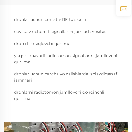
dronlar uchun portativ RF to'siqchi
uav, uav uchun rf signallarini jamlash vositasi
dron rf to'siqlovchi qurilma
yuqori quvvatli radiotomon signallarini jamllovchi
qurilma
dronlar uchun barcha yo'nalishlarda ishlaydigan rf
jammeri
dronlarni radiotomon jamllovchi qo'rqinchli
qurilma