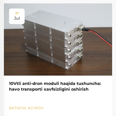
17
Jul
10Vtli anti-dron moduli haqida tushuncha:
havo transporti xavfsizligini oshirish
BATAFSIL KO'RISH