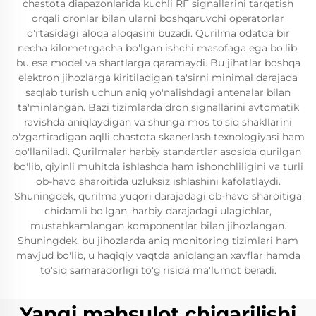
chastota diapazonlarida kuchli RF signallarini tarqatish
orqali dronlar bilan ularni boshqaruvchi operatorlar
o'rtasidagi aloqa aloqasini buzadi. Qurilma odatda bir
necha kilometrgacha bo'lgan ishchi masofaga ega bo'lib,
bu esa model va shartlarga qaramaydi. Bu jihatlar boshqa
elektron jihozlarga kiritiladigan ta'sirni minimal darajada
saqlab turish uchun aniq yo'nalishdagi antenalar bilan
ta'minlangan. Bazi tizimlarda dron signallarini avtomatik
ravishda aniqlaydigan va shunga mos to'siq shakllarini
o'zgartiradigan aqlli chastota skanerlash texnologiyasi ham
qo'llaniladi. Qurilmalar harbiy standartlar asosida qurilgan
bo'lib, qiyinli muhitda ishlashda ham ishonchliligini va turli
ob-havo sharoitida uzluksiz ishlashini kafolatlaydi.
Shuningdek, qurilma yuqori darajadagi ob-havo sharoitiga
chidamli bo'lgan, harbiy darajadagi ulagichlar,
mustahkamlangan komponentlar bilan jihozlangan.
Shuningdek, bu jihozlarda aniq monitoring tizimlari ham
mavjud bo'lib, u haqiqiy vaqtda aniqlangan xavflar hamda
to'siq samaradorligi to'g'risida ma'lumot beradi.
Yangi mahsulot chiqarilishi