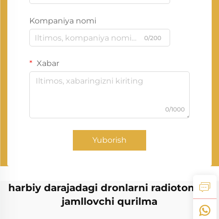
Kompaniya nomi
0/200
Xabar
0/1000
Yuborish
harbiy darajadagi dronlarni radiotomon
jamllovchi qurilma