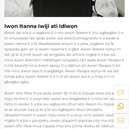
Iwọn Itanna Iwiji ati Idiwọn
Awọn iṣẹ-ala ti o lagbara ti o nlo awọn ibeere ti inu agbegbe ti o
ni imularada lati ṣẹda awọn ipa elekitromagnetiki ti a pade si
awọn idena ti o fa ifasokesoke orisun ti o yara, sugbon ko fa
ayipada gan-an si awọn itọsọna ti a gba. Awọn ibeere wọnyi ní
láti jẹ́ kí ó jinlẹ̀ àwọn ìdí síngaàlù àti àmùlà nígbà tí ó bá wà
nínú àwọn ẹ̀lẹ́ménì mẹ́tálọ́pín síngaàlù láti ṣẹda àwọn ìfarapa tí
ó rilẹ̀ àkọsílẹ̀ nínú àwọn àpojù ti a dáhùn ati àwọn ìfarapa tí kò
rilẹ̀ nínú àwọn àpo ti a ṣègbéga. Àwọn ìfarapa wọnyi lè wa láti
túnṣe pẹ̀lú àwọn ibeere ti a n lò ati awọn ipo ti a máa n rí ní
gbogbo igba.
Awọn ọna ifara mua ṣẹda awọn ibi ti ko si itọjuṣe lẹwọ ara awọn
itọju iṣiròrò ti o wuyi tabi awọn ẹrọ alagbeka ti o nilo lati wa ni
ileto ni akoko ti a ba wu agbejoro ohun elo. Awọn iru itọjuṣe ti o
le se atunṣe naa jẹ ki a le wu agbejoro ohun elo pẹlu
idiwọranniwọn ti awọn itọju wiwi ti o wuyi, kini ipaleti iwulo
nigba ti a ba n pa ẹjẹkọ. Awọn alagoriti pipinṣa nta nta nlojulo
awọn ofin ifara mua nipasẹ imọ-ẹrọ ijinna ikuku ati idahun