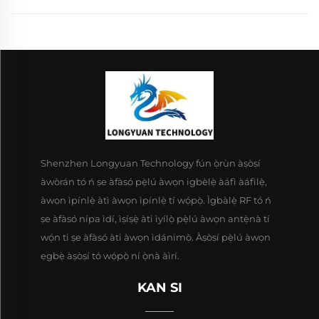
Shenzhen Longyuan Technology fún ọ̀rùn àṣòṣí
àwòrán tó ń ṣe àfàsó pẹ̀lú àwọn igbèlẹ̀ àáfì àáfìlẹ̀,
àwọn ìpínlẹ̀ àtì àwọn ìpínlẹ̀ tí wọ́pọ̀. Ìgbàlẹ̀ RF tó ń
ṣe àfàsó nípa ìdí, ìṣíṣẹ̀ àti ìyílọ̀ pẹ̀lú àwọn antẹ̀nà tí
wọ́n ti ṣe àfàsó àti àwọn ìdánimọ̀. Àṣòṣí pẹ̀lú àwọn
ẹgbẹ̀ àṣòṣí tó wọ́pọ̀ ní ọ̀nà àìrí.
KAN SI