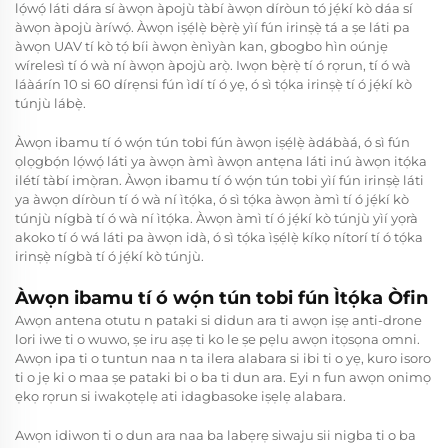
lọ́wọ́ láti dára sí àwọn àpojù tàbí àwọn díròun tó jẹ́kí kò dáa sí
àwọn àpojù àríwọ́. Àwọn iṣẹ́lẹ̀ bẹ̀rẹ̀ yìí fún irinṣẹ̀ tá a ṣe láti pa
àwọn UAV tí kò tọ́ bíi àwọn ènìyàn kan, gbogbo hìn oúnjẹ
wírelesì tí ó wà ní àwọn àpojù arọ̀. Iwọn bẹ̀rẹ̀ tí ó rọrun, tí ó wà
láàárín 10 si 60 dírẹnsi fún ìdí tí ó yẹ, ó sì tọ́ka irinṣẹ̀ tí ó jẹ́kí kò
túnjù lábẹ̀.
Àwọn ibamu tí ó wọ́n tún tobi fún àwọn iṣẹ́lẹ̀ àdábàá, ó sì fún
ọlọgbọ́n lọ́wọ́ láti ya àwọn àmì àwọn antẹna láti inú àwọn itọ́ka
ilétí tàbí imọ̀ran. Àwọn ibamu tí ó wọ́n tún tobi yìí fún irinṣẹ̀ láti
ya àwọn díròun tí ó wà ní ìtọ́ka, ó sì tọ́ka àwọn àmì tí ó jẹ́kí kò
túnjù nígbà tí ó wà ní ìtọ́ka. Àwọn àmì tí ó jẹ́kí kò túnjù yìí yọrà
akoko tí ó wá láti pa àwọn idà, ó sì tọ́ka ìṣẹ́lẹ̀ kíkọ nítorí tí ó tọ́ka
irinṣẹ̀ nígbà tí ó jẹ́kí kò túnjù.
Àwọn ibamu tí ó wọ́n tún tobi fún Ìtọ́ka Òfin
Awọn antena otutu n pataki si didun ara ti awọn iṣẹ anti-drone
lori iwe ti o wuwo, ṣe iru aṣẹ ti ko le ṣe pẹlu awọn itọsọna omni.
Awọn ipa ti o tuntun naa n ta ilera alabara si ibi ti o yẹ, kuro isoro
ti o jẹ ki o maa ṣe pataki bi o ba ti dun ara. Eyi n fun awọn onimọ
ẹkọ rọrun si iwakọtẹlẹ ati idagbasoke iṣẹlẹ alabara.
Awọn idiwon ti o dun ara naa ba labẹrẹ siwaju sii nigba ti o ba