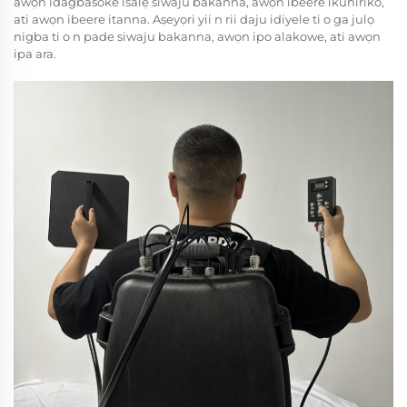
awọn idagbasoke isalẹ siwaju bakanna, awọn ibeere ikuniriko,
ati awọn ibeere itanna. Aṣeyọri yii n rii daju idiyele ti o ga julọ
nigba ti o n pade siwaju bakanna, awọn ipo alakowe, ati awọn
ipa ara.