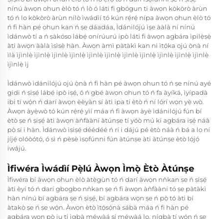
nínú àwọn ohun èlò tó ń lò ó láti fi gbógun ti àwọn kòkòrò àrùn
tó ń lo kòkòrò àrùn nílò ìwádìí tó kún rẹ́rẹ́ nípa àwọn ohun èlò tó
ń fi hàn pé ohun kan ń ṣe dáadáa, Ìdánilójú ìṣe ààlà ní nínú
ìdánwò tí a ń ṣàkóso lábẹ́ onírúurú ipò láti fi àwọn agbára ìpilẹ̀ṣẹ̀
àti àwọn ààlà ìsìsẹ̀ hàn. Àwọn àmì pàtàkì kan ni ìtọ́ka ojú ọ̀nà ní
ìlà ìjìnlẹ̀ ìjìnlẹ̀ ìjìnlẹ̀ ìjìnlẹ̀ ìjìnlẹ̀ ìjìnlẹ̀ ìjìnlẹ̀ ìjìnlẹ̀ ìjìnlẹ̀ ìjìnlẹ̀ ìjìnlẹ̀
ìjìnlẹ̀ ìj
Ìdánwò ìdánilójú ojú ọ̀nà ń fi hàn pé àwọn ohun tó ń ṣe nínú ayé
gidi ń ṣiṣẹ́ lábẹ́ ipò iṣẹ́, ó ń gbé àwọn ohun tó ń fa àyíká, ìyípadà
ibi tí wọ́n ń darí àwọn èèyàn sí àti ipa tí ètò ń ní lórí wọn yẹ̀ wò.
Àwọn àyẹ̀wò tó kún rẹ́rẹ́ yìí máa ń fi àwọn àyè ìdánilójú fún bí
ètò ṣe ń ṣiṣẹ́ àti àwọn àǹfààní àtúnṣe tí yóò mú kí agbára iṣẹ́ náà
pọ̀ sí i hàn. Ìdánwò ìṣiṣẹ́ déédéé ń rí i dájú pé ètò náà ń bá a lọ ní
jíjẹ́ olóòótọ́, ó sì ń pèsè ìsọfúnni fún àtúnṣe àti àtúnṣe ètò lọ́jọ́
iwájú.
Ìfiwéra Ìwádìí Pẹ̀lú Àwọn Ìmọ̀ Ètò Àtúnṣe
Ìfiwéra bí àwọn ohun èlò àtẹ̀gùn tó ń darí àwọn nǹkan ṣe ń ṣiṣẹ́
àti èyí tó ń darí gbogbo nǹkan ṣe ń fi àwọn àǹfààní tó ṣe pàtàkì
hàn nínú bí agbára ṣe ń ṣiṣẹ́, bí agbára wọn ṣe ń pọ̀ tó àti bí
àtakò ṣe ń ṣe wọ́n. Àwọn ètò ìtọ́sọ́nà sábà máa ń fi hàn pé
agbára wọn pọ̀ ju ti ìgbà mẹ́wàá sí mẹ́wàá lọ, nígbà tí wọ́n ń ṣe