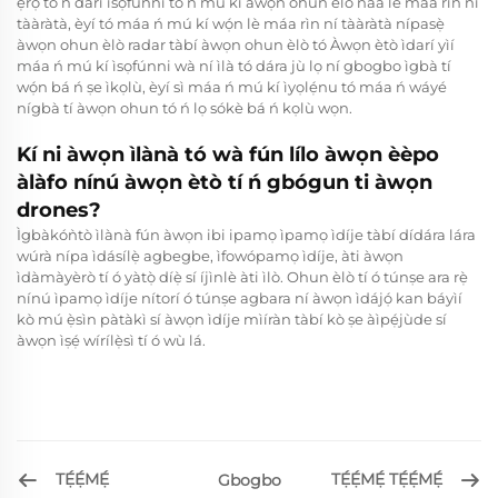
ẹ̀rọ tó ń darí ìsọfúnni tó ń mú kí àwọn ohun èlò náà lè máa rìn ní
tààràtà, èyí tó máa ń mú kí wọ́n lè máa rìn ní tààràtà nípasẹ̀
àwọn ohun èlò radar tàbí àwọn ohun èlò tó Àwọn ètò ìdarí yìí
máa ń mú kí ìsọfúnni wà ní ìlà tó dára jù lọ ní gbogbo ìgbà tí
wọ́n bá ń ṣe ìkọlù, èyí sì máa ń mú kí ìyọlẹ́nu tó máa ń wáyé
nígbà tí àwọn ohun tó ń lọ sókè bá ń kọlù wọn.
Kí ni àwọn ìlànà tó wà fún lílo àwọn èèpo
àlàfo nínú àwọn ètò tí ń gbógun ti àwọn
drones?
Ìgbàkóǹtò ìlànà fún àwọn ibi ipamọ ìpamọ ìdíje tàbí dídára lára
wúrà nípa ìdásílẹ̀ agbegbe, ìfowópamọ ìdíje, àti àwọn
ìdàmàyèrò tí ó yàtọ̀ díẹ̀ sí íjìnlè àti ìlò. Ohun èlò tí ó túnṣe ara rẹ̀
nínú ìpamọ ìdíje nítorí ó túnṣe agbara ní àwọn ìdájọ́ kan báyìí
kò mú ẹ̀sìn pàtàkì sí àwọn ìdíje mìíràn tàbí kò ṣe àìpẹ́jùde sí
àwọn ìṣẹ́ wírílẹ̀sì tí ó wù lá.
TẸ́Ẹ́MẸ́
TẸ́Ẹ́MẸ́ TẸ́Ẹ́MẸ́
Gbogbo