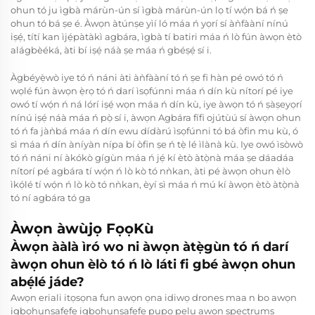
ohun tó ju ìgbà márùn-ún sí ìgbà márùn-ún lọ tí wọ́n bá ń ṣe
ohun tó bá ṣe é. Àwọn àtúnṣe yìí ló máa ń yọrí sí àǹfààní nínú
iṣẹ́, títí kan ìjẹ́pàtàkì agbára, ìgbà tí batiri máa ń lò fún àwọn ètò
alágbèéká, àti bí iṣẹ́ náà ṣe máa ń gbéṣẹ́ sí i.
Àgbéyẹ̀wò iye tó ń náni àti àǹfààní tó ń ṣe fi hàn pé owó tó ń
wọlé fún àwọn ẹ̀rọ tó ń darí ìsọfúnni máa ń dín kù nítorí pé iye
owó tí wọ́n ń ná lórí iṣẹ́ wọn máa ń dín kù, iye àwọn tó ń ṣàṣeyọrí
nínú iṣẹ́ náà máa ń pọ̀ sí i, àwọn Agbára fífi ojútùú sí àwọn ohun
tó ń fa jàǹbá máa ń dín ewu dídàrú ìsọfúnni tó bá òfin mu kù, ó
sì máa ń dín àníyàn nípa bí òfin ṣe ń tẹ̀ lé ìlànà kù. Iye owó ìsòwò
tó ń náni ní àkókò gígùn máa ń jẹ́ kí ètò àtọ̀nà máa ṣe dáadáa
nítorí pé agbára tí wọ́n ń lò kò tó nǹkan, àti pé àwọn ohun èlò
ìkọ́lé tí wọ́n ń lò kò tó nǹkan, èyí sì máa ń mú kí àwọn ètò àtọ̀nà
tó ní agbára tó ga
Àwọn àwùjọ FọọKù
Àwọn ààlà ìró wo ni àwọn àtẹ̀gùn tó ń darí
àwọn ohun èlò tó ń lò láti fi gbé àwọn ohun
abẹ́lé jáde?
Awọn eriali itọsọna fun awọn ọna idiwọ drones maa n bo awọn
igbohunsafẹfẹ igbohunsafẹfẹ pupọ pẹlu awọn spectrums