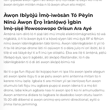
àwọn ènìyàn mìíràn máa n lò àwọn ohun elo méjìrí.
Àwọn Ibiyòjú Ìmọ̀-ìwòsàn Tó Pèyin
Nínú Àwọn Ẹ̀rọ Ìrànlọ́wọ́ Ìgbìn
Ìmọ̀-ṣíṣẹ́ Ìfowosowopo Orisun Ara Ayé
Àntẹ́nà ìsìn-dírò ló ń ṣiṣẹ̀ láti mú ìmọlẹ̀ elektirómágnetikù tó wà
nígbàtà, ó ń lo àwọn ẹ̀yà tí a kọ̀wọ́ síyẹn láti mú ẹ̀yà RF sì fẹ̀hùn
nínú àwọn ìdánlègbàràn tàbí bìmù. Àwọn ìdánlègbàràn tí yìí ló
ń ta ilé àtúnṣe-drone láti rii oṣùwọn ti o dára julọ ní orí ibòtí, bí ó
tilẹ̀ sì wà láàyè èyí tí a fi inú iye olóṣèlú. Ẹ̀ka ara ilẹ̀ ti àntẹ́nà, pẹ̀lú
ìfáràpọ̀ ẹ̀yà, ìpo ti àgbèbi, àti àkópọ̀ ifásítàndàr, ló ń da
ìdánlègbàràn ti ó di àti awọn àkópọ̀ bìmù ná
Ibi ti o ga fun ifojusi ibi kojọpọ kan ni ipa lilo awọn ipele atẹgun
ati awọn ipele itọju ti a ṣe pẹlu awọn ami antenna mitan to n
kerere ninu iṣẹlẹ. Igbala ti ara miiran yii ṣe iranlọwọ fun awọn
olumulo lati foju inu agbara pupọ si awọn idena ti a mọ bii
drone, labẹ kikun agbara naa ni awọn ipo ti ko ni amunudamu.
Awọn antenna didara to lagbara le daabobo iwọn otutu laarin
15-20 dB dibensí si awọn onimọ-ẹrọ omni-directional, eyiti o
jinna ilana jamming.