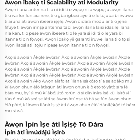
Awọn ibakọ ti Scalability ati Modularity
Awọn ilana antenna ti o ni idi ti o wọpọ ni o wọpọ ju awọn ilana
ti o wa funfun ara rere, ti o gba igbesi aye ti o le tojuba bi iwuwo
ti aruna ati awọn ibeere iṣẹlẹ. Awọn didara modular ti o jẹrisi
fifuye ti awọn irinṣẹ antenna tabi awọn ilana laisi idasilẹ ilana
nla kan, ti o pese awọn ibeere ti o le yara si idi ti o le yara bi
itanna ti o n fọwọsi. Awọn ibakọ yii garanti iruwe ilana ti o tọ si
iwọn ilaosi ati itọju nipasẹ awọn itanna ti o n fọwọsi.
Àkọlé àwòrán Àkọlé àwòrán Àkọlé àwòrán Àkọlé àwòrán Àkọlé
àwòrán Àkọlé àwòrán Àkọlé àwòrán Àkọlé àwòrán Àkọlé àwòrán
Àkọlé àwòrán Àkọlé àwòrán Àkọlé àwòrán Àkọlé àwòrán Àkọlé
àwòrán Àkọlé àwòrán Àkọlé àwòrán Àkọlé àwòrán Àkọlé àwòrán
Àkọlé àwòrán Àkọ Àwọn àlàfo àti ìlànà ìṣàkóso tí a ṣe àdàkọ mú
kí àwọn ohun èlò àtẹ̀gùn àti àwọn ohun èlò ètò tó yàtọ̀ síra lè
bára mu, èyí sì mú kí àbójútó rọrùn, ó sì dín ìnira iṣẹ́ kù. Ìṣirò yìí
tún ń mú kó ṣeé ṣe láti ṣe àwọn àtúnṣe tó bá yẹ fún àwọn ohun
èlò pàtó, kí àwọn ìlànà ìṣiṣẹ́ àti àwọn ohun èlò ìdánilẹ́kọ̀ọ́ tó bára
mu sì wà.
Àwọn Ìpín Ìṣe àti Ìṣiṣẹ́ Tó Dára
Ìpín àti Ìmúdájú Ìṣirò
Ṣíṣírò bí àwọn ohun èlò tó ń lo ẹ̀rọ tó ń darí ìsọfúnni ṣe ń ṣiṣẹ́