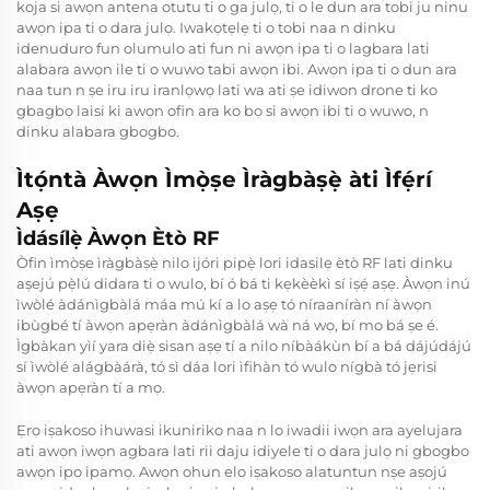
koja si awọn antena otutu ti o ga julọ, ti o le dun ara tobi ju ninu
awọn ipa ti o dara julọ. Iwakọtẹlẹ ti o tobi naa n dinku
idenuduro fun olumulo ati fun ni awọn ipa ti o lagbara lati
alabara awọn ile ti o wuwo tabi awọn ibi. Awọn ipa ti o dun ara
naa tun n ṣe iru iru iranlọwọ lati wa ati ṣe idiwon drone ti ko
gbagbọ laisi ki awọn ofin ara ko bọ si awọn ibi ti o wuwo, n
dinku alabara gbogbo.
Ìtọ́ntà Àwọn Ìmọ̀ṣe Ìràgbàṣẹ̀ àti Ìfẹ́rí
Aṣẹ
Ìdásílẹ̀ Àwọn Ètò RF
Òfin ìmọ̀ṣe ìràgbàṣẹ̀ nilo ijóri pipẹ̀ lori idasilẹ ètò RF lati dinku
aṣejú pẹ̀lú didara ti o wulo, bí ó bá ti kẹkèèkì sí iṣẹ́ aṣẹ. Àwọn inú
ìwòlé àdánìgbàlá máa mú kí a lo aṣẹ tó níraaníràn ní àwọn
ibùgbé tí àwọn apẹràn àdánìgbàlá wà ná wọ, bí mo bá ṣe é.
Ìgbàkan yìí yara diẹ̀ sisan aṣẹ tí a nilo níbàákùn bí a bá dájúdájú
sí ìwòlé alágbàárà, tó sì dáa lori ìfihàn tó wulo nígbà tó jẹrisi
àwọn apẹràn tí a mọ.
Ẹrọ iṣakoso ihuwasi ikuniriko naa n lo iwadii iwọn ara ayelujara
ati awọn iwọn agbara lati rii daju idiyele ti o dara julọ ni gbogbo
awọn ipo ipamọ. Awọn ohun elo iṣakoso alatuntun nṣe aṣojú