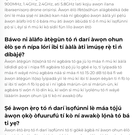
900MHz, 1.4GHz, 2.4GHz, ati 5.8GHz lati koju awọn ilana
ibaraẹnisọrọ drone oriṣiriṣi. Àwọn èlò ìfètòsóhùn alágbèéká òde
òní lè máa ṣiṣẹ́ ní àkókò kan náà ní gbogbo àwọn ààlà yìí pẹ̀lú
àwọn àlàfo ìró tí ó bára mu àti àwọn àbùdá tí ó ń mú kí ìsọfúnni
pọ̀ sí i, èyí sì ń mú kí kò sídìí fún lílo àwọn ètò
Báwo ni àlàfo àtẹ̀gùn tó ń darí àwọn ohun
èlò ṣe ń nípa lórí ibi tí ààlà àti ìmúṣẹ rẹ̀ ti ń
díbàjẹ́?
Àwọn àtẹ̀gùn ìtọ́sọ́nà tó ní agbára tó ga jù lọ máa ń mú kí ààlà
ìdìdìdì pọ̀ sí i nípa fífi agbára tó pọ̀ jù lọ gbé e lọ, tí ìyípadà tó
máa ń wáyé nínú agbára náà sì máa ń tó 15-20 dB tó bá fi wé
àwọn àtẹ̀gùn ìtọ́sọ Ìyípadà yìí lè mú kí ibi tí àwọn èèyàn ti ń fò lọ
sí ibi tí wọ́n ń fò lọ pọ̀ sí i ní ìgbà márùn-ún sí márùn-ún, kí
agbára tí wọ́n ń lò dín kù, kí wọ́n sì mú kí ìyọlẹ́nu tó ń wáyé
láàárín àwọn ohun ìjà tí kò ní awakọ̀ òfu
Ṣé àwọn ẹ̀rọ tó ń darí ìsọfúnni lè máa tọ́jú
àwọn ọkọ̀ òfuurufú tí kò ní awakọ̀ lọ́nà tó bá
ti yẹ?
Àwọn ètò ẹ̀rọ tó ń darí ìsọfúnni tó ti gòkè àgbà ní àwọn ohun èlò