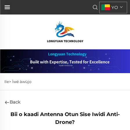
YO
Ile>
Ìwé àwùjọ
Back
Bii o kaadi Antenna Otun Sise Iwidi Anti-
Drone?