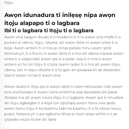
itọju.
Awọn idunadura ti inilẹsẹ nipa awọn
itọju alapapo ti o lagbara
Ibi ti o lagbara ti Itọju ti o lagbara
Awọn ọna iṣẹgun ibudo ti o moderni ti n lo awọn ọna mẹfà ti o
pọ kan si idena, itọju, idiyele, ati awọn ibilẹ ni awọn onka ti a
koja. Awọn anteni ti o nira jẹ irinṣẹ pataki ninu awọn ipilẹ
tèmìwò yìí, ti o funni ni awọn ibilẹ ti o mọ ati idena nipasẹ awọn
onka ti o wàpọ tabi awọn ipo ti a pese. Iwa ti o nira ti awọn
anteni yii ta lori itọju ti o tọla laarin radar ti o mọ ati awọn itọju
idena, lati rii daju idiyele ti o tọ gan-an paapaa kii ṣe daabobo
laarin awọn irinṣẹ ti awọn ọna.
Awọn ibakọ ti itọju pọ si awọn iṣẹlẹ ti iwọn nẹtiwọọki nibi awọn
ọna alailowopo ti awọn ilana antenna ṣiṣẹ daradara lati pese
ifarapa ina ati awọn iwulo itọju ti o lagbara. Awọn ipa ti imudara
ati itọju agbegbe ti a koja lori ọpọlọpọ awọn ilana naa ṣẹda
awọn ikolu itọju ti ko baamu tabi ko baamu, ti o fa idiwọ iwulu
pupọ. Itọsọna yii n pa ọgbona idiwọ si iwọn pipẹ while o n ṣe
iyipada iwulo iruwe ati iṣẹlẹ.