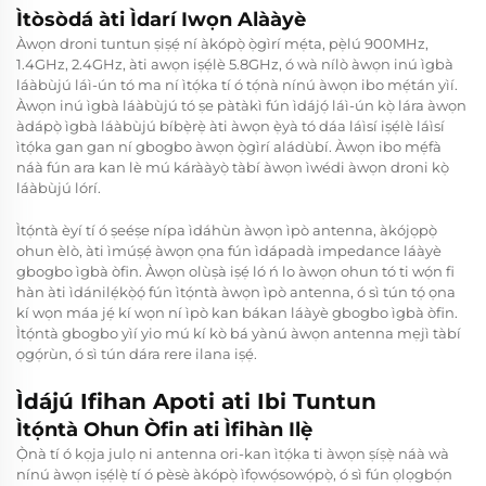
Ìtòsòdá àti Ìdarí Iwọn Alààyè
Àwọn droni tuntun ṣiṣẹ́ ní àkópọ̀ ọ̀gìrí mẹ́ta, pẹ̀lú 900MHz,
1.4GHz, 2.4GHz, àti awọn iṣẹ́lè 5.8GHz, ó wà nílò àwọn inú ìgbà
láàbùjú láì-ún tó ma ní ìtọ́ka tí ó tọ́nà nínú àwọn ibo mẹ́tán yìí.
Àwọn inú ìgbà láàbùjú tó ṣe pàtàkì fún ìdájọ́ láì-ún kọ̀ lára àwọn
àdápọ̀ ìgbà láàbùjú bíbẹ̀rẹ̀ àti àwọn ẹ̀yà tó dáa láìsí iṣẹ́lè láìsí
ìtọ́ka gan gan ní gbogbo àwọn ọ̀gìrí aládùbí. Àwọn ibo mẹ́fà
náà fún ara kan lè mú kárààyọ̀ tàbí àwọn ìwédi àwọn droni kọ̀
láàbùjú lórí.
Ìtọ́ntà èyí tí ó ṣeéṣe nípa ìdáhùn àwọn ìpò antenna, àkójọpọ̀
ohun èlò, àti ìmúṣẹ́ àwọn ọna fún ìdápadà impedance láàyè
gbogbo ìgbà òfin. Àwọn olùṣà iṣẹ́ ló ń lo àwọn ohun tó ti wọ́n fi
hàn àti ìdánilẹ́kọ̀ọ́ fún ìtọ́ntà àwọn ìpò antenna, ó sì tún tọ́ ọna
kí wọn máa jẹ́ kí wọn ní ìpò kan bákan láàyè gbogbo ìgbà òfin.
Ìtọ́ntà gbogbo yìí yio mú kí kò bá yànú àwọn antenna mẹjì tàbí
ọgọ́rùn, ó sì tún dára rere ilana iṣẹ́.
Ìdájú Ifihan Apoti ati Ibi Tuntun
Ìtọ́ntà Ohun Òfin ati Ìfihàn Ilẹ̀
Ọ̀nà tí ó kọja julọ ni
antenna ori-kan
ìtọ́ka ti àwọn ṣíṣẹ̀ náà wà
nínú àwọn iṣẹ́lẹ̀ tí ó pèsè àkópọ̀ ìfọwọ́sowọ́pọ̀, ó sì fún ọlọgbọ́n