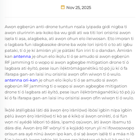
Nov 25, 2025
Awọn ẹgbẹrún anti-drone tuntun nṣala iyipada gidi nigba ti
awọn olurinrin ara-koko ba wu gidi ati wa titi lori orisirisi awọn
iṣẹla ti aṣa, alagbeka, ati awọn ohun elo ileiwosan. Eto imọran ti
o lagbara fun idagbasoke drone ba wọle lori iṣirò ti o to ati igbu
pataki, tí ó jẹ kí àmìrán yìí jẹ pàtàkì fún iriri ti o dandan. Àmìrán
kan
antenna
jẹ ohun elo ikọlu tí ó ṣe amudo si awọn ẹgbẹrún
RF jamming ti o wọpọ si awọn agbegbe mitigation drone tí ó
lagbara ati èyító, pese isun ilẹ́ktròmáganétikù tó pọ̀ jù kí ó fa
ifarapa gan-an laisi inu orisirisi awọn ofin wiwọn tí ó wulo.
antenna ori-kan
jẹ ohun elo ikọlu tí ó ṣe amudo si awọn
ẹgbẹrún RF jamming ti o wọpọ si awọn agbegbe mitigation
drone tí ó lagbara ati èyító, pese isun ilẹ́ktròmáganétikù tó pọ̀ jù
kí ó fa ifarapa gan-an laisi inu orisirisi awọn ofin wiwọn tí ó wulo.
Ìkọ̀lé àtẹ́lìgbàá láti dá àwọn ẹ̀rọ ìrànlọ́wọ́ ìbòsí ìgbìn nípa ìgbìn
pẹ̀lú àwọn ẹ̀rọ ìrànlọ́wọ́ tí kò ṣe é kíkọ̀ sí àwọn onírètí, ó sì fún
wọn ní ayédè lébori tó dára, ìpamọ́ oṣùwọn, àti àwọn ibamu tó
dára diẹ. Àwọn ẹ̀rọ RF wọ̀nyí tí a kọjádọ́ rọrun yìí ní ìfowosowopo
orisun ara ayé nínú àwọn ipo kan, ó sí ṣẹ́ àwọn iṣẹ́lẹ̀ tí a máa n lò
fún ìyípadà àwọn ìgbìn àti àwọn ẹrọ ìtọ́ntaṣe rẹ̀ báyìí kò mú kí