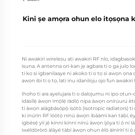
Kini ṣe amọra ohun elo itọsọna k
Ni awakiri wirelesu ati awakiri RF nlo, idagbasoke
isuna. A
antenna ori-kan
jẹ agbara ti o ga julọ lo
ti ko si igbanilaaye ni akoko ti o tọ si awọn ọn
awọn ibi ti o tọ, lati inu idaniloju ojo fun awakiri
Ihoho ti ara ayelujara ti o dalojumu ni ipo otu
ìdásílẹ̀ àwọn ìmọ̀lẹ̀ ràdiọ̀ nípa àwọn onírúurú è
tí àwọn alágbásópọ̀ iṣòtò (isotropic radiators) t
ki inúrìn RF lóòtọ̀ nínú àwọn ibààmì kan tàbí, è
igbésẹ̀ yìí jẹ́ kínní kínní nínú àwọn ìjòya tí ó ní
ìwéldòròrò àlàyé tàbí àwọn ohun èlò àìnírírí tí ó ní