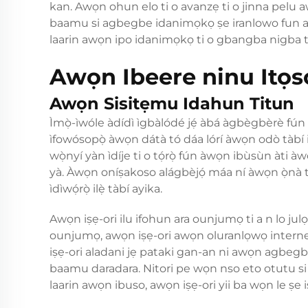
kan. Awọn ohun elo ti o avanzẹ ti o jinna pelu 
baamu si agbegbe idanimọkọ ṣe iranlowo fun awọn
laarin awọn ipo idanimọkọ ti o gbangba nigba t
Awọn Ibeere ninu Itọsọ
Awọn Sisitẹmu Idahun Titun
Ìmọ̀-ìwóle àdídì ìgbàlódé jẹ́ àbá àgbègbèrè fún 
ìfowósopọ̀ àwọn dátà tó dáa lórí àwọn odò tàbí il
wọ̀nyí yàn ìdíje ti o tọ́rọ̀ fún àwọn ibùsùn àti à
yà. Àwọn oníṣakoso alágbèjọ́ máa ní àwọn ọ̀nà tí ó
ìdìwọ́rọ̀ ilẹ̀ tàbí ayika.
Awọn iṣẹ-ori ilu ifohun ara ounjumọ ti a n lo julọ
ounjumọ, awọn iṣẹ-ori awọn oluranlọwọ internet
iṣẹ-ori aladani jẹ pataki gan-an ni awọn agbegbe 
baamu daradara. Nitori pe wọn nso eto otutu si
laarin awọn ibuso, awọn iṣẹ-ori yii ba wọn le ṣe