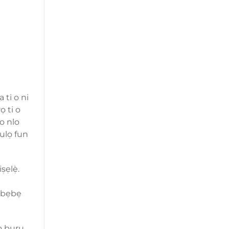
 ti o ni
ọ ti o
o nlo
julọ fun
ṣẹlẹ̀.
 abẹbẹ
 o buru