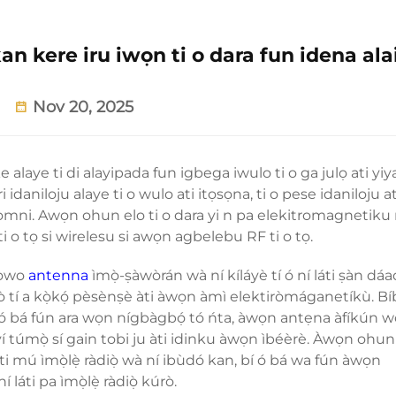
an kere iru iwọn ti o dara fun idena ala
Nov 20, 2025
 alaye ti di alayipada fun igbega iwulo ti o ga julọ ati yiy
ri idaniloju alaye ti o wulo ati itọsọna, ti o pese idaniloju a
a omni. Awọn ohun elo ti o dara yi n pa elekitromagnetiku 
 ti o tọ si wirelesu si awọn agbelebu RF ti o tọ.
n-owo
antenna
ìmọ̀-ṣàwòrán wà ní kíláyè tí ó ní láti ṣàn dáa
tò tí a kọ̀kọ́ pèsènṣè àti àwọn àmì elektiròmáganetíkù. Bíb
i ó bá fún ara wọn nígbàgbọ́ tó ńta, àwọn antẹna àfíkún wọ̀
yí túmọ̀ sí gain tobi ju àti idinku àwọn ìbéèrè. Àwọn ohun
 láti mú ìmọ̀lẹ̀ ràdiọ̀ wà ní ibùdó kan, bí ó bá wa fún àwọn
 láti pa ìmọ̀lẹ̀ ràdiọ̀ kúrò.