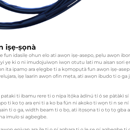
n iṣẹ-ṣọnà
be fun idasilẹ ohun elo ati awọn iṣẹ-asepo, pẹlu awọn ibora
i yẹ ki o ni imudojuiwọn iwọn otutu lati mu aisan sori ẹr
Awọn ita ipamọ ara ẹlẹgbe ti a kọmọpụtà fun awọn iṣẹ-asep
ujara, iṣẹ laarin awọn ofin mẹta, ati awọn ibudo ti o ga 
ki ti ibamu rere ti o nípa ìtọ́ka àdínú tí ó se pàtàkì sí i
i ko tọ ara ẹni ti a ko ba fún ni akoko ti wọn ti n se ní
n ti o ga, width beam ti o bọ, ati itọsọna ti o tọ tọ gba
na imulo si agbegbe.
wọn eniyan ara ile ti o ní agbara ti o le se ní agbegbe ti