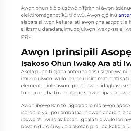
Àwọn ohun èlò olùṣòwò nífẹ̀ràn ní àwọn àdánudán
elektiròmáganetíkù tí ó wù. Àwọn ọjọ́ inú
ante
alabara si iwọn kekere, ati awọn ọna asopọ ti a kọ 
si ibamu daradara, imudojuiwọn iwakọ-ara si iwak
pọju.
Awọn Iprinsipili Asopẹ
Iṣakoso Ohun Iwakọ Ara ati I
Akọla pupọ ti ọjọba antenna oriṣiriṣi yoo wa ni 
imudojuiwọn iwulo ipa pẹlu iṣiro matimatika ti 
elemẹnti, ijinle awọn ipo, ati awọn idagbasoke t
tuntun nigba ti o nbaṣepọ si awọn ipa alailowosil
Awọn ibọwọ kan to lagbara ti o nlo awọn apẹrẹ pu
iṣoro ti o yẹ. Ipo ijamba laarin awọn apẹrẹ, ti a t
ibọwọ ati iwulo alakotan. Igbala ti o wulo lori aw
boya n duro si iwulo alakotan pila, ibo kekere jul