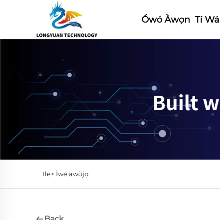
Ówó Àwọn
Tí Wá
Ile>
Ìwé àwùjọ
Back