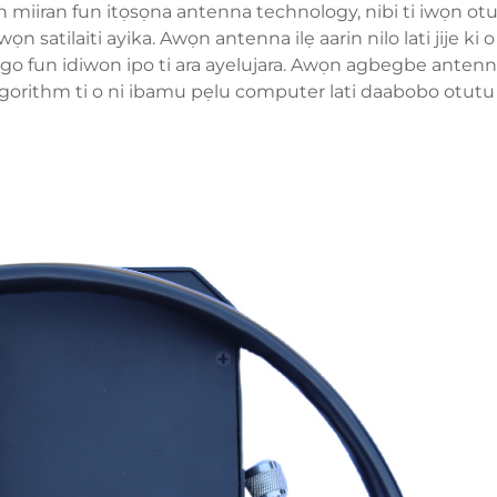
kan miiran fun itọsọna antenna technology, nibi ti iwọn otu
wọn satilaiti ayika. Awọn antenna ilẹ aarin nilo lati jije ki o 
 yago fun idiwon ipo ti ara ayelujara. Awọn agbegbe antenna
 algorithm ti o ni ibamu pẹlu computer lati daabobo otutu 