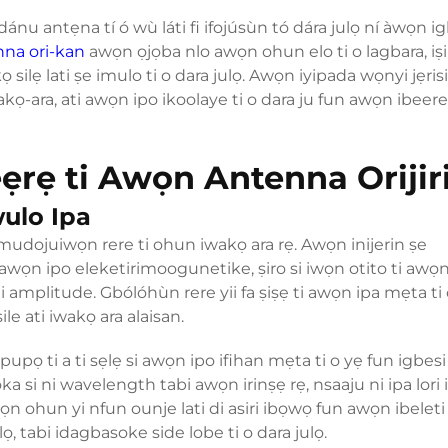
u antẹna tí ó wù láti fi ifojúsùn tó dára julọ ní àwọn ig
nna ori-kan
awọn ọjọba nlo awọn ohun elo ti o lagbara, iṣi
silẹ lati ṣe imulo ti o dara julọ. Awọn iyipada wọnyi jẹrisi 
ọ-ara, ati awọn ipo ikoolaye ti o dara ju fun awọn ibeere 
ẹrẹ ti Awọn Antenna Orijiri
wulo Ipa
imudojuiwọn rere ti ohun iwakọ ara rẹ. Awọn inijerin ṣe
awọn ipo eleketirimoogunetike, ṣiro si iwọn otito ti awọ
i amplitude. Gbólóhùn rere yii fa ṣiṣẹ ti awọn ipa mẹta ti
e ati iwakọ ara alaisan.
pọ ti a ti sẹlẹ si awọn ipo ifihan mẹta ti o yẹ fun igbesi
ọka si ni wavelength tabi awọn irinṣẹ rẹ, nsaaju ni ipa lori 
ọn ohun yi nfun ounje lati di asiri ibọwọ fun awọn ibeleti t
ọ, tabi idagbasoke side lobe ti o dara julọ.