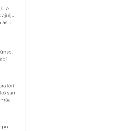
ki o
dojuiju
 asiri
atúnṣe.
tàbí
ra lórí
 kò san
é máa
sepo