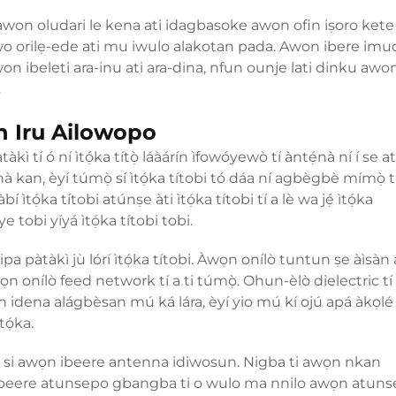
on oludari le kena ati idagbasoke awon ofin iṣoro kete 
nwo orilẹ-ede ati mu iwulo alakotan pada. Awon ibere imu
on ibeleti ara-inu ati ara-dina, nfun ounje lati dinku awon
.
n Iru Ailowopo
àkì tí ó ní ìtọ́ka títọ̀ láàárín ìfowóyewò tí àntẹ́nà ní í se 
nà kan, èyí túmọ̀ sí ìtọ́ka títobi tó dáa ní agbègbè mímọ̀ 
bí ìtọ́ka títobi atúnṣe àti ìtọ́ka títobi tí a lè wa jẹ́ ìtọ́ka
 tobi yíyá ìtọ́ka títobi tobi.
pa pàtàkì jù lórí ìtọ́ka títobi. Àwọn onílò tuntun ṣe àìsàn a
ọn onílò feed network tí a ti túmọ̀. Ohun-èlò dielectric tí
àwọn idena alágbèsan mú ká lára, èyí yio mú kí ojú apá àkọl
tọ́ka.
pọ si awọn ibeere antenna idiwosun. Nigba ti awọn nkan
n ibeere atunsepo gbangba ti o wulo ma nnilo awọn atun