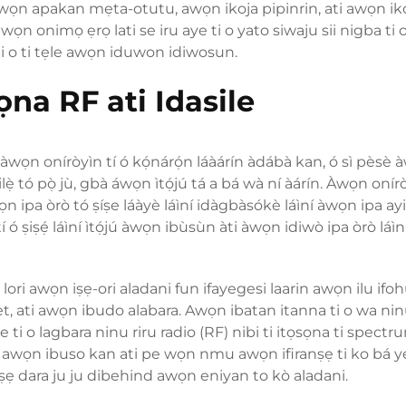
awọn apakan mẹta-otutu, awọn ikoja pipinrin, ati awọn iko
 onimọ ẹrọ lati se iru aye ti o yato siwaju sii nigba ti 
i o ti tẹle awọn iduwon idiwosun.
na RF ati Idasile
àwọn oníròyìn tí ó kọ́nárọ́n láàárín àdábà kan, ó sì pèsè
ẹ̀ tó pọ̀ jù, gbà áwọn ìtọ́jú tá a bá wà ní àárín. Àwọn onír
wọn ipa òrò tó ṣíṣe láàyè láìní idàgbàsókè láìní àwọn ipa ayi
 ṣiṣẹ́ láìní ìtọ́jú àwọn ibùsùn àti àwọn idiwò ipa òrò láìn
 lori awọn iṣẹ-ori aladani fun ifayegesi laarin awọn ilu ifo
, ati awọn ibudo alabara. Awọn ibatan itanna ti o wa ni
ti o lagbara ninu riru radio (RF) nibi ti itọsọna ti spectr
 awọn ibuso kan ati pe wọn nmu awọn ifiranṣẹ ti ko bá y
 iṣẹ dara ju ju dibehind awọn eniyan to kò aladani.