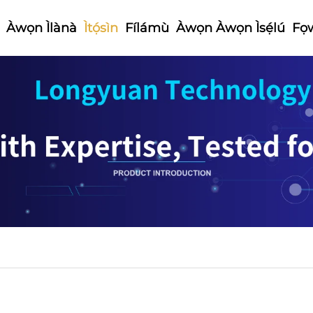
Àwọn Ìlànà
Ìtọ́sìn
Fílámù
Àwọn Àwọn Ìsẹ́lú
Fọw