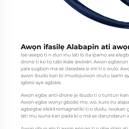
Awọn ifasilẹ Alabapin ati awọ
Iṣẹ-asepo ti n dun inu lati lo ita ipamọ ara ẹlẹg
drone ti ko tọ tabi ìkàlẹ àwòrán. Awọn ẹgbẹrún y
yara ṣugbọn ma se daradara si iriri ti o wulo. 
awọn ibudo kan bi imudojuiwọn otutu laarin ayel
igbesi aye agbara.
Awọn ẹgbẹ anti-drone jẹ ibudo ti o tuntun kan pata
Awọn ẹgbẹ wọnyi gbọdọ mọ, wo, kuro iru alapapo t
agbegbe elekitromagnetiki ti o dudu. Iwọkan gai
láti mu isuna kan pada ki o má ṣe darundarun i
Awọn ohun elo ti awọn eniyan ti o gbe idajọ ati a