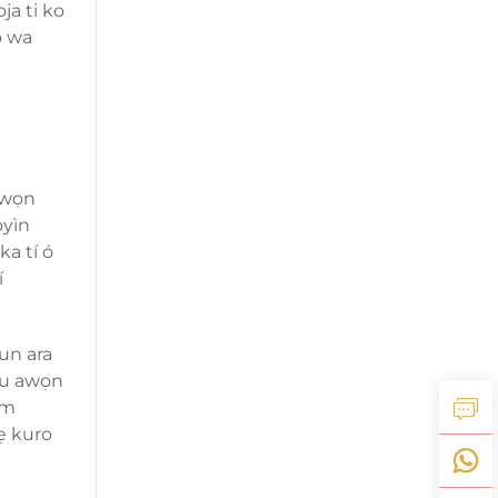
ja ti ko
o wa
 àwọn
òyìn
ka tí ó
í
hun ara
nu awọn
um
ẹ kuro