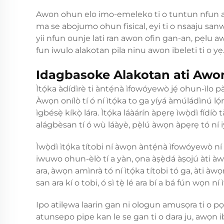
Awon ohun elo imo-emeleko ti o tuntun nfun aw
ma se abojumo ohun fisical, eyi ti o nsaaju sa
yii nfun ounje lati ran awon ofin gan-an, pẹlu aw
fun iwulo alakotan pila ninu awon ibeleti ti o yẹ
Idagbasoke Alakotan ati Awo
Ìtọ́ka àdídìrè ti àntẹ́nà ìfowóyewò jẹ́ ohun-ìlo pàt
Àwọn onílò tí ó ní ìtọ́ka to ga yíyá àmúládìnú lọ́
ìgbésẹ̀ kíkọ̀ lára. Ìtọ́ka láàárín àpẹrẹ ìwọ̀dì fídíò tà
alágbèsan tí ó wù láàyè, pẹ̀lú àwọn àpẹrẹ tó ní iye
Ìwọ̀dì ìtọ́ka títobi ní àwọn àntẹ́nà ìfowóyewò ní i
iwuwo ohun-èlò tí a yàn, ọna àṣẹ̀dá àṣojú àti àw
ara, àwọn amìnrà tó ní ìtọ́ka títobi tó ga, àti 
san ara kí o tobi, ó sì tẹ̀ lé ara bí a bá fún wọn ní ì
Ipo atilẹwa laarin gan ni ologun amusọra ti o 
atunsepo pipe kan le se gan ti o dara ju, awọ