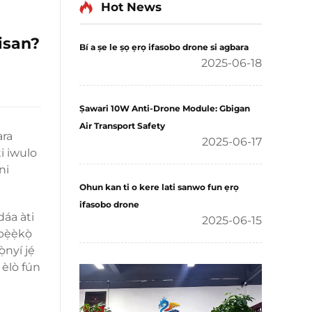
Hot News
isan?
Bí a ṣe le ṣọ ẹrọ ifasobo drone si agbara
2025-06-18
Ṣawari 10W Anti-Drone Module: Gbigan
Air Transport Safety
ara
2025-06-17
ti iwulo
ni
Ohun kan ti o kere lati sanwo fun ẹrọ
ifasobo drone
dáa àti
2025-06-15
ẹ̀ẹ̀kọ̀
nyí jẹ́
 èlò fún