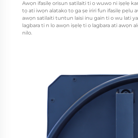
Awọn ifasilẹ orisun satilaiti ti o wuwo ni iṣẹlẹ 
tọ ati iwọn alatako to ga ṣe iriri fun ifasilẹ pẹlu a
awọn satilaiti tuntun laisi inu gain ti o wu lati
lagbara ti n lo awọn iṣẹlẹ ti o lagbara ati awọn
nilo.