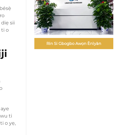
bésẹ̀
ro
diẹ sii
ti o
Rin Si Gbogbo Awọn Ènìyàn
ji
n
 o
 aye
iwu ti
i o yẹ,