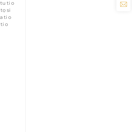
tu ti o
tọ si
 ti o
ti o