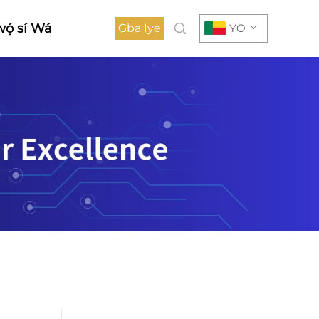
ọ́ sí Wá
Gba Iye
YO