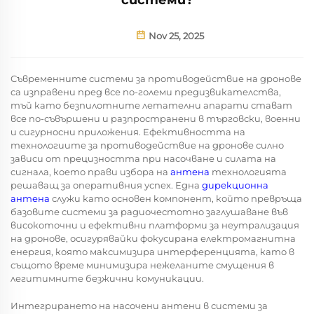
Nov 25, 2025
Съвременните системи за противодействие на дронове
са изправени пред все по-големи предизвикателства,
тъй като безпилотните летателни апарати стават
все по-съвършени и разпространени в търговски, военни
и сигурносни приложения. Ефективността на
технологиите за противодействие на дронове силно
зависи от прецизността при насочване и силата на
сигнала, което прави избора на
антена
технологията
решаващ за оперативния успех. Една
дирекционна
антена
служи като основен компонент, който превръща
базовите системи за радиочестотно заглушаване във
високоточни и ефективни платформи за неутрализация
на дронове, осигурявайки фокусирана електромагнитна
енергия, която максимизира интерференцията, като в
същото време минимизира нежеланите смущения в
легитимните безжични комуникации.
Интегрирането на насочени антени в системи за