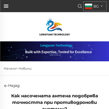
BG
Начало>
Новини
Назад
Как насочената антена подобрява
точността при противодронови
системи?