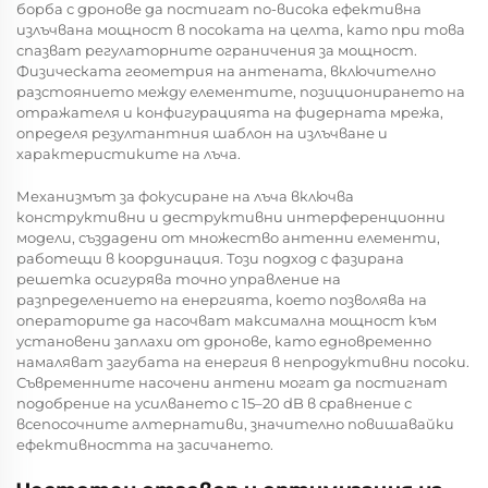
борба с дронове да постигат по-висока ефективна
излъчвана мощност в посоката на целта, като при това
спазват регулаторните ограничения за мощност.
Физическата геометрия на антената, включително
разстоянието между елементите, позиционирането на
отражателя и конфигурацията на фидерната мрежа,
определя резултантния шаблон на излъчване и
характеристиките на лъча.
Механизмът за фокусиране на лъча включва
конструктивни и деструктивни интерференционни
модели, създадени от множество антенни елементи,
работещи в координация. Този подход с фазирана
решетка осигурява точно управление на
разпределението на енергията, което позволява на
операторите да насочват максимална мощност към
установени заплахи от дронове, като едновременно
намаляват загубата на енергия в непродуктивни посоки.
Съвременните насочени антени могат да постигнат
подобрение на усилването с 15–20 dB в сравнение с
всепосочните алтернативи, значително повишавайки
ефективността на засичането.