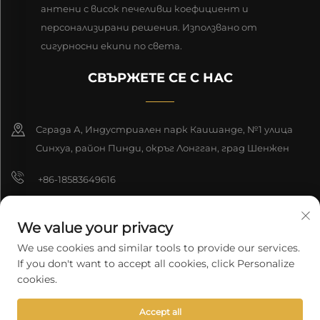
антени с висок печеливш коефициент и
персонализирани решения. Използвано от
сигурносни екипи по света.
СВЪРЖЕТЕ СЕ С НАС
Сграда А, Индустриален парк Каишанде, №1 улица
Синхуа, район Пинди, окръг Лонгган, град Шенжен
+86-18583649616
[email protected]
We value your privacy
8618165761396
We use cookies and similar tools to provide our services.
If you don't want to accept all cookies, click Personalize
cookies.
Автоматно право © 2026 Шънджън Лонгюан Технолоджи К.о.,
Accept all
Лтд. Всички права запазени.
Политика за поверителност