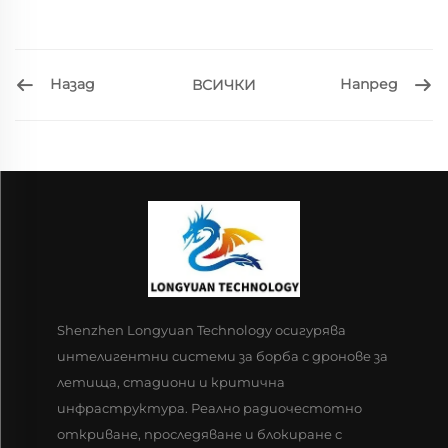
Назад
Напред
ВСИЧКИ
Shenzhen Longyuan Technology осигурява
интелигентни системи за борба с дронове за
летища, стадиони и критична
инфраструктура. Реално радиочестотно
откриване, проследяване и блокиране с