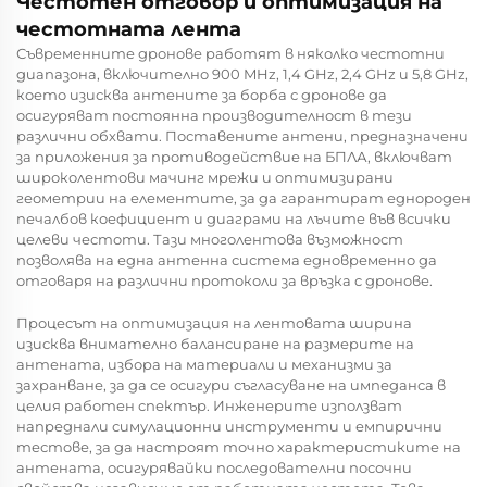
Честотен отговор и оптимизация на
честотната лента
Съвременните дронове работят в няколко честотни
диапазона, включително 900 MHz, 1,4 GHz, 2,4 GHz и 5,8 GHz,
което изисква антените за борба с дронове да
осигуряват постоянна производителност в тези
различни обхвати. Поставените антени, предназначени
за приложения за противодействие на БПЛА, включват
широколентови мачинг мрежи и оптимизирани
геометрии на елементите, за да гарантират еднороден
печалбов коефициент и диаграми на лъчите във всички
целеви честоти. Тази многолентова възможност
позволява на една антенна система едновременно да
отговаря на различни протоколи за връзка с дронове.
Процесът на оптимизация на лентовата ширина
изисква внимателно балансиране на размерите на
антената, избора на материали и механизми за
захранване, за да се осигури съгласуване на импеданса в
целия работен спектър. Инженерите използват
напреднали симулационни инструменти и емпирични
тестове, за да настроят точно характеристиките на
антената, осигурявайки последователни посочни