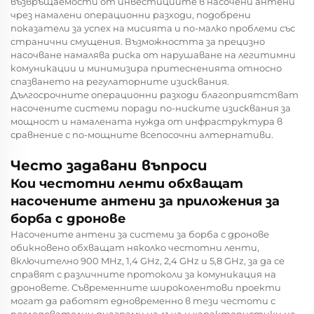
възвръщаемости от инвестициите в насочени антени
чрез намалени операционни разходи, подобрени
показатели за успех на мисията и по-малко проблеми със
странични смущения. Възможността за прецизно
насочване намалява риска от нарушаване на легитимни
комуникации и минимизира притесненията относно
спазването на регулаторните изисквания.
Дългосрочните операционни разходи благоприятстват
насочените системи поради по-ниските изисквания за
мощност и намалената нужда от инфраструктура в
сравнение с по-мощните всепосочни алтернативи.
Често задавани въпроси
Кои честотни ленти обхващат
насочените антени за приложения за
борба с дронове
Насочените антени за системи за борба с дронове
обикновено обхващат няколко честотни ленти,
включително 900 MHz, 1,4 GHz, 2,4 GHz и 5,8 GHz, за да се
справят с различните протоколи за комуникация на
дроновете. Съвременните широколентови проекти
могат да работят едновременно в тези честоти с
последователни диаграми на лъча и характеристики на