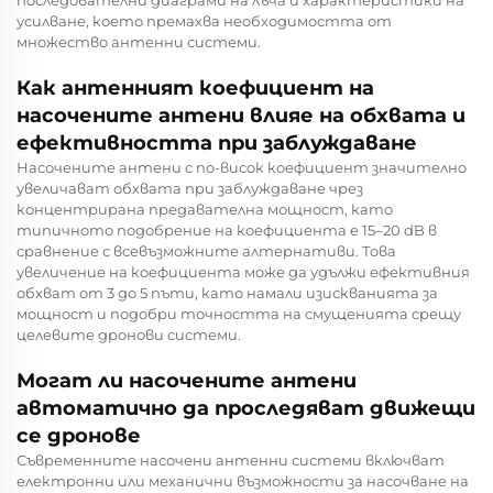
усилване, което премахва необходимостта от
множество антенни системи.
Как антенният коефициент на
насочените антени влияе на обхвата и
ефективността при заблуждаване
Насочените антени с по-висок коефициент значително
увеличават обхвата при заблуждаване чрез
концентрирана предавателна мощност, като
типичното подобрение на коефициента е 15–20 dB в
сравнение с всевъзможните алтернативи. Това
увеличение на коефициента може да удължи ефективния
обхват от 3 до 5 пъти, като намали изискванията за
мощност и подобри точността на смущенията срещу
целевите дронови системи.
Могат ли насочените антени
автоматично да проследяват движещи
се дронове
Съвременните насочени антенни системи включват
електронни или механични възможности за насочване на