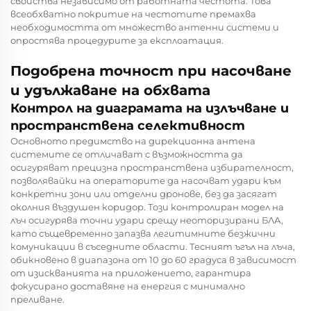
свойства независимо от работната честота. Това
всеобхватно покритие на честотите премахва
необходимостта от множество антенни системи и
опростява процедурите за експлоатация.
Подобрена точност при насочване
и удължаване на обхвата
Контрол на диаграмата на излъчване и
пространствена селективност
Основното предимство на
дирекционна антена
системите се отличават с възможността да
осигуряват прецизна пространствена избирателност,
позволявайки на операторите да насочват удари към
конкретни зони или отделни дронове, без да засягат
околния въздушен коридор. Този контролиран модел на
лъч осигурява точни удари срещу неоторизирани БЛА,
като същевременно запазва легитимните безжични
комуникации в съседните области. Тесният ъгъл на лъча,
обикновено в диапазона от 10 до 60 градуса в зависимост
от изискванията на приложението, гарантира
фокусирано доставяне на енергия с минимално
преливане.