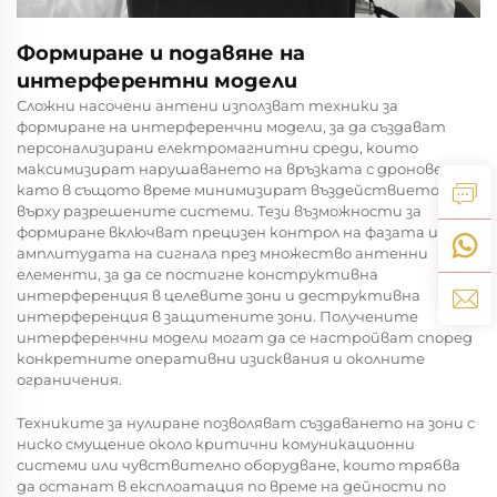
Формиране и подавяне на
интерферентни модели
Сложни насочени антени използват техники за
формиране на интерференчни модели, за да създават
персонализирани електромагнитни среди, които
максимизират нарушаването на връзката с дронове,
като в същото време минимизират въздействието
върху разрешените системи. Тези възможности за
формиране включват прецизен контрол на фазата и
амплитудата на сигнала през множество антенни
елементи, за да се постигне конструктивна
интерференция в целевите зони и деструктивна
интерференция в защитените зони. Получените
интерференчни модели могат да се настройват според
конкретните оперативни изисквания и околните
ограничения.
Техниките за нулиране позволяват създаването на зони с
ниско смущение около критични комуникационни
системи или чувствително оборудване, които трябва
да останат в експлоатация по време на дейности по