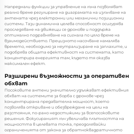
Напреднали функции за управление на лъча позволяват
реално време регулиране на диаграмата на излъчване на
антената чрез електронни или механични позиционни
системи. Тази динамична целева способност осигурява
проследяване на движещи се дронове и поддържа
оптимално подравняване на сигнала по цяло време на
взаимодействието. Прецизното насочване намалява
времето, необходимо за неутрализиране на заплахите, и
подобрява общата ефективност на системата, като
концентрира енергията там, където тя оказва
максимален ефект.
Разширени възможности за оперативен
обхват
Посоковите антени значително удължават ефективния
обхват на системите за борба с дронове чрез
концентрирана предавателна мощност, което
позволява откриване и обезвреждане на цели на
разстояния, по-рано недостижими за всепосоковите
решения. Фокусираният лъч увеличава плътността на
мощността в целевата точка, преодолявайки
ограниченията от закона за обратноквадратичното