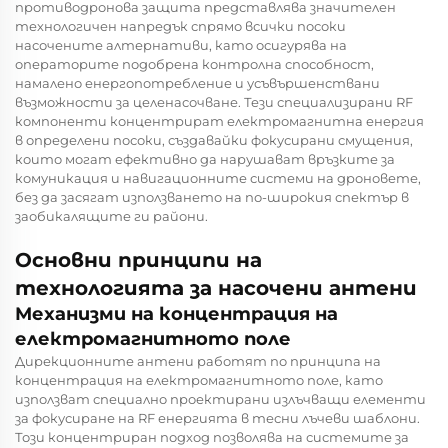
противодронова защита представлява значителен
технологичен напредък спрямо всички посоки
насочените алтернативи, като осигурява на
операторите подобрена контролна способност,
намалено енергопотребление и усъвършенствани
възможности за целенасочване. Тези специализирани RF
компоненти концентрират електромагнитна енергия
в определени посоки, създавайки фокусирани смущения,
които могат ефективно да нарушават връзките за
комуникация и навигационните системи на дроновете,
без да засягат използването на по-широкия спектър в
заобикалящите ги райони.
Основни принципи на
технологията за насочени антени
Механизми на концентрация на
електромагнитното поле
Дирекционните антени работят по принципа на
концентрация на електромагнитното поле, като
използват специално проектирани излъчващи елементи
за фокусиране на RF енергията в тесни лъчеви шаблони.
Този концентриран подход позволява на системите за