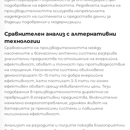
подобряване на ефективността. Редовната оценка на
производителността осигурява непрекъсната
надеждност на системата и предоставя данни за
бъдещи подобрения и модернизации.
Сравнителен анализ с алтернативни
технологии
Сравнението на производителността между
насочените и всенасочни антенни системи разкрива
значителни предимства по отношение на енергийна
ефективност, обхват и точност при противодействие
на смущения. Насочените системи обикновено
демонстрират 10–15 пъти по-добра енергийна
ефективност, като постигат 3–5 пъти по-голям
ефективен обхват срещу еквивалентни цели. Тези
подобрения в производителността директно се
превръщат в оперативни предимства, включително
намалено енергопотребление, удължен живот на
батерията за преносими системи и повишена
мисионална ефективност.
Анализът на разходите и ползите показва благоприятни