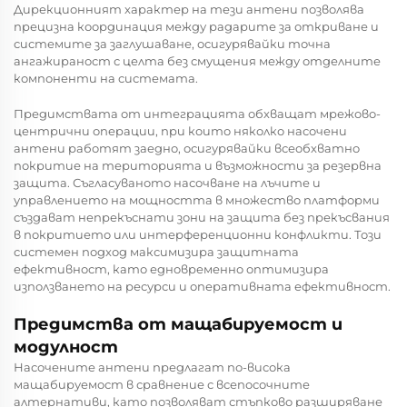
Дирекционният характер на тези антени позволява
прецизна координация между радарите за откриване и
системите за заглушаване, осигурявайки точна
ангажираност с целта без смущения между отделните
компоненти на системата.
Предимствата от интеграцията обхващат мрежово-
центрични операции, при които няколко насочени
антени работят заедно, осигурявайки всеобхватно
покритие на територията и възможности за резервна
защита. Съгласуваното насочване на лъчите и
управлението на мощността в множество платформи
създават непрекъснати зони на защита без прекъсвания
в покритието или интерференционни конфликти. Този
системен подход максимизира защитната
ефективност, като едновременно оптимизира
използването на ресурси и оперативната ефективност.
Предимства от мащабируемост и
модулност
Насочените антени предлагат по-висока
мащабируемост в сравнение с всепосочните
алтернативи, като позволяват стъпково разширяване