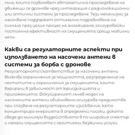
лъча, които позволяват автоматично проследяване на
движещи се дронове чрез интеграция с радиолокационни
или оптични системи за проследяване. Тези механизми за
насочване поддържат оптимално подравняване на
сигнала през целия процес на ангажиране, осигурявайки
постоянна ефективност на смущенията срещу мобилни
цели.
Какви са регулаторните аспекти при
използването на насочени антени в
системи за борба с дронове
Регулаторното съответствие за насочени антени
включва ограничения за мощността, разпределение на
честотите и ограничения за смущенията, които
варирали в зависимост от юрисдикцията и
приложението. Фокусираният лъчев модел на
насочените антени обикновено осигурява предимства
при спазване на регулаторните изисквания, като
концентрира енергията в определени посоки, докато
сведе до минимум въздействието в по-широкия спектър
и намали смущенията с легитимни безжични услуги.