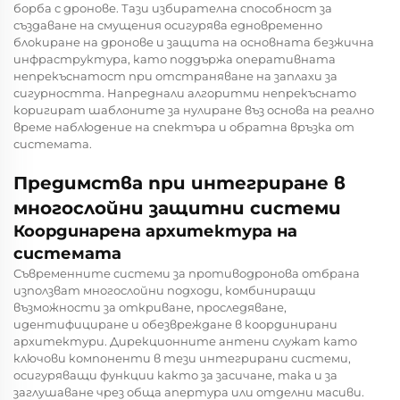
борба с дронове. Тази избирателна способност за
създаване на смущения осигурява едновременно
блокиране на дронове и защита на основната безжична
инфраструктура, като поддържа оперативната
непрекъснатост при отстраняване на заплахи за
сигурността. Напреднали алгоритми непрекъснато
коригират шаблоните за нулиране въз основа на реално
време наблюдение на спектъра и обратна връзка от
системата.
Предимства при интегриране в
многослойни защитни системи
Координарена архитектура на
системата
Съвременните системи за противодронова отбрана
използват многослойни подходи, комбиниращи
възможности за откриване, проследяване,
идентифициране и обезвреждане в координирани
архитектури. Дирекционните антени служат като
ключови компоненти в тези интегрирани системи,
осигуряващи функции както за засичане, така и за
заглушаване чрез обща апертура или отделни масиви.