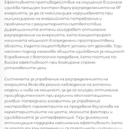
Ефективното противодействие на смущения в сигнала
изисква прецизен контрол върху разпределението на RF
енергията, за да се максимизира нарушаването при
минимизиране на енергийното потребление и
проблемите с регулаторното съответствие.
Дирекционните антени осигуряват оптимално
разпределение на енергията, като концентрират
наличната мощност в определени пространствени
области, където съществуват заплахи от дронове. Този
насочен подход намалява общите изисквания за мощност
в сравнение с всепосочно предаване, като постига по-
висока ефективност при блокиране спрямо
установените цели.
Системата за управление на разпределението на
енергията включва реално наблюдение на антенни
модели и нива на мощност, за да се осигури оптимална
производителност при различни експлоатационни
условия. Напреднали алгоритми за управление
настройват параметрите на предаване въз основа на
характеристиките на целта, околните фактори и
изискванията за интерференция. Тази динамична
оптимизация поддържа максимална ефективност, като
се адаптира към променящи се тактически ситуации и