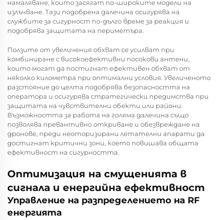
намаляване, които засягат по-широките модели на
излъчване. Тази подобрена далечина осигурява на
службите за сигурност по-дълго време за реакция и
подобрява защитата на периметъра.
Ползите от увеличения обхват се усилват при
комбиниране с високоефективни посокови антени,
които могат да постигнат ефективен обхват от
няколко километра при оптимални условия. Увеличеното
разстояние до целта подобрява безопасността на
оператора и осигурява стратегически предимства при
защитата на чувствителни обекти или райони.
Възможността за работа на голяма далечина също
позволява превантивно откриване и обезвреждане на
дронове, преди неоторизирани летателни апарати да
достигнат критични зони, което повишава общата
ефективност на сигурността.
Оптимизация на смущенията в
сигнала и енергийна ефективност
Управление на разпределението на RF
енергията