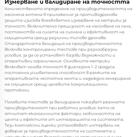
Измерване и валидиране на точността
Количественото определяне на производителността на
насочена антена в приложения за противодронова
защита изисква всеобхватно измерване на метрики за
точност, включително прецизност на насочване на лъча,
постоянство на силата на сигнала и ефективност на
смущенията срещу различни типове дронове.
Стандартната валидация на производителността
включва контролирани тестове при разнообразни
условия, за да се установят базови възможности и
оперативни ограничения. Основните метрики
включват ъглова точност в диапазона 1–2 градуса,
постоянна усилвателна способност в рамките на
оперативната честотна лента и надеждно генериране
на смущения срещу целевите комуникационни
протоколи.
Полевите тестове за валидиране показват реалната
производителност при работни условия, като се
отчитат екологичните фактори, мобилността на
целта и ефектите от интеграцията на системата.
Тези комплексни оценки установяват интервали на
доверие за производителността на системата и
идентифицират възможности за оптимизация с цел