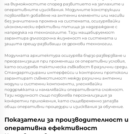
на възможностите според развитието на заплахите и
оперативните изисквания. Модулните конструкции
позволяват добавяне на антенни елементи или масиви
без значителна промяна на системата, осигурявайки
икономически ефективни пътища за надграждане с
напредъка на технологиите. Тази мащабируемост
гарантира дългосрочна жизненост на системата и
защита срещу развиващи се дронови технологии.
Модулната архитектура осигурява бързо разверзване и
преорганизация при променящи се оперативни условия,
като осигурява тактическа гъвкавост в различни среди.
Стандартизирани интерфейси и контролни протоколи
гарантират съвместимост между различни антенни
модули и системни компоненти, улеснявайки
поддръжката и намалявайки оперативната сложност.
Тази модулност също позволява персонализация за
конкретни приложения, като същевременно запазва
общи оперативни процедури и изисквания за обучение.
Показатели за производителност и
оперативна ефективност