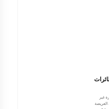
ائرات
ة غير
ة العريضة