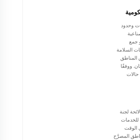
كومية
ات وحدود
الأقمار الصناعية
و جمع
بات السلامة
 المناطق
ن. ووفقًا
التي نفّذت حلول تشويش متكاملة ومتوافقة انخفاضًا يتجاوز ٩٠٪ في حالات
لوائح الوطنية والدولية الخاصة بالطيف الكهرومغناطيسي — بما في ذلك الجزء ١٥ من لائحة لجنة
ع التعطيل غير المقصود للخدمات
 (Geofencing)، ورصد الطيف في الوقت
اطق المصرَّح