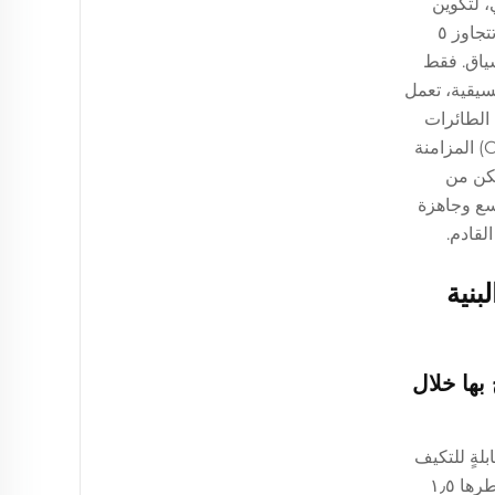
لاصطناعي، لتكوين
نظم بيئية تفاعلية مغلقة الحلقة للتصدي للتهديدات. ويتيح هذا الدمج الكشف المبكر عن التهديدات على مسافات بعيدة (غالبًا ما تتجاوز ٥
سياق.
فقط
نسيقية، تعمل
 الطائرات
المسيرة. وكما أظهرت الاختبارات التشغيلية المشتركة التي قادتها حلف الناتو، فإن منصات مكافحة الطائرات المسيرة (C-UAS) المزامنة
على أقل قدر ممكن من
كة أمنية قابلة للتوسع وجاهزة
لقادم.
بنية
لمصرح بها خلال
لةٍ للتكيف
مع الترددات الخاصة بالطائرات المُسيرة على ممرات الاقتراب للمدرجات. وعمل هذا النظام ضمن دائرة ضيقة جدًا بلغ نصف قطرها ١٫٥