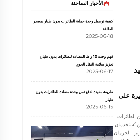
الأخبار الساخنة
كيفية توصيل وحدة حماية الطائرات بدون طيار بمصدر
الطاقة
2025-06-18
فهم وحدة 10 واط المضادة للطائرات بدون طيار:
تعزيز سلامة النقل الجوي
د
2025-06-17
طريقة مفيدة لدفع ثمن وحدة مضادة للطائرات بدون
لإجبار الطائرة المُسيرة على
طيار
2025-06-15
لاتصال بين الطائرات
شًا على ترددي ٢,٤ غيغاهيرتز و٥,٨ غيغاهيرتز اللذين تُستخدمان
 الملاحة الساتلية العالمية (GNSS)—وخاصةً عند التردد الحرج ١,٥٧٥ غيغاهيرتز—لحرمان