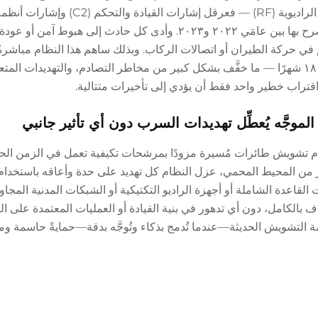
كيلومتر — ومُدمجٌ مع طبقات الرادار وكشف الإشارات الراديوية (RF) — فع
الأقمار الصناعية (GNSS) لـ ١٣٧ طائرة مُسيرة غير مصرح بها بين عامَي ٢٠٢٢ و٢٠٢٣. وأدى كل حادث إلى ه
م في حركة الطيران أو اتصالات الركاب. وبذلك ساهم هذا النظام مباشر
موثَّق بنسبة ٩٢٪ في انتهاكات المجال الجوي على مدى ١٨ شهرًا — ما خفَّف بشكل كبير من مخاطر التصادم، والتهديدات الم
قتراب خطير واحد فقط أن يؤدي إلى تأخيرات متتالية.
وجَّه يُعطِّل تهديدات السرب دون أي تأثير جانبي
ظام تشويش طائرات مُسيرة مزودًا بمرشحات تكيفية تعمل في الزمن الح
 مسافة ٥٠٠ متر من المحيط المحمي، عزل النظام كل تهديد على حدة وأعاقه باستخ
لقاعدة الشاملة أو أجهزة الراديو التكتيكية أو الشبكات المدنية المجاور
داف بالكامل، دون أي تدهور في بنية القيادة أو العمليات المعتمدة على 
ظمة التشويش الحديثة—عندما تُدمج بذكاء وتُوجَّه بدقة—حمايةً حاسمة و