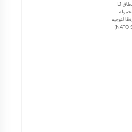
بها. وتضمن هذه الضوابط أن يقتصر التشويش بدقة على نطاقات التهديد المعروفة فقط — مثل ٢,٤ جيجاهرتز و٥,٨ جيجاهرتز ونطاق L1
 المحمولة
قًا لتوجيه
وزارة الدفاع الأمريكية رقم ٣٠٠٠,٢٢ (DoD Directive 3000.22) والمعيار التوافقي لحلف الناتو رقم ٤٦٧١ (NATO STANAG 4671)