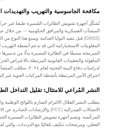
مكافحة الجاسوسية والتهريب والتهديدات ال
تُشكّل أجهزة تشويش الطائرات المُسيرة طبقةً غير حركية
(GNSS) قبل تنفيذ النوايا العدائية. ويمنع هذا الن
المعلومات الاستخباراتية التي قد تدعم أنشطة التهريب أو
المبرمجة مسبقًا في الطائرة المسيرة بدلًا من تدميره
المأهولة والتعقيدات القانونية المرتبطة بالاعتراض الح
اختراق الأمن المرتبطة بأنشطة المركبات الجوية غير الم
النشر المُراعي للامتثال: تقليل التداخل ال
الفعلي، ومرشحات تتكيف تلقائيًا مع الترددات، والتي تُفع