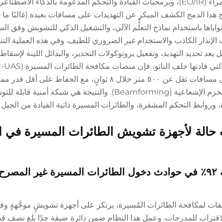
النطاق (RF)، والتتبع البصري-الكهربي/الأشعة تحت الحمراء (EO/IR)، وبرمجيات القيادة والتحكم المدعومة بالذكاء ا
اياها باستخدام نماذج التعلُّم الآلي، والتشغيل الذكي للتشويش وفق ال
 الإنذار الكاذب والاستخدام غير الضروري للطيف. وفي هذه العملية الت
 بعد تحديد التهديد، وتفعيل بروتوكولات التحذير، والبدائل اللينة لإسقاط
بالكامل تحقق معدل اكتشاف بنسبة ٩٥٪ للتهديدات على مسافات تقل عن ٥٠٠ متر خلال ٨ ثوانٍ، مع الحفاظ 
التداخل الجانبي عبر استهداف الترددات بدقة وتشكيل الحزم الإشعاعية (Beamforming). والنتيجة هي شب
روابط التحكم المشفرة، والطائرات المسيرة ذاتية القيادة من الجيل ا
ت حالة لأجهزة تشويش الطائرات المسيرة في ال
مطار دولي من الفئة الأولى: انخفاض بنسبة ٩٢٪ في حوادث دخول الطائرات المسيرة غير ا
ت لمكافحة الطائرات المُسيرة، يرتكز على أجهزة تشويشٍ موجَّهةٍ وقاب