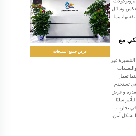
بروتوكولات
ى عكس وسائل
نفسها، مما
يكي مع
عرض جميع المنتجات
لمُسيرة غير
والبصمات
نما تعمل
لتي تستخدم
 ناتج القدرة وعرض
تأثير سلبًا
 في تجارب