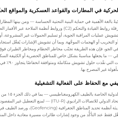
حركية في المطارات والقواعد العسكرية والمواقع الح
ً بالغة الأهمية في حماية البنية التحتية الحساسة — ومن بينها المطار
المنشآت العسكرية والمرافق الحكومية — من خلال عرقلة روابط القيادة والتحكم (C2) وروابط أنظمة الملاحة عبر 
وع من التشويش عمليات المراقبة الجوية، أو تسليم الحمولات غير المشروعة، أ
 التخريب أو الهجمات الموجَّهة. وبما أن تشويش الإشارات يُفعِّل استجا
ا في الجو، فإن هذه الطريقة تجنّب مخاطر الحطام ومخاطر الطيران فوق
ركي — ما يجعلها مناسبةً بشكل خاص للمناطق الحضرية أو الكثيفة السكا
لدراسات دفاع البنية التحتية لعام ٢٠٢٤، سجّلت المنشآت 
أهولة غير المصرح بها.
طيفي مع الحفاظ على الفعالية التشغيلية
يتطلب النشر الفعّال الالتزام الصارم بال
الاتصالات الفيدرالية (FCC) والإرشادات الصادرة عن الاتحاد الدولي للاتصالات الراديوي (ITU-R) — لمن
المرخَّصة. وتضم أجهزة تشويش الطائرات المسيرة الحديثة أنظمة تحديد المناطق الجغرافية
َّل
فقط
عند التأكُّد من وجود إشارات طائرات مسيرة معادية داخل المن