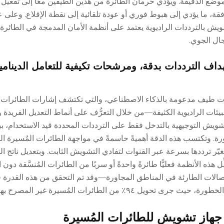
وضع الدقيقة. ويؤدي حرمان الطائرة من هذين الطيفين معًا إلى تفعيل 
افقة، ما يؤدي إلى هبوط فوري أو عودة تلقائية إلى نقطة الإقلاع. وعل
ويش بالترددات الراديوية يعتمد على أنظمة الأمان المدمجة في الطائرة 
ال الجوي.
ف الترددات بدقة، ومرشحات تكيفية للتعامل الدينام
لات طيف مدعومة بالذكاء الاصطناعي، والتي تكتشف إشارات الطائرات ا
ئات الراديوية الكثيفة—من خلال التعرُّف على أنماط التعديل الفريدة 
لتشويش التوجيهية بالتدخل فقط على الترددات المحددة قيد الاستخدام، بي
ة. وتكتسب هذه الدقة أهميةً حاسمةً في مواجهة الطائرات المُسيرة ا
ر الطيفي القافز للترددات (FHSS)، والتي تغيّر ترددها بسرعة عبر القنوات لتفادي التشويش الثابت. وبتعديل
 هذه الأنظمة فعليًّا طائرةً واحدةً أو سربًا من الطائرات المُنسَّقة دون ال
لاتصالات الطارئة في المناطق المجاورة—وقد تم التحقق من هذه القدرة
جهاز تشويش للطائرات المُسيرة