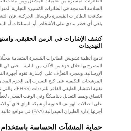
الطائرات المُسيرة من تعليمات المشغل ومن بيانات التم
السلامة المدمجة في الطائرات المُسيرة التجارية المتو
مكافحة الطائرات المُسيرة بالوسائل الحركية، فإن التش
يلغي أي خطر مادي على الأشخاص أو الممتلكات أو المج
كشف الإشارات في الزمن الحقيقي، واستهدا
التهديدات
تدمج أنظمة تشويش الطائرات المُسيرة المتقدمة محلِّ
المصرح بها خلال جزء من الألف من الثانية—حتى في البي
الإرسالية. وبمجرد التعرُّف على الإشارة، تقوم أجهزة ا
المرشحات التكيفية على كبح التسرب إلى الحزم المجاور
تقنية الانتشا
النطاق ونمط التعديل ديناميكيًّا وفي الوقت الفعلي، تُعَطِّل
على اتصالات الهواتف الخلوية أو شبكة الواي فاي أو ا
أجرتها إدارة الطيران الفيدرالية (FAA) في مواقع عالية الخطورة، حيث جرى تحويل ٩٤٪ من الطائرات المُسيرة غير المصرح بها بشكل آمن.
حماية المنشآت الحساسة باستخدام 