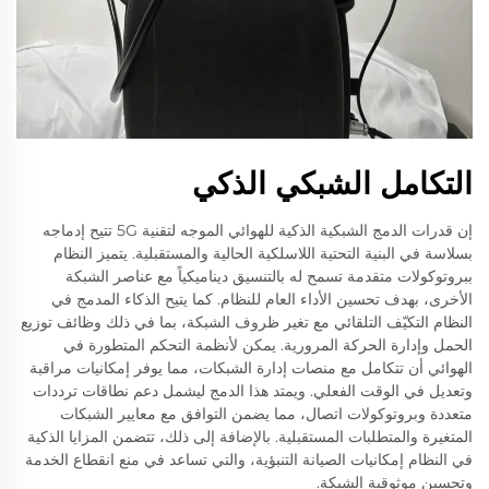
التكامل الشبكي الذكي
إن قدرات الدمج الشبكية الذكية للهوائي الموجه لتقنية 5G تتيح إدماجه
بسلاسة في البنية التحتية اللاسلكية الحالية والمستقبلية. يتميز النظام
ببروتوكولات متقدمة تسمح له بالتنسيق ديناميكياً مع عناصر الشبكة
الأخرى، بهدف تحسين الأداء العام للنظام. كما يتيح الذكاء المدمج في
النظام التكيّف التلقائي مع تغير ظروف الشبكة، بما في ذلك وظائف توزيع
الحمل وإدارة الحركة المرورية. يمكن لأنظمة التحكم المتطورة في
الهوائي أن تتكامل مع منصات إدارة الشبكات، مما يوفر إمكانيات مراقبة
وتعديل في الوقت الفعلي. ويمتد هذا الدمج ليشمل دعم نطاقات ترددات
متعددة وبروتوكولات اتصال، مما يضمن التوافق مع معايير الشبكات
المتغيرة والمتطلبات المستقبلية. بالإضافة إلى ذلك، تتضمن المزايا الذكية
في النظام إمكانيات الصيانة التنبؤية، والتي تساعد في منع انقطاع الخدمة
وتحسين موثوقية الشبكة.