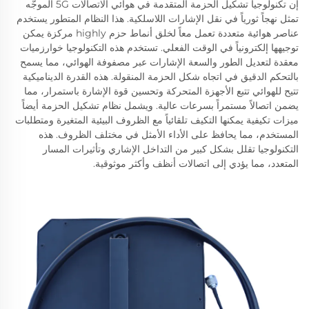
إن تكنولوجيا تشكيل الحزمة المتقدمة في هوائي الاتصالات 5G الموجّه
تمثل نهجاً ثورياً في نقل الإشارات اللاسلكية. هذا النظام المتطور يستخدم
عناصر هوائية متعددة تعمل معاً لخلق أنماط حزم highly مركزة يمكن
توجيهها إلكترونياً في الوقت الفعلي. تستخدم هذه التكنولوجيا خوارزميات
معقدة لتعديل الطور والسعة الإشارات عبر مصفوفة الهوائي، مما يسمح
بالتحكم الدقيق في اتجاه شكل الحزمة المنقولة. هذه القدرة الديناميكية
تتيح للهوائي تتبع الأجهزة المتحركة وتحسين قوة الإشارة باستمرار، مما
يضمن اتصالاً مستمراً بسرعات عالية. ويشمل نظام تشكيل الحزمة أيضاً
ميزات تكيفية يمكنها التكيف تلقائياً مع الظروف البيئية المتغيرة ومتطلبات
المستخدم، مما يحافظ على الأداء الأمثل في مختلف الظروف. هذه
التكنولوجيا تقلل بشكل كبير من التداخل الإشاري وتأثيرات المسار
المتعدد، مما يؤدي إلى اتصالات أنظف وأكثر موثوقية.