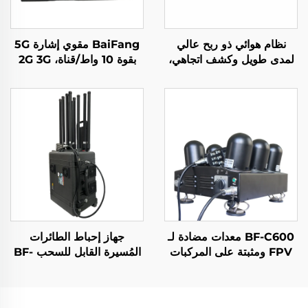
نظام هوائي ذو ربح عالي
BaiFang مقوي إشارة 5G
لمدى طويل وكشف اتجاهي،
بقوة 10 واط/قناة، 2G 3G
جهاز مزعج لإشارات الراديو
4G
المضاد للطائرات بدون طيار،
درع ترددي فعال، إشارات
الطائرات بدون طيار UAV
BF-C600 معدات مضادة لـ
جهاز إحباط الطائرات
FPV ومثبتة على المركبات
المُسيرة القابل للسحب BF-
لمكافحة الطائرات المُسيّرة
L1200