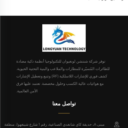
توفر شركة شنتشن لونغيوان للتكنولوجيا أنظمة ذكية مضادة
للطائرات المُسيّرة للمطارات والملاعب والبنية التحتية الحيوية.
كشف فوري للإشارات اللاسلكية (RF) وتتبع وتعطيل الإشارات
مع هوائيات عالية الكسب وحلول مخصصة. تعتمد عليها فرق
الأمن العالمية.
تواصل معنا
مبنى A، حديقة كاي شانغدي الصناعية، رقم 1 شارع شينغهوا، منطقة