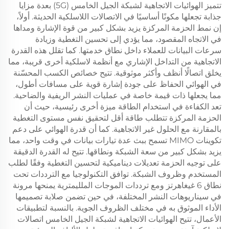
تتميز الهوائيات الاتجاهية لشبكة الجيل الخامس (5G) بعدة مزايا
جذابة تجعلها مكونًا أساسيًا في الاتصالات اللاسلكية الحديثة. أولاً،
إن نمط الحزمة المركزة يزيد بشكل كبير من قوة الإشارة ومداها
في الاتجاه المقصود، مما يؤدي إلى تحسين التغطية وزيادة
سرعات البيانات للعملاء داخل نطاق خدمتها. كما تقلل هذه القدرة
الاتجاهية من التداخل الإشاري مع أنظمة لاسلكية أخرى قريبة، مما
يخلق اتصالًا أنظف وأكثر موثوقية. تتيح خصائص الكسب المحسّنة
في الهوائي الحفاظ على جودة إشارة قوية على مسافات أطول،
مما يجعلها ذات قيمة خاصة في عمليات النشر الريفية والضاحية.
تعد الكفاءة في استخدام الطاقة ميزة أخرى رئيسية، حيث أن
الحزمة المركزة تتطلب طاقة أقل لتحقيق نفس مستوى التغطية
بالمقارنة مع الحلول غير الاتجاهية. كما أن قدرة الهوائي على دعم
تكوينات MIMO تسمح ببث عدة تيارات بيانات في وقت واحد، مما
يزيد بشكل كبير من سعة الشبكة ونطاقها. تتيح له القدرة الدقيقة
على توجيه الحزمة تعديلات ديناميكية لتحسين التغطية وفقًا لطلب
المستخدم وظروف الشبكة. توافق التكنولوجيا مع الترددات تحت
نطاق 6 غيغاهرتز ومع ترددات الموجات الملليمترية يمنحها مرونة
في سيناريوهات النشر المختلفة، في حين تضمن صلابة تصميمها
الأداء الموثوق به في مختلف الظروف الجوية. بالنسبة لتطبيقات
الأعمال، تتيح الهوائيات الاتجاهية لشبكة الجيل الخامس اتصالات