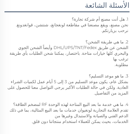
الأسئلة الشائعة
1. هل أنت مصنع أم شركة تجارة؟ 
نحن مصنع، ويقع مصنعنا في مقاطعة لونغجانغ، شنتشن، قوانغدونغ. 
نرحب بزيارتكم. 
2. ما هي طريقة الشحن؟ 
الشحن عن طريق DHL/UPS/TNT/Fedex وأيضاً الشحن الجوي 
والبحري كلها خيارات متاحة. باختصار، يمكننا شحن الطلبات بأي طريقة 
ترغب بها 
مطلوبة. 
3. ما هو موعد التسليم؟ 
بشكل عام، يكون موعد التسليم من 3 إلى 5 أيام عمل لكميات الشراء 
العادية. ولكن في حالة الطلبات الأكبر يرجى التواصل معنا للحصول على 
المزيد من التفاصيل. 
4. ما هي خدمة ما بعد البيع المتاحة لهذه الوحدة RF لمضخم الطاقة؟ 
تقدم العلامة التجارية لونغيوان خدمات ما بعد البيع المثالية، بما في ذلك 
الدعم الفني والصيانة والاستبدال وغيرها من 
الخدمات، بحيث يمكن للعملاء استخدام منتجاتنا دون قلق. 