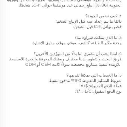
الجنوبية (1.00%). يبلغ إجمالي عدد موظفينا حوالي 11-50 شخصًا. 
٢. كيف نضمن الجودة؟ 
دائمًا ما يتم إعداد عينة قبل الإنتاج الضخم؛ 
فحص نهائي دائمًا قبل الشحن؛ 
3. ما الذي يمكنك شراؤه منا؟ 
وحدة مكبر الطاقة، كاشف، موقع، موقع، مقوي الإشارة 
4. لماذا يجب أن تشتري منا بدلًا من المورِّدين الآخرين؟ 
فريق البحث والتطوير لدينا محترف ويمتلك المعرفة والخبرة الأساسية 
اللازمةة لتنفيذ مشاريع مخصصة سواءً كانت OEM أو ODM 
5. ما الخدمات التي يمكننا تقديمها؟ 
شروط التسليم المقبولة: 
100% مدفوع مسبقًا 
عملة الدفع المقبولة: 
$/￥
نوع الدفع المقبول: T/T، L/C؛   