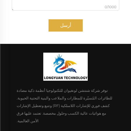
0/1000
أرسل
توفر شركة شنتشن لونغيوان للتكنولوجيا أنظمة ذكية مضادة
للطائرات المُسيّرة للمطارات والملاعب والبنية التحتية الحيوية.
كشف فوري للإشارات اللاسلكية (RF) وتتبع وتعطيل الإشارات
مع هوائيات عالية الكسب وحلول مخصصة. تعتمد عليها فرق
الأمن العالمية.