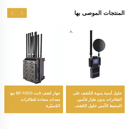
المنتجات الموصى بها
حلول أمنية يدوية للكشف على
جهاز كشف ثابت BF-1000 مع
الطائرات بدون طيار لتأمين
معدات مضادة للطائرات
المحيط الأمني حلول الكشف
المُسيّرة
عن الإشارات طويلة المدى
المحمولة لكشف الطائرات
بدون طيار من نوع FPV