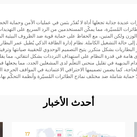
ات عديدة جذابة تجعلها أداة لا تُقدّر بثمن في عمليات الأمن وحماية الخ
ات المُسيّرة، مما يمكّن المستخدمين من الرد السريع على التهديدات ال
ف الوزن ولكن المتين، مع الحفاظ على حماية قوية ضد الظروف البيئية ا
 إلى حالة التشغيل الكاملة. نظام إدارة الطاقة الذكي يُطيل عمر البطا
البطاريات بشكل متكرر. يتيح التصميم الوحدوي للحقيبة صيانتها وترقيتها
ى هامة في قدرة النظام على استهداف الترددات بشكل انتقائي، مما يقل
م البديهية في تقليل منحنى التعلّم لدى المشغلين الجدد، مما يجعلها في
لحاجة، كما يضمن تصميمها الاحترافي الاعتمادية في المواقف الحرجة الم
اية شاملة ضد مختلف نماذج الطائرات المُسيّرة وأنظمة التحكّم بها، مما 
أحدث الأخبار
17