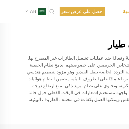
ية
احصل على عرض سعر
AR
طيار
ةً وفعالةً ضد عمليات تشغيل الطائرات غير المصرح بها.
والأشخاص الحريصين على خصوصيتهم. يدمج نظام الحقيبة
لتعطيل فعالة لإشارات التحكم الشائعة بالطائرات المُسيرة، ونظام تحديد المواقع العالمي (GPS)، وأحزمة التردد الخاصة بنقل الفيديو. وهو مزود بتصميم هندسي
بارتدائه لفترة طويلة مع احتوائه على تكنولوجيا تعطيل متطورة يمكنها إنشاء فقاعة حماية نصف قطرها يصل إلى 1000 متر، اعتمادًا على الظروف البيئية. يتضمن النظام هوائيات
رية، وتحتوي على نظام تبريد ذكي لمنع ارتفاع درجة
وفر واجهة مستخدم إشعارات في الوقت الفعلي حول حالة
طقس ويمكنها العمل بكفاءة في مختلف الظروف البيئية،