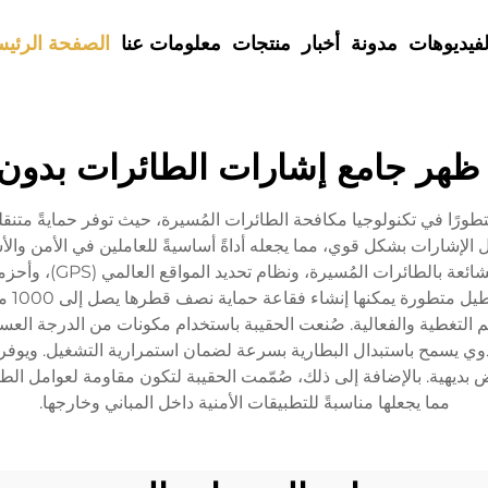
لفيديوهات
مدونة
أخبار
منتجات
معلومات عنا
الصفحة الرئيس
 ظهر جامع إشارات الطائرات بدون 
طورًا في تكنولوجيا مكافحة الطائرات المُسيرة، حيث توفر حمايةً متنقل
يل الإشارات بشكل قوي، مما يجعله أداةً أساسيةً للعاملين في الأمن 
نطاقات ترددية متعددة 
يسمح 
التغطية والفعالية. صُنعت الحقيبة باستخدام مكونات من الدرجة العسك
وحدوي يسمح باستبدال البطارية بسرعة لضمان استمرارية التشغيل. وي
ض بديهية. بالإضافة إلى ذلك، صُمّمت الحقيبة لتكون مقاومة لعوامل ال
مما يجعلها مناسبةً للتطبيقات الأمنية داخل المباني وخارجها.