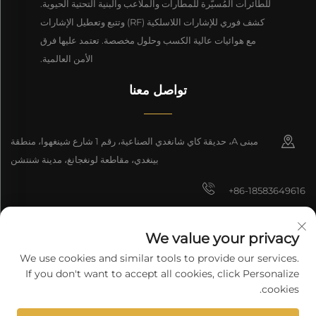
للطائرات المُسيّرة للمطارات والملاعب والبنية التحتية الحيوية.
كشف فوري للإشارات اللاسلكية (RF) وتتبع وتعطيل الإشارات
مع هوائيات عالية الكسب وحلول مخصصة. تعتمد عليها فرق
الأمن العالمية.
تواصل معنا
مبنى A، حديقة كاي شانغدي الصناعية، رقم 1 شارع شينغهوا، منطقة
بينغدي، مقاطعة لونغجانغ، مدينة شنتشن
+86-18583649616
[email protected]
We value your privacy
8618165761396
We use cookies and similar tools to provide our services.
If you don't want to accept all cookies, click Personalize
cookies.
جميع الحقوق محفوظة © 2025 شركة شنتشن لونغيوان للتكنولوجيا المحدودة.