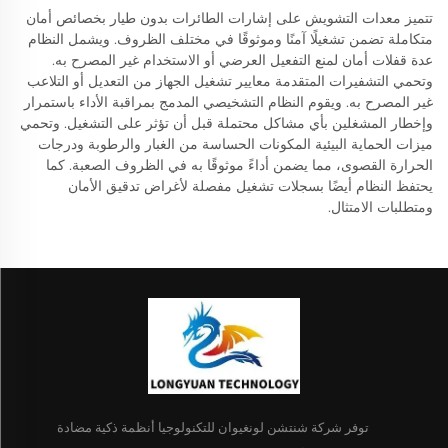
تتميز معدات التشويش على إشارات الطائرات بدون طيار بخصائص أمان
متكاملة تضمن تشغيلًا آمنًا وموثوقًا في مختلف الظروف. ويشمل النظام
عدة قفلات أمان لمنع التفعيل العرضي أو الاستخدام غير المصرح به.
وتحمي التشفيرات المتقدمة معايير تشغيل الجهاز من التعديل أو التلاعب
غير المصرح به. ويقوم النظام التشخيصي المدمج بمراقبة الأداء باستمرار
وإخطار المشغلين بأي مشاكل محتملة قبل أن تؤثر على التشغيل. وتحمي
ميزات الحماية البيئية المكونات الحساسة من الغبار والرطوبة ودرجات
الحرارة القصوى، مما يضمن أداءً موثوقًا به في الظروف الصعبة. كما
يحتفظ النظام أيضًا بسجلات تشغيل مفصلة لأغراض تدقيق الأمان
ومتطلبات الامتثال.
توفر شركة شنتشن لونغيوان للتكنولوجيا أنظمة ذكية مضادة