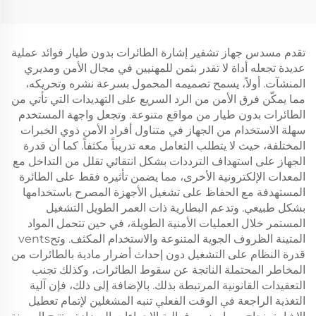
L1200
الإصدار المجمع
تقدم مسدس جهاز تشفير إشارة الطائرات بدون طيار فوائد عملية
عديدة تجعله أداة لا تقدر بثمن للمهنيين في مجال الأمن ومديري
المنشآت. أولاً، يسمح تصميمه المحمول بسرعة نشره وتحريكه،
مما يمكّن فرق الأمن من الرد السريع على التهديدات التي تأتي من
الطائرات بدون طيار من مواقع متنوعة. وتجعل واجهة المستخدم
سهلة الاستخدام من الجهاز في متناول أفراد الأمن ذوي الخبرات
المختلفة، حيث لا يتطلب التعامل معه تدريباً مكثفاً. كما أن قدرة
الجهاز على استهداف الترددات بشكل انتقائي تقلل من التداخل مع
المعدات الإلكترونية الأخرى، مما يضمن تأثيره فقط على الطائرة
المستهدفة مع الحفاظ على تشغيل الأجهزة المصرح باستخدامها
بشكل طبيعي. وتدعم البطارية ذات العمر الطويل التشغيل
المستمر خلال العمليات الأمنية الطويلة، في حين تتحمل المواد
المتينة الظروف الجوية المتنوعة والاستخدام المكثف. وتحvents
قدرة النظام على التشغيل دون إحداث أضرار مادية بالطائرات من
المخاطر المحتملة الناتجة عن سقوط الطائرات، وكذلك تجنب
التعقيدات القانونية المرتبطة بذلك. بالإضافة إلى ذلك، فإن آلية
التغذية الراجعة في الوقت الفعلي تنبه المشغلين لإتمام تعطيل