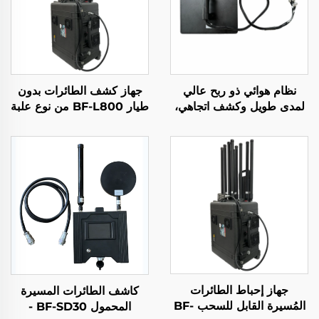
نظام هوائي ذو ربح عالي
جهاز كشف الطائرات بدون
لمدى طويل وكشف اتجاهي،
طيار BF-L800 من نوع علبة
جهاز مزعج لإشارات الراديو
سحب
المضاد للطائرات بدون طيار،
درع ترددي فعال، إشارات
الطائرات بدون طيار UAV
جهاز إحباط الطائرات
كاشف الطائرات المسيرة
المُسيرة القابل للسحب BF-
المحمول BF-SD30 -