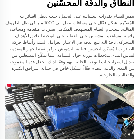
النطاق والدقة المحسّنين
يتميز النظام بقدرات استثنائية على التحمل، حيث يعطل الطائرات
المُسيّرة بشكل فعّال على مسافات تصل إلى 1000 متر في ظل الظروف
المثالية. يستخدم النظام المستهدف المتكامل بصريات متقدمة ومساعدة
رقمية لمساعدة المشغلين على الحفاظ على التوجيه الدقيق للأهداف
المتحركة. تأخذ آلية تتبع الدقة في الاعتبار العوامل البيئية وأنماط حركة
الطائرات المُسيّرة لتحسين فعالية التشويش. توفر تقنية الجهاز المتقدمة
لقياس المدى ملاحظات فورية حول المسافة، مما يمكّن المشغلين من
تعديل استراتيجيات التوجيه الخاصة بهم وفقًا لذلك. تجعل هذه المجموعة
من المدى والدقة النظام فعّالًا بشكل خاص في حماية المرافق الكبيرة
والفعاليات الخارجية.