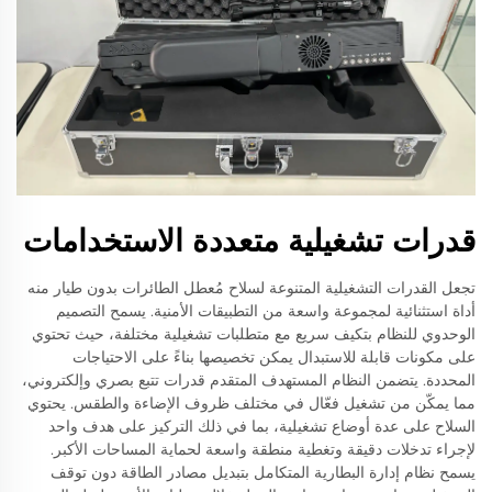
قدرات تشغيلية متعددة الاستخدامات
تجعل القدرات التشغيلية المتنوعة لسلاح مُعطل الطائرات بدون طيار منه
أداة استثنائية لمجموعة واسعة من التطبيقات الأمنية. يسمح التصميم
الوحدوي للنظام بتكيف سريع مع متطلبات تشغيلية مختلفة، حيث تحتوي
على مكونات قابلة للاستبدال يمكن تخصيصها بناءً على الاحتياجات
المحددة. يتضمن النظام المستهدف المتقدم قدرات تتبع بصري وإلكتروني،
مما يمكّن من تشغيل فعّال في مختلف ظروف الإضاءة والطقس. يحتوي
السلاح على عدة أوضاع تشغيلية، بما في ذلك التركيز على هدف واحد
لإجراء تدخلات دقيقة وتغطية منطقة واسعة لحماية المساحات الأكبر.
يسمح نظام إدارة البطارية المتكامل بتبديل مصادر الطاقة دون توقف