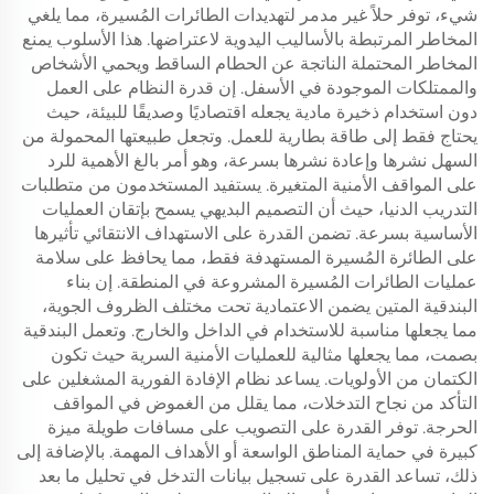
شيء، توفر حلاً غير مدمر لتهديدات الطائرات المُسيرة، مما يلغي
المخاطر المرتبطة بالأساليب اليدوية لاعتراضها. هذا الأسلوب يمنع
المخاطر المحتملة الناتجة عن الحطام الساقط ويحمي الأشخاص
والممتلكات الموجودة في الأسفل. إن قدرة النظام على العمل
دون استخدام ذخيرة مادية يجعله اقتصاديًا وصديقًا للبيئة، حيث
يحتاج فقط إلى طاقة بطارية للعمل. وتجعل طبيعتها المحمولة من
السهل نشرها وإعادة نشرها بسرعة، وهو أمر بالغ الأهمية للرد
على المواقف الأمنية المتغيرة. يستفيد المستخدمون من متطلبات
التدريب الدنيا، حيث أن التصميم البديهي يسمح بإتقان العمليات
الأساسية بسرعة. تضمن القدرة على الاستهداف الانتقائي تأثيرها
على الطائرة المُسيرة المستهدفة فقط، مما يحافظ على سلامة
عمليات الطائرات المُسيرة المشروعة في المنطقة. إن بناء
البندقية المتين يضمن الاعتمادية تحت مختلف الظروف الجوية،
مما يجعلها مناسبة للاستخدام في الداخل والخارج. وتعمل البندقية
بصمت، مما يجعلها مثالية للعمليات الأمنية السرية حيث تكون
الكتمان من الأولويات. يساعد نظام الإفادة الفورية المشغلين على
التأكد من نجاح التدخلات، مما يقلل من الغموض في المواقف
الحرجة. توفر القدرة على التصويب على مسافات طويلة ميزة
كبيرة في حماية المناطق الواسعة أو الأهداف المهمة. بالإضافة إلى
ذلك، تساعد القدرة على تسجيل بيانات التدخل في تحليل ما بعد