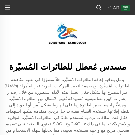
AR
مسدس مُعطل للطائرات المُسيّرة
يمثل بندقية إعاقة الطائرات المُسيَّرة حلاً متطوّرًا في تقنية مكافحة
الطائرات المُسيَّرة، ومصممة لتحييد المركبات الجوية غير المأهولة (UAVs)
غير المصرح بها بشكل فعّال. تعمل هذه الأداة المتطورة من خلال إصدار
إشارات كهرومغناطيسية مُستهدفة تُعيق الاتصال بين الطائرة المُسيَّرة
ومشغِّلها، مما يجبر الطائرة إما على الهبوط بشكل آمن أو العودة إلى
نقطة إقلاعها. يستخدم النظام تقنية تداخل ترددي متقدمة يمكنها استهداف
فعّال لعدة نطاقات ترددية تُستخدم عادةً في الطائرات المُسيَّرة التجارية
والاستهلاكية، بما في ذلك 2.4GHz و5.8GHz. تحتوي البندقية على تصميم
هندسي مريح مع واجهة مستخدم بديهية، مما يجعلها سهلة الاستخدام من