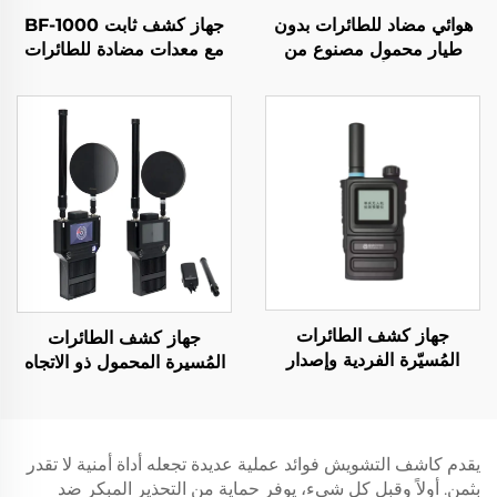
هوائي مضاد للطائرات بدون
جهاز كشف ثابت BF-1000
طيار محمول مصنوع من
مع معدات مضادة للطائرات
قطعة صب ألمنيومي بقدرة
المُسيّرة
50 واط 900 - 1000
ميغاهرتز
جهاز كشف الطائرات
جهاز كشف الطائرات
المُسيّرة الفردية وإصدار
المُسيرة المحمول ذو الاتجاه
الإنذار المبكر
المحدد BF-S30
يقدم كاشف التشويش فوائد عملية عديدة تجعله أداة أمنية لا تقدر
بثمن. أولاً وقبل كل شيء، يوفر حماية من التحذير المبكر ضد