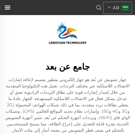
AR
جامع عن بعد
جهاز تشويش عن بُعد هو جهاز إلكتروني متطور مصمم لإعاقة إشارات
الاتصالات اللاسلكية عبر مختلف الترددات. تعمل هذه التكنولوجيا المتقدمة
من خلال إصدار إشارات قوية على نطاق الترددات الراديوية تعيق أو
تتدخل بشكل فعال في الاتصالات اللاسلكية المستهدفة. الجهاز عادةً ما
يغطي نطاقات تردد متعددة، بما في ذلك شبكات الهواتف المحمولة (2G
و3G و4G و5G)، وإشارات نظام تحديد المواقع العالمي (GPS)، وشبكات
الواي فاي (WiFi)، وترددات أجهزة التحكم عن بُعد. تتميز أجهزة التشويش
الحديثة بقدرة قابلة للتعديل على إخراج الطاقة، مما يسمح للمستخدمين
بالتحكم في نصف قطر التشويش من بضعة أمتار إلى مئات الأمتار،