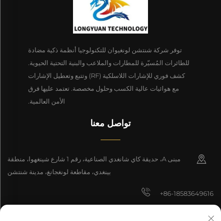
توفر شركة شنتشن لونغيوان للتكنولوجيا أنظمة ذكية مضادة
للطائرات المُسيّرة للمطارات والملاعب والبنية التحتية الحيوية.
كشف فوري للإشارات اللاسلكية (RF) وتتبع وتعطيل الإشارات
مع هوائيات عالية الكسب وحلول مخصصة. تعتمد عليها فرق
الأمن العالمية.
تواصل معنا
مبنى A، حديقة كاي شانغدي الصناعية، رقم 1 شارع شينغهوا، منطقة
بينغدي، مقاطعة لونغجانغ، مدينة شنتشن
+86-18583649616
[email protected]