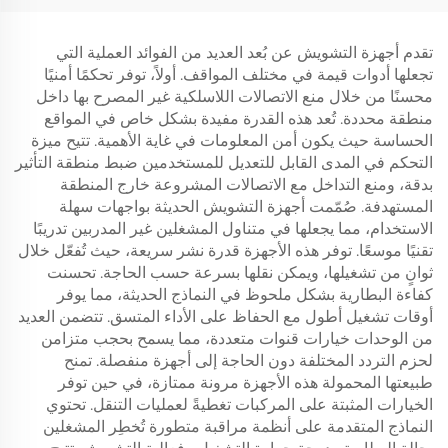
تقدم أجهزة التشويش عن بُعد العديد من الفوائد العملية التي
تجعلها أدوات قيمة في مختلف المواقف. أولاً، توفر تحكمًا أمنيًا
محسنًا من خلال منع الاتصالات اللاسلكية غير المصرح بها داخل
منطقة محددة. تُعد هذه القدرة مفيدة بشكل خاص في المواقع
الحساسة حيث يكون أمن المعلومات في غاية الأهمية. تتيح ميزة
التحكم في المدى القابل للتعديل للمستخدمين ضبط منطقة التأثير
بدقة، ومنع التداخل مع الاتصالات المشروعة خارج المنطقة
المستهدفة. صُمّمت أجهزة التشويش الحديثة بواجهات سهلة
الاستخدام، مما يجعلها في متناول المشغلين غير المدربين تدريبًا
تقنيًا موسعًا. توفر هذه الأجهزة قدرة نشر سريعة، حيث تُفعّل خلال
ثوانٍ من تشغيلها، ويمكن نقلها بسرعة حسب الحاجة. تحسنت
كفاءة البطارية بشكل ملحوظ في النماذج الحديثة، مما يوفر
أوقات تشغيل أطول مع الحفاظ على الأداء المتسق. تتضمن العديد
من الوحدات خيارات قنوات متعددة، مما يسمح بحجب متزامن
لحزم التردد المختلفة دون الحاجة إلى أجهزة منفصلة. تمنح
طبيعتها المحمولة هذه الأجهزة مرونة ممتازة، في حين توفر
الخيارات المثبتة على المركبات تغطيةً لعمليات التنقل. تحتوي
النماذج المتقدمة على أنظمة مراقبة متطورة تُخطِر المشغلين