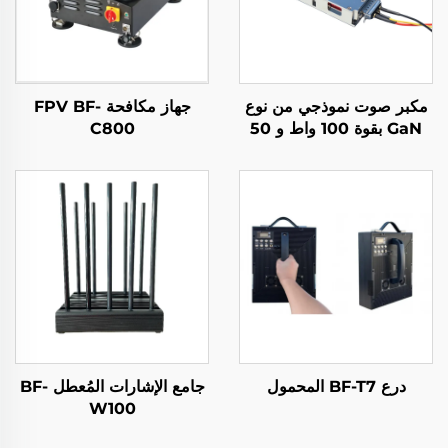
مكبر صوت نموذجي من نوع
جهاز مكافحة FPV BF-
GaN بقوة 100 واط و 50
C800
ديسيبل للميجاهرتز لأنظمة
الطائرات بدون طيار، وحدة
مضادة للطائرات بدون طيار
بتردد 5.2/5.8 غيغاهرتز، درع
RF كافٍ بتردد 5.2/5.8
غيغاهرتز، 100 واط و 50
ديسيبل للميجاهرتز
درع BF-T7 المحمول
جامع الإشارات المُعطل BF-
W100