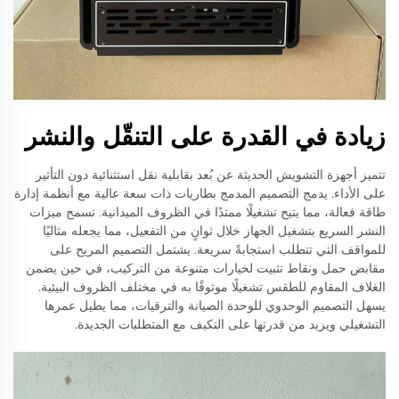
زيادة في القدرة على التنقّل والنشر
تتميز أجهزة التشويش الحديثة عن بُعد بقابلية نقل استثنائية دون التأثير
على الأداء. يدمج التصميم المدمج بطاريات ذات سعة عالية مع أنظمة إدارة
طاقة فعالة، مما يتيح تشغيلًا ممتدًا في الظروف الميدانية. تسمح ميزات
النشر السريع بتشغيل الجهاز خلال ثوانٍ من التفعيل، مما يجعله مثاليًا
للمواقف التي تتطلب استجابةً سريعة. يشتمل التصميم المريح على
مقابض حمل ونقاط تثبيت لخيارات متنوعة من التركيب، في حين يضمن
الغلاف المقاوم للطقس تشغيلًا موثوقًا به في مختلف الظروف البيئية.
يسهل التصميم الوحدوي للوحدة الصيانة والترقيات، مما يطيل عمرها
التشغيلي ويزيد من قدرتها على التكيف مع المتطلبات الجديدة.