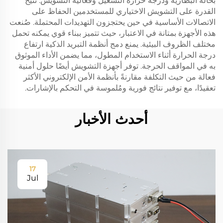
بحالة البطارية ودرجة حرارة التشغيل وفعالية التشويش. تتيح
القدرة على التشويش الاختياري للمستخدمين الحفاظ على
الاتصالات الأساسية في حين يحتجزون التهديدات المحتملة. صُنعت
هذه الأجهزة بمتانة في الاعتبار، حيث تتميز ببناء قوي يمكنه تحمل
مختلف الظروف البيئية. يمنع دمج أنظمة التبريد الذكية ارتفاع
درجة الحرارة أثناء الاستخدام المطول، مما يضمن الأداء الموثوق
به في المواقف الحرجة. توفر أجهزة التشويش أيضًا حلول أمنية
فعالة من حيث التكلفة مقارنةً بأنظمة الأمن الإلكتروني الأكثر
تعقيدًا، مع توفير نتائج فورية ومُلموسة في التحكم بالإشارات.
أحدث الأخبار
17
Jul