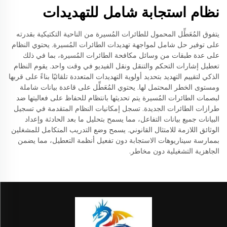
نظام استجابة شامل للتهديدات
يتفوق المُعَطِّل المحمول للطائرات المُسيرة من الناحية التكتيكية بقدرته
على توفير حل شامل لمواجهة تهديدات الطائرات المُسيرة. يحتوي النظام
على عدة طبقات من وسائل مكافحة الطائرات المُسيرة، بما في ذلك
تعطيل إشارات التحكم والتنقل ونقل الفيديو في وقت واحد. يقوم النظام
الذكي لتقييم التهديد بتحديد أولوية التهديدات المتعددة تلقائيًا بناءً على قربها
ومستوى الخطر المحتمل لها. يحتوي المُعَطِّل على قاعدة بيانات شاملة
لبصمات الطائرات المُسيرة يتم تحديثها بانتظام للحفاظ على فعاليتها ضد
طرازات الطائرات الجديدة. تسجل إمكانيات النظام المتقدمة في تسجيل
البيانات جميع بيانات التفاعل، مما يسمح بتحليل ما بعد الحادثة وإعداد
الوثائق اللازمة للامتثال القانوني. يسمح وضع التدريب المتكامل للمشغلين
بممارسة سيناريوهات الاستجابة دون تفعيل أنظمة التعطيل، مما يضمن
الجاهزية التشغيلية دون مخاطر.