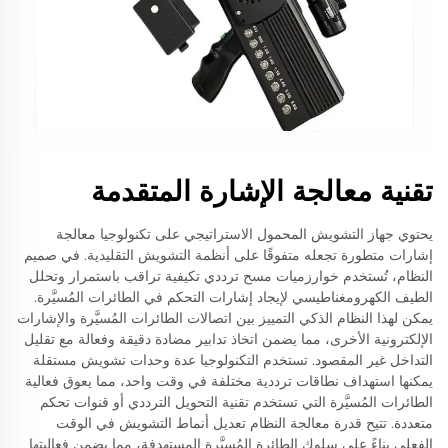
تقنية معالجة الإشارة المتقدمة
يحتوي جهاز التشويش المحمول الاستراتيجي على تكنولوجيا معالجة
إشارات متطورة تجعله متفوقًا على أنظمة التشويش التقليدية. في صميم
النظام، تُستخدم خوارزميات مسح ترددي تكيفية تراقب باستمرار وتحلل
الطيف الكهرومغناطيسي لإيجاد إشارات التحكم في الطائرات المُسيَّرة.
يمكن لهذا النظام الذكي التمييز بين اتصالات الطائرات المُسيَّرة والإشارات
الإلكترونية الأخرى، مما يضمن اتخاذ تدابير مضادة دقيقة وفعالة مع تقليل
التداخل غير المقصود. تستخدم التكنولوجيا عدة وحدات تشويش مستقلة
يمكنها استهداف نطاقات ترددية مختلفة في وقت واحد، مما يعوق فعالية
الطائرات المُسيَّرة التي تستخدم تقنية التحويل الترددي أو قنوات تحكم
متعددة. تتيح قدرة معالجة النظام تعديل أنماط التشويش في الوقت
الفعلي بناءً على سلوك الطائرة المُسيَّرة المستهدفة، مما يضمن فعاليتها