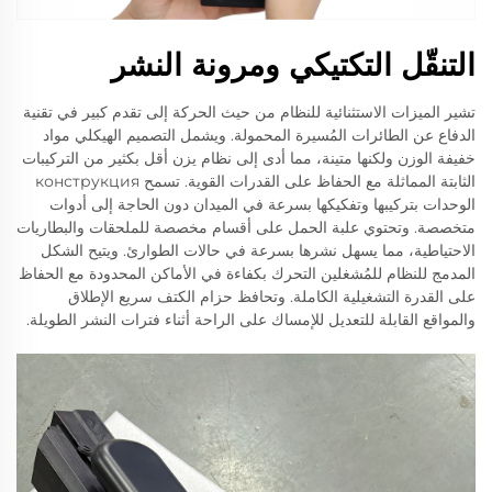
التنقّل التكتيكي ومرونة النشر
تشير الميزات الاستثنائية للنظام من حيث الحركة إلى تقدم كبير في تقنية
الدفاع عن الطائرات المُسيرة المحمولة. ويشمل التصميم الهيكلي مواد
خفيفة الوزن ولكنها متينة، مما أدى إلى نظام يزن أقل بكثير من التركيبات
الثابتة المماثلة مع الحفاظ على القدرات القوية. تسمح конструкция
الوحدات بتركيبها وتفكيكها بسرعة في الميدان دون الحاجة إلى أدوات
متخصصة. وتحتوي علبة الحمل على أقسام مخصصة للملحقات والبطاريات
الاحتياطية، مما يسهل نشرها بسرعة في حالات الطوارئ. ويتيح الشكل
المدمج للنظام للمُشغلين التحرك بكفاءة في الأماكن المحدودة مع الحفاظ
على القدرة التشغيلية الكاملة. وتحافظ حزام الكتف سريع الإطلاق
والمواقع القابلة للتعديل للإمساك على الراحة أثناء فترات النشر الطويلة.