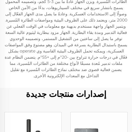
الطائرات المُسيرة. ويزن الجهاز عادةً ما بين 3-5 كجم، وتصميمه المحمول
يسمح بانتشار سريع في مختلف السيناريوهات، بدءًا من الأمن الخاص
وصولًا إلى الاستخدامات العسكرية. وعادةً ما يصل مدى الجهاز الفعّال إلى
2000 متر، ويعتمد ذلك على الظروف البيئية ومواصفات الطائرة المُسيرة.
ويتميز الجهاز واجهة مستخدم بديهية مع معلومات في الوقت الفعلي عن
فعالية التدمير ومدة بقاء البطارية. الجهاز مزود ببطارية ليثيوم عالية السعة
توفر ما يصل إلى ساعتين من التشغيل المستمر، وتصميمه الوحدوي
يسمح باستبدال البطارية بسرعة في الميدان. وهو مصنوع وفق المواصفات
العسكرية، ويمكنه تحمل الظروف البيئية القاسية وي operate بشكل
فعّال في درجات حرارة تتراوح بين -20°م إلى +55°م. يتضمن النظام عدة
ملفات تدمير مُعدة مسبقًا لأنواع مختلفة من الطائرات المُسيرة، مما
يضمن فعالية قصوى ضد مختلف نماذج الطائرات المُسيرة مع تقليل
التداخل مع المعدات الإلكترونية الأخرى.
إصدارات منتجات جديدة