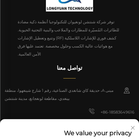
توفر شركة شنتشن لونغيوان للتكنولوجيا أنظمة ذكية مضادة
للطائرات المُسيّرة للمطارات والملاعب والبنية التحتية الحيوية.
كشف فوري للإشارات اللاسلكية (RF) وتتبع وتعطيل الإشارات
مع هوائيات عالية الكسب وحلول مخصصة. تعتمد عليها فرق
الأمن العالمية.
تواصل معنا
مبنى A، حديقة كاي شانغدي الصناعية، رقم 1 شارع شينغهوا، منطقة
بينغدي، مقاطعة لونغجانغ، مدينة شنتشن
+86-18583649616
[email protected]
We value your privacy
8618165761396