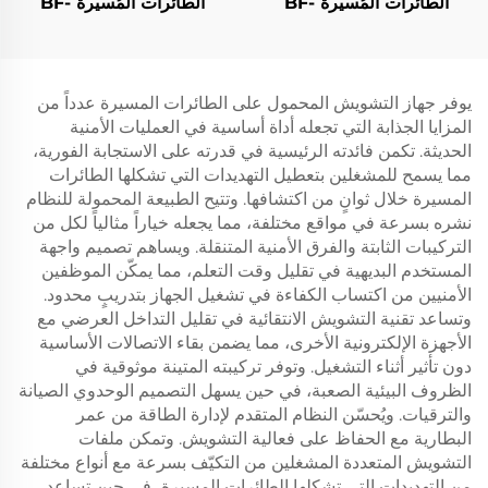
الطائرات المُسيرة BF-
الطائرات المُسيرة BF-
W400
P800
يوفر جهاز التشويش المحمول على الطائرات المسيرة عدداً من
المزايا الجذابة التي تجعله أداة أساسية في العمليات الأمنية
الحديثة. تكمن فائدته الرئيسية في قدرته على الاستجابة الفورية،
مما يسمح للمشغلين بتعطيل التهديدات التي تشكلها الطائرات
المسيرة خلال ثوانٍ من اكتشافها. وتتيح الطبيعة المحمولة للنظام
نشره بسرعة في مواقع مختلفة، مما يجعله خياراً مثالياً لكل من
التركيبات الثابتة والفرق الأمنية المتنقلة. ويساهم تصميم واجهة
المستخدم البديهية في تقليل وقت التعلم، مما يمكّن الموظفين
الأمنيين من اكتساب الكفاءة في تشغيل الجهاز بتدريبٍ محدود.
وتساعد تقنية التشويش الانتقائية في تقليل التداخل العرضي مع
الأجهزة الإلكترونية الأخرى، مما يضمن بقاء الاتصالات الأساسية
دون تأثير أثناء التشغيل. وتوفر تركيبته المتينة موثوقية في
الظروف البيئية الصعبة، في حين يسهل التصميم الوحدوي الصيانة
والترقيات. ويُحسّن النظام المتقدم لإدارة الطاقة من عمر
البطارية مع الحفاظ على فعالية التشويش. وتمكن ملفات
التشويش المتعددة المشغلين من التكيّف بسرعة مع أنواع مختلفة
من التهديدات التي تشكلها الطائرات المسيرة، في حين تساعد