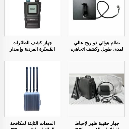
نظام هوائي ذو ربح عالي
جهاز كشف الطائرات
لمدى طويل وكشف اتجاهي،
المُسيّرة الفردية وإصدار
جهاز مزعج لإشارات الراديو
الإنذار المبكر
المضاد للطائرات بدون طيار،
درع ترددي فعال، إشارات
الطائرات بدون طيار UAV
جهاز حقيبة ظهر لإحباط
المعدات الثابتة لمكافحة