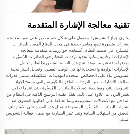
تقنية معالجة الإشارة المتقدمة
يحتوي جهاز التشويش المحمول على شكل حقيبة ظهر على تقنية معالجة
إشارات متطورة تضع معايير جديدة في مجال الدفاع المضاد للطائرات
المُسيَّرة. في صميم النظام، تُستخدم خوارزميات متقدمة لمعالجة
الإشارات الرقمية يمكنها تحديد ترددات التحكم في الطائرات المُسيَّرة
وهدفها بدقة غير مسبوقة. تتيح هذه التقنية المتطورة للنظام تحليل
الإشارات الواردة والاستجابة لها في الوقت الفعلي، وتعديل استراتيجية
التشويش بناءً على الخصائص المحددة للتهديدات المُكتَشَفة. تشمل قدرات
معالجة الإشارات تقنية الترددات القافزة التكيفية، والتي تسمح لجهاز
التشويش بتتبع ومقاطعة اتصالات الطائرات المُسيَّرة حتى عندما تحاول
تغيير الترددات. علاوةً على ذلك، تقلل تقنية الترشيح الذكية في النظام من
التداخل مع الاتصالات المشروعة بينما تُحافظ على فعاليتها القصوى ضد
إشارات الطائرات المُسيَّرة المستهدفة. تقلل هذه القدرة على الاستهداف
الدقيق من استهلاك الطاقة وتمد عمر البطارية مع ضمان فعالية التشويش
المثلى.