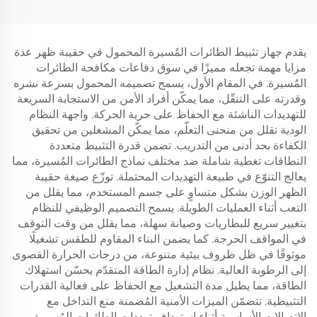
L1200
H2L
يقدم جهاز تثبيط الطائرات المُسيرة المحمول في حقيبة ظهر عدة
مزايا مهمة تجعله مميزًا في سوق دفاعات مكافحة الطائرات
المُسيرة. في المقام الأول، يسمح تصميمه المحمول بسرعة نشره
وقدرته على التنقّل، مما يمكّن أفراد الأمن من الاستجابة السريعة
للتهديدات الناشئة مع الحفاظ على حرية الحركة. واجهة النظام
الودية تقلل من منحنى التعلّم، مما يمكّن المشغلين من تحقيق
الكفاءة بحد أدنى من التدريب. تضمن قدرة التثبيط متعددة
النطاقات تغطية شاملة ضد مختلف نماذج الطائرات المُسيرة، مما
يعالج التنوّع في طبيعة التهديدات المحتملة. توزّع صيغة حقيبة
الظهر الوزن بشكل متساوٍ على جسم المستخدم، مما يقلل من
التعب أثناء العمليات الطويلة. يسمح التصميم الوظيفي للنظام
بتغيير سريع للبطاريات وصيانة سهلة، مما يقلل من وقت التوقف
في المواقف الحرجة. كما يضمن البناء المقاوم للطقس تشغيلًا
موثوقًا في ظل ظروف بيئية متنوعة، من درجات الحرارة القصوى
إلى الرطوبة العالية. نظام إدارة الطاقة المتقدّم يحسّن استهلاك
الطاقة، مما يطيل مدة التشغيل مع الحفاظ على فعالية القدرات
التثبيطية. تتضمّن الميزات الأمنية المُضمنة منع التداخل مع
الاتصالات الأساسية أثناء استهداف ترددات الطائرات المُسيرة