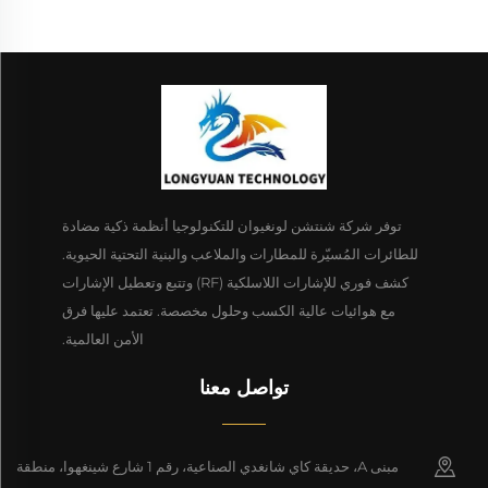
توفر شركة شنتشن لونغيوان للتكنولوجيا أنظمة ذكية مضادة
للطائرات المُسيّرة للمطارات والملاعب والبنية التحتية الحيوية.
كشف فوري للإشارات اللاسلكية (RF) وتتبع وتعطيل الإشارات
مع هوائيات عالية الكسب وحلول مخصصة. تعتمد عليها فرق
الأمن العالمية.
تواصل معنا
مبنى A، حديقة كاي شانغدي الصناعية، رقم 1 شارع شينغهوا، منطقة