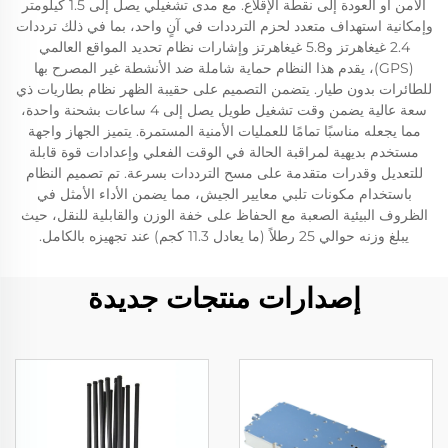
الآمن أو العودة إلى نقطة الإقلاع. مع مدى تشغيلي يصل إلى 1.5 كيلومتر
وإمكانية استهداف متعدد لحزم الترددات في آنٍ واحد، بما في ذلك ترددات
2.4 غيغاهرتز و5.8 غيغاهرتز وإشارات نظام تحديد المواقع العالمي
(GPS)، يقدم هذا النظام حماية شاملة ضد الأنشطة غير المصرح بها
للطائرات بدون طيار. يتضمن التصميم على حقيبة الظهر نظام بطاريات ذي
سعة عالية يضمن وقت تشغيل طويل يصل إلى 4 ساعات بشحنة واحدة،
مما يجعله مناسبًا تمامًا للعمليات الأمنية المستمرة. يتميز الجهاز واجهة
مستخدم بديهية لمراقبة الحالة في الوقت الفعلي وإعدادات قوة قابلة
للتعديل وقدرات متقدمة على مسح الترددات بسرعة. تم تصميم النظام
باستخدام مكونات تلبي معايير الجيش، مما يضمن الأداء الأمثل في
الظروف البيئية الصعبة مع الحفاظ على خفة الوزن والقابلية للنقل، حيث
يبلغ وزنه حوالي 25 رطلاً (ما يعادل 11.3 كجم) عند تجهيزه بالكامل.
إصدارات منتجات جديدة