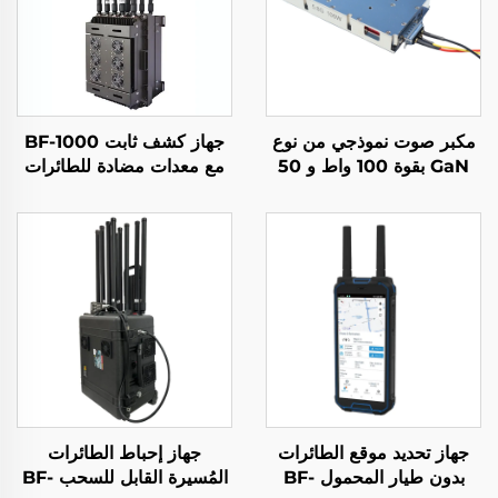
مكبر صوت نموذجي من نوع
جهاز كشف ثابت BF-1000
GaN بقوة 100 واط و 50
مع معدات مضادة للطائرات
ديسيبل للميجاهرتز لأنظمة
المُسيّرة
الطائرات بدون طيار، وحدة
مضادة للطائرات بدون طيار
بتردد 5.2/5.8 غيغاهرتز، درع
RF كافٍ بتردد 5.2/5.8
غيغاهرتز، 100 واط و 50
ديسيبل للميجاهرتز
جهاز تحديد موقع الطائرات
جهاز إحباط الطائرات
بدون طيار المحمول BF-
المُسيرة القابل للسحب BF-