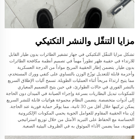
مزايا التنقّل والنشر التكتيكي
تشكل مزايا التنقّل التكتيكي في جهاز تشفير الطائرات بدون طيار القابل
للارتداء في حقيبة ظهر تطوراً مهماً في تصميم أنظمة مكافحة الطائرات
بدون طيار. يتضمن إطار الحقيبة المريح مواداً من الدرجة العسكرية
وأحزمة قابلة للتعديل توزّع الوزن بالتساوي على كتفي وورك المستخدم،
مما يتيح ارتداءً مريحاً أثناء العمليات الطويلة. تسمح آليات الإطلاق السريع
بالنشر الفوري في حالات الطوارئ، في حين يتيح التصميم المعياري
للمكونات تبديل البطاريات بسرعة وإجراء الصيانة في الميدان دون الحاجة
إلى أدوات متخصصة. يتضمن النظام مجموعة هوائيات قابلة للنشر السريع
يمكن تركيبها خلال أقل من 30 ثانية، مما يوفّر حماية فورية عند الحاجة.
إن بناء الحقيبة المقاوم للعوامل الجوية يحمي المكونات الإلكترونية
الحساسة مع الحفاظ على التبريد الأمثل من خلال توزيع استراتيجي
للتهوية، مما يضمن الأداء الموثوق به في الظروف البيئية الصعبة.