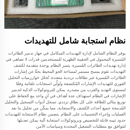
نظام استجابة شامل للتهديدات
يوفر النظام الشامل لإدارة التهديدات المتكامل في جهاز تدمير الطائرات
المُسيرة المحمول في الحقيبة الظهرية للمستخدمين قدرات لا تضاهى في
إدارة تهديدات الطائرات المُسيرة. يتميز النظام بوحدة متقدمة لكشف
التهديدات تقوم بمسح مستمر لمساحة الجو المحيط بحثًا عن إشارات
الطائرات المُسيرة عبر نطاقات ترددية متعددة. تُحلل خوارزميات التحليل
الفوري للتهديدات الإشارات المُكتشفة وتُولِّي استجابات تلقائية وفقًا
لمستوى التهديد والقرب من مصدره. يمكن للبروتوكولات الذكية لتدمير
الإشارات في النظام استهداف عدة أهداف في آنٍ واحد مع الحفاظ على
توزيع مثالي للطاقة على كل نطاق ترددي. تسجل أدوات التسجيل والتحليل
المُدمجة جميع أحداث الكشف والاستجابة، مما يمكّن من تحليل ما بعد
العمليات وإجراء التحسينات على النظام. يتضمن نظام الاستجابة للتهديدات
حدود تنبيه قابلة للتخصيص وبروتوكولات استجابة آلية يمكن تعديلها
لتتوافق مع متطلبات التشغيل المحددة وسياسات الأمن.