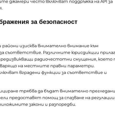
те джамери често включват поддръжка на API за
.
бражения за безопасност
и райони изисква внимателно внимание към
за съответствие. Различните юрисдикции прила
 предизвикващи радиочестотни смущения, което 
говарящо на местните правни параметри.
лючват вградени функции за съответствие и
ициране трябва да бъдат внимателно прегледани
тели предоставят помощ за спазване на регулаци
риложимите закони и разпоредби.