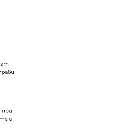
гат
прави
 при
ите и