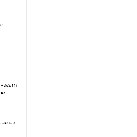
о
длагат
ие и
ане на