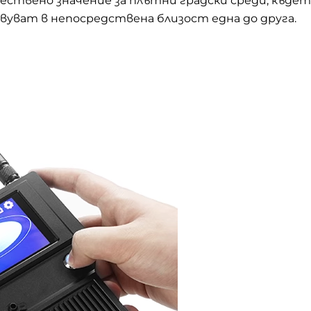
ествено значение за плътни градски среди, къде
ват в непосредствена близост една до друга.