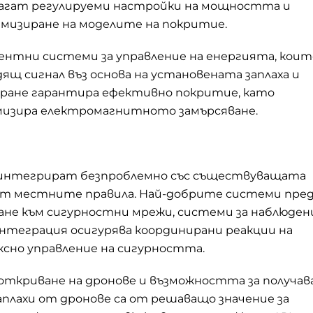
агат регулируеми настройки на мощността и
мизиране на моделите на покритие.
нтни системи за управление на енергията, коит
щ сигнал въз основа на установената заплаха и
иране гарантира ефективно покритие, като
мизира електромагнитното замърсяване.
е интегрират безпроблемно със съществуващата
ат местните правила. Най-добрите системи пре
не към сигурностни мрежи, системи за наблюден
интеграция осигурява координирани реакции на
ксно управление на сигурността.
ткриване на дронове и възможността за получав
плахи от дронове са от решаващо значение за