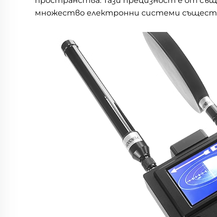
пространства. Тази прецизност е от същ
множество електронни системи съществу