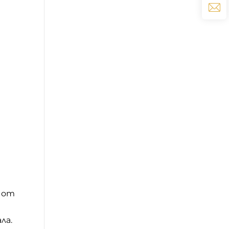
т от
ла.