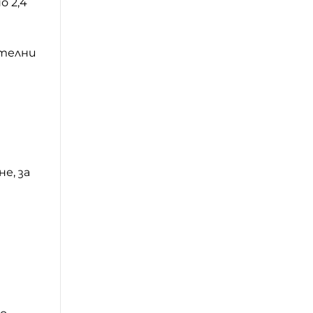
 2,4
ителни
е, за