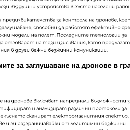
тези въздушни устройства в гъсто населени район
 предизвикателства за контрола на дронове, кое
озаглушаване, способни да работят ефективно ср
жни модели на полет. Последните технологии за
 да отговарят на тези изисквания, като предлагат
ния в други важни безжични комуникации.
ите за заглушаване на дронове в гр
е на дронове включват напреднали възможности з
ентифицират и анализират различни протоколи за
прекъснато сканират електромагнитния спектър,
ве и ги разграничавайки от легитимни безжични