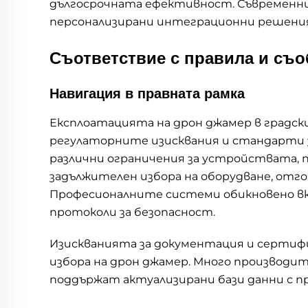
дългосрочната ефективност. Съвременни
персонализирани интеграционни решения
Съответствие с правила и съо
Навигация в правната рамка
Експлоатацията на дрон джамер в градск
регулаторните изисквания и стандарти 
различни ограничения за устройствата,
задължителен избора на оборудване, от
Професионалните системи обикновено вк
протоколи за безопасност.
Изискванията за документация и сертиф
избора на дрон джамер. Много производи
поддържат актуализирани бази данни с п