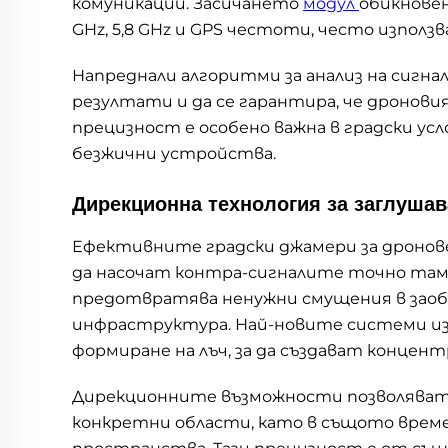
комуникации. Засичането
модул
обикновен
GHz, 5,8 GHz и GPS честоти, често използ
Напреднали алгоритми за анализ на сигн
резултати и да се гарантира, че дроновия
прецизност е особено важна в градски у
безжични устройства.
Дирекционна технология за заглушав
Ефективните градски джамери за дронове 
да насочат контра-сигналите точно там, 
предотвратява ненужни смущения в зао
инфраструктура. Най-новите системи изп
формиране на лъч, за да създават концент
Дирекционните възможности позволяват
конкретни области, като в същото врем