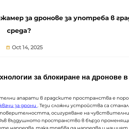
жамер за дронове за употреба в гра
среда?
Oct 14, 2025
хнологии за блокиране на дронове в
телни апарати в градските пространства е поро
квачи за дрони
. Тези сложни устройства са стана
 поверителността, осигуряване на чувствителн
 във въздушното пространство в бързо променящ
ете напредва, така трябва да напредва и нашият