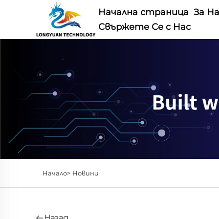
Начална страница
За Н
Свържете Се с Нас
Начало>
Новини
Назад