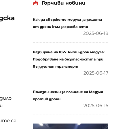
Горчиви новини
дска
Как да свържете модула за защита
от дрони към захранването
2025-06-18
Разбиране на 10W Анти-дрон модула:
Подобряване на безопасността при
въздушния транспорт
2025-06-17
Полезен начин за плащане на Модула
дило
против дрони
ли
2025-06-15
и
ите се