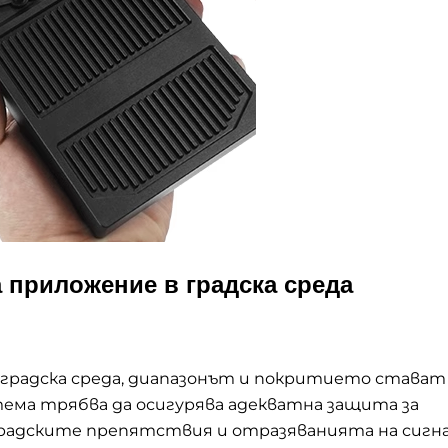
 приложение в градска среда
в градска среда, диапазонът и покритието става
ема трябва да осигурява адекватна защита за
градските препятствия и отразяванията на сигна