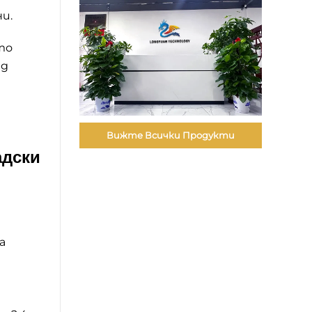
и.
то
ед
Вижте Всички Продукти
адски
а