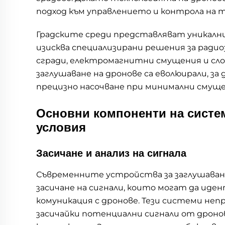
подход към управлението и контрола на 
Градските среди представляват уникални
изисква специализирани решения за ради
сгради, електромагнитни смущения и сло
заглушаване на дронове са еволюирали, за
прецизно насочване при минимални смуще
Основни компоненти на систем
условия
Засичане и анализ на сигнала
Съвременните устройства за заглушаван
засичане на сигнали, които могат да ид
комуникация с дронове. Тези системи не
засичайки потенциални сигнали от дроно