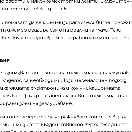
о работи в няколко честотни ленти, включително
вани от търговски дронове.
али помагат да се минимизират лъжливите полож
т джамер реагира само на реални заплахи. Тази
словия, където едновременно работят множество
ане
използват дирекционна технология за заглушаван
където са необходими. Този целенасочен подход
бикалящата електроника и комуникационната
олзват фазирани анени масиви и технологии за
рирани зони на заглушаване.
 на операторите да упражняват контрол върху
е минимизират въздействието върху съседните