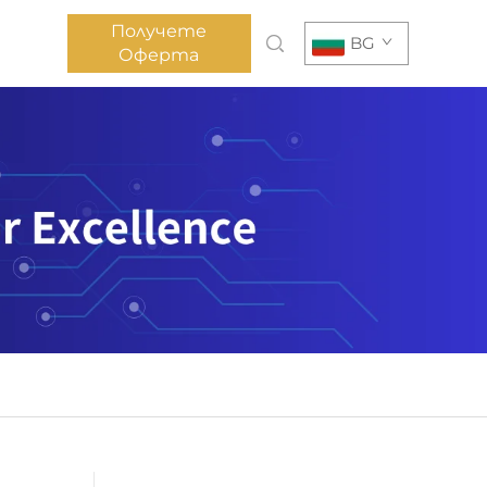
Получете
BG
Оферта