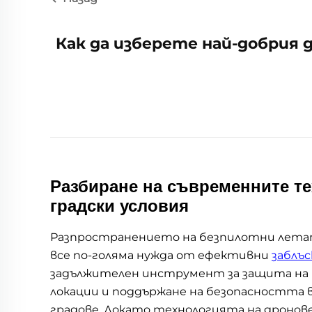
Как да изберете най-добрия д
Разбиране на съвременните те
градски условия
Разпространението на безпилотни лета
все по-голяма нужда от ефективни
заблъс
задължителен инструмент за защита на
локации и поддържане на безопасността
градове. Докато технологията на дронов