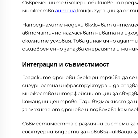
Съвременните блокери обикновено предл
множество
антена
конфигурации за опти
Напредналите модели включват интелиге
автоматично нагласяват нивата на изходя
околните условия. Това динамично адапт
същевременно запазва енергията и мини
Интеграция и съвместимост
Градските дронови блокери трябва да с
сигурностна инфраструктура и да спазв
множество интерфейсни опции за свързва
командни центрове. Тази възможност за 
заплахите от дронове и позволява компле
Съвместимостта с различни системи за о
софтуерни ъпдейти за нововъзникващи за