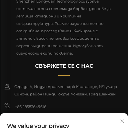
Shenzhen Longyuan Technology осигурява
интелигентни системи за борба с дронове за
летища, стадиони и критична
инфраструктура. Реално радиочестотно
откриване, проследяване и блокиране с
антени с висок печеливш коефициент и
персонализирани решения. Използвано от
сигурносни екипи по света.
СВЪРЖЕТЕ СЕ С НАС
Сграда А, Индустриален парк Каишанде, №1 улица
Синхуа, район Пинди, окръг Лонгган, град Шенжен
+86-18583649616
[email protected]
We value your privacy