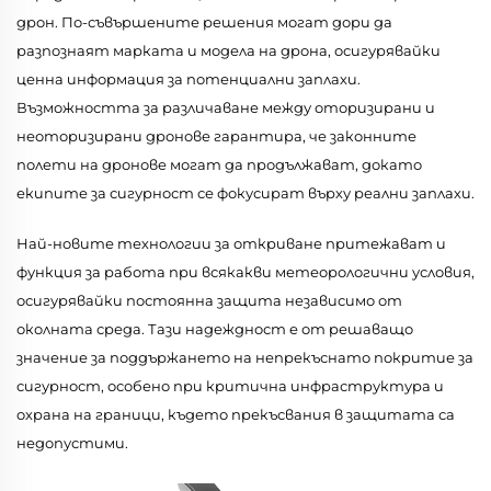
дрон. По-съвършените решения могат дори да
разпознаят марката и модела на дрона, осигурявайки
ценна информация за потенциални заплахи.
Възможността за различаване между оторизирани и
неоторизирани дронове гарантира, че законните
полети на дронове могат да продължават, докато
екипите за сигурност се фокусират върху реални заплахи.
Най-новите технологии за откриване притежават и
функция за работа при всякакви метеорологични условия,
осигурявайки постоянна защита независимо от
околната среда. Тази надеждност е от решаващо
значение за поддържането на непрекъснато покритие за
сигурност, особено при критична инфраструктура и
охрана на граници, където прекъсвания в защитата са
недопустими.