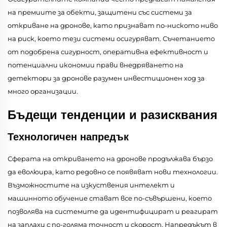
на премиите за обекти, защитени със системи за
откриване на дронове, като признават по-ниското ниво
на риск, което тези системи осигуряват. Съчетанието
от подобрена сигурност, оперативна ефективност и
потенциални икономии прави внедряването на
детектори за дронове разумен инвестиционен ход за
много организации.
Бъдещи тенденции и разисквания
Технологичен напредък
Сферата на откриването на дронове продължава бързо
да еволюира, като редовно се появяват нови технологии.
Възможностите на изкуствения интелект и
машинното обучение стават все по-съвършени, което
позволява на системите да идентифицират и реагират
на заплахи с по-голяма точност и скорост. Напредъкът в