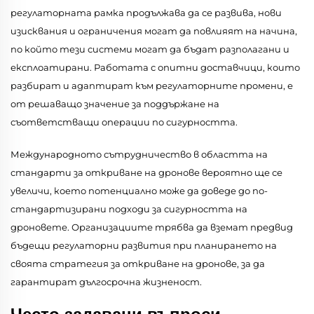
регулаторната рамка продължава да се развива, нови
изисквания и ограничения могат да повлияят на начина,
по който тези системи могат да бъдат разполагани и
експлоатирани. Работата с опитни доставчици, които
разбират и адаптират към регулаторните промени, е
от решаващо значение за поддържане на
съответстващи операции по сигурността.
Международното сътрудничество в областта на
стандарти за откриване на дронове вероятно ще се
увеличи, което потенциално може да доведе до по-
стандартизирани подходи за сигурността на
дроновете. Организациите трябва да вземат предвид
бъдещи регулаторни развития при планирането на
своята стратегия за откриване на дронове, за да
гарантират дългосрочна жизненост.