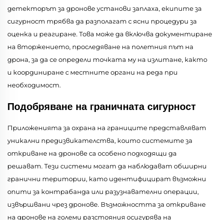
детекторът за дронове установи заплаха, екипите за
сигурност трябва да разполагат с ясни процедури за
оценка и реагиране. Това може да включва документиране
на вторжението, проследяване на полетния път на
дрона, за да се определи точката му на излитане, както
и координиране с местните органи на реда при
необходимост.
Подобряване на граничната сигурност
Приложенията за охрана на границите представляват
уникални предизвикателства, които системите за
откриване на дронове са особено подходящи да
решават. Тези системи могат да наблюдават обширни
гранични територии, като идентифицират възможни
опити за контрабанда или разузнавателни операции,
извършвани чрез дронове. Възможността за откриване
на дронове на големи разстояния осигурява на