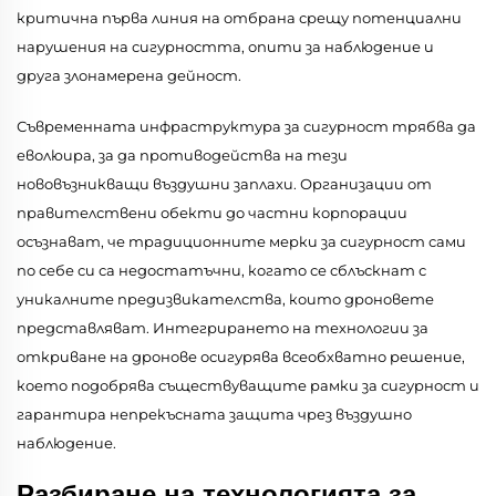
критична първа линия на отбрана срещу потенциални
нарушения на сигурността, опити за наблюдение и
друга злонамерена дейност.
Съвременната инфраструктура за сигурност трябва да
еволюира, за да противодейства на тези
нововъзникващи въздушни заплахи. Организации от
правителствени обекти до частни корпорации
осъзнават, че традиционните мерки за сигурност сами
по себе си са недостатъчни, когато се сблъскнат с
уникалните предизвикателства, които дроновете
представляват. Интегрирането на технологии за
откриване на дронове осигурява всеобхватно решение,
което подобрява съществуващите рамки за сигурност и
гарантира непрекъсната защита чрез въздушно
наблюдение.
Разбиране на технологията за