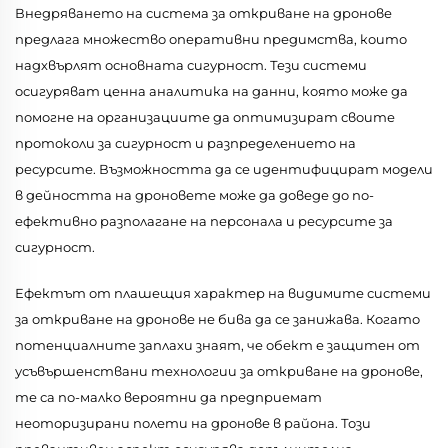
Внедряването на система за откриване на дронове
предлага множество оперативни предимства, които
надхвърлят основната сигурност. Тези системи
осигуряват ценна аналитика на данни, която може да
помогне на организациите да оптимизират своите
протоколи за сигурност и разпределението на
ресурсите. Възможността да се идентифицират модели
в дейността на дроновете може да доведе до по-
ефективно разполагане на персонала и ресурсите за
сигурност.
Ефектът от плашещия характер на видимите системи
за откриване на дронове не бива да се занижава. Когато
потенциалните заплахи знаят, че обект е защитен от
усъвършенствани технологии за откриване на дронове,
те са по-малко вероятни да предприемат
неоторизирани полети на дронове в района. Този