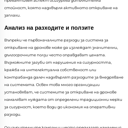
превантивен аспект осигурява допълнителна
стойност, която надхвърля активното откриване на
заплахи.
Анализ на разходите и ползите
Въпреки че първоначалните разходи за система за
откриване на дронове може да изглеждат значителни,
дългосрочните ползи често оправдават цената.
Възможните загуби от нарушения на сигурността,
кражба на интелектуална собственост или
контрабанда далеч надхвърлят разходите за внедряване
на системата. Освен това много организации
установяват, че системите за откриване на дронове
намаляват нуждата от определени традиционни мерки
за сигурност, което води до икономия на оперативни
разходи.
Осигурителните компании често предлагат намаления