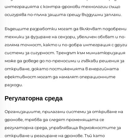
интеграцията с контра-дронови технологии също
осигурява по-пълна защита срещу въздушни заплахи.
Бъдещите разработки могат да включват подобрени
техники за фузиране на сензори, увеличен обхват и по-
голяма точност, както и по-добра интеграция с други
системи за сигурност. Трендът към миниатюризация
може да доведе до по-преносими и гъвкави решения за
откриване, докато постиженията в енергийната
ефективност могат да намалят операционните
разходи.
Регулаторна среда
Организациите, прилагани системи за откриване на
дронове, трябва да следят променящата се
регулаторна среда, управляваща възможностите за
откриване и реагиране на дронове. Тъй като