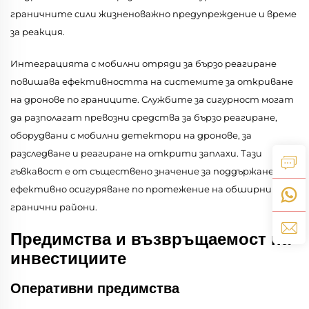
граничните сили жизненоважно предупреждение и време
за реакция.
Интеграцията с мобилни отряди за бързо реагиране
повишава ефективността на системите за откриване
на дронове по границите. Службите за сигурност могат
да разполагат превозни средства за бързо реагиране,
оборудвани с мобилни детектори на дронове, за
разследване и реагиране на открити заплахи. Тази
гъвкавост е от съществено значение за поддържане на
ефективно осигуряване по протежение на обширни
гранични райони.
Предимства и възвръщаемост на
инвестициите
Оперативни предимства