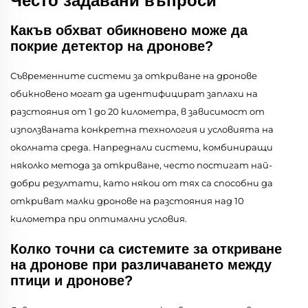
Често задавани въпроси
Какъв обхват обикновено може да
покрие детектор на дронове?
Съвременните системи за откриване на дронове
обикновено могат да идентифицират заплахи на
разстояния от 1 до 20 километра, в зависимост от
използваната конкретна технология и условията на
околната среда. Напреднали системи, комбиниращи
няколко метода за откриване, често постигат най-
добри резултати, като някои от тях са способни да
откриват малки дронове на разстояния над 10
километра при оптимални условия.
Колко точни са системите за откриване
на дронове при различаването между
птици и дронове?