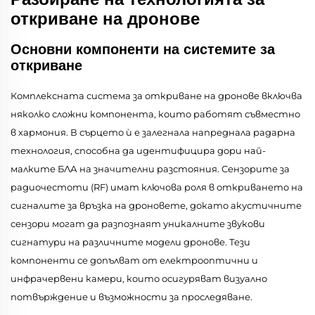
откриване на дронове
Основни компоненти на системите за
откриване
Комплексната система за откриване на дронове включва
няколко сложни компонента, които работят съвместно
в хармония. В сърцето ѝ е залегнала напреднала радарна
технология, способна да идентифицира дори най-
малките БЛА на значителни разстояния. Сензорите за
радиочестоти (RF) имат ключова роля в откриването на
сигналите за връзка на дроновете, докато акустичните
сензори могат да разпознаят уникалните звукови
сигнатури на различните модели дронове. Тези
компоненти се допълват от електрооптични и
инфрачервени камери, които осигуряват визуално
потвърждение и възможности за проследяване.