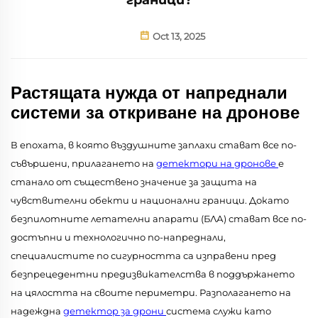
Oct 13, 2025
Растящата нужда от напреднали
системи за откриване на дронове
В епохата, в която въздушните заплахи стават все по-
съвършени, прилагането на
детектори на дронове
е
станало от съществено значение за защита на
чувствителни обекти и национални граници. Докато
безпилотните летателни апарати (БЛА) стават все по-
достъпни и технологично по-напреднали,
специалистите по сигурността са изправени пред
безпрецедентни предизвикателства в поддържането
на цялостта на своите периметри. Разполагането на
надеждна
детектор за дрони
система служи като