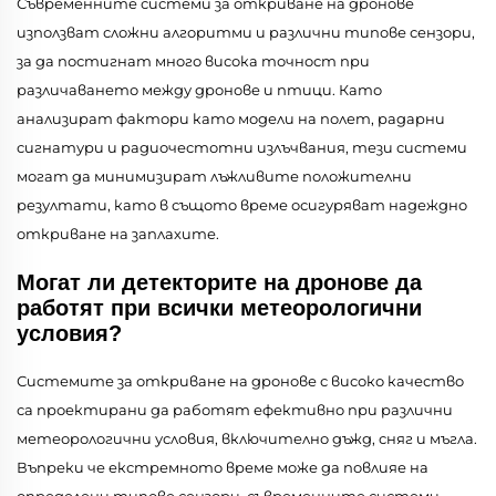
Съвременните системи за откриване на дронове
използват сложни алгоритми и различни типове сензори,
за да постигнат много висока точност при
различаването между дронове и птици. Като
анализират фактори като модели на полет, радарни
сигнатури и радиочестотни излъчвания, тези системи
могат да минимизират лъжливите положителни
резултати, като в същото време осигуряват надеждно
откриване на заплахите.
Могат ли детекторите на дронове да
работят при всички метеорологични
условия?
Системите за откриване на дронове с високо качество
са проектирани да работят ефективно при различни
метеорологични условия, включително дъжд, сняг и мъгла.
Въпреки че екстремното време може да повлияе на