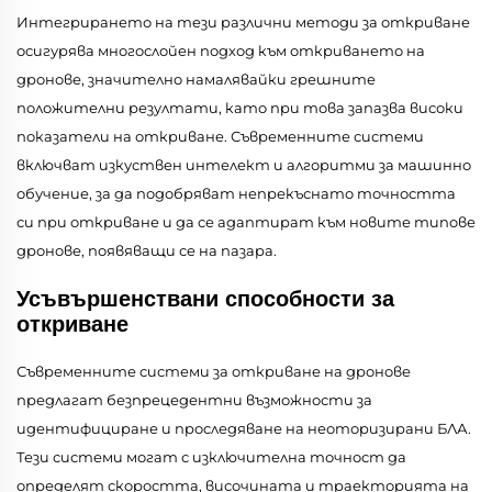
Интегрирането на тези различни методи за откриване
осигурява многослойен подход към откриването на
дронове, значително намалявайки грешните
положителни резултати, като при това запазва високи
показатели на откриване. Съвременните системи
включват изкуствен интелект и алгоритми за машинно
обучение, за да подобряват непрекъснато точността
си при откриване и да се адаптират към новите типове
дронове, появяващи се на пазара.
Усъвършенствани способности за
откриване
Съвременните системи за откриване на дронове
предлагат безпрецедентни възможности за
идентифициране и проследяване на неоторизирани БЛА.
Тези системи могат с изключителна точност да
определят скоростта, височината и траекторията на