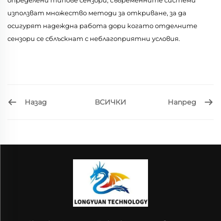
определени типове сензори, съвременните системи
използват множество методи за откриване, за да
осигурят надеждна работа дори когато отделните
сензори се сблъскнат с неблагоприятни условия.
Назад
Напред
ВСИЧКИ