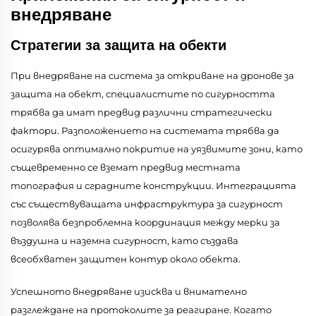
внедряване
Стратегии за защита на обекти
При внедряване на система за откриване на дронове за
защита на обект, специалистите по сигурността
трябва да имат предвид различни стратегически
фактори. Разположението на системата трябва да
осигурява оптимално покритие на уязвимите зони, като
същевременно се вземат предвид местната
топография и сградните конструкции. Интеграцията
със съществуващата инфраструктура за сигурност
позволява безпроблемна координация между мерки за
въздушна и наземна сигурност, като създава
всеобхватен защитен контур около обекта.
Успешното внедряване изисква и внимателно
разглеждане на протоколите за реагиране. Когато