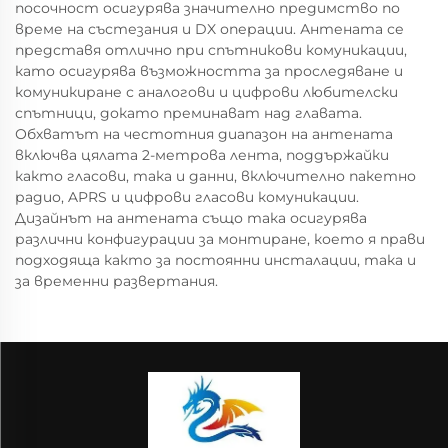
посочност осигурява значително предимство по
време на състезания и DX операции. Антената се
представя отлично при спътникови комуникации,
като осигурява възможността за проследяване и
комуникиране с аналогови и цифрови любителски
спътници, докато преминават над главата.
Обхватът на честотния диапазон на антената
включва цялата 2-метрова лента, поддържайки
както гласови, така и данни, включително пакетно
радио, APRS и цифрови гласови комуникации.
Дизайнът на антената също така осигурява
различни конфигурации за монтиране, което я прави
подходяща както за постоянни инсталации, така и
за временни развертания.