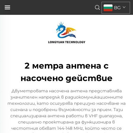
BG
2 метра антена с
насочено действие
Двуметровата насочена антена представлява
значителен напредък в радиокомуникационните
технологии, като осигурява прецизно насочване на
сигнала и подобрени възможности за прием. Тази
специализирана антена работи в VHF диапазона,
специално проектирана да функционира в
честотния обхват 144-148 MHz, който често се