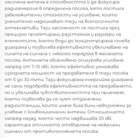
насочена антена е способността ѝ да фокусира
радиоенергия в определена посока, като постига
забележителни стойности на усилване, които
значително надминават тези на всепосочните
алтернативи. Тази насоченост се постига чрез
прецизно проектирани разстояния и размери на
елементите, което води до концентрирана лъчева
диаграма и позволява ефективното увеличаване на
силата на сигнала с няколко порядъка в желаната
посока. Антената обикновено осигурява усилване
напред от 7–15 dBi, което ефективно умножава
изходната мощност на предавателя в тази посока
от 5 до 30 пъти. Тази фокусирана енергийна диаграма
не само подобрява ефективността на предаването,
но и увеличава чувствителността при приемане,
което позволява да се чуят отдалечени
радиостанции, които иначе биха били невъзможни за
улавяне с конвенционални антени. Отношението
напред-назад, което често надвишава 20 dB,
гарантира отличното отхвърляне на нежелани
сигнали от противоположната посока.