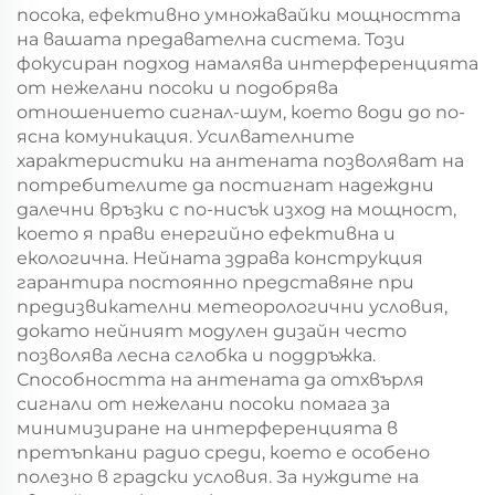
посока, ефективно умножавайки мощността
на вашата предавателна система. Този
фокусиран подход намалява интерференцията
от нежелани посоки и подобрява
отношението сигнал-шум, което води до по-
ясна комуникация. Усилвателните
характеристики на антената позволяват на
потребителите да постигнат надеждни
далечни връзки с по-нисък изход на мощност,
което я прави енергийно ефективна и
екологична. Нейната здрава конструкция
гарантира постоянно представяне при
предизвикателни метеорологични условия,
докато нейният модулен дизайн често
позволява лесна сглобка и поддръжка.
Способността на антената да отхвърля
сигнали от нежелани посоки помага за
минимизиране на интерференцията в
претъпкани радио среди, което е особено
полезно в градски условия. За нуждите на