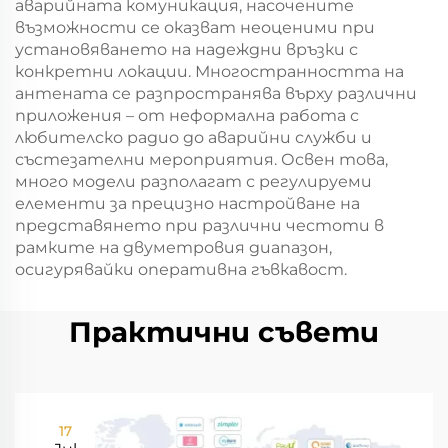
аварийната комуникация, насочените
възможности се оказват неоценими при
установяването на надеждни връзки с
конкретни локации. Многостранността на
антената се разпространява върху различни
приложения – от неформална работа с
любителско радио до аварийни служби и
състезателни мероприятия. Освен това,
много модели разполагат с регулируеми
елементи за прецизно настройване на
представянето при различни честоти в
рамките на двуметровия диапазон,
осигурявайки оперативна гъвкавост.
Практични съвети
17