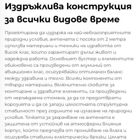
Издръжлива конструкция
за всички видове време
Проектирана да издържа на най-неблагоприятните
природни условия, антената с посока от 2 метра
използва материали и техники на изработка от
висок клас, които гарантират дълъг живот и
надеждна работа. Основният бустер и елементите
обикновено са произведени от алуминий от
авиационен клас, осигурявайки оптимален баланс
между здравина и тегло. Всички компоненти от
твърди материали, включително скобите за
монтиране и здравите елементи, са произведени
от неръждаема стомана, за да се предотврати
корозията и да се запази цялостната структурна
стабилност през годините на излагане на природни
условия. Точката за захранване на антената е
защитена от устойчив на атмосферни влияния
корпус, който предпазва от проникване на влага и
осигурява стабилни електрически връзки. Цялата