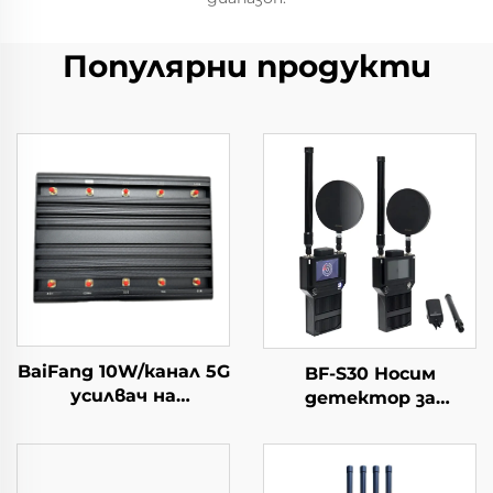
Популярни продукти
BaiFang 10W/канал 5G
BF-S30 Носим
усилвач на
детектор за
сигналите 2G 3G 4G
насочване на
Бустер
дронове