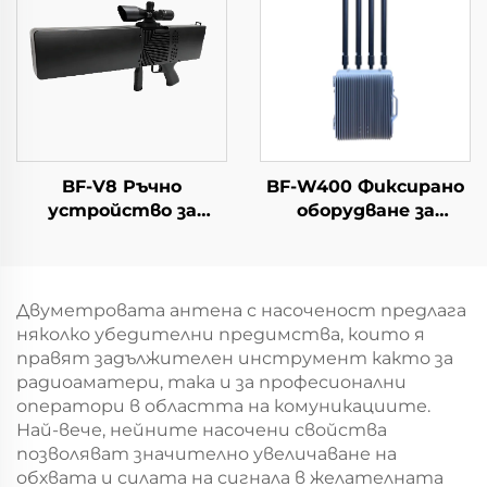
BF-V8 Ръчно
BF-W400 Фиксирано
устройство за
оборудване за
откриване и
противодействие
противодействие (С
на дронове
функция за
определяне на
Двуметровата антена с насоченост предлага
посоката)
няколко убедителни предимства, които я
правят задължителен инструмент както за
радиоаматери, така и за професионални
оператори в областта на комуникациите.
Най-вече, нейните насочени свойства
позволяват значително увеличаване на
обхвата и силата на сигнала в желателната