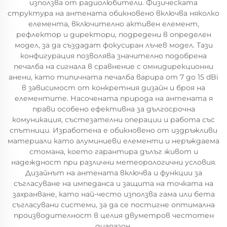
използва от радиолюбители. Физическата
структура на антената обикновено включва няколко
елемента, включително активен елемент,
рефлектор и директори, подредени в определен
модел, за да създадат фокусиран лъчев модел. Тази
конфигурация позволява значително подобрена
печалба на сигнала в сравнение с омнидирекционни
анени, като типичната печалба варира от 7 до 15 dBi
в зависимост от конкретния дизайн и броя на
елементите. Насочената природа на антената я
прави особено ефективна за дългосрочна
комуникация, състезателни операции и работа със
спътници. Изработена е обикновено от издръжливи
материали като алуминиеви елементи и неръждаема
стомана, което гарантира дълъг живот и
надеждност при различни метеорологични условия.
Дизайнът на антената включва и функции за
съгласуване на импеданса и защита на точката на
захранване, като най-често използва гама или бета
съгласувани системи, за да се постигне оптимална
производителност в целия двуметров честотен
диапазон.