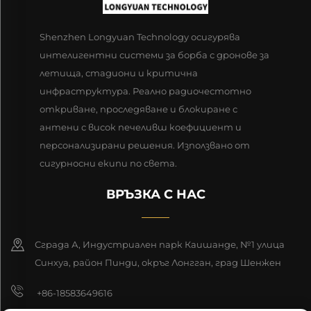
Shenzhen Longyuan Technology осигурява
интелигентни системи за борба с дронове за
летища, стадиони и критична
инфраструктура. Реално радиочестотно
откриване, проследяване и блокиране с
антени с висок печеливш коефициент и
персонализирани решения. Използвано от
сигурносни екипи по света.
ВРЪЗКА С НАС
Сграда А, Индустриален парк Каишанде, №1 улица
Синхуа, район Пинди, окръг Лонгган, град Шенжен
+86-18583649616