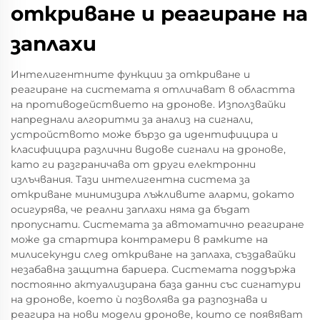
откриване и реагиране на
заплахи
Интелигентните функции за откриване и
реагиране на системата я отличават в областта
на противодействието на дронове. Използвайки
напреднали алгоритми за анализ на сигнали,
устройството може бързо да идентифицира и
класифицира различни видове сигнали на дронове,
като ги разграничава от други електронни
излъчвания. Тази интелигентна система за
откриване минимизира лъжливите аларми, докато
осигурява, че реални заплахи няма да бъдат
пропуснати. Системата за автоматично реагиране
може да стартира контрамери в рамките на
милисекунди след откриване на заплаха, създавайки
незабавна защитна бариера. Системата поддържа
постоянно актуализирана база данни със сигнатури
на дронове, което ѝ позволява да разпознава и
реагира на нови модели дронове, които се появяват