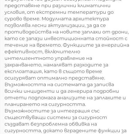
представяне при различни климатични
условия, от екстремни температури до
сурово време. Модулната архитектура
позволява лесни актуализации, за да се
противодейства на новите заплахи от дрони,
като се запази инвестиционната стойност с
течение на времето. Функциите за енергийна
ефективност, включително
интелигентното управление на
захранването, намаляват разходите за
експлоатация, като в същото време
осигуряват оптимално представяне.
Възможността на системата да записва
всички инциденти и да генерира подробни
отчети подпомага анализите на заплахите и
планирането на сигурността.
Възможностите за интеграция със
съществуващи системи за сигурност
създават безпроблемна обвивка на
сигурността, докато вградените функции за