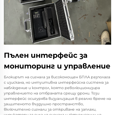
Пълен интерфейс за
мониторинг и управление
Блокирът на сигнала за високомощен БПЛА разполага
с изискана, но интуитивна интерфейсна система за
наблюдение и контрол, която революционизира
управлението на отбраната срещу дрони. Този
интерфейс осигурява визуализация в реално време на
защитеното въздушно пространство,
включително сигнали за откриване на заплахи,
индикатори за сила на сигнала и актуализации на