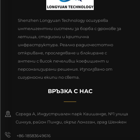
Shenzhen Longyuan Technology осигурява
интелигентни системи за борба с дронове за
летища, стадиони и критична
инфраструктура. Реално радиочестотно
откриване, проследяване и блокиране с
антени с висок печеливш коефициент и
персонализирани решения. Използвано от
сигурносни екипи по света.
ВРЪЗКА С НАС
Сграда А, Индустриален парк Каишанде, №1 улица
Синхуа, район Пинди, окръг Лонгган, град Шенжен
+86-18583649616