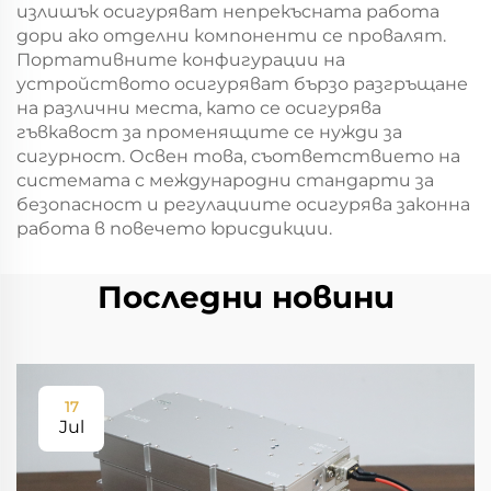
излишък осигуряват непрекъсната работа
дори ако отделни компоненти се провалят.
Портативните конфигурации на
устройството осигуряват бързо разгръщане
на различни места, като се осигурява
гъвкавост за променящите се нужди за
сигурност. Освен това, съответствието на
системата с международни стандарти за
безопасност и регулациите осигурява законна
работа в повечето юрисдикции.
Последни новини
17
Jul