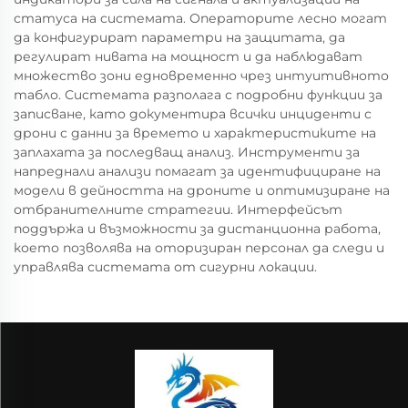
статуса на системата. Операторите лесно могат
да конфигурират параметри на защитата, да
регулират нивата на мощност и да наблюдават
множество зони едновременно чрез интуитивното
табло. Системата разполага с подробни функции за
записване, като документира всички инциденти с
дрони с данни за времето и характеристиките на
заплахата за последващ анализ. Инструменти за
напреднали анализи помагат за идентифициране на
модели в дейността на дроните и оптимизиране на
отбранителните стратегии. Интерфейсът
поддържа и възможности за дистанционна работа,
което позволява на оторизиран персонал да следи и
управлява системата от сигурни локации.