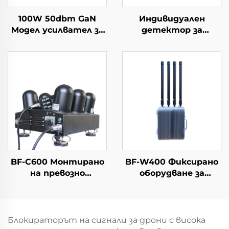
100W 50dbm GaN
Индивидуален
Модел усилвател за
детектор за
мощност за
откриване на
системи от
дронове и
противодронове,
устройство за
модул за
ранно
противодействие
предупреждаване
на дронове, 5.2/5.8G,
достатъчно RF
екраниране, 5.2/5.8G,
100W 50dbm
BF-C600 Монтирано
BF-W400 Фиксирано
на превозно
оборудване за
средство
противодействие
оборудване против
на дронове
FPV и дронове
Блокираторът на сигнали за дрони с висока