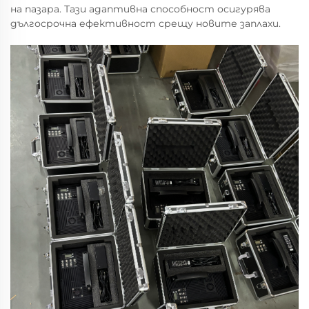
на пазара. Тази адаптивна способност осигурява
дългосрочна ефективност срещу новите заплахи.