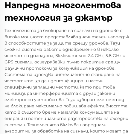
Напредна многолентова
технология за джамър
Технологията за блокиране на сигнали на дронове с
висока мощност представлява значителен напредък
в способностите за защита срещу дронове. Тази
сложна система работи едновременно в няколко
честотни диапазона, включително 2.4 GHz, 5.8 GHz и
GPS сигнали, осигурявайки пълно покритие срещу
различни протоколи за комуникация на дронове.
Системата използва интелигентно сканиране на
честотите, за да идентифицира и насочи
специфични заплашни честоти, като при това
минимизира интерференцията с други законни
електронни устройства. Този избирателен метод
на блокиране максимално повишава ефективността,
като в същото време намалява консумацията на
енергия и потенциалните разстройства на съседни
системи. Технологията включва напреднали
алгоритми за обработка на сигнали, които могат да