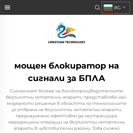
BG
мощен блокиратор на
сигнали за БПЛА
Сигналният блокер на високопроизводителните
безпилотни летателни апарати представлява най-
модерното решение в областта на технологиите
за отбрана на безпилотни летателни апарати,
предназначено ефективно да неутрализира
неразрешени операции на безпилотни летателни
апарати в чувствителни райони. Това сложно