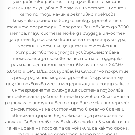
устройство работи чрез излъчване на мощни
сигнали за смущаване в различни честотни ленти,
като по този начин ефективно прекъсва
комуникационните връзки между дроновете и
техните оператори. С оперативен обхват до 3000
метра, тази система може да създаде цялостен
защитен купол около критична инфраструктура,
частни имоти или защитени съоръжения.
Устройството използва усъвършенствана
технология за скокове на честота и поддържа
различни честотни ленти, включително 2.4GHz,
5.8GHz и GPS L1/L2, осигурявайки цялостно покритие
срещу различни модели дронове. Модулният му
дизайн позволява лесни модернизации и поддръжка, а
интегрираната охлаждаща система позволява
непрекъсната работа в тежки условия. Системата
разполага с интуитивен потребителски интерфейс
с мониторинг на състоянието в реално време и
автоматизирани възможности за реагиране на
заплахи. Освен това тя включва сложни възможности
за намиране на посока, за да локализира както дрона,
така и неговия оператор, като подобрява