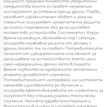
мощност предлага множество убедителни
предимства, които го правят незаменим
инструмент за отбрана срещу дрони. Първо,
неговият изключителен обхват и зона на
покритие осигуряват изчерпателна защита
за големи съоръжения, без да се изискват
множество устройства. Системата с бързо
време на реакция, обикновено под 1 секунда,
осигурява незабавна защита от заплахи с
дрони, когато те се появят. Потребителите
печелят от избирателната способност за
заглушаване на устройството, която цели
само неразрешени дрони, като в същото
време позволява на одобрените летателни
апарати да работят нормално.
Потребителският интерфейс на системата
намалява изискванията за обучение и
осигурява ефективна работа от служители за
сигурност без специализирани технически
познания. Нейната здрава конструкция и
водоустойчив дизайн осигуряват надеждно