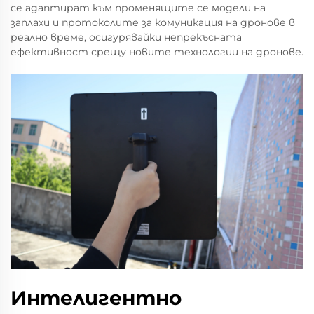
се адаптират към променящите се модели на
заплахи и протоколите за комуникация на дронове в
реално време, осигурявайки непрекъсната
ефективност срещу новите технологии на дронове.
Интелигентно