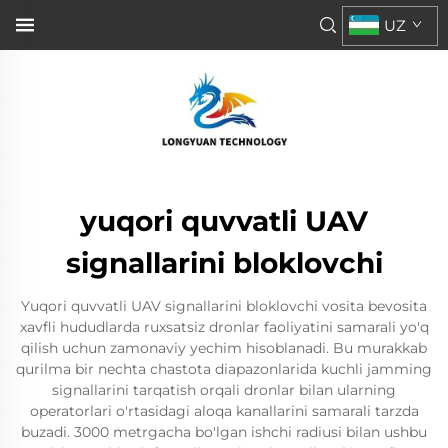
UZ
yuqori quvvatli UAV
signallarini bloklovchi
Yuqori quvvatli UAV signallarini bloklovchi vosita bevosita
xavfli hududlarda ruxsatsiz dronlar faoliyatini samarali yo'q
qilish uchun zamonaviy yechim hisoblanadi. Bu murakkab
qurilma bir nechta chastota diapazonlarida kuchli jamming
signallarini tarqatish orqali dronlar bilan ularning
operatorlari o'rtasidagi aloqa kanallarini samarali tarzda
buzadi. 3000 metrgacha bo'lgan ishchi radiusi bilan ushbu