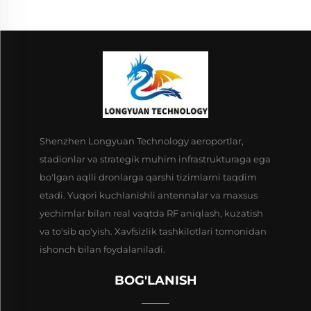
Shenzhen Longyuan Technology aeroportlar,
stadionlar va strategik muhim infrastrukturaga ega
bo'lgan aqlli dronlarga qarshi tizimlarni taqdim
etadi. Yuqori kuchlanishli antennalar va maxsus
yechimlar bilan real vaqtda RF aniqlash, kuzatish
va to'sib qo'yish. Xavfsizlik tashkilotlari tomonidan
ishonch bilan foydalaniladi.
BOG'LANISH