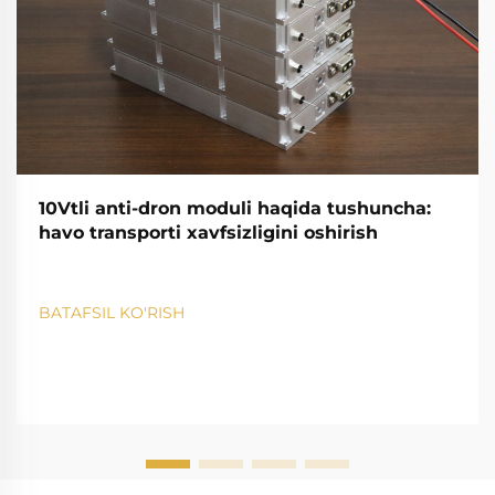
10Vtli anti-dron moduli haqida tushuncha:
havo transporti xavfsizligini oshirish
BATAFSIL KO'RISH