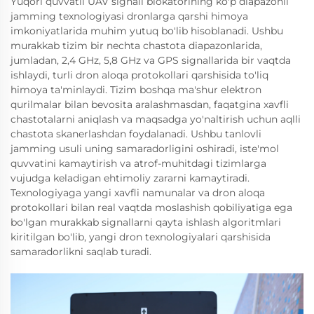
Yuqori quvvatli UAV signali blokatorining ko'p diapazonli
jamming texnologiyasi dronlarga qarshi himoya
imkoniyatlarida muhim yutuq bo'lib hisoblanadi. Ushbu
murakkab tizim bir nechta chastota diapazonlarida,
jumladan, 2,4 GHz, 5,8 GHz va GPS signallarida bir vaqtda
ishlaydi, turli dron aloqa protokollari qarshisida to'liq
himoya ta'minlaydi. Tizim boshqa ma'shur elektron
qurilmalar bilan bevosita aralashmasdan, faqatgina xavfli
chastotalarni aniqlash va maqsadga yo'naltirish uchun aqlli
chastota skanerlashdan foydalanadi. Ushbu tanlovli
jamming usuli uning samaradorligini oshiradi, iste'mol
quvvatini kamaytirish va atrof-muhitdagi tizimlarga
vujudga keladigan ehtimoliy zararni kamaytiradi.
Texnologiyaga yangi xavfli namunalar va dron aloqa
protokollari bilan real vaqtda moslashish qobiliyatiga ega
bo'lgan murakkab signallarni qayta ishlash algoritmlari
kiritilgan bo'lib, yangi dron texnologiyalari qarshisida
samaradorlikni saqlab turadi.