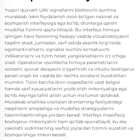
Yuqori quvvatli UAV signallarini bloklovchi qurilma
murakkab, lekin foydalanish oson bo'lgan nazorat va
boshqarish interfeysiga ega bo'lib, dronlarga qarshi
mudofaa tizimini qayta tiklaydi. Bu interfeys himoya
qilingan havo fazosining haqiqiy vaqtda vizualizatsiyasini
taqdim etadi, jumladan, xavf ostida ekanlik to'g'risida
ogohlantirishlarni, signallar kuchini ko'rsatuvchi
indikatorlarni va tizim holati yangilanishlarini o'z ichiga
oladi. Operatorlar osonlikcha himoya parametrlarini
sozlashi, quvvat darajasini o'zgartirish va intuitiv boshqaruv
paneli orqali bir vaqtda bir nechta zonalarni kuzatishlari
mumkin. Tizim barcha dron voqeadlarini vaqt belgisi
hamda xavf xususiyatlarini yozib olish imkoniyatiga ega
bo'lib, keyinga tahlil qilish uchun ma'lumot qoldiradi.
Murakkab analitika vositalari dronlarning faoliyatidagi
naqshlarni aniqlashga va mudofaa strategiyalarini
takomillashtirishga yordam beradi. Interfeys masofaviy
boshqaruv imkoniyatini ham qo'llab-quvvatlaydi, bu esa
vakolatli xodimlarning xavfsiz joylardan tizimni kuzatish va
boshqarishiga imkon beradi.