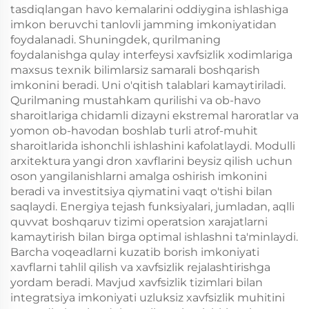
tasdiqlangan havo kemalarini oddiygina ishlashiga
imkon beruvchi tanlovli jamming imkoniyatidan
foydalanadi. Shuningdek, qurilmaning
foydalanishga qulay interfeysi xavfsizlik xodimlariga
maxsus texnik bilimlarsiz samarali boshqarish
imkonini beradi. Uni o'qitish talablari kamaytiriladi.
Qurilmaning mustahkam qurilishi va ob-havo
sharoitlariga chidamli dizayni ekstremal haroratlar va
yomon ob-havodan boshlab turli atrof-muhit
sharoitlarida ishonchli ishlashini kafolatlaydi. Modulli
arxitektura yangi dron xavflarini beysiz qilish uchun
oson yangilanishlarni amalga oshirish imkonini
beradi va investitsiya qiymatini vaqt o'tishi bilan
saqlaydi. Energiya tejash funksiyalari, jumladan, aqlli
quvvat boshqaruv tizimi operatsion xarajatlarni
kamaytirish bilan birga optimal ishlashni ta'minlaydi.
Barcha voqeadlarni kuzatib borish imkoniyati
xavflarni tahlil qilish va xavfsizlik rejalashtirishga
yordam beradi. Mavjud xavfsizlik tizimlari bilan
integratsiya imkoniyati uzluksiz xavfsizlik muhitini