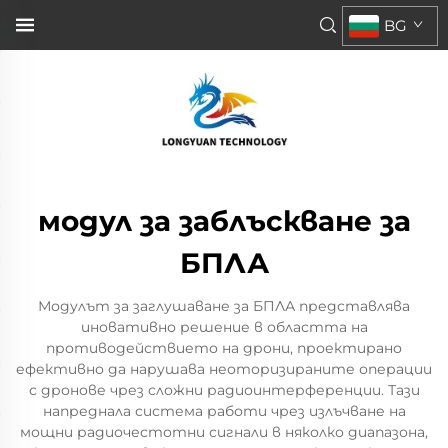
BG
модул за заблъскване за
БПЛА
Модулът за заглушаване за БПЛА представлява
иновативно решение в областта на
противодействието на дрони, проектирано
ефективно да нарушава неоторизираните операции
с дронове чрез сложни радиоинтерференции. Тази
напреднала система работи чрез излъчване на
мощни радиочестотни сигнали в няколко диапазона,