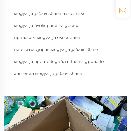
модул за заблъскване на сигнали
модул за блокиране на дрони
преносим модул за блокиране
персонализиран модул за заблъскване
модул за противодействие на дронове
антенен модул за заблъскване