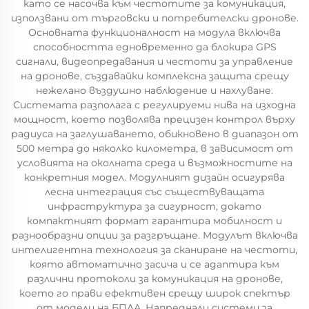
като се насочва към честотите за комуникация,
използвани от търговски и потребителски дронове.
Основната функционалност на модула включва
способността едновременно да блокира GPS
сигнали, видеопредавания и честоти за управление
на дронове, създавайки комплексна защита срещу
нежелано въздушно наблюдение и нахлуване.
Системата разполага с регулируеми нива на изходна
мощност, което позволява прецизен контрол върху
радиуса на заглушаването, обикновено в диапазон от
500 метра до няколко километра, в зависимост от
условията на околната среда и възможностите на
конкретния модел. Модулният дизайн осигурява
лесна интеграция със съществуващата
инфраструктура за сигурност, докато
компактният формат гарантира мобилност и
разнообразни опции за разгръщане. Модулът включва
интелигентна технология за сканиране на честоти,
която автоматично засича и се адаптира към
различни протоколи за комуникация на дронове,
което го прави ефективен срещу широк спектър
от модели на БПЛА. Напреднали системи за