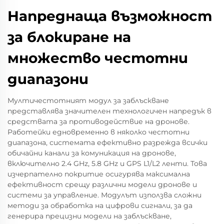
Напреднаща възможност
за блокиране на
множество честотни
диапазони
Мултичестотният модул за заблъскване
представлява значителен технологичен напредък в
средствата за противодействие на дронове.
Работейки едновременно в няколко честотни
диапазона, системата ефективно разрежда всички
обичайни канали за комуникация на дронове,
включително 2.4 GHz, 5.8 GHz и GPS L1/L2 ленти. Това
изчерпателно покритие осигурява максимална
ефективност срещу различни модели дронове и
системи за управление. Модулът използва сложни
методи за обработка на цифрови сигнали, за да
генерира прецизни модели на заблъскване,