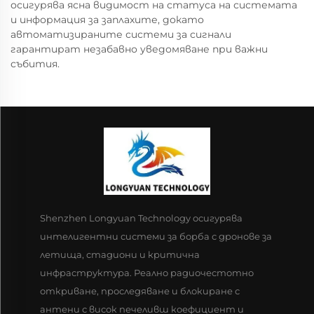
осигурява ясна видимост на статуса на системата
и информация за заплахите, докато
автоматизираните системи за сигнали
гарантират незабавно уведомяване при важни
събития.
Shenzhen Longyuan Technology осигурява
интелигентни системи за борба с дронове за
летища, стадиони и критична
инфраструктура. Реално радиочестотно
откриване, проследяване и блокиране с
антени с висок печеливш коефициент и