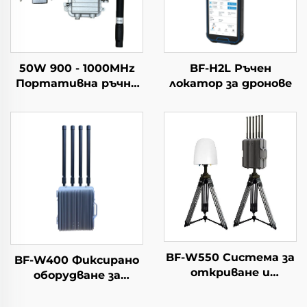
50W 900 - 1000MHz
BF-H2L Ръчен
Портативна ръчна
локатор за дронове
антена с чугунен
корпус за
противодействие
на дронове
BF-W550 Система за
BF-W400 Фиксирано
откриване и
оборудване за
противодействие
противодействие
на дронове
на дронове