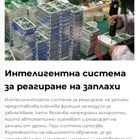
Интелигентна система
за реагиране на заплахи
Интелигентната система за реагиране на заплахи
представлява ключова функция на модула за
заблъскване, като включва напреднали алгоритми,
които автоматично оценяват и реагират на
заплахи от дрони. Тази система използва
възможности на машинното обучение, за да
идентифицира сигнатури на дрони и съответно да