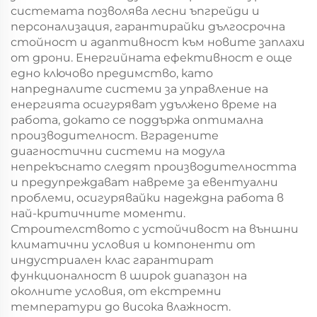
системата позволява лесни ъпгрейди и
персонализация, гарантирайки дългосрочна
стойност и адаптивност към новите заплахи
от дрони. Енергийната ефективност е още
едно ключово предимство, като
напредналите системи за управление на
енергията осигуряват удължено време на
работа, докато се поддържа оптимална
производителност. Вградените
диагностични системи на модула
непрекъснато следят производителността
и предупреждават навреме за евентуални
проблеми, осигурявайки надеждна работа в
най-критичните моменти.
Строителството с устойчивост на външни
климатични условия и компоненти от
индустриален клас гарантират
функционалност в широк диапазон на
околните условия, от екстремни
температури до висока влажност.