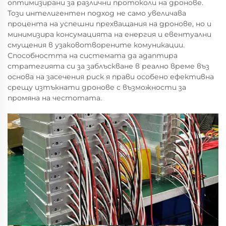
оптимизирани за различни протоколи на дронове.
Този интелигентен подход не само увеличава
процента на успешни прехващания на дронове, но и
минимизира консумацията на енергия и евентуални
смущения в узаковотворените комуникации.
Способността на системата да адаптира
стратегията си за заблъскване в реално време въз
основа на засечения риск я прави особено ефективна
срещу изтъкнати дронове с възможности за
промяна на честотата.