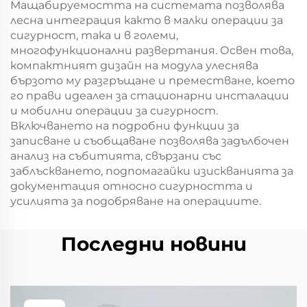
Мащабируемостта на системата позволява
лесна интеграция както в малки операции за
сигурност, така и в големи,
многофункционални развертания. Освен това,
компактният дизайн на модула улеснява
бързото му разгръщане и преместване, което
го прави идеален за стационарни инсталации
и мобилни операции за сигурност.
Включването на подробни функции за
записване и съобщаване позволява задълбочен
анализ на събитията, свързани със
заблъскването, подпомагайки изискванията за
документация относно сигурността и
усилията за подобряване на операциите.
Последни новини