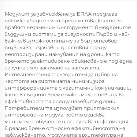
Модулът за заблъскване за БПЛА предлага
няколко убедителни предимства, които го
правят незаменим инструмент в модерните
въздушни системи за сигурност. Първо и най-
важно, възможността му за бърз отговор
позволява незабавни действия срещу
неоторизирани нахлувания на дрони, като
времето за активиране обикновено е под една
секунда след засичане на заплахата.
Интелигентният алгоритъм за избор на
честота на системата минимизира
интерференцията с легитимни комуникации,
като в същото време максимално повишава
ефективността срещу целевите дрони.
Потребителите използват приятелския
интерфейс на модула, който изисква
минимално обучение и осигурява информация
в реално време относно ефективността на
заблъскването. Модулната архитектура на