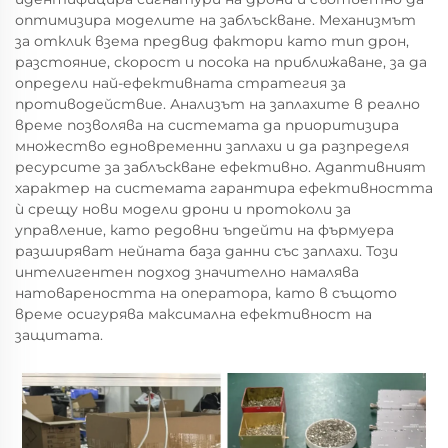
оптимизира моделите на заблъскване. Механизмът
за отклик взема предвид фактори като тип дрон,
разстояние, скорост и посока на приближаване, за да
определи най-ефективната стратегия за
противодействие. Анализът на заплахите в реално
време позволява на системата да приоритизира
множество едновременни заплахи и да разпределя
ресурсите за заблъскване ефективно. Адаптивният
характер на системата гарантира ефективността
ѝ срещу нови модели дрони и протоколи за
управление, като редовни ъпдейти на фърмуера
разширяват нейната база данни със заплахи. Този
интелигентен подход значително намалява
натовареността на оператора, като в същото
време осигурява максимална ефективност на
защитата.