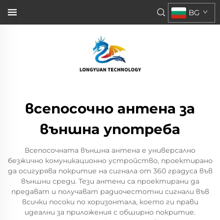
BG
всепосочно антена за
външна употреба
Всепосочната външна антена е универсално
безжично комуникационно устройство, проектирано
да осигурява покритие на сигнала от 360 градуса във
външни среди. Тези антени са проектирани да
предават и получават радиочестотни сигнали във
всички посоки по хоризонтала, което ги прави
идеални за приложения с обширно покритие.