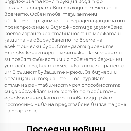
издръжливата конструкция водят до
намалени оперативни разходи с течение на
времето. Освен това, тези антени
обикновено разполагат с вградена защита от
пренапрежение и възможности за заземяване,
което гарантира стабилност на мрежата и
защита на оборудването по време на
електрически бури. Стандартизираните
типове конектори и монтажни компоненти
ги правят съвместими с повечето безжични
устройства, което улеснява интегрирането
им в съществуващите мрежи. За бизнеси и
организации тези антени осигуряват
отлична рентабилност чрез способността
си да обслужват множество потребители
едновременно, като при това поддържат
постоянно ниво на представяне в цялата зона
на покритие.
Последни новини