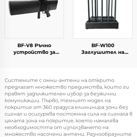
BF-V8 Ръчно
BF-W100
устройство за
Заглушител на
откриване и
сигнали
противодействие (С
функция за
определяне на
Системите с омни-антени на открито
посоката)
предлагат множество предимства, които ги
правят задължителен избор за безжични
комуникации. Първо, техният модел на
покритие от 360 градуса елиминира зони без
сигнал и осигурява постоянна сила на сигнала в
цялата зона на покритие, което намалява
необходимостта от използването на
множество насочени антени. Разнообразните