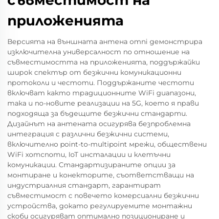
съвместимост на
приложенията
Версията на външната антена omni демонстрира
изключителна универсалност по отношение на
съвместимостта на приложенията, поддържайки
широк спектър от безжични комуникационни
протоколи и честоти. Поддържаните честоти
включват както традиционните WiFi диапазони,
така и по-новите реализации на 5G, което я прави
подходяща за бъдещите безжични стандарти.
Дизайнът на антената осигурява безпроблемна
интеграция с различни безжични системи,
включително point-to-multipoint мрежи, обществени
WiFi хотспоти, IoT инсталации и клетъчни
комуникации. Стандартизираните опции за
монтиране и конекторите, съответстващи на
индустриалния стандарт, гарантират
съвместимост с повечето комерсиални безжични
устройства, докато регулируемите монтажни
скоби осигуряват оптимално позициониране и