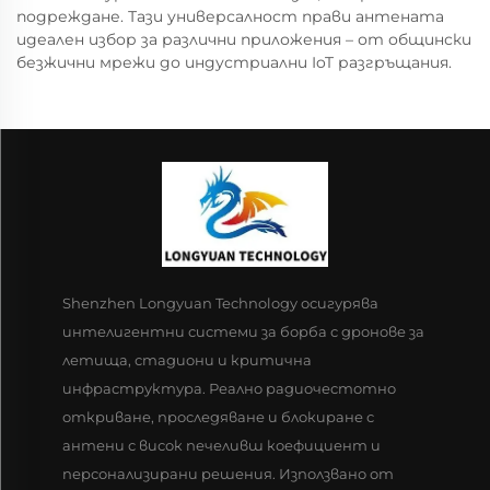
подреждане. Тази универсалност прави антената
идеален избор за различни приложения – от общински
безжични мрежи до индустриални IoT разгръщания.
Shenzhen Longyuan Technology осигурява
интелигентни системи за борба с дронове за
летища, стадиони и критична
инфраструктура. Реално радиочестотно
откриване, проследяване и блокиране с
антени с висок печеливш коефициент и
персонализирани решения. Използвано от