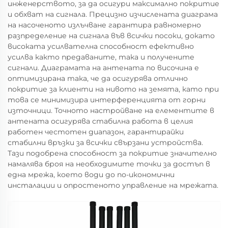
инженерството, за да осигури максимално покритие
и обхват на сигнала. Прецизно изчислената диаграма
на насоченото излъчване гарантира равномерно
разпределение на сигнала във всички посоки, докато
високата усилвателна способност ефективно
усилва както предаваните, така и получените
сигнали. Диаграмата на антената по височина е
оптимизирана така, че да осигурява отлично
покритие за клиенти на нивото на земята, като при
това се минимизира интерференцията от горни
източници. Точното настройване на елементите в
антената осигурява стабилна работа в целия
работен честотен диапазон, гарантирайки
стабилни връзки за всички свързани устройства.
Тази подобрена способност за покритие значително
намалява броя на необходимите точки за достъп в
една мрежа, което води до по-икономични
инсталации и опростеното управление на мрежата.