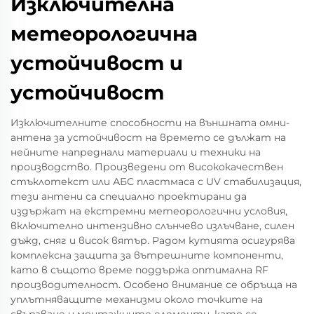
Изключителна
метеорологична
устойчивост и
устойчивост
Изключителните способности на външната омни-
антена за устойчивост на времето се дължат на
нейните напреднали материали и техники на
производство. Произведени от висококачествен
стъклотекст или АБС пластмаса с UV стабилизация,
тези антени са специално проектирани да
издържат на екстремни метеорологични условия,
включително интензивно слънчево излъчване, силен
дъжд, сняг и висок вятър. Радом кутията осигурява
комплексна защита за вътрешните компоненти,
като в същото време поддържа оптимална RF
производителност. Особено внимание се обръща на
уплътняващите механизми около точките на