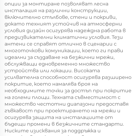
опции за монтиране позволяват лесна
инсталация на различни конструкции,
включително стълбове, стени и покриви,
докато техният устойчив на атмосферни
условия дизайн осигурява надеждна работа в
предизвикателни климатични условия. Тези
антени се справят отлично в сценарии с
многоточкови комуникации, което ги прави
идеални за създаване на безжични мрежи,
обслужващи едновременно множество
устройства или локации. Високата
усилвателна способност осигурява разширено
покритие, което намалява броя на
необходимите точки за достъп при покритие
на големи площи. Техната съвместимост с
множество честотни диапазони предоставя
гъвкавост при проектирането на мрежи и
осигурява защита на инсталациите от
бъдещи промени в безжичните стандарти.
Ниските изисквания за поддръжка и