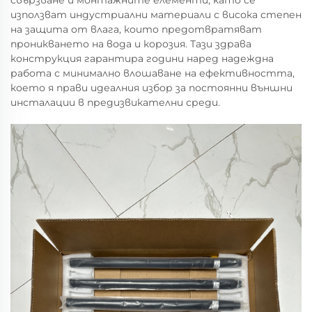
свързване и монтажните елементи, като се
използват индустриални материали с висока степен
на защита от влага, които предотвратяват
проникването на вода и корозия. Тази здрава
конструкция гарантира години наред надеждна
работа с минимално влошаване на ефективността,
което я прави идеалния избор за постоянни външни
инсталации в предизвикателни среди.