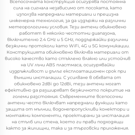
Всепосочната конструкция осигурява постоянна
сила на сигнала независимо от посоката, като
използва напреднали материали и прецизна
инженерна технология, за да издържи на различни
метеорологични условия. Тези антени обикновено
работят в няколко честотни диапазона,
включително 2.4 GHz и 5 GHz, поддържайки различни
безжични протоколи като WiFi, 4G и 5G комуникации.
Конструкцията обикновено включва материали от
високо качество като стъклено влакно или устойчив
на UV лъчи ABS пластмаса, осигурявайки
издръжливост и дълъг експлоатационен срок при
външни инсталации. С усилване в обхвата от
обикновено 2dBi до 12dBi, тези антени могат
ефективно да разширяват безжичното покритие на
големи разстояния. Съвременните всепосочни
антени често включват напреднали функции като
защита от мълнии, водонепропускливи конектори и
монтажни компоненти, проектирани за инсталация
на стълб или стена, което ги прави подходящи
както за жилищни, така и за търговски приложения.