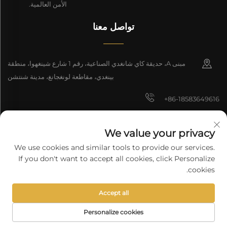
الأمن العالمية.
تواصل معنا
مبنى A، حديقة كاي شانغدي الصناعية، رقم 1 شارع شينغهوا، منطقة
بينغدي، مقاطعة لونغجانغ، مدينة شنتشن
+86-18583649616
[email protected]
We value your privacy
8618165761396
We use cookies and similar tools to provide our services.
If you don't want to accept all cookies, click Personalize
cookies.
جميع الحقوق محفوظة © 2025 شركة شنتشن لونغيوان للتكنولوجيا المحدودة.
Accept all
سياسة الخصوصية
Personalize cookies
الصفحة الرئيسية
منتجات
البريد الإلكتروني
الهاتف