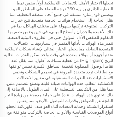
تجعلها الاختيار الأمثل للاتصالات اللاسلكية. أولاً، يضمن نمط
التغطية الدائري بزاوية 360 درجة القضاء على المناطق الميتة
ويضمن قوة إشارة متسقة في جميع أنحاء منطقة التغطية، مما
يقلل الحاجة إلى استخدام هوائيات اتجاهية متعددة. تتيح خيارات
التركيب المتنوعة تركيبها بسهولة على مختلف الهياكل، بما في
ذلك الأعمدة والجدران وأسطح المباني، في حين يضمن تصميمها
المقاوم للطقس الأداء الموثوق حتى في الظروف البيئية الصعبة.
تتميز هذه الهوائيات بأدائها المتميز في سيناريوهات الاتصالات
المتعددة النقاط، مما يجعلها الخيار المثالي لإنشاء شبكات لاسلكية
تخدم أجهزة أو مواقع متعددة في وقت واحد. تمكن القدرات العالية
للربح (High-gain) من تغطية مسافات أطول، مما يقلل عدد
نقاط الوصول المطلوبة لتغطية المناطق الكبيرة. تضمن توافقها
مع نطاقات تردد متعددة المرونة في تصميم الشبكات وتحمي
الاستثمارات ضد التغيرات المستقبلية في معايير الاتصالات
اللاسلكية. تتطلب هذه الهوائيات صيانة قليلة وتصنع بتصميم متين،
مما يقلل من التكاليف التشغيلية على المدى الطويل. بالإضافة إلى
ذلك، تحتوي هذه الهوائيات عادةً على حماية مدمجة من زيادة التيار
الناتجة عن الصواعق وقدرات للتوصيل بالأرض، مما يضمن
استقرار الشبكة وحماية المعدات أثناء العواصف الكهربائية. تجعلها
أنواع الموصلات القياسية والأدوات الخاصة بالتركيب متوافقة مع