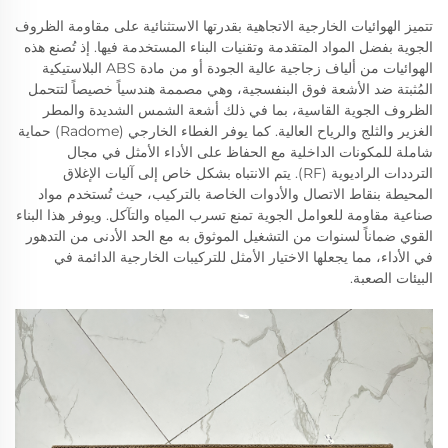
تتميز الهوائيات الخارجية الاتجاهية بقدرتها الاستثنائية على مقاومة الظروف
الجوية بفضل المواد المتقدمة وتقنيات البناء المستخدمة فيها. إذ تُصنع هذه
الهوائيات من ألياف زجاجية عالية الجودة أو من مادة ABS البلاستيكية
المُثبتة ضد الأشعة فوق البنفسجية، وهي مصممة هندسياً خصيصاً لتتحمل
الظروف الجوية القاسية، بما في ذلك أشعة الشمس الشديدة والمطر
الغزير والثلج والرياح العالية. كما يوفر الغطاء الخارجي (Radome) حماية
شاملة للمكونات الداخلية مع الحفاظ على الأداء الأمثل في مجال
الترددات الراديوية (RF). يتم الانتباه بشكل خاص إلى آليات الإغلاق
المحيطة بنقاط الاتصال والأدوات الخاصة بالتركيب، حيث تُستخدم مواد
صناعية مقاومة للعوامل الجوية تمنع تسرب المياه والتآكل. ويوفر هذا البناء
القوي ضماناً لسنوات من التشغيل الموثوق به مع الحد الأدنى من التدهور
في الأداء، مما يجعلها الاختيار الأمثل للتركيبات الخارجية الدائمة في
البيئات الصعبة.