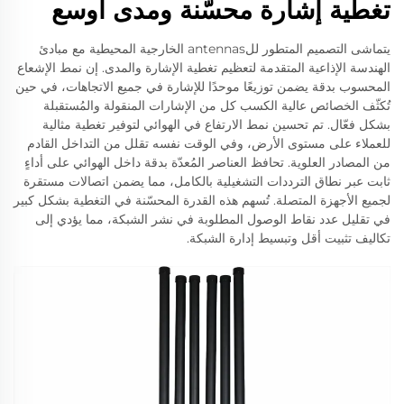
تغطية إشارة محسّنة ومدى أوسع
يتماشى التصميم المتطور للantennas الخارجية المحيطية مع مبادئ
الهندسة الإذاعية المتقدمة لتعظيم تغطية الإشارة والمدى. إن نمط الإشعاع
المحسوب بدقة يضمن توزيعًا موحدًا للإشارة في جميع الاتجاهات، في حين
تُكثّف الخصائص عالية الكسب كل من الإشارات المنقولة والمُستقبلة
بشكل فعّال. تم تحسين نمط الارتفاع في الهوائي لتوفير تغطية مثالية
للعملاء على مستوى الأرض، وفي الوقت نفسه تقلل من التداخل القادم
من المصادر العلوية. تحافظ العناصر المُعدّة بدقة داخل الهوائي على أداءٍ
ثابت عبر نطاق الترددات التشغيلية بالكامل، مما يضمن اتصالات مستقرة
لجميع الأجهزة المتصلة. تُسهم هذه القدرة المحسّنة في التغطية بشكل كبير
في تقليل عدد نقاط الوصول المطلوبة في نشر الشبكة، مما يؤدي إلى
تكاليف تثبيت أقل وتبسيط إدارة الشبكة.