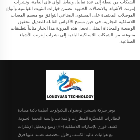
الشبكات من نقطة إلى عدة نقاط، ونقاط الواي فاي العامة، ونشرات
إنترنت الأشياء، والاتصالات الخلوية. تضمن خيارات التثبيت القياسية وأنواع
الموصلات المعتمدة على المستوى الصناعي التوافق مع معظم المعدات
اللاسلكية التجارية، في حين تسمح الأقواس القابلة للتعديل بتحقيق
الوضعية والمحاذاة المثلى. تجعل هذه المرونة هذا الخيار مثالياً لتطبيقات
متنوعة، من الشبكات اللاسلكية البلدية إلى نشرات إنترنت الأشياء
الصناعية.
توفر شركة شنتشن لونغيوان للتكنولوجيا أنظمة ذكية مضادة
للطائرات المُسيّرة للمطارات والملاعب والبنية التحتية الحيوية.
كشف فوري للإشارات اللاسلكية (RF) وتتبع وتعطيل الإشارات
مع هوائيات عالية الكسب وحلول مخصصة. تعتمد عليها فرق