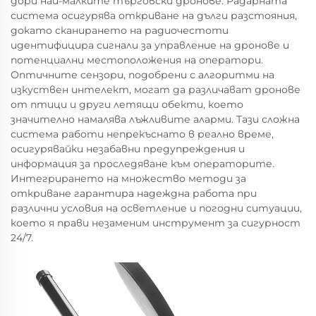
дори най-малките търговски дронове. Радарната
система осигурява откриване на дълги разстояния,
докато сканирането на радиочестоти
идентифицира сигнали за управление на дронове и
потенциални местоположения на оператори.
Оптичните сензори, подобрени с алгоритми на
изкуствен интелект, могат да различават дронове
от птици и други летящи обекти, което
значително намалява лъжливите аларми. Тази сложна
система работи непрекъснато в реално време,
осигурявайки незабавни предупреждения и
информация за проследяване към операторите.
Интегрирането на множество методи за
откриване гарантира надеждна работа при
различни условия на осветление и погодни ситуации,
което я прави незаменим инструмент за сигурност
24/7.