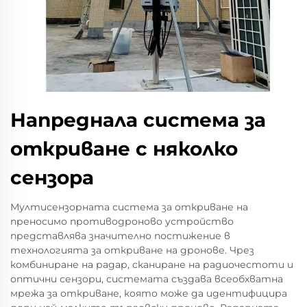
Напреднала система за
откриване с няколко
сензора
Мултисензорната система за откриване на
преносимо противодроново устройство
представлява значително постижение в
технологията за откриване на дронове. Чрез
комбиниране на радар, сканиране на радиочестоти и
оптични сензори, системата създава всеобхватна
мрежа за откриване, която може да идентифицира