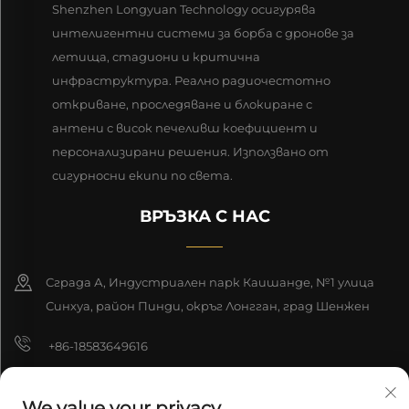
Shenzhen Longyuan Technology осигурява
интелигентни системи за борба с дронове за
летища, стадиони и критична
инфраструктура. Реално радиочестотно
откриване, проследяване и блокиране с
антени с висок печеливш коефициент и
персонализирани решения. Използвано от
сигурносни екипи по света.
ВРЪЗКА С НАС
Сграда А, Индустриален парк Каишанде, №1 улица
Синхуа, район Пинди, окръг Лонгган, град Шенжен
+86-18583649616
[email protected]
We value your privacy