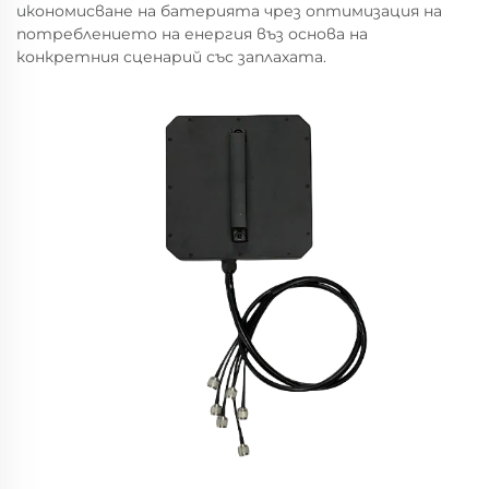
икономисване на батерията чрез оптимизация на
потреблението на енергия въз основа на
конкретния сценарий със заплахата.