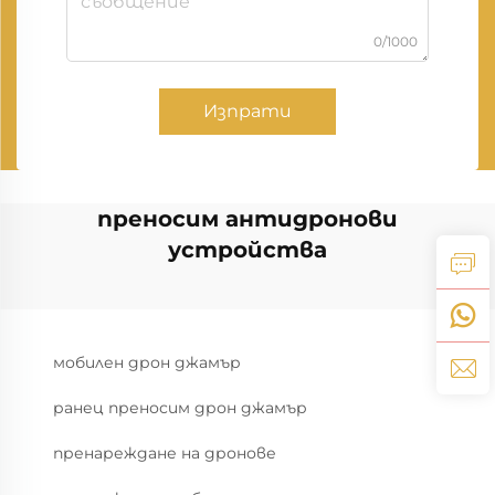
0/1000
Изпрати
преносим антидронови
устройства
мобилен дрон джамър
ранец преносим дрон джамър
пренареждане на дронове