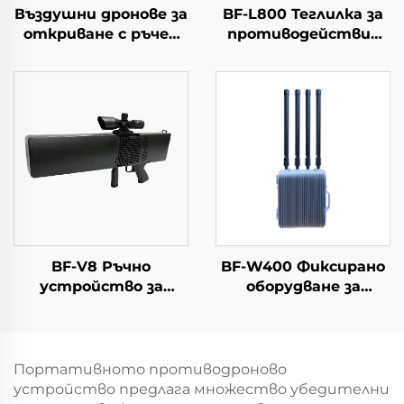
Въздушни дронове за
BF-L800 Теглилка за
откриване с ръчен
противодействие
периметър Решения
на дронове
за защита от
дронове
Портативен
детектор на
сигнали с голям
обхват за FPV
BF-V8 Ръчно
BF-W400 Фиксирано
устройство за
оборудване за
откриване и
противодействие
противодействие (С
на дронове
функция за
определяне на
Портативното противодроново
посоката)
устройство предлага множество убедителни