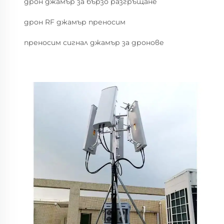
дрон джамър за бързо разгръщане
дрон RF джамър преносим
преносим сигнал джамър за дронове