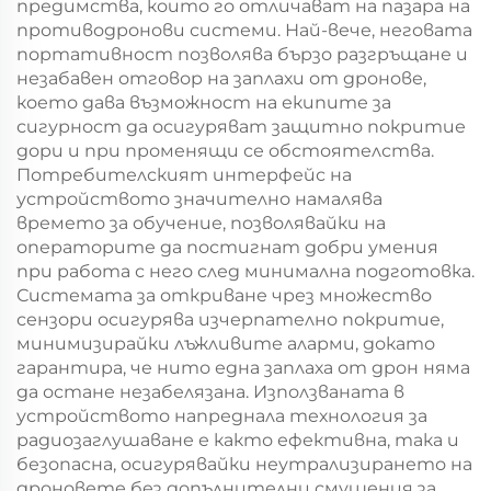
предимства, които го отличават на пазара на
противодронови системи. Най-вече, неговата
портативност позволява бързо разгръщане и
незабавен отговор на заплахи от дронове,
което дава възможност на екипите за
сигурност да осигуряват защитно покритие
дори и при променящи се обстоятелства.
Потребителският интерфейс на
устройството значително намалява
времето за обучение, позволявайки на
операторите да постигнат добри умения
при работа с него след минимална подготовка.
Системата за откриване чрез множество
сензори осигурява изчерпателно покритие,
минимизирайки лъжливите аларми, докато
гарантира, че нито една заплаха от дрон няма
да остане незабелязана. Използваната в
устройството напреднала технология за
радиозаглушаване е както ефективна, така и
безопасна, осигурявайки неутрализирането на
дроновете без допълнителни смущения за