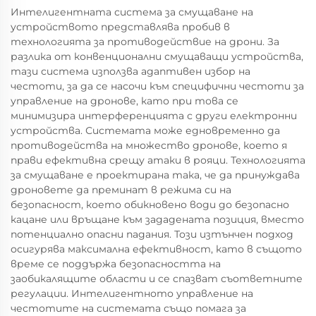
Интелигентната система за смущаване на
устройството представлява пробив в
технологията за противодействие на дрони. За
разлика от конвенционални смущаващи устройства,
тази система използва адаптивен избор на
честоти, за да се насочи към специфични честоти за
управление на дронове, като при това се
минимизира интерференцията с други електронни
устройства. Системата може едновременно да
противодейства на множество дронове, което я
прави ефективна срещу атаки в рояци. Технологията
за смущаване е проектирана така, че да принуждава
дроновете да преминат в режима си на
безопасност, което обикновено води до безопасно
кацане или връщане към зададената позиция, вместо
потенциално опасни падания. Този изтънчен подход
осигурява максимална ефективност, като в същото
време се поддържа безопасността на
заобикалящите области и се спазват съответните
регулации. Интелигентното управление на
честотите на системата също помага за