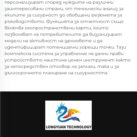
персонализират според нуждите на различни
заинтересовани страни, от технически анализ за
екипите за сигурност до обобщени резюмета за
ръководството. Функцията за отчетност също
включва геопространствени карти, които
позволяват на потребителите да визуализират
модели на активност на дроновете и да
идентифицират потенциални горещи точки. Тази
комплексна система за управление на данни прави
устройството наистина ценен инструмент както
за непосредствен отговор на заплахи, така и за
дългосрочното планиране на сигурността.