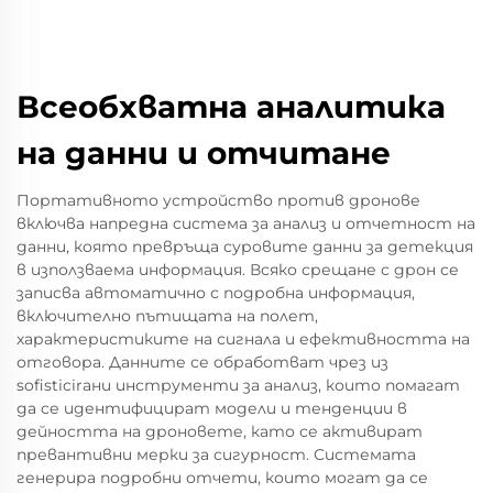
Всеобхватна аналитика
на данни и отчитане
Портативното устройство против дронове
включва напредна система за анализ и отчетност на
данни, която превръща суровите данни за детекция
в използваема информация. Всяко срещане с дрон се
записва автоматично с подробна информация,
включително пътищата на полет,
характеристиките на сигнала и ефективността на
отговора. Данните се обработват чрез из
sofisticirани инструменти за анализ, които помагат
да се идентифицират модели и тенденции в
дейността на дроновете, като се активират
превантивни мерки за сигурност. Системата
генерира подробни отчети, които могат да се