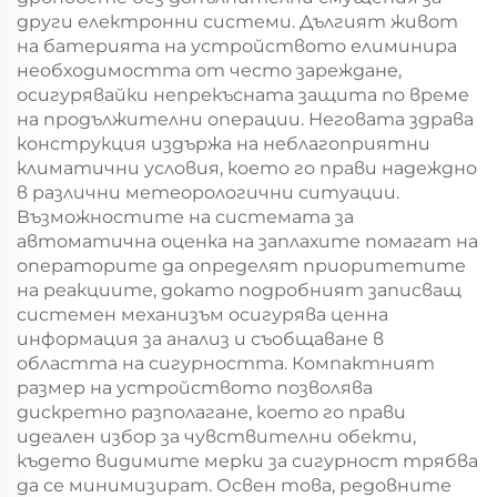
други електронни системи. Дългият живот
на батерията на устройството елиминира
необходимостта от често зареждане,
осигурявайки непрекъсната защита по време
на продължителни операции. Неговата здрава
конструкция издържа на неблагоприятни
климатични условия, което го прави надеждно
в различни метеорологични ситуации.
Възможностите на системата за
автоматична оценка на заплахите помагат на
операторите да определят приоритетите
на реакциите, докато подробният записващ
системен механизъм осигурява ценна
информация за анализ и съобщаване в
областта на сигурността. Компактният
размер на устройството позволява
дискретно разполагане, което го прави
идеален избор за чувствителни обекти,
където видимите мерки за сигурност трябва
да се минимизират. Освен това, редовните