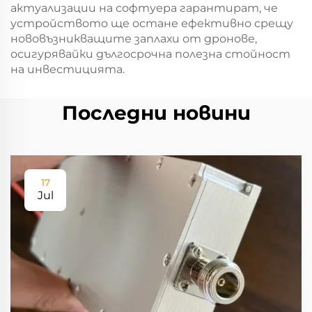
актуализации на софтуера гарантират, че
устройството ще остане ефективно срещу
нововъзникващите заплахи от дронове,
осигурявайки дългосрочна полезна стойност
на инвестицията.
Последни новини
17
Jul