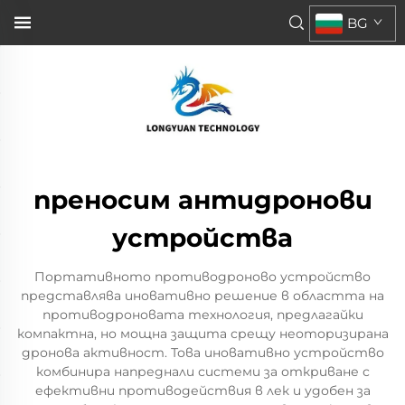
BG
преносим антидронови
устройства
Портативното противодроново устройство
представлява иновативно решение в областта на
противодроновата технология, предлагайки
компактна, но мощна защита срещу неоторизирана
дронова активност. Това иновативно устройство
комбинира напреднали системи за откриване с
ефективни противодействия в лек и удобен за