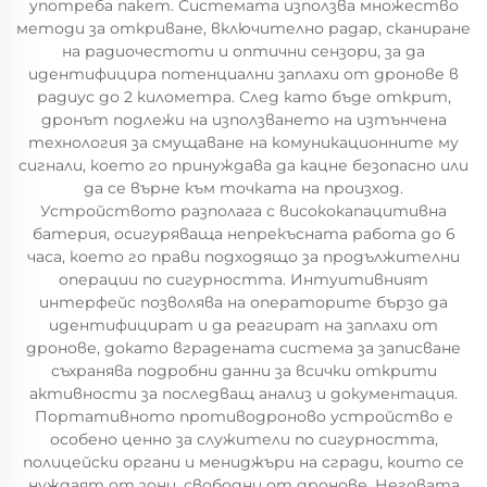
употреба пакет. Системата използва множество
методи за откриване, включително радар, сканиране
на радиочестоти и оптични сензори, за да
идентифицира потенциални заплахи от дронове в
радиус до 2 километра. След като бъде открит,
дронът подлежи на използването на изтънчена
технология за смущаване на комуникационните му
сигнали, което го принуждава да кацне безопасно или
да се върне към точката на произход.
Устройството разполага с висококапацитивна
батерия, осигуряваща непрекъсната работа до 6
часа, което го прави подходящо за продължителни
операции по сигурността. Интуитивният
интерфейс позволява на операторите бързо да
идентифицират и да реагират на заплахи от
дронове, докато вградената система за записване
съхранява подробни данни за всички открити
активности за последващ анализ и документация.
Портативното противодроново устройство е
особено ценно за служители по сигурността,
полицейски органи и мениджъри на сгради, които се
нуждаят от зони, свободни от дронове. Неговата