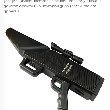
запазва цялостността на основните комуникации,
докато ефективно неутрализира заплахите от
дронове.