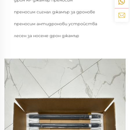
дрон RF джамър преносим
преносим сигнал джамър за дронове
преносим антидронови устройства
лесен за носене дрон джамър