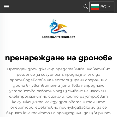
BG
пренареждане на дронове
Преходен дрон джамър представлява иновативно
решение за сигурност, предназначено да
противодейства на неоторизирани операции с
дрони в чувствителни зони. Това напреднало
устройство работи чрез излъчване на насочени
електромагнитни сигнали, които разстройват
комуникацията между дроновете и техните
оператори, ефективно принуждавайки ги да се
върнат към точката на произход или да извършат