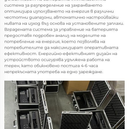
система за разпределение на захранването
оптимизира използването на енергия в различни
честотни диапазони, автоматично настройвайки
нивата на изход въз основа на установените заплахи.
Вградената система за управление на батерията
предоставя подробен анализ на моделите на
потребление на енергия, което позволява на
потребителите да максимизират оперативната
ефективност. Енергийно-ефективният дизайн на
устройството осигурява удължена работа на
терен, като обикновено постига 4-6 часа
непрекъсната употреба на едно зареждане.