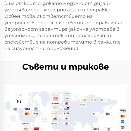
ѝ на открито, докато модулният дизайн
улеснява лесни модернизации и поправки.
Освен това, съответствието на
устройството със съответните правила за
безопасност гарантира законна употреба в
упълномощени контексти, осигурявайки
спокойствие на потребителите в рамките
на сигурностни приложения.
Съвети и трикове
17
Jul