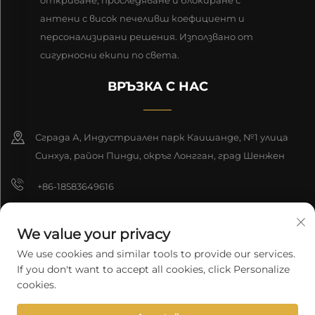
антени с висок печеливш коефициент и
персонализирани решения. Използвано от
сигурносни екипи по света.
ВРЪЗКА С НАС
Сграда А, Индустриален парк Каишанде, №1 улица
Синхуа, район Пинди, окръг Лонгган, град Шенжен
+86-18583649616
[email protected]
We value your privacy
8618165761396
We use cookies and similar tools to provide our services.
If you don't want to accept all cookies, click Personalize
cookies.
Авторско право © 2025 Шенжен Лонгюан Технолоджи Ко., ООД.