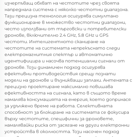
изчерпъващ обхват на честотите чрез своята
напреднала система с няколко честотни диапазона.
Тази прецизна технология осигурява симултано
функциониране в множество честотни диапазони,
често използвани от търговски и потребителски
дронове, включително 2.4 GHz, 5.8 GHz и GPS
честоти. Интелигентното сканиране на
честотите на системата непрекъснато следи
електромагнитния спектър и автоматично
идентифицира и насочва потенциални сигнали от
дронове. Този динамичен подход осигурява
ефективни противодействия срещу познати
модели на дронове и възникващи заплахи. Антената с
прецизно проектиране максимално повишава
ефективността на сигнала, като в същото време
намалява консумацията на енергия, което допринася
за удължено време на работа. Селективната
способност за блокиране на системата се фокусира
върху честотите, специфични за дроновете,
намалявайки риска от засягане на други електронни
устройства в околността. Този насочен подход