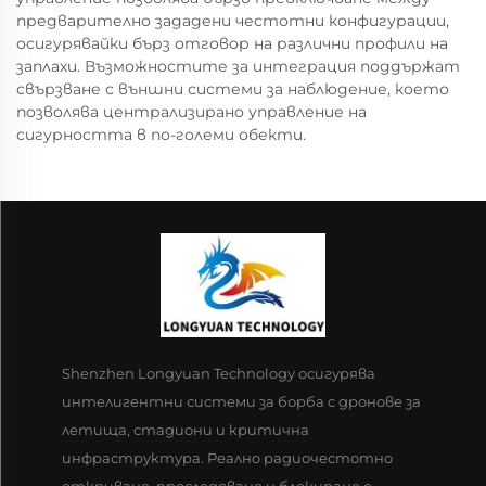
предварително зададени честотни конфигурации,
осигурявайки бърз отговор на различни профили на
заплахи. Възможностите за интеграция поддържат
свързване с външни системи за наблюдение, което
позволява централизирано управление на
сигурността в по-големи обекти.
Shenzhen Longyuan Technology осигурява
интелигентни системи за борба с дронове за
летища, стадиони и критична
инфраструктура. Реално радиочестотно
откриване, проследяване и блокиране с