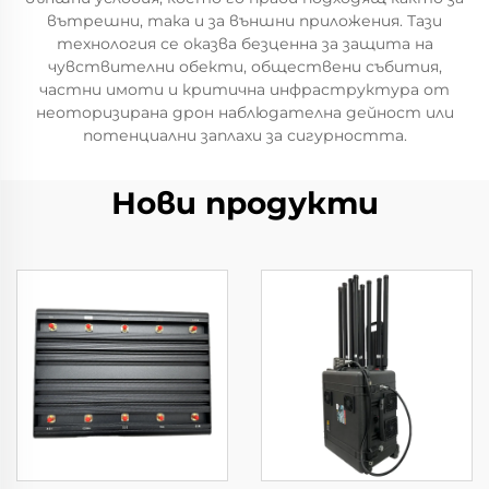
вътрешни, така и за външни приложения. Тази
технология се оказва безценна за защита на
чувствителни обекти, обществени събития,
частни имоти и критична инфраструктура от
неоторизирана дрон наблюдателна дейност или
потенциални заплахи за сигурността.
Нови продукти