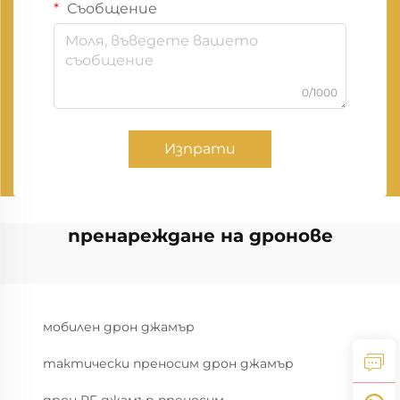
Съобщение
0/1000
Изпрати
пренареждане на дронове
мобилен дрон джамър
тактически преносим дрон джамър