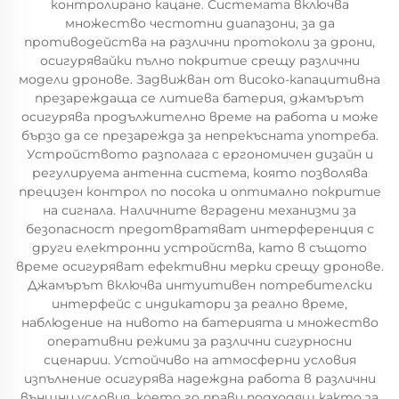
контролирано кацане. Системата включва
множество честотни диапазони, за да
противодейства на различни протоколи за дрони,
осигурявайки пълно покритие срещу различни
модели дронове. Задвижван от високо-капацитивна
презареждаща се литиева батерия, джамърът
осигурява продължително време на работа и може
бързо да се презарежда за непрекъсната употреба.
Устройството разполага с ергономичен дизайн и
регулируема антенна система, която позволява
прецизен контрол по посока и оптимално покритие
на сигнала. Наличните вградени механизми за
безопасност предотвратяват интерференция с
други електронни устройства, като в същото
време осигуряват ефективни мерки срещу дронове.
Джамърът включва интуитивен потребителски
интерфейс с индикатори за реално време,
наблюдение на нивото на батерията и множество
оперативни режими за различни сигурносни
сценарии. Устойчиво на атмосферни условия
изпълнение осигурява надеждна работа в различни
външни условия, което го прави подходящ както за