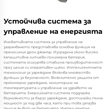
Устойчивa система за
управление на енергията
Иновативната система за управление на
захранването представлява основна функция на
преносимия дрон джамър. Изградена около високо
капацитивна литиево-полимерна батерия,
системата осигурява стабилна производителност
през целия си оперативен цикъл. Интелигентната
технология за зареждане включва множество
функции за безопасност, включително защита от
прекомерно зареждане, мониторинг на
температурата и управление на здравето на
батерията. Енергийната система поддържа
възможности за бързо зареждане, достигайки пълна
мощност за под две часа, като при това запазва
дългия живот на батерията. Интелигентна