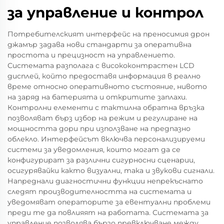
за управление и контрол
Потребителският интерфейс на преносимия дрон
джамър задава нови стандарти за оперативна
простота и прецизност на управлението.
Системата разполага с висококонтрастен LCD
дисплей, който предоставя информация в реално
време относно оперативното състояние, нивото
на заряд на батерията и откритите заплахи.
Контролни елементи с тактилна обратна връзка
позволяват бърз избор на режим и регулиране на
мощността дори при използване на предпазно
облекло. Интерфейсът включва персонализируеми
системи за уведомления, които могат да се
конфигурират за различни сигурносни сценарии,
осигурявайки както визуални, така и звукови сигнали.
Напреднали диагностични функции непрекъснато
следят производителността на системата и
уведомяват операторите за евентуални проблеми
преди те да повлияят на работата. Системата за
управление позволява бързо превключване между