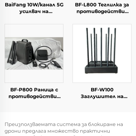
BaiFang 10W/канал 5G
BF-L800 Теглилка за
усилвач на
противодействие
сигналите 2G 3G 4G
на дронове
Бустер
BF-P800 Раница с
BF-W100
противодействие
Заглушител на
срещу дронове
сигнали
Преизползваемата система за блокиране на
дрони предлага множество практични