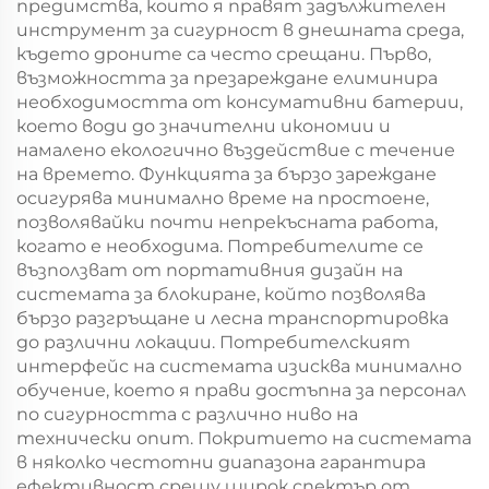
предимства, които я правят задължителен
инструмент за сигурност в днешната среда,
където дроните са често срещани. Първо,
възможността за презареждане елиминира
необходимостта от консумативни батерии,
което води до значителни икономии и
намалено екологично въздействие с течение
на времето. Функцията за бързо зареждане
осигурява минимално време на простоене,
позволявайки почти непрекъсната работа,
когато е необходима. Потребителите се
възползват от портативния дизайн на
системата за блокиране, който позволява
бързо разгръщане и лесна транспортировка
до различни локации. Потребителският
интерфейс на системата изисква минимално
обучение, което я прави достъпна за персонал
по сигурността с различно ниво на
технически опит. Покритието на системата
в няколко честотни диапазона гарантира
ефективност срещу широк спектър от