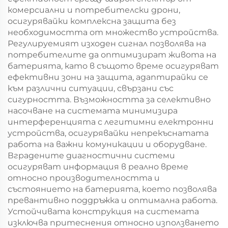
комерсиални и потребителски дрони,
осигурявайки комплексна защита без
необходимостта от множество устройства.
Регулируемият изходен сигнал позволява на
потребителите да оптимизират живота на
батерията, като в същото време осигуряват
ефективни зони на защита, адаптирайки се
към различни ситуации, свързани със
сигурността. Възможността за селективно
насочване на системата минимизира
интерференцията с легитимни електронни
устройства, осигурявайки непрекъснатата
работа на важни комуникации и оборудване.
Вградените диагностични системи
осигуряват информация в реално време
относно производителността и
състоянието на батерията, което позволява
превантивно поддръжка и оптимална работа.
Устойчивата конструкция на системата
изключва притеснения относно използването