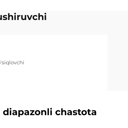
ushiruvchi
i
'siqlovchi
p diapazonli chastota