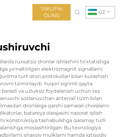
TAKLIFNI
UZ
OLING
ushiruvchi
arda ruxsatsiz dronlar ishlashini to'xtatishga
ga yo'naltirilgan elektromagnit signallarni
Qurilma turli dron protokollari bilan kurashish
ovni ta'minlaydi. Yuqori sig'imli qayta
 beradi va uzluksiz foydalanish uchun tez
beruvchi sozlanuvchan antenali tizim bilan
ilmasdan dronlarga qarshi samarali choralarni
katorlar, batareya darajasini nazorat qilish
vchi konstruksiya tashabulshga qaramay turli
dalanishga moslashtirilgan. Bu texnologiya
adbirlarni, shaxsiy mulklarni hamda iqtisodiy