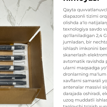
Qayta quvvatlanuvchi 
diapazonli tizimi or
olishda a'lo natijal
texnologiya savdo va
qo'llaniladigan 2,4 
jumladan, bir necht
ishlash imkonini ber
skanerlash elektroma
avtomatik ravishda p
ularni maqsadga yo'
dronlarning ma'lum
xavflarni samarali yo
antenalar massivi si
darajada oshiradi, el
uzoq muddatli ishlas
tanlovchi to'sish xu