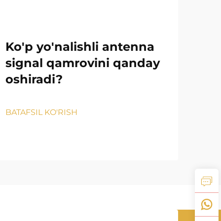
Ko'p yo'nalishli antenna
Si
signal qamrovini qanday
As
oshiradi?
Qa
BATAFSIL KO'RISH
BATA