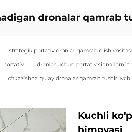
adigan dronalar qamrab t
strategik portativ dronlar qamrab olish vositas
, portativ
dronlar uchun portativ signallarni to
o'tkazishga qulay dronalar qamrab tushiruvchi
Kuchli ko'
himoyasi