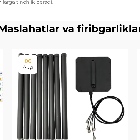
ilarga tinchlik beradi.
Maslahatlar va firibgarlikla
06
Aug