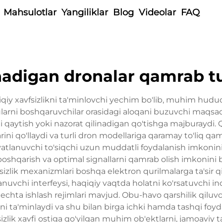
Mahsulotlar
Yangiliklar
Blog
Videolar
FAQ
adigan dronalar qamrab t
qiy xavfsizlikni ta'minlovchi yechim bo'lib, muhim hududl
n ularni boshqaruvchilar orasidagi aloqani buzuvchi maqsad
rni qaytish yoki nazorat qilinadigan qo'tishga majburaydi. 
ni qo'llaydi va turli dron modellariga qaramay to'liq qamr
vvatlanuvchi to'siqchi uzun muddatli foydalanish imkonini
boshqarish va optimal signallarni qamrab olish imkonini 
zlik mexanizmlari boshqa elektron qurilmalarga ta'sir q
nuvchi interfeysi, haqiqiy vaqtda holatni ko'rsatuvchi indi
r nechta ishlash rejimlari mavjud. Obu-havo qarshilik qilu
shni ta'minlaydi va shu bilan birga ichki hamda tashqi foy
izlik xavfi ostiga qo'yilgan muhim ob'ektlarni, jamoaviy t