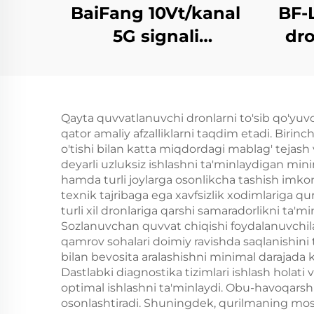
BaiFang 10Vt/kanal
BF-
5G signali
dr
takrorlovchi 2G 3G
4G kuchaytirgich
Qayta quvvatlanuvchi dronlarni to'sib qo'yuvch
qator amaliy afzalliklarni taqdim etadi. Birin
o'tishi bilan katta miqdordagi mablag' tejash
deyarli uzluksiz ishlashni ta'minlaydigan mini
hamda turli joylarga osonlikcha tashish imkoni
texnik tajribaga ega xavfsizlik xodimlariga qu
turli xil dronlariga qarshi samaradorlikni ta'
Sozlanuvchan quvvat chiqishi foydalanuvchilar
qamrov sohalari doimiy ravishda saqlanishini
bilan bevosita aralashishni minimal darajada 
Dastlabki diagnostika tizimlari ishlash holat
optimal ishlashni ta'minlaydi. Obu-havoqarshil
osonlashtiradi. Shuningdek, qurilmaning mos 