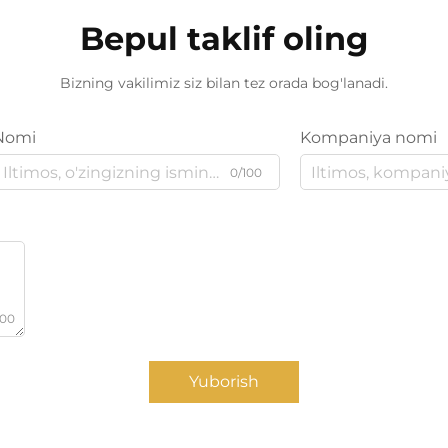
Bepul taklif oling
Bizning vakilimiz siz bilan tez orada bog'lanadi.
Nomi
Kompaniya nomi
0/100
000
Yuborish