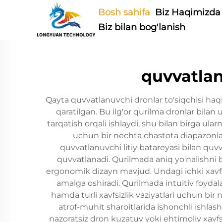
Bosh sahifa
Biz Haqimizda
Biz bilan bog'lanish
quvvatlan
Qayta quvvatlanuvchi dronlar to'siqchisi haqi
qaratilgan. Bu ilg'or qurilma dronlar bila
tarqatish orqali ishlaydi, shu bilan birga ula
uchun bir nechta chastota diapazonlari
quvvatlanuvchi litiy batareyasi bilan qu
quvvatlanadi. Qurilmada aniq yo'nalishni 
ergonomik dizayn mavjud. Undagi ichki xavfsi
amalga oshiradi. Qurilmada intuitiv foydala
hamda turli xavfsizlik vaziyatlari uchun bi
atrof-muhit sharoitlarida ishonchli ishla
nazoratsiz dron kuzatuv yoki ehtimoliy xavfs