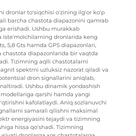
dronlar to'siqchisi o'zining ilg'or ko'p
qali barcha chastota diapazonini qamrab
arga erishadi. Ushbu murakkab
 iste'molchilarning dronlarida keng
Gts, 5,8 Gts hamda GPS diapazonlari,
a chastota diapazonlarida bir vaqtda
adi. Tizimning aqlli chastotalarni
gnit spektrni uzluksiz nazorat qiladi va
otentsial dron signallarini aniqlab,
naltiradi. Ushbu dinamik yondashish
 modellariga qarshi hamda yangi
'qtirishni kafolatlaydi. Aniq sozlanuvchi
gnallarni samarali qilishni maksimal
ektr energiyasini tejaydi va tizimning
higa hissa qo'shadi. Tizimning
susiyati dronlarga xos chastotalarga