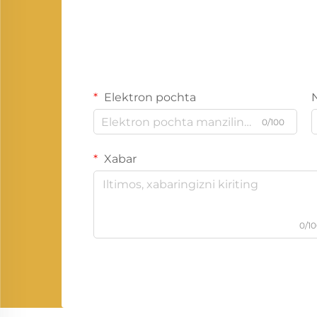
Elektron pochta
0/100
Xabar
0/1