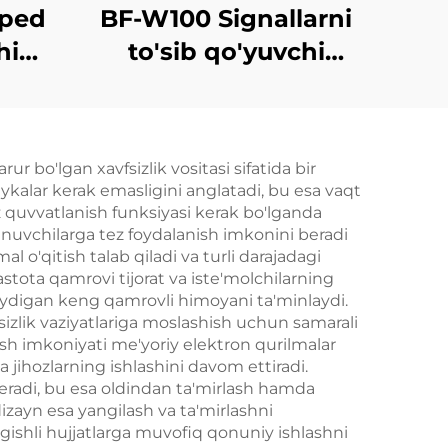
iped
BF-W100 Signallarni
hi
to'sib qo'yuvchi
qurilma
 bo'lgan xavfsizlik vositasi sifatida bir
eykalar kerak emasligini anglatadi, bu esa vaqt
z quvvatlanish funksiyasi kerak bo'lganda
lanuvchilarga tez foydalanish imkonini beradi
 o'qitish talab qiladi va turli darajadagi
stota qamrovi tijorat va iste'molchilarning
lmaydigan keng qamrovli himoyani ta'minlaydi.
izlik vaziyatlariga moslashish uchun samarali
sh imkoniyati me'yoriy elektron qurilmalar
 jihozlarning ishlashini davom ettiradi.
 beradi, bu esa oldindan ta'mirlash hamda
izayn esa yangilash va ta'mirlashni
gishli hujjatlarga muvofiq qonuniy ishlashni