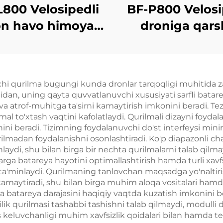
L800 Velosipedli
BF-P800 Velos
on havo himoya
droniga qars
vositasi
qurilma
i qurilma bugungi kunda dronlar tarqoqligi muhitida zarur
chidan, uning qayta quvvatlanuvchi xususiyati sarfli batar
 va atrof-muhitga ta'sirni kamaytirish imkonini beradi. Te
mal to'xtash vaqtini kafolatlaydi. Qurilmali dizayni foyda
ni beradi. Tizimning foydalanuvchi do'st interfeysi minimal
rilmadan foydalanishni osonlashtiradi. Ko'p diapazonli cha
minlaydi, shu bilan birga bir nechta qurilmalarni talab qi
ga batareya hayotini optimallashtirish hamda turli xavfs
 ta'minlaydi. Qurilmaning tanlovchan maqsadga yo'naltiri
kamaytiradi, shu bilan birga muhim aloqa vositalari hamda
i va batareya darajasini haqiqiy vaqtda kuzatish imkonini
ik qurilmasi tashabbi tashishni talab qilmaydi, modulli d
keluvchanligi muhim xavfsizlik qoidalari bilan hamda te