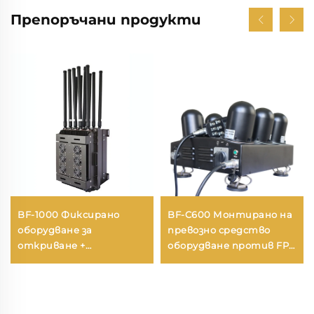
Препоръчани продукти
BF-1000 Фиксирано
BF-C600 Монтирано на
оборудване за
превозно средство
откриване +
оборудване против FPV
противодроново
и дронове
оборудване