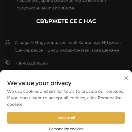
персонализирани решения. Използвано от
сигурносни екипи по света.
СВЪРЖЕТЕ СЕ С НАС
Сграда А, Индустриален парк Каишанде, №1 улица
Синхуа, район Пинди, окръг Лонгган, град Шенжен
+86-18583649616
[email protected]
We value your privacy
8618165761396
We use cookies and similar tools to provide our services.
If you don't want to accept all cookies, click Personalize
cookies.
Автоматно право © 2026 Шънджън Лонгюан Технолоджи К.о.,
Accept all
Лтд. Всички права запазени.
Политика за поверителност
Personalize cookies