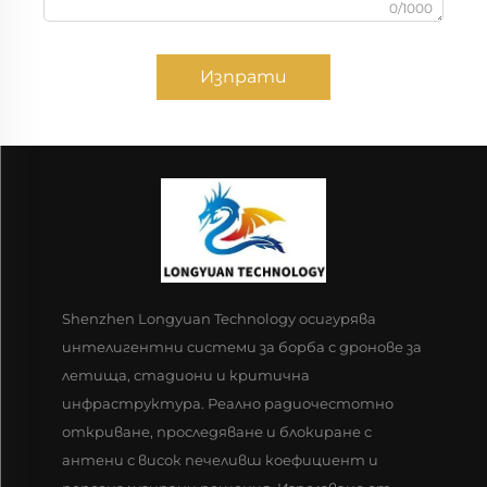
0/1000
Изпрати
Shenzhen Longyuan Technology осигурява
интелигентни системи за борба с дронове за
летища, стадиони и критична
инфраструктура. Реално радиочестотно
откриване, проследяване и блокиране с
антени с висок печеливш коефициент и