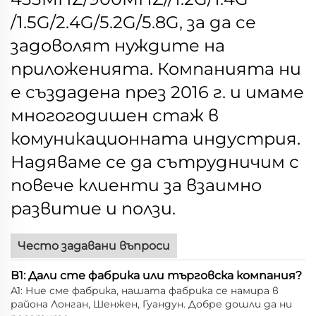
/1.5G/2.4G/5.2G/5.8G, за да се
задоволят нуждите на
приложенията.
Компанията ни
е създадена през 2016 г. и имаме
многогодишен стаж в
комуникационната индустрия.
Надяваме се да сътрудничим с
повече клиенти за взаимно
развитие и ползи.
Често задавани въпроси
В1: Дали сте фабрика или търговска компания?
A1: Ние сме фабрика, нашата фабрика се намира в
района Лонган, Шенжен, Гуандун. Добре дошли да ни