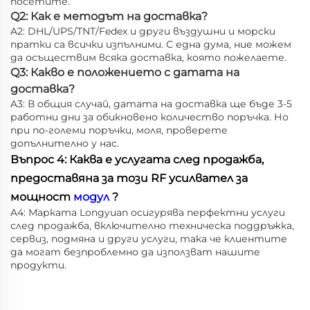
посетите.
Q2: Как е методът на доставка?
A2: DHL/UPS/TNT/Fedex и други въздушни и морски
пратки са всички изпълними. С една дума, ние можем
да осъществим всяка доставка, която пожелаете.
Q3: Какво е положението с датата на
доставка?
A3: В общия случай, датата на доставка ще бъде 3-5
работни дни за обикновено количество поръчка. Но
при по-големи поръчки, моля, проверете
допълнително у нас.
Въпрос 4: Каква е услугата след продажба,
предоставяна за този RF усилвател за
мощност
модул
?
A4: Марката Longyuan осигурява перфектни услуги
след продажба, включително техническа поддръжка,
сервиз, подмяна и други услуги, така че клиентите
да могат безпроблемно да използват нашите
продукти.