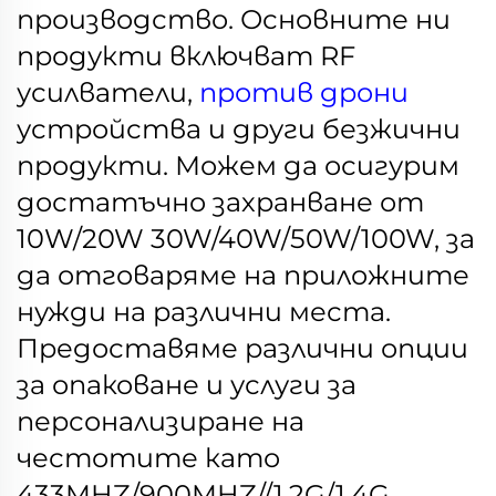
производство. Основните ни
продукти включват RF
усилватели,
против дрони
устройства и други безжични
продукти. Можем да осигурим
достатъчно захранване от
10W/20W 30W/40W/50W/100W, за
да отговаряме на приложните
нужди на различни места.
Предоставяме различни опции
за опаковане и услуги за
персонализиране на
честотите като
433MHZ/900MHZ//1.2G/1.4G