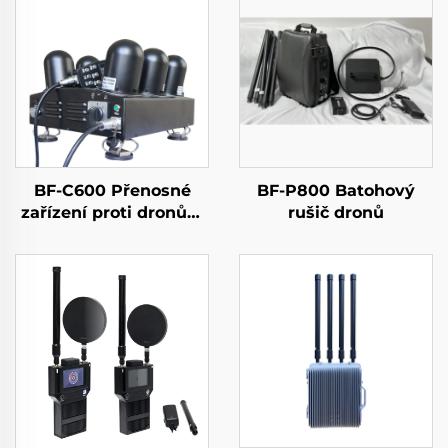
BF-C600 Přenosné
BF-P800 Batohový
zařízení proti dronům
rušič dronů
s funkcí anti-FPV