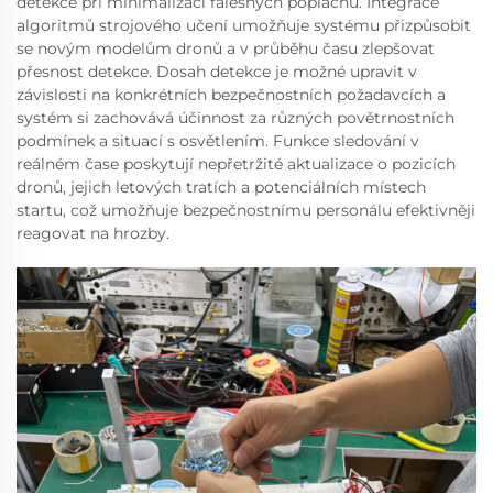
detekce při minimalizaci falešných poplachů. Integrace
algoritmů strojového učení umožňuje systému přizpůsobit
se novým modelům dronů a v průběhu času zlepšovat
přesnost detekce. Dosah detekce je možné upravit v
závislosti na konkrétních bezpečnostních požadavcích a
systém si zachovává účinnost za různých povětrnostních
podmínek a situací s osvětlením. Funkce sledování v
reálném čase poskytují nepřetržité aktualizace o pozicích
dronů, jejich letových tratích a potenciálních místech
startu, což umožňuje bezpečnostnímu personálu efektivněji
reagovat na hrozby.