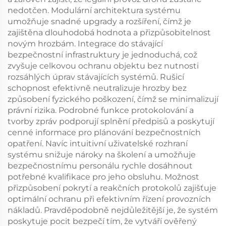
nedotčen. Modulární architektura systému
umožňuje snadné upgrady a rozšíření, čímž je
zajištěna dlouhodobá hodnota a přizpůsobitelnost
novým hrozbám. Integrace do stávající
bezpečnostní infrastruktury je jednoduchá, což
zvyšuje celkovou ochranu objektu bez nutnosti
rozsáhlých úprav stávajících systémů. Rušicí
schopnost efektivně neutralizuje hrozby bez
způsobení fyzického poškození, čímž se minimalizují
právní rizika. Podrobné funkce protokolování a
tvorby zpráv podporují splnění předpisů a poskytují
cenné informace pro plánování bezpečnostních
opatření. Navíc intuitivní uživatelské rozhraní
systému snižuje nároky na školení a umožňuje
bezpečnostnímu personálu rychle dosáhnout
potřebné kvalifikace pro jeho obsluhu. Možnost
přizpůsobení pokrytí a reakčních protokolů zajišťuje
optimální ochranu při efektivním řízení provozních
nákladů. Pravděpodobně nejdůležitější je, že systém
poskytuje pocit bezpečí tím, že vytváří ověřený