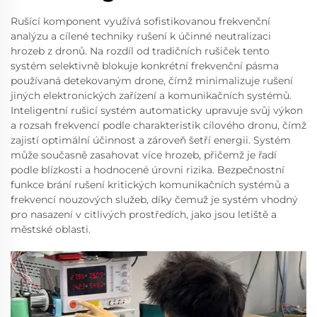
Rušící komponent využívá sofistikovanou frekvenční
analýzu a cílené techniky rušení k účinné neutralizaci
hrozeb z dronů. Na rozdíl od tradičních rušiček tento
systém selektivně blokuje konkrétní frekvenční pásma
používaná detekovaným drone, čímž minimalizuje rušení
jiných elektronických zařízení a komunikačních systémů.
Inteligentní rušicí systém automaticky upravuje svůj výkon
a rozsah frekvencí podle charakteristik cílového dronu, čímž
zajistí optimální účinnost a zároveň šetří energii. Systém
může současně zasahovat více hrozeb, přičemž je řadí
podle blízkosti a hodnocené úrovni rizika. Bezpečnostní
funkce brání rušení kritických komunikačních systémů a
frekvencí nouzových služeb, díky čemuž je systém vhodný
pro nasazení v citlivých prostředích, jako jsou letiště a
městské oblasti.