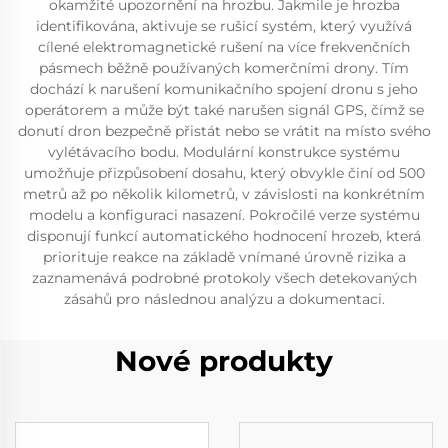
okamžité upozornění na hrozbu. Jakmile je hrozba
identifikována, aktivuje se rušicí systém, který využívá
cílené elektromagnetické rušení na více frekvenčních
pásmech běžně používaných komerčními drony. Tím
dochází k narušení komunikačního spojení dronu s jeho
operátorem a může být také narušen signál GPS, čímž se
donutí dron bezpečně přistát nebo se vrátit na místo svého
vylétávacího bodu. Modulární konstrukce systému
umožňuje přizpůsobení dosahu, který obvykle činí od 500
metrů až po několik kilometrů, v závislosti na konkrétním
modelu a konfiguraci nasazení. Pokročilé verze systému
disponují funkcí automatického hodnocení hrozeb, která
priorituje reakce na základě vnímané úrovně rizika a
zaznamenává podrobné protokoly všech detekovaných
zásahů pro následnou analýzu a dokumentaci.
Nové produkty