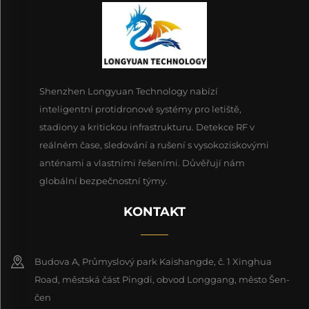
Shenzhen Longyuan Technology nabízí
inteligentní protidronové systémy pro letiště,
stadiony a kritickou infrastrukturu. Detekce RF v
reálném čase, sledování a rušení s vysokoziskovými
anténami a vlastními řešeními. Důvěřují nám
globální bezpečnostní týmy.
KONTAKT
Budova A, Průmyslový park Kaishangde, č. 1 Xinghua
Road, městská část Pingdi, obvod Longgang, město Šen-
čen