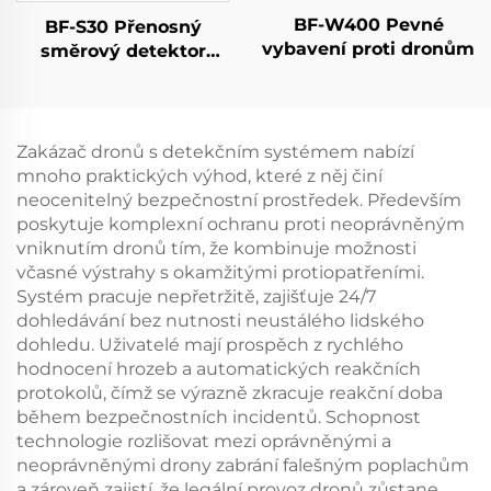
BF-W400 Pevné
BF-S30 Přenosný
vybavení proti dronům
směrový detektor
dronů
Zakázač dronů s detekčním systémem nabízí
mnoho praktických výhod, které z něj činí
neocenitelný bezpečnostní prostředek. Především
poskytuje komplexní ochranu proti neoprávněným
vniknutím dronů tím, že kombinuje možnosti
včasné výstrahy s okamžitými protiopatřeními.
Systém pracuje nepřetržitě, zajišťuje 24/7
dohledávání bez nutnosti neustálého lidského
dohledu. Uživatelé mají prospěch z rychlého
hodnocení hrozeb a automatických reakčních
protokolů, čímž se výrazně zkracuje reakční doba
během bezpečnostních incidentů. Schopnost
technologie rozlišovat mezi oprávněnými a
neoprávněnými drony zabrání falešným poplachům
a zároveň zajistí, že legální provoz dronů zůstane