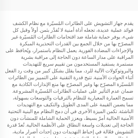
W400
المحدد BF-S30
يقدم جهاز التشويش على الطائرات المُسيّرة مع نظام الكشف
فوائد عملية عديدة، تجعله أداة أمنية لا تُقدَّر بثمن. أولاً وقبل كل
شيء، يوفر حماية شاملة ضد اقتحامات الطائرات المُسيّرة غير
المصرّح بها من خلال الجمع بين القدرات التحذيرية المبكرة
والإجراءات المضادة الفورية. يعمل النظام باستمرار، ويُحافظ على
المراقبة على مدار الساعة دون الحاجة إلى مراقبة بشرية
مستمرة. يستفيد المستخدمون من تقييم سريع للتهديدات
والبروتوكولات الآلية للرد، مما يقلل بشكل كبير من وقت رد الفعل
أثناء الحوادث الأمنية. تتيح قدرة التقنية على التمييز بين الطائرات
المُسيّرة المصرّح بها وغير المصرّح بها منع الإنذارات الكاذبة مع
ضمان عدم التأثير على عمليات الطائرات المُسيّرة المشروعة.
تسمح العمارة المعيارية للنظام بالترقيات والتوسعات بسهولة،
مما يضمن القيمة على المدى الطويل والتكيف مع التهديدات
الناشئة. تكمن الميزة الأخرى في أن دمج النظام مع البنية التحتية
الأمنية الحالية أمرٌ بسيط، ويعزز الحماية الشاملة للمنشآت دون
الحاجة إلى تعديلات واسعة النطاق على الأنظمة الحالية. تُعدّ قدرة
التشويش فعّالة في إحباط التهديدات دون إحداث أضرار مادية،