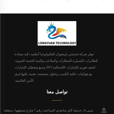
توفر شركة شنتشن لونغيوان للتكنولوجيا أنظمة ذكية مضادة
للطائرات المُسيّرة للمطارات والملاعب والبنية التحتية الحيوية.
كشف فوري للإشارات اللاسلكية (RF) وتتبع وتعطيل الإشارات
مع هوائيات عالية الكسب وحلول مخصصة. تعتمد عليها فرق
الأمن العالمية.
تواصل معنا
مبنى A، حديقة كاي شانغدي الصناعية، رقم 1 شارع شينغهوا، منطقة