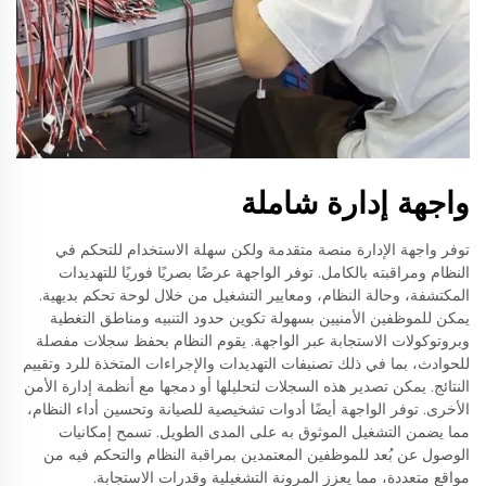
واجهة إدارة شاملة
توفر واجهة الإدارة منصة متقدمة ولكن سهلة الاستخدام للتحكم في
النظام ومراقبته بالكامل. توفر الواجهة عرضًا بصريًا فوريًا للتهديدات
المكتشفة، وحالة النظام، ومعايير التشغيل من خلال لوحة تحكم بديهية.
يمكن للموظفين الأمنيين بسهولة تكوين حدود التنبيه ومناطق التغطية
وبروتوكولات الاستجابة عبر الواجهة. يقوم النظام بحفظ سجلات مفصلة
للحوادث، بما في ذلك تصنيفات التهديدات والإجراءات المتخذة للرد وتقييم
النتائج. يمكن تصدير هذه السجلات لتحليلها أو دمجها مع أنظمة إدارة الأمن
الأخرى. توفر الواجهة أيضًا أدوات تشخيصية للصيانة وتحسين أداء النظام،
مما يضمن التشغيل الموثوق به على المدى الطويل. تسمح إمكانيات
الوصول عن بُعد للموظفين المعتمدين بمراقبة النظام والتحكم فيه من
مواقع متعددة، مما يعزز المرونة التشغيلية وقدرات الاستجابة.