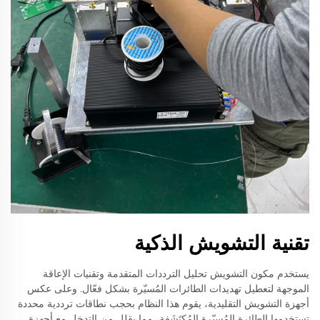
تقنية التشويش الذكية
يستخدم مكون التشويش تحليل الترددات المتقدمة وتقنيات الإعاقة
الموجهة لتعطيل تهديدات الطائرات المُسيّرة بشكل فعّال. وعلى عكس
أجهزة التشويش التقليدية، يقوم هذا النظام بحجب نطاقات ترددية محددة
تستخدمها الطائرة المُسيّرة المُكتَشَفة، مما يقلل من التدخل مع أجهزة