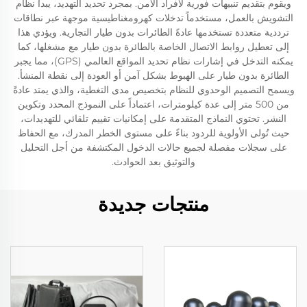
ويقوم بتقديم تنبيهات فورية لأفراد الأمن. بمجرد تحديد التهديد، يبدأ نظام
التشويش بالعمل، مستخدماً تدخلات كهرومغناطيسية موجهة عبر نطاقات
ترددية متعددة تستخدمها عادةً الطائرات بدون طيار التجارية. ويؤدي هذا
إلى تعطيل روابط الاتصال الخاصة بالطائرة بدون طيار مع مشغلها، كما
يمكنه التدخل في إشارات نظام تحديد المواقع العالمي (GPS)، مما يجبر
الطائرة بدون طيار على الهبوط بشكل آمن أو العودة إلى نقطة المنشأ.
ويسمح التصميم الوحدوي للنظام بتخصيص مدى التغطية، والذي يمتد عادةً
من 500 متر إلى عدة كيلومترات، اعتماداً على النموذج المحدد وتكوين
النشر. تحتوي النماذج المتقدمة على إمكانيات تقييم تلقائي للتهديدات،
حيث تُولى الأولوية للردود بناءً على مستوى الخطر المدرك، مع الحفاظ
على سجلات مفصلة لجميع حالات الدخول المكتشفة من أجل التحليل
والتوثيق بعد الحوادث.
منتجات جديدة