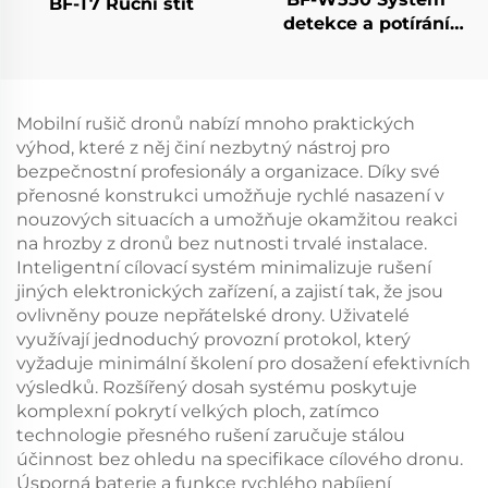
BF-T7 Ruční štít
detekce a potírání
dronů
Mobilní rušič dronů nabízí mnoho praktických
výhod, které z něj činí nezbytný nástroj pro
bezpečnostní profesionály a organizace. Díky své
přenosné konstrukci umožňuje rychlé nasazení v
nouzových situacích a umožňuje okamžitou reakci
na hrozby z dronů bez nutnosti trvalé instalace.
Inteligentní cílovací systém minimalizuje rušení
jiných elektronických zařízení, a zajistí tak, že jsou
ovlivněny pouze nepřátelské drony. Uživatelé
využívají jednoduchý provozní protokol, který
vyžaduje minimální školení pro dosažení efektivních
výsledků. Rozšířený dosah systému poskytuje
komplexní pokrytí velkých ploch, zatímco
technologie přesného rušení zaručuje stálou
účinnost bez ohledu na specifikace cílového dronu.
Úsporná baterie a funkce rychlého nabíjení