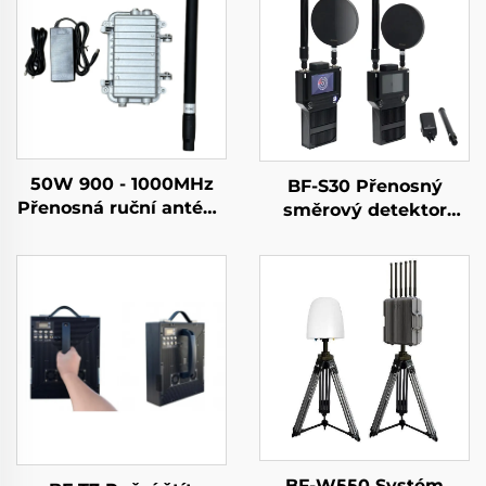
50W 900 - 1000MHz
BF-S30 Přenosný
Přenosná ruční anténa
směrový detektor
s litinovou skříní pro
dronů
detekci dronů
BF-W550 Systém