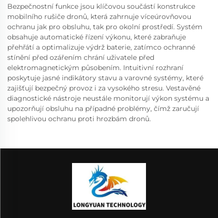
Bezpečnostní funkce jsou klíčovou součástí konstrukce
mobilního rušiče dronů, která zahrnuje víceúrovňovou
ochranu jak pro obsluhu, tak pro okolní prostředí. Systém
obsahuje automatické řízení výkonu, které zabraňuje
přehřátí a optimalizuje výdrž baterie, zatímco ochranné
stínění před ozářením chrání uživatele před
elektromagnetickým působením. Intuitivní rozhraní
poskytuje jasné indikátory stavu a varovné systémy, které
zajišťují bezpečný provoz i za vysokého stresu. Vestavěné
diagnostické nástroje neustále monitorují výkon systému a
upozorňují obsluhu na případné problémy, čímž zaručují
spolehlivou ochranu proti hrozbám dronů.