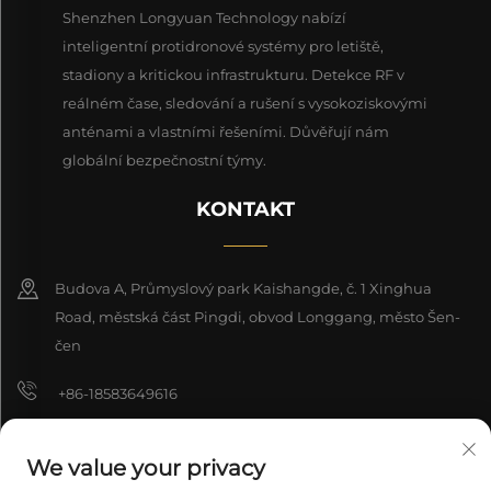
Shenzhen Longyuan Technology nabízí
inteligentní protidronové systémy pro letiště,
stadiony a kritickou infrastrukturu. Detekce RF v
reálném čase, sledování a rušení s vysokoziskovými
anténami a vlastními řešeními. Důvěřují nám
globální bezpečnostní týmy.
KONTAKT
Budova A, Průmyslový park Kaishangde, č. 1 Xinghua
Road, městská část Pingdi, obvod Longgang, město Šen-
čen
+86-18583649616
[email protected]
We value your privacy
8618165761396