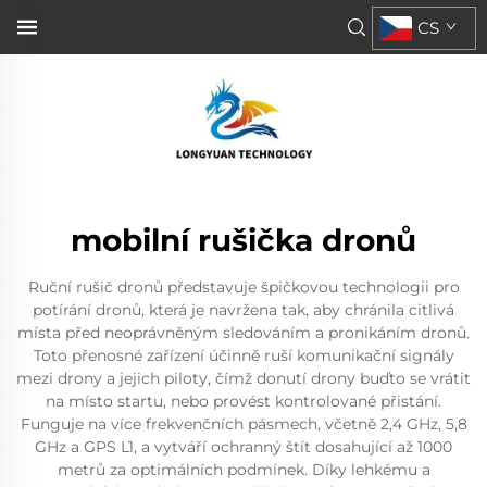
CS
mobilní rušička dronů
Ruční rušič dronů představuje špičkovou technologii pro
potírání dronů, která je navržena tak, aby chránila citlivá
místa před neoprávněným sledováním a pronikáním dronů.
Toto přenosné zařízení účinně ruší komunikační signály
mezi drony a jejich piloty, čímž donutí drony buďto se vrátit
na místo startu, nebo provést kontrolované přistání.
Funguje na více frekvenčních pásmech, včetně 2,4 GHz, 5,8
GHz a GPS L1, a vytváří ochranný štít dosahující až 1000
metrů za optimálních podmínek. Díky lehkému a