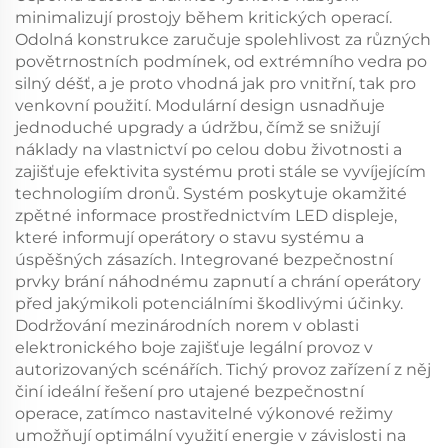
minimalizují prostojy během kritických operací.
Odolná konstrukce zaručuje spolehlivost za různých
povětrnostních podmínek, od extrémního vedra po
silný déšť, a je proto vhodná jak pro vnitřní, tak pro
venkovní použití. Modulární design usnadňuje
jednoduché upgrady a údržbu, čímž se snižují
náklady na vlastnictví po celou dobu životnosti a
zajišťuje efektivita systému proti stále se vyvíjejícím
technologiím dronů. Systém poskytuje okamžité
zpětné informace prostřednictvím LED displeje,
které informují operátory o stavu systému a
úspěšných zásazích. Integrované bezpečnostní
prvky brání náhodnému zapnutí a chrání operátory
před jakýmikoli potenciálními škodlivými účinky.
Dodržování mezinárodních norem v oblasti
elektronického boje zajišťuje legální provoz v
autorizovaných scénářích. Tichý provoz zařízení z něj
činí ideální řešení pro utajené bezpečnostní
operace, zatímco nastavitelné výkonové režimy
umožňují optimální využití energie v závislosti na