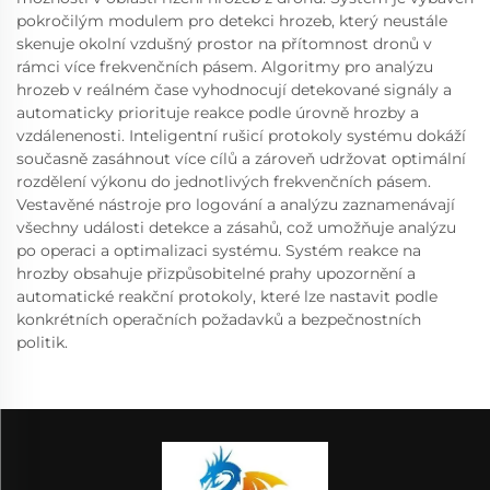
pokročilým modulem pro detekci hrozeb, který neustále
skenuje okolní vzdušný prostor na přítomnost dronů v
rámci více frekvenčních pásem. Algoritmy pro analýzu
hrozeb v reálném čase vyhodnocují detekované signály a
automaticky priorituje reakce podle úrovně hrozby a
vzdálenenosti. Inteligentní rušicí protokoly systému dokáží
současně zasáhnout více cílů a zároveň udržovat optimální
rozdělení výkonu do jednotlivých frekvenčních pásem.
Vestavěné nástroje pro logování a analýzu zaznamenávají
všechny události detekce a zásahů, což umožňuje analýzu
po operaci a optimalizaci systému. Systém reakce na
hrozby obsahuje přizpůsobitelné prahy upozornění a
automatické reakční protokoly, které lze nastavit podle
konkrétních operačních požadavků a bezpečnostních
politik.