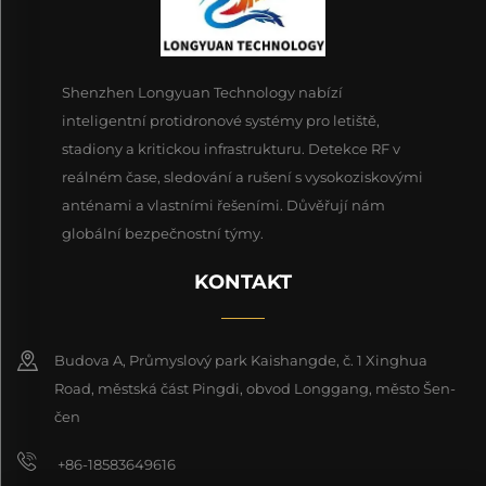
Shenzhen Longyuan Technology nabízí
inteligentní protidronové systémy pro letiště,
stadiony a kritickou infrastrukturu. Detekce RF v
reálném čase, sledování a rušení s vysokoziskovými
anténami a vlastními řešeními. Důvěřují nám
globální bezpečnostní týmy.
KONTAKT
Budova A, Průmyslový park Kaishangde, č. 1 Xinghua
Road, městská část Pingdi, obvod Longgang, město Šen-
čen
+86-18583649616