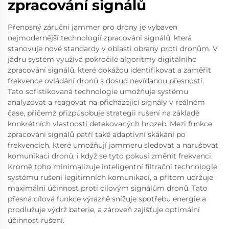
zpracování signálů
Přenosný záruční jammer pro drony je vybaven
nejmodernější technologií zpracování signálů, která
stanovuje nové standardy v oblasti obrany proti dronům. V
jádru systém využívá pokročilé algoritmy digitálního
zpracování signálů, které dokážou identifikovat a zaměřit
frekvence ovládání dronů s dosud nevídanou přesností.
Tato sofistikovaná technologie umožňuje systému
analyzovat a reagovat na přicházející signály v reálném
čase, přičemž přizpůsobuje strategii rušení na základě
konkrétních vlastností detekovaných hrozeb. Mezi funkce
zpracování signálů patří také adaptivní skákání po
frekvencích, které umožňují jammeru sledovat a narušovat
komunikaci dronů, i když se tyto pokusí změnit frekvenci.
Kromě toho minimalizuje inteligentní filtrační technologie
systému rušení legitimních komunikací, a přitom udržuje
maximální účinnost proti cílovým signálům dronů. Tato
přesná cílová funkce výrazně snižuje spotřebu energie a
prodlužuje výdrž baterie, a zároveň zajišťuje optimální
účinnost rušení.