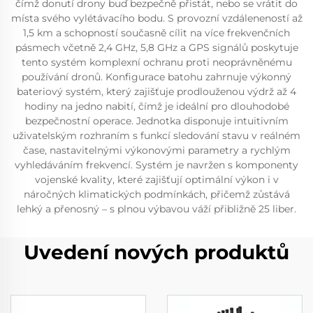
čímž donutí drony buď bezpečně přistát, nebo se vrátit do
místa svého vylétávacího bodu. S provozní vzdáleneností až
1,5 km a schopností současně cílit na více frekvenčních
pásmech včetně 2,4 GHz, 5,8 GHz a GPS signálů poskytuje
tento systém komplexní ochranu proti neoprávněnému
používání dronů. Konfigurace batohu zahrnuje výkonný
bateriový systém, který zajišťuje prodlouženou výdrž až 4
hodiny na jedno nabití, čímž je ideální pro dlouhodobé
bezpečnostní operace. Jednotka disponuje intuitivním
uživatelským rozhraním s funkcí sledování stavu v reálném
čase, nastavitelnými výkonovými parametry a rychlým
vyhledáváním frekvencí. Systém je navržen s komponenty
vojenské kvality, které zajišťují optimální výkon i v
náročných klimatických podmínkách, přičemž zůstává
lehký a přenosný – s plnou výbavou váží přibližně 25 liber.
Uvedení nových produktů