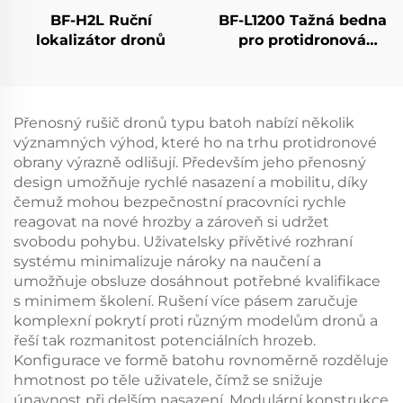
BF-H2L Ruční
BF-L1200 Tažná bedna
lokalizátor dronů
pro protidronová
opatření
Přenosný rušič dronů typu batoh nabízí několik
významných výhod, které ho na trhu protidronové
obrany výrazně odlišují. Především jeho přenosný
design umožňuje rychlé nasazení a mobilitu, díky
čemuž mohou bezpečnostní pracovníci rychle
reagovat na nové hrozby a zároveň si udržet
svobodu pohybu. Uživatelsky přívětivé rozhraní
systému minimalizuje nároky na naučení a
umožňuje obsluze dosáhnout potřebné kvalifikace
s minimem školení. Rušení více pásem zaručuje
komplexní pokrytí proti různým modelům dronů a
řeší tak rozmanitost potenciálních hrozeb.
Konfigurace ve formě batohu rovnoměrně rozděluje
hmotnost po těle uživatele, čímž se snižuje
únavnost při delším nasazení. Modulární konstrukce