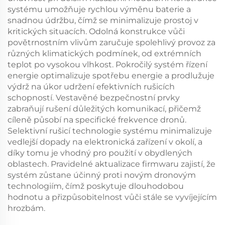
systému umožňuje rychlou výměnu baterie a
snadnou údržbu, čímž se minimalizuje prostoj v
kritických situacích. Odolná konstrukce vůči
povětrnostním vlivům zaručuje spolehlivý provoz za
různých klimatických podmínek, od extrémních
teplot po vysokou vlhkost. Pokročilý systém řízení
energie optimalizuje spotřebu energie a prodlužuje
výdrž na úkor udržení efektivních rušicích
schopností. Vestavěné bezpečnostní prvky
zabraňují rušení důležitých komunikací, přičemž
cíleně působí na specifické frekvence dronů.
Selektivní rušicí technologie systému minimalizuje
vedlejší dopady na elektronická zařízení v okolí, a
díky tomu je vhodný pro použití v obydlených
oblastech. Pravidelné aktualizace firmwaru zajistí, že
systém zůstane účinný proti novým dronovým
technologiím, čímž poskytuje dlouhodobou
hodnotu a přizpůsobitelnost vůči stále se vyvíjejícím
hrozbám.