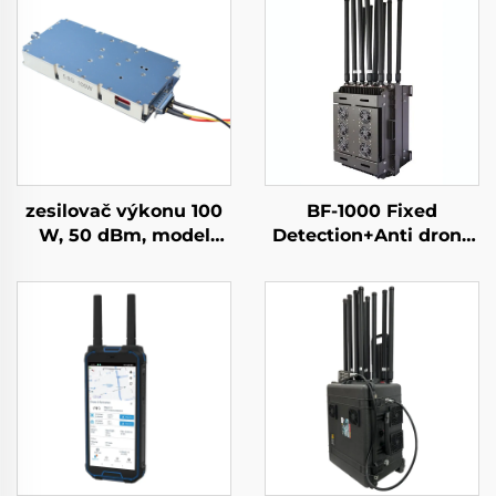
zesilovač výkonu 100
BF-1000 Fixed
W, 50 dBm, model
Detection+Anti drone
GaN, pro systémy proti
Equipment
dronům, modul pro
potlačování dronů,
pásmo 5,2/5,8 GHz,
dostatečné stínění RF,
5,2/5,8 GHz, 100 W, 50
dBm