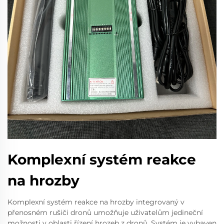
Komplexní systém reakce
na hrozby
Komplexní systém reakce na hrozby integrovaný v
přenosném rušiči dronů umožňuje uživatelům jedineční
možnosti v oblasti řízení hrozeb z dronů. Systém je vybaven